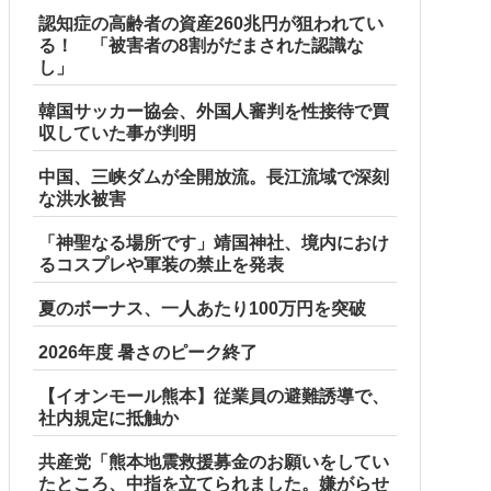
認知症の高齢者の資産260兆円が狙われてい
る！ 「被害者の8割がだまされた認識な
し」
韓国サッカー協会、外国人審判を性接待で買
収していた事が判明
中国、三峡ダムが全開放流。長江流域で深刻
な洪水被害
「神聖なる場所です」靖国神社、境内におけ
るコスプレや軍装の禁止を発表
夏のボーナス、一人あたり100万円を突破
2026年度 暑さのピーク終了
【イオンモール熊本】従業員の避難誘導で、
社内規定に抵触か
共産党「熊本地震救援募金のお願いをしてい
たところ、中指を立てられました。嫌がらせ