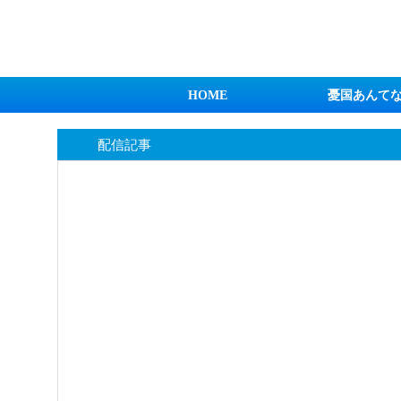
日本第一！ニュース録
HOME
憂国あんて
配信記事