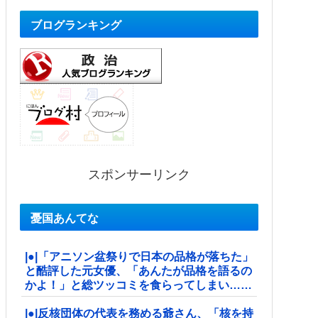
ブログランキング
スポンサーリンク
憂国あんてな
|●|「アニソン盆祭りで日本の品格が落ちた」
と酷評した元女優、「あんたが品格を語るの
かよ！」と総ツッコミを食らってしまい……
|●|反核団体の代表を務める爺さん、「核を持