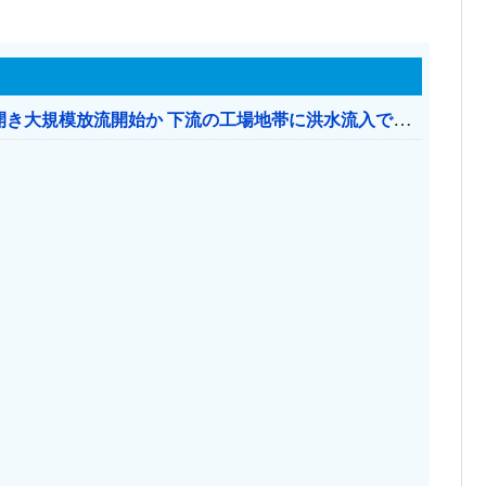
【おわった】 三峡ダム、豪雨で13基の水門を開き大規模放流開始か 下流の工場地帯に洪水流入で崩壊はじまる