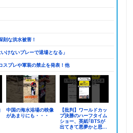
深刻な洪水被害！
はいけないプレーで退場となる」
コスプレや軍装の禁止を発表！他
山
中国の海水浴場の映像
【批判】ワールドカッ
があまりにも・・・
プ決勝のハーフタイム
ショー、英紙｢BTSが
出てきて悪夢かと思っ
た｣