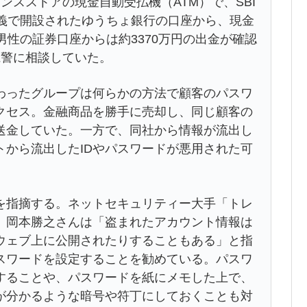
スストアの現金自動受払機（ATM）で、SBI
名義で開設されたゆうちょ銀行の口座から、現金
男性の証券口座からは約3370万円の出金が確認
県警に相談していた。
ったグループは何らかの方法で顧客のパスワ
クセス。金融商品を勝手に売却し、同じ顧客の
送金していた。一方で、同社から情報が流出し
トから流出したIDやパスワードが悪用された可
指摘する。ネットセキュリティー大手「トレ
、岡本勝之さんは「盗まれたアカウント情報は
ウェブ上に公開されたりすることもある」と指
スワードを設定することを勧めている。パスワ
することや、パスワードを紙にメモした上で、
が分かるような暗号や符丁にしておくことも対