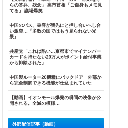
らの答弁、残念」 高市首相「ご自身もメモ見
てる」 議場爆笑
中国のバス、乗客が我先にと押し合いへし合
い激突…『多数の国ではもう見られない光
景』
共産党「これは酷い…京都市でマイナンバー
カードを持たない29万人がポイント給付事業
から排除された」
中国製ルーター20機種にバックドア 外部か
ら完全制御できる機能が仕込まれていた
【動画】イオンモール爆発の瞬間の映像が公
開される。全滅の模様…
外部配信記事（動画）