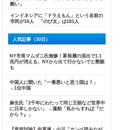
酷い」
インドネシアに「ドラえもん」という名前の
市民が16人 「のび太」は181人
人気記事（30日）
NY市長マムダニ氏無惨！富裕層の流出で1.1
兆円が消える。NYから出て行かないでと懇願
も
中国人に聞いた「一番悪いと思う国は？」
→1位中国
麻生氏「2千年にわたって同じ王朝など世界中
ア各種【予約開始】
に日本しかない」 →蓮舫「私からすれば『だ
から？』」
【党首討論】中革連・小川「カンペ読みなが