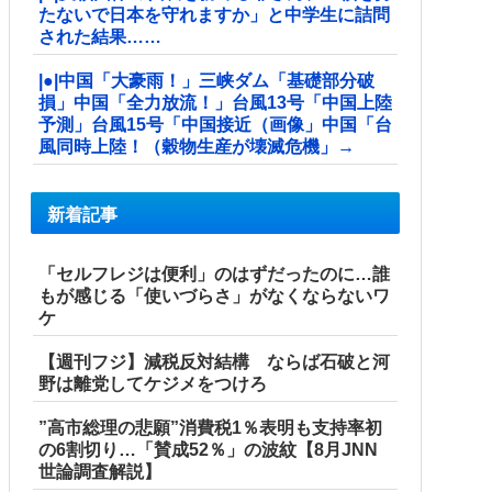
たないで日本を守れますか」と中学生に詰問
された結果……
|●|中国「大豪雨！」三峡ダム「基礎部分破
損」中国「全力放流！」台風13号「中国上陸
予測」台風15号「中国接近（画像」中国「台
風同時上陸！（穀物生産が壊滅危機」→
新着記事
「セルフレジは便利」のはずだったのに…誰
もが感じる「使いづらさ」がなくならないワ
ケ
【週刊フジ】減税反対結構 ならば石破と河
野は離党してケジメをつけろ
”高市総理の悲願”消費税1％表明も支持率初
の6割切り…「賛成52％」の波紋【8月JNN
世論調査解説】