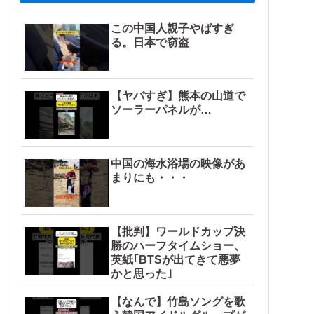
この中国人親子やばすぎ
る。日本で窃盗
【ヤバすぎ】熊本の山道で
ソーラーパネルが…
中国の海水浴場の映像があ
まりにも・・・
【批判】ワールドカップ決
勝のハーフタイムショー、
英紙｢BTSが出てきて悪夢
かと思った｣
【なんで】竹島ソングを歌