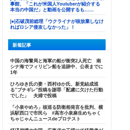
事館、「これが米国人Youtuberが紹介する
本当の中国だ」と動画を公開するも……
|●|石破茂前総理「ウクライナが核放棄しなけ
ればロシア侵攻しなかった」！
新着記事
中国の海警局と海軍の船が衝突2人死亡 南
シナ海でフィリピン船を追跡中、公表までに
1年
ひろゆき氏の妻・西村ゆか氏、新党結成巡
る”ブチギレ”投稿を謝罪「配慮に欠けた行動
でした」 夫婦で投稿
「小泉やめろ」核巡る防衛相発言を批判、横
浜駅西口で市民ら #高市小泉麻生めちゃく
ちゃじゃんニュースdeプロテスト