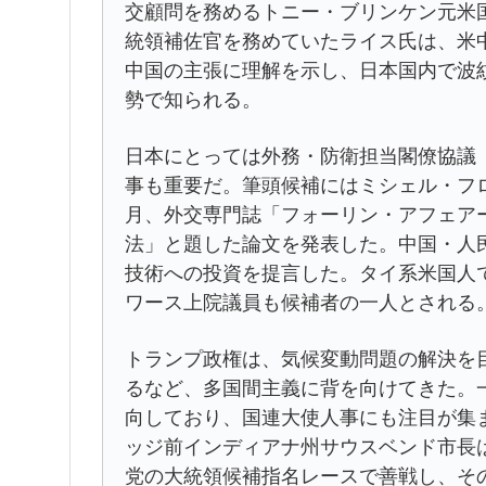
交顧問を務めるトニー・ブリンケン元米
統領補佐官を務めていたライス氏は、米
中国の主張に理解を示し、日本国内で波
勢で知られる。
日本にとっては外務・防衛担当閣僚協議
事も重要だ。筆頭候補にはミシェル・フ
月、外交専門誌「フォーリン・アフェア
法」と題した論文を発表した。中国・人
技術への投資を提言した。タイ系米国人
ワース上院議員も候補者の一人とされる
トランプ政権は、気候変動問題の解決を
るなど、多国間主義に背を向けてきた。
向しており、国連大使人事にも注目が集
ッジ前インディアナ州サウスベンド市長
党の大統領候補指名レースで善戦し、そ