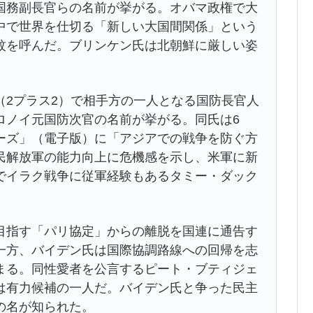
国務副長官らの名前が挙がる。オバマ政権で大
中で世界を仕切る「新しい大国間関係」という
紋を呼んだ。ブリンケン氏は北朝鮮に厳しい姿
（2プラス2）で相手方の一人となる国防長官人
ロノイ元国防次官の名前が挙がる。同氏は6
ーズ」（電子版）に「アジアでの戦争を防ぐ方
民解放軍の能力向上に危機感を示し、米軍に新
でイラク戦争に従軍経験もあるタミー・ダック
。
目指す「パリ協定」からの離脱を国連に通告す
一方、バイデン氏は国際協調路線への回帰を志
まる。同性愛者を公言するピート・ブティジェ
は有力候補の一人だ。バイデン氏と争った民主
の名が知られた。