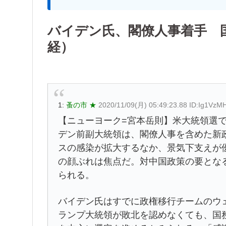
バイデン氏、閣僚人事着手 
経）
1:
蚤の市 ★
2020/11/09(月) 05:49:23.88 ID:Ig1VzM
【ニューヨーク=宮本岳則】米大統領選
デン前副大統領は、閣僚人事を含めた新
スの感染が拡大するなか、景気下支えが
の顔ぶれは焦点だ。対中国政策の要とな
られる。
バイデン氏はすでに政権移行チームのウ
ランプ大統領が敗北を認めなくても、国