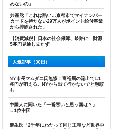
めないの」
共産党「これは酷い…京都市でマイナンバー
カードを持たない29万人がポイント給付事業
から排除された」
【消費減税】日本の社会保障、岐路に 財源
5兆円見通し立たず
人気記事（30日）
NY市長マムダニ氏無惨！富裕層の流出で1.1
兆円が消える。NYから出て行かないでと懇願
も
中国人に聞いた「一番悪いと思う国は？」
→1位中国
麻生氏「2千年にわたって同じ王朝など世界中