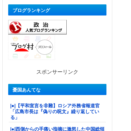
ブログランキング
スポンサーリンク
憂国あんてな
|●|【平和宣言を非難】ロシア外務省報道官
「広島市長は『偽りの呪文』繰り返してい
る」
|●|西側からの手痛い指摘に激怒した中国総領