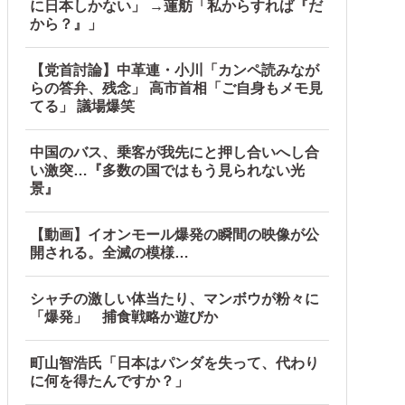
に日本しかない」 →蓮舫「私からすれば『だ
から？』」
【党首討論】中革連・小川「カンペ読みなが
らの答弁、残念」 高市首相「ご自身もメモ見
てる」 議場爆笑
中国のバス、乗客が我先にと押し合いへし合
い激突…『多数の国ではもう見られない光
景』
【動画】イオンモール爆発の瞬間の映像が公
開される。全滅の模様…
シャチの激しい体当たり、マンボウが粉々に
「爆発」 捕食戦略か遊びか
町山智浩氏「日本はパンダを失って、代わり
に何を得たんですか？」