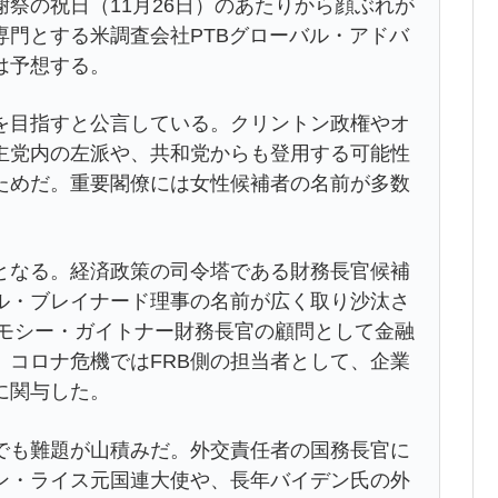
祭の祝日（11月26日）のあたりから顔ぶれが
門とする米調査会社PTBグローバル・アドバ
は予想する。
を目指すと公言している。クリントン政権やオ
主党内の左派や、共和党からも登用する可能性
ためだ。重要閣僚には女性候補者の名前が多数
となる。経済政策の司令塔である財務長官候補
エル・ブレイナード理事の名前が広く取り沙汰さ
ィモシー・ガイトナー財務長官の顧問として金融
。コロナ危機ではFRB側の担当者として、企業
に関与した。
でも難題が山積みだ。外交責任者の国務長官に
ン・ライス元国連大使や、長年バイデン氏の外