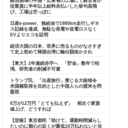
経済崩壊の中国・広東省の工場にて経営者が
従業員に半年以上給料未払いした挙句高飛
び。工場は空っぽに
日産e-power、無給油で1980km走行しギネ
ス記録を達成、無駄な発電や送電ロスなく
EVよりエコを証明
経済大国の日本、世界に売るものがなさすぎ
て史上初めて韓国台湾に輸出額抜かされ
【東大】2年連続赤字へ 「貯金」数年で枯
渇、研究者の削減不可避
トランプ氏、「出産旅行」禁じる大統領令
米国籍取得を目的とした中国人らの渡米を問
題視
8万が12万円「とても払えず」 相次ぐ家賃
値上げ、どうすれば
【悲報】東京都民「助けて。通勤時間減らし
たいのに都心の近くが最低10万払わないと住