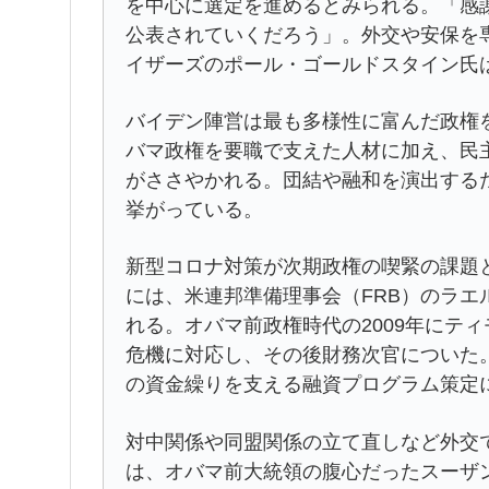
を中心に選定を進めるとみられる。「感謝
公表されていくだろう」。外交や安保を専
イザーズのポール・ゴールドスタイン氏
バイデン陣営は最も多様性に富んだ政権
バマ政権を要職で支えた人材に加え、民
がささやかれる。団結や融和を演出する
挙がっている。
新型コロナ対策が次期政権の喫緊の課題
には、米連邦準備理事会（FRB）のラ
れる。オバマ前政権時代の2009年にテ
危機に対応し、その後財務次官についた
の資金繰りを支える融資プログラム策定
対中関係や同盟関係の立て直しなど外交
は、オバマ前大統領の腹心だったスーザ