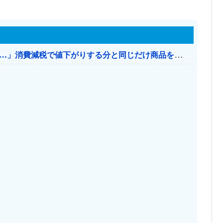
【消費税率1％】 「下げるのが筋なんですけど…」消費減税で値下がりする分と同じだけ商品を値上げして店頭価格を変えない店も