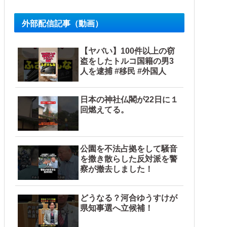
外部配信記事（動画）
【ヤバい】100件以上の窃
盗をしたトルコ国籍の男3
人を逮捕 #移民 #外国人
日本の神社仏閣が22日に１
回燃えてる。
公園を不法占拠をして騒音
を撒き散らした反対派を警
察が撤去しました！
どうなる？河合ゆうすけが
県知事選へ立候補！