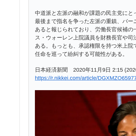
中道派と左派の融和が課題の民主党にと
最後まで指名を争った左派の重鎮、バー
あると報じられており、労働長官候補の
ス・ウォーレン上院議員を財務長官や司
ある。もっとも、承認権限を持つ米上院
任命を巡って紛糾する可能性がある。
日本経済新聞 2020年11月9日 2:15 (202
https://r.nikkei.com/article/DGXMZO65