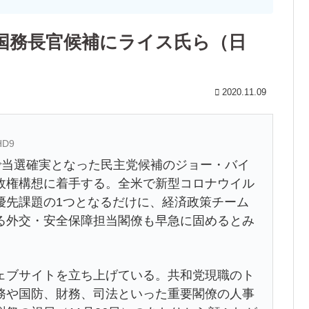
国務長官候補にライス氏ら（日
2020.11.09
HD9
で当選確実となった民主党候補のジョー・バイ
政権構想に着手する。全米で新型コロナウイル
優先課題の1つとなるだけに、経済政策チーム
る外交・安全保障担当閣僚も早急に固めるとみ
ェブサイトを立ち上げている。共和党現職のト
務や国防、財務、司法といった重要閣僚の人事