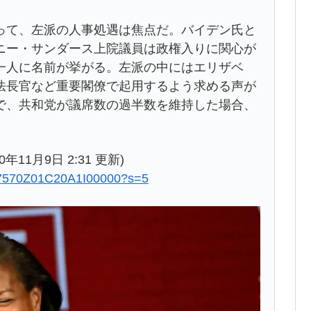
って、左派の人事処遇は焦点だ。バイデン氏と
ニー・サンダース上院議員は政権入りに関心が
一人に名前が挙がる。左派の中にはエリザベ
法長官など重要閣僚で起用するよう求める声が
で、共和党が議席数の過半数を維持した場合、
0年11月9日 2:31 更新)
977570Z01C20A1I00000?s=5