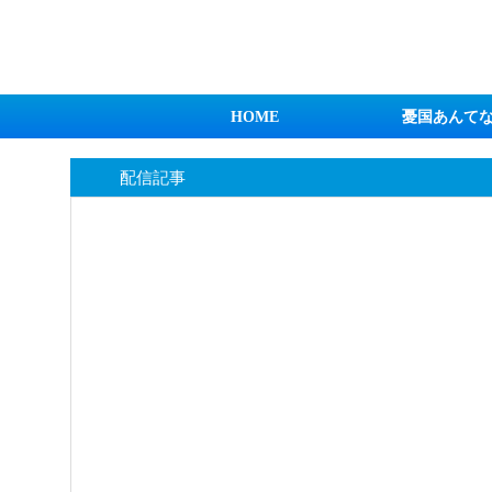
日本第一！ニュース録
HOME
憂国あんて
配信記事