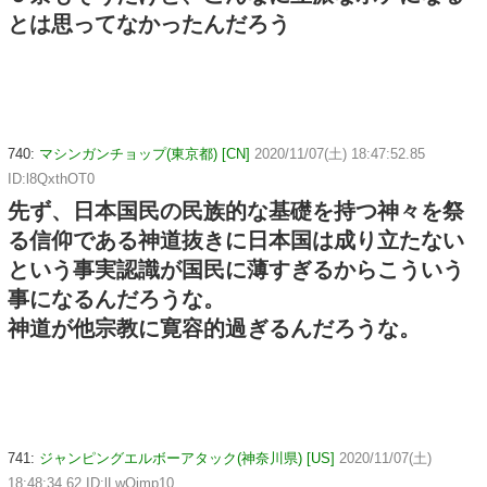
とは思ってなかったんだろう
740:
マシンガンチョップ(東京都) [CN]
2020/11/07(土) 18:47:52.85
ID:l8QxthOT0
先ず、日本国民の民族的な基礎を持つ神々を祭
る信仰である神道抜きに日本国は成り立たない
という事実認識が国民に薄すぎるからこういう
事になるんだろうな。
神道が他宗教に寛容的過ぎるんだろうな。
741:
ジャンピングエルボーアタック(神奈川県) [US]
2020/11/07(土)
18:48:34.62 ID:lLwQimp10