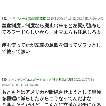
732:
ボ ラギノール(滋賀県) [DE]
2020/11/07(土) 18:32:05.14 ID:Jn5okovf0
皇室制度←制度なら廃止出来ると左翼が流布し
てるワードらしいから、オマエらも注意しろよ
俺も使ってたが左翼の意図を知ってゾワッとし
て使って無い
739:
ジャンピングエルボーアタック(神奈川県) [US]
2020/11/07(土)
18:47:14.28 ID:lLwQimp10
もともとはアメリカが断絶させようとして皇族
を極端に減らしたからこうなってんだよな
９条もそうだけど、こんなに立派なポチになる