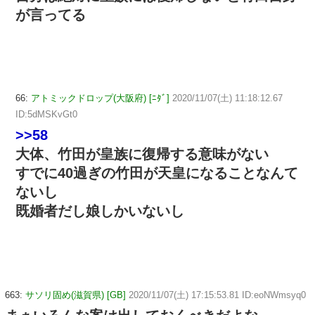
が言ってる
66:
アトミックドロップ(大阪府) [ﾆﾀﾞ]
2020/11/07(土) 11:18:12.67
ID:5dMSKvGt0
>>58
大体、竹田が皇族に復帰する意味がない
すでに40過ぎの竹田が天皇になることなんて
ないし
既婚者だし娘しかいないし
663:
サソリ固め(滋賀県) [GB]
2020/11/07(土) 17:15:53.81 ID:eoNWmsyq0