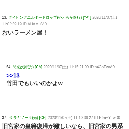
13:
ダイビングエルボードロップ(やわらか銀行) [ﾆﾀﾞ]
2020/11/07(土)
11:02:59.19 ID:AUAMu3/l0
おいラーメン屋！
54:
閃光妖術(光) [CA]
2020/11/07(土) 11:15:21.90 ID:b4GpTvoA0
>>13
竹田でもいいのかよw
37:
ボ ラギノール(光) [CH]
2020/11/07(土) 11:10:36.27 ID:Pfm+YTwD0
旧宮家の皇籍復帰が難しいなら、旧宮家の男系