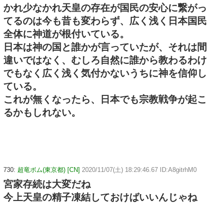
かれ少なかれ天皇の存在が国民の安心に繋がっ
てるのは今も昔も変わらず、広く浅く日本国民
全体に神道が根付いている。
日本は神の国と誰かが言っていたが、それは間
違いではなく、むしろ自然に誰から教わるわけ
でもなく広く浅く気付かないうちに神を信仰し
ている。
これが無くなったら、日本でも宗教戦争が起こ
るかもしれない。
730:
超竜ボム(東京都) [CN]
2020/11/07(土) 18:29:46.67 ID:A8gitrhM0
宮家存続は大変だね
今上天皇の精子凍結しておけばいいんじゃね