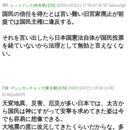
707:
レッドインク(奈良県) [US]
2020/11/07(土) 17:50:47.50 ID:7qrsou3g0
国民の信任を得たとは言い難い旧宮家廃止が前
提では国民主権に違反する。
それを言い出したら日本国憲法自体が国民投票
を経ていないから法理として無効と言えなくな
い。
719:
マシンガンチョップ(東京都) [CN]
2020/11/07(土) 18:04:13.80
ID:l8QxthOT0
天変地異、災害、厄災が多い日本では、太古か
ら国民は神にすがって安寧を求めてきた姿は今
でも容易に想像できる。
大地震の度に改元してきたくらいだからな。多