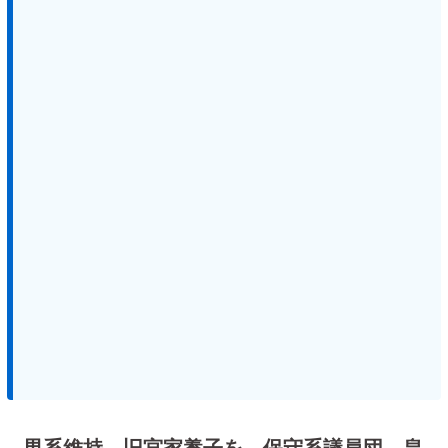
男系維持、旧宮家養子を 保守系議員団、皇