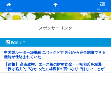
日本第一！ニュース録
ホーム
トップ
サイドバー
スポンサーリンク
配信記事
中国製ルーター20機種にバックドア 外部から完全制御できる
機能が仕込まれていた
【速報】 高市政権、エース級の財務官僚・一松旬氏を左遷
「彼は協力的でなかった」財務省の言いなりではないことが
判明