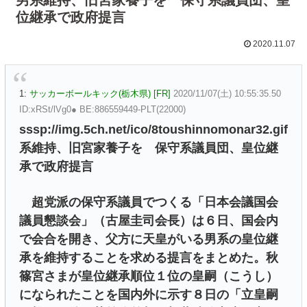
位継承で政府提言
2020.11.07
1:
サッカーボールキック(栃木県) [FR]
2020/11/07(土) 10:55:35.50
ID:xRSt/lVg0● BE:886559449-PLT(22000)
sssp://img.5ch.net/ico/8toushinnomonar32.gif
系維持、旧宮家養子を 保守系議員団、皇位継
承で政府提言
超党派の保守系議員でつくる「日本会議国会
議員懇談会」（古屋圭司会長）は６日、国会内
で会合を開き、父方に天皇がいる男系の皇位継
承を維持することを求める提言をまとめた。秋
篠宮さまが皇位継承順位１位の皇嗣（こうし）
になられたことを国内外に示す８日の「立皇嗣