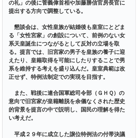
の礼」の後に菅義偉首相や加藤勝信官房長官に
提出する方向で調整している。
懇談会は、女性皇族が結婚後も皇室にとどま
る「女性宮家」の創設について、前例のない女
系天皇誕生につながるとして反対の立場を取
る。提言では、旧宮家の男子を皇族の養子に迎
えたり、皇籍取得を可能にしたりすることで男
系を維持する考えを盛り込んだ。皇室典範は改
正せず、特例法制定での実現を目指す。
また、戦後に連合国軍総司令部（ＧＨＱ）の
意向で旧宮家が皇籍離脱を余儀なくされた歴史
的背景を提言の中で説明し、国民の理解を得た
い考えだ。
平成２９年に成立した譲位特例法の付帯決議