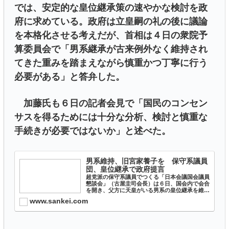
では、安定的な皇位継承策の速やかな検討を政
府に求めている。政府は立皇嗣の礼の後に議論
を本格化させる考えだが、首相は４日の衆院予
算委員会で「男系継承が古来例外なく維持され
てきた重みを踏まえながら慎重かつ丁寧に行う
必要がある」と答弁した。
加藤氏も６日の記者会見で「国民のコンセン
サスを得るためには十分な分析、検討と慎重な
手続きが必要ではないか」と述べた。
男系維持、旧宮家養子を 保守系議員
団、皇位継承で政府提言
超党派の保守系議員でつくる「日本会議国会議員
懇談会」（古屋圭司会長）は６日、国会内で会合
を開き、父方に天皇がいる男系の皇位継承を維持
することを求める提言をま…
www.sankei.com