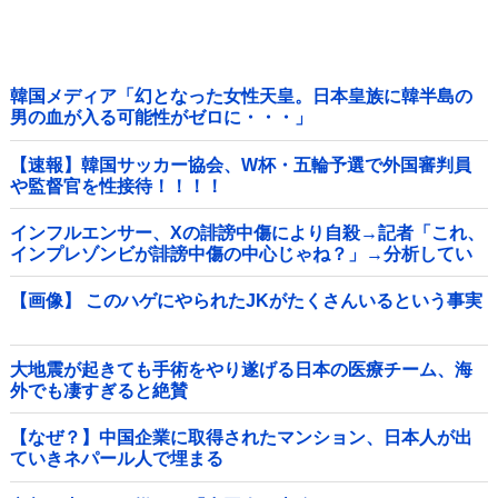
韓国メディア「幻となった女性天皇。日本皇族に韓半島の
男の血が入る可能性がゼロに・・・」
【速報】韓国サッカー協会、W杯・五輪予選で外国審判員
や監督官を性接待！！！！
インフルエンサー、Xの誹謗中傷により自殺→記者「これ、
インプレゾンビが誹謗中傷の中心じゃね？」→分析してい
くとヤバイ真実が浮かび上がる他
【画像】 このハゲにやられたJKがたくさんいるという事実
大地震が起きても手術をやり遂げる日本の医療チーム、海
外でも凄すぎると絶賛
【なぜ？】中国企業に取得されたマンション、日本人が出
ていきネパール人で埋まる