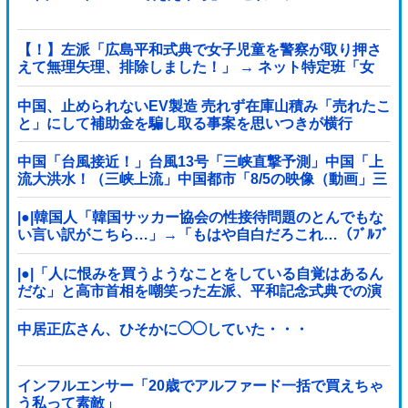
【！】左派「広島平和式典で女子児童を警察が取り押さ
えて無理矢理、排除しました！」 → ネット特定班「女
児？全学連のプロ活動家では？」
中国、止められないEV製造 売れず在庫山積み「売れたこ
と」にして補助金を騙し取る事案を思いつきが横行
中国「台風接近！」台風13号「三峡直撃予測」中国「上
流大洪水！（三峡上流」中国都市「8/5の映像（動画」三
峡ダム「緊急放流（決壊危機」中国「下流大水害（震え
声」→
|●|韓国人「韓国サッカー協会の性接待問題のとんでもな
い言い訳がこちら…」→「もはや自白だろこれ…（ﾌﾞﾙﾌﾞ
ﾙ」＝韓国の反応
|●|「人に恨みを買うようなことをしている自覚はあるん
だな」と高市首相を嘲笑った左派、平和記念式典での演
説にケチを付けるも……
中居正広さん、ひそかに◯◯していた・・・
インフルエンサー「20歳でアルファード一括で買えちゃ
う私って素敵」