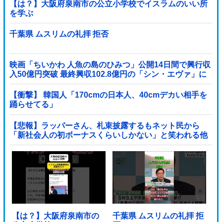
【は？】大阪府泉南市の公立小学校でイスラムのいい所
を学ぶ
千葉県 ムスリムの礼拝 拒否
映画「ちいかわ 人魚の島のひみつ」公開14日間で興行収
入50億円突破 最終興収102.8億円の「シン・エヴァ」に
並ぶペース
【衝撃】 韓国人「170cmの日本人、40cmデカい相手を
踊らせてる」
【悲報】ラッパーさん、札束披露するもネット民から
「新社会人の初ボーナスくらいしかない」と笑われる他
【は？】大阪府泉南市の
千葉県 ムスリムの礼拝 拒