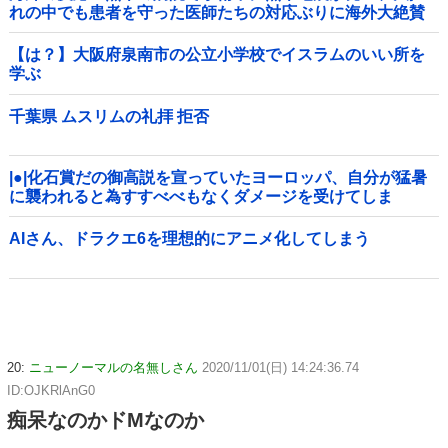
れの中でも患者を守った医師たちの対応ぶりに海外大絶賛
【は？】大阪府泉南市の公立小学校でイスラムのいい所を
学ぶ
千葉県 ムスリムの礼拝 拒否
|●|化石賞だの御高説を宣っていたヨーロッパ、自分が猛暑
に襲われると為すすべべもなくダメージを受けてしま
い……
AIさん、ドラクエ6を理想的にアニメ化してしまう
20:
ニューノーマルの名無しさん
2020/11/01(日) 14:24:36.74
ID:OJKRlAnG0
痴呆なのかドMなのか