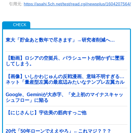
引用元:
https://asahi.5ch.net/test/read.cgi/newsplus/1604207564/
東大「貯金あと数年で尽きます」→研究者削減へ…
【動画】ロシアの空挺兵、パラシュートが開かずに墜落
してしまう。
【画像】いしかわじゅんの反戦漫画、意味不明すぎる…
ネット「量産型左翼の最底辺みたいなテンプレ左翼カル
ト陰謀妄想漫画しか描けなくなってる」
Google、Geminiが大赤字、「史上初のマイナスキャッ
シュフロー」に陥る
【にじさんじ】宇佐美の筋肉すっご他
20代「50年ローンでええやろ」←これマジ？？？