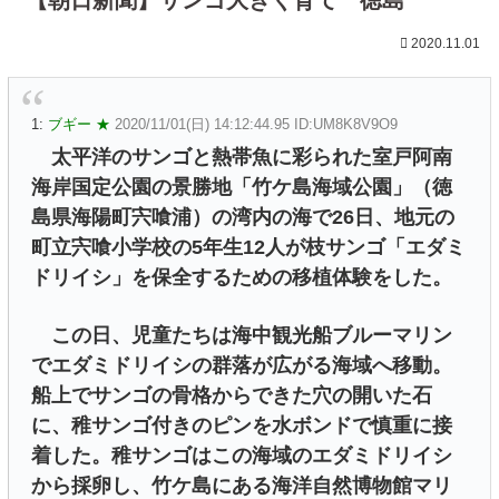
2020.11.01
1:
ブギー ★
2020/11/01(日) 14:12:44.95 ID:UM8K8V9O9
太平洋のサンゴと熱帯魚に彩られた室戸阿南
海岸国定公園の景勝地「竹ケ島海域公園」（徳
島県海陽町宍喰浦）の湾内の海で26日、地元の
町立宍喰小学校の5年生12人が枝サンゴ「エダミ
ドリイシ」を保全するための移植体験をした。
この日、児童たちは海中観光船ブルーマリン
でエダミドリイシの群落が広がる海域へ移動。
船上でサンゴの骨格からできた穴の開いた石
に、稚サンゴ付きのピンを水ボンドで慎重に接
着した。稚サンゴはこの海域のエダミドリイシ
から採卵し、竹ケ島にある海洋自然博物館マリ