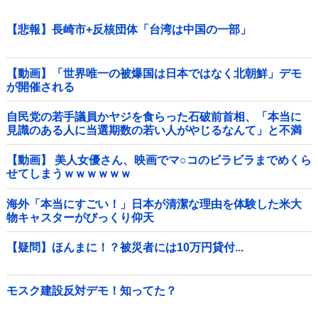
【悲報】長崎市+反核団体「台湾は中国の一部」
【動画】「世界唯一の被爆国は日本ではなく北朝鮮」デモ
が開催される
自民党の若手議員かヤジを食らった石破前首相、「本当に
見識のある人に当選期数の若い人がやじるなんて」と不満
たらたらな様子を見せて……他
【動画】 美人女優さん、映画でマ○コのビラビラまでめくら
せてしまうｗｗｗｗｗｗ
海外「本当にすごい！」日本が清潔な理由を体験した米大
物キャスターがびっくり仰天
【疑問】ほんまに！？被災者には10万円貸付...
モスク建設反対デモ！知ってた？