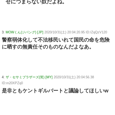
せにつまらない奴だよね。
3:
MOWくん(ジパング) [JP]
2020/10/31(土) 20:04:20.95 ID:/ZqQzV120
警察弱体化して不法移民いれて国民の命を危険
に晒すの無責任そのものなんだよなあ。
4:
ザ・セサミブラザーズ(茸) [MY]
2020/10/31(土) 20:04:56.38
ID:rn20XPZq0
是非ともケントギルバートと議論してほしいw