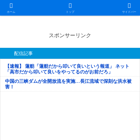
日本第一！ニュース録
ホーム
トップ
サイドバー
スポンサーリンク
配信記事
【速報】 蓮舫「蓮舫だから叩いて良いという報道」 ネット
「高市だから叩いて良いをやってるのがお前だろ」
中国の三峡ダムが全開放流を実施…長江流域で深刻な洪水被
害！