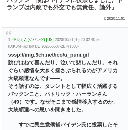
ランプは内政でも外交でも無責任、論外」
2020.11.01
1:
中央くん(ジパング) [US]
2020/10/31(土) 20:02:40.50
ID:K3M+apHo0 BE:902666507-2BP(1500)
sssp://img.5ch.net/ico/u_puni.gif
跳びはねて喜んだり、泣いて悲しんだり。それ
ぐらい感情を大きく揺さぶられるのがアメリカ
大統領選なんです――。
そう話すのは、タレントとして幅広く活躍する
パックンこと、パトリック・ハーランさん
（49）です。なぜそこまで感情移入するのか。
大統領選への思いを聞きました。
――すでに民主党候補バイデン氏に投票したそ