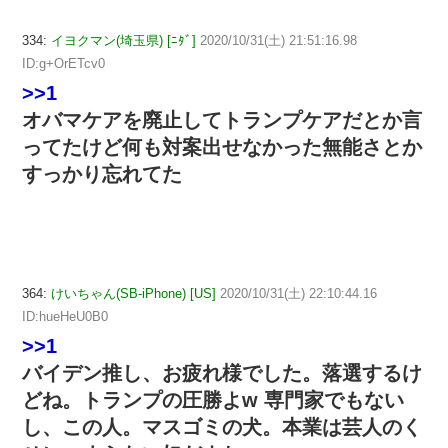
334:
イヨクマン(埼玉県) [ﾆﾀﾞ]
2020/10/31(土) 21:51:16.98
ID:g+OrETcv0
>>1
オバマケアを廃止してトランプケアだとか言
ってたけど何も対案出せなかった無能さとか
すっかり忘れてた
364:
けいちゃん(SB-iPhone) [US]
2020/10/31(土) 22:10:44.16
ID:hueHeU0B0
>>1
バイデン推し、お疲れ様でした。落選するけ
どね。トランプの圧勝よw 専門家でもない
し、この人。マスゴミの犬。本業は芸人のく