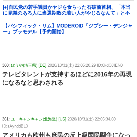
|●|自民党の若手議員かヤジを食らった石破前首相、「本当
に見識のある人に当選期数の若い人がやじるなんて」と不
満たらたらな様子を見せて……
【パシフィック・リム】MODEROID「ジプシー・デンジャ
ー」プラモデル【予約開始】
360:
ぼうや(埼玉県) [DE]
2020/10/31(土) 22:05:20.29 ID:0kdOJIEN0
テレビタレントが支持するほどに2016年の再現
になるなと思わされる
361:
ユーキャンキャン(北海道) [US]
2020/10/31(土) 22:05:34.60
ID:sAynddBL0
アメリカも欧州も庶民の反上級国民闘争になっ