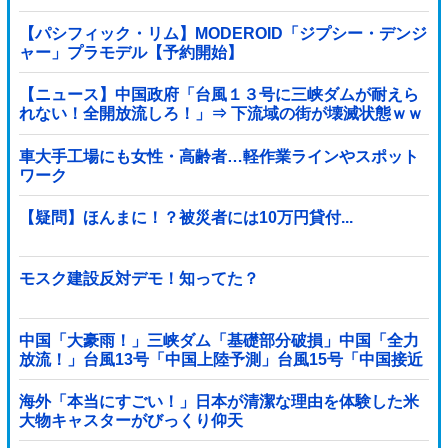
【パシフィック・リム】MODEROID「ジプシー・デンジ
ャー」プラモデル【予約開始】
【ニュース】中国政府「台風１３号に三峡ダムが耐えら
れない！全開放流しろ！」⇒ 下流域の街が壊滅状態ｗｗ
ｗｗｗ
車大手工場にも女性・高齢者…軽作業ラインやスポット
ワーク
【疑問】ほんまに！？被災者には10万円貸付...
モスク建設反対デモ！知ってた？
中国「大豪雨！」三峡ダム「基礎部分破損」中国「全力
放流！」台風13号「中国上陸予測」台風15号「中国接近
（画像」中国「台風同時上陸！（穀物生産が壊滅危機」
→
海外「本当にすごい！」日本が清潔な理由を体験した米
大物キャスターがびっくり仰天