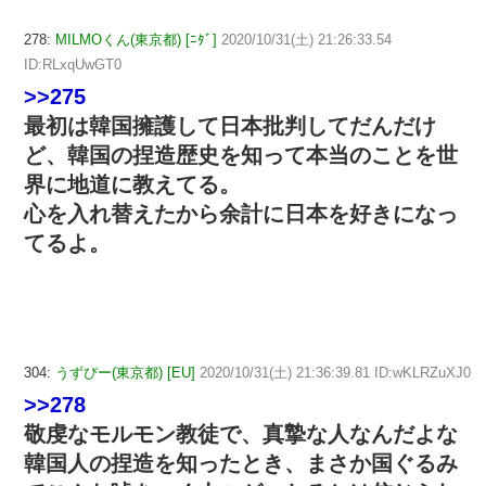
278:
MILMOくん(東京都) [ﾆﾀﾞ]
2020/10/31(土) 21:26:33.54
ID:RLxqUwGT0
>>275
最初は韓国擁護して日本批判してだんだけ
ど、韓国の捏造歴史を知って本当のことを世
界に地道に教えてる。
心を入れ替えたから余計に日本を好きになっ
てるよ。
304:
うずぴー(東京都) [EU]
2020/10/31(土) 21:36:39.81 ID:wKLRZuXJ0
>>278
敬虔なモルモン教徒で、真摯な人なんだよな
韓国人の捏造を知ったとき、まさか国ぐるみ