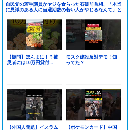
自民党の若手議員かヤジを食らった石破前首相、「本当
に見識のある人に当選期数の若い人がやじるなんて」と
不満たらたらな様子を見せて……他
【疑問】ほんまに！？被
モスク建設反対デモ！知
災者には10万円貸付...
ってた？
【外国人問題】イスラム
【ポケモンカード】中国