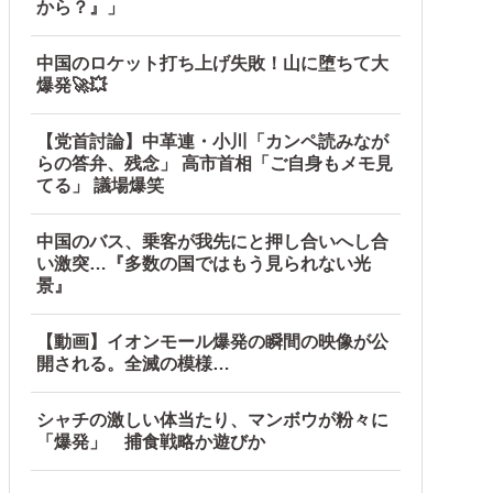
から？』」
中国のロケット打ち上げ失敗！山に堕ちて大
爆発🚀💥
【党首討論】中革連・小川「カンペ読みなが
らの答弁、残念」 高市首相「ご自身もメモ見
てる」 議場爆笑
中国のバス、乗客が我先にと押し合いへし合
い激突…『多数の国ではもう見られない光
景』
【動画】イオンモール爆発の瞬間の映像が公
開される。全滅の模様…
シャチの激しい体当たり、マンボウが粉々に
「爆発」 捕食戦略か遊びか