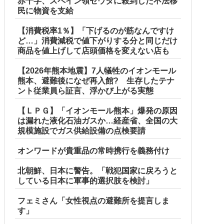
赤十字、スペイン領セウタに殺到した不法移
民に物資を支給
【消費税率1％】「下げるのが筋なんですけ
ど…」消費減税で値下がりする分と同じだけ
商品を値上げして店頭価格を変えない店も
【2026年熊本地震】7人犠牲のイオンモール
熊本、避難後になぜ再入館? 生存したテナ
ント従業員ら証言、浮かび上がる実態
【ＬＰＧ】「イオンモール熊本」爆発の原因
は漏れた液化石油ガスか…経産省、全国の大
規模施設でガス供給設備の点検要請
オンワードが貴重品の常時携行を義務付け
北朝鮮、日本に警告。「戦犯国家に戻ろうと
している日本に軍事的選択肢を検討」
フェミさん「女性視点の避難所を提言しま
す」