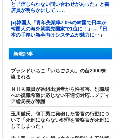
と『信じられない問い合わせがあった』と書
店員が明らかにして……
|●|韓国人「青年失業率7.0%の韓国で日本が
韓国人の海外就業先国家で1位に！」→「日
本の手厚い新卒向けシステムが魅力に‥」
新着記事
ブランドいちご「いちごさん」の苗2000株
盗まれる
ＮＨＫ職員が番組出演者から性被害、別職場
への復職希望に応じない不適切対応…メディ
ア総局長が陳謝
玉川徹氏、包丁男に発砲した警官の行動につ
いて「死刑にならない犯罪を警察官が死刑に
してしまった」