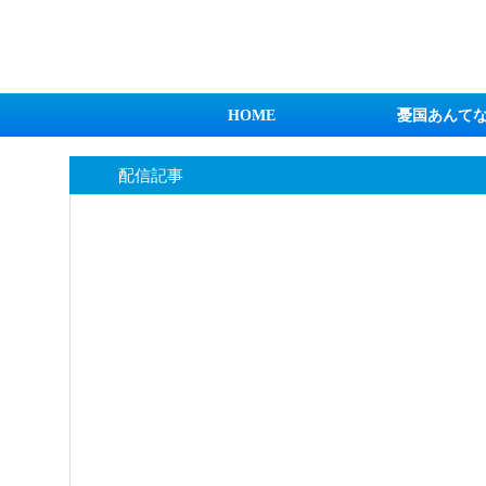
日本第一！ニュース録
HOME
憂国あんて
配信記事