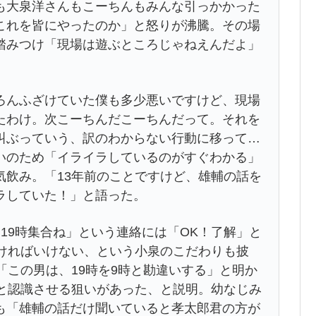
も大泉洋さんもこーちんもみんな引っかかった
これを皆にやったのか」と怒りが沸騰。その場
踏みつけ「現場は遊ぶところじゃねえんだよ」
んふざけていた僕も多少悪いですけど、現場
たわけ。次こーちんだこーちんだって。それを
叫ぶっていう、訳のわからない行動に移って…
いのため「イライラしているのがすぐわかる」
気飲み。「13年前のことですけど、雄輔の話を
ラしていた！」と語った。
19時集合ね」という連絡には「OK！了解」と
なければいけない、という小泉のこだわりも披
「この男は、19時を9時と勘違いする」と明か
んと認識させる狙いがあった、と説明。幼なじみ
も「雄輔の話だけ聞いていると孝太郎君の方が