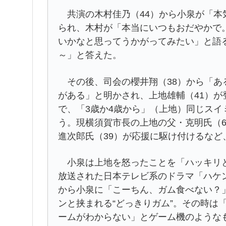
共演の木村佳乃（44）から小泉が「本
られ、木村が「本当にいつもおだやかで
いかなと思ってうかがってみたい」と語
～」と答えた。
その後、司会の櫻井翔（38）から「あ
がある」と明かされ、上地雄輔（41）が
で、「3歳か4歳から」（上地）同じス
う。現横須賀市長の上地の父・克明氏（6
進次郎氏（39）が応援に駆け付けるな
小泉は上地を怒ったことを「ハッキリと
放送された日本テレビ系のドラマ「ハケ
から小泉に「こーちん、ガム食べない？
ンと挟まれる“どっきりガム”。その時は
ームがわからない」とゲーム機のような