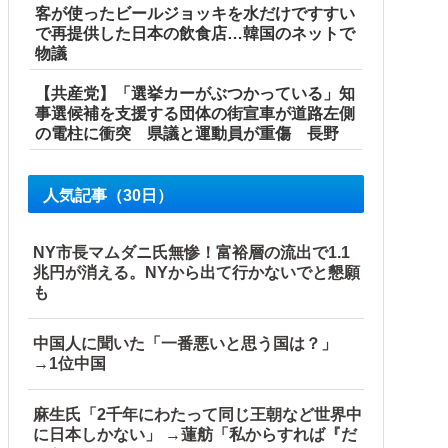
客が使ったビールジョッキを水だけですすい
で再提供した日本の飲食店…韓国のネットで
物議
【共産党】「選挙カーがぶつかっている」知
事選候補を支援する団体の街宣車が道路左側
の電柱に衝突 県議と運動員が重傷 長野
人気記事（30日）
NY市長マムダニ氏無惨！富裕層の流出で1.1
兆円が消える。NYから出て行かないでと懇願
も
中国人に聞いた「一番悪いと思う国は？」
→1位中国
麻生氏「2千年にわたって同じ王朝など世界中
に日本しかない」 →蓮舫「私からすれば『だ