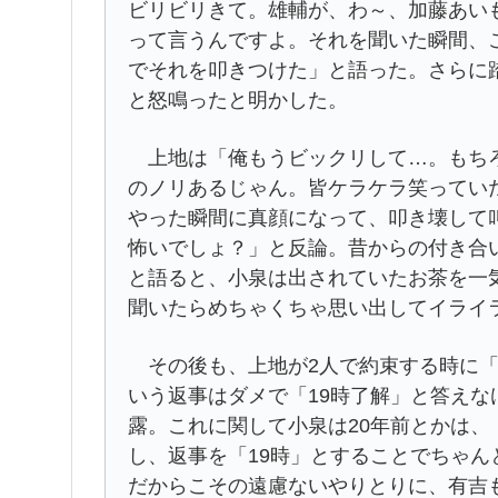
ビリビリきて。雄輔が、わ～、加藤あい
って言うんですよ。それを聞いた瞬間、
でそれを叩きつけた」と語った。さらに
と怒鳴ったと明かした。
上地は「俺もうビックリして…。もちろ
のノリあるじゃん。皆ケラケラ笑ってい
やった瞬間に真顔になって、叩き壊して
怖いでしょ？」と反論。昔からの付き合
と語ると、小泉は出されていたお茶を一
聞いたらめちゃくちゃ思い出してイライ
その後も、上地が2人で約束する時に「
いう返事はダメで「19時了解」と答え
露。これに関して小泉は20年前とかは、
し、返事を「19時」とすることでちゃ
だからこその遠慮ないやりとりに、有吉