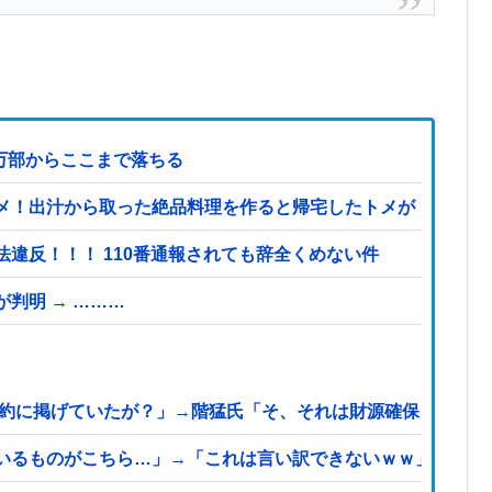
3万部からここまで落ちる
メ！出汁から取った絶品料理を作ると帰宅したトメが「味がな
違反！！！ 110番通報されても辞全くめない件
判明 → ………
公約に掲げていたが？」→階猛氏「そ、それは財源確保という条
いるものがこちら…」→「これは言い訳できないｗｗ」＝韓国