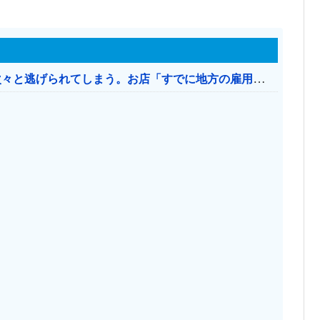
日本のお店、時給1500円でもミャンマー人に次々と逃げられてしまう。お店「すでに地方の雇用は崩壊」