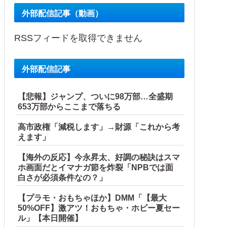
外部配信記事（動画）
RSSフィードを取得できません
外部配信記事
い！」と発狂ｗｗｗ箸を置いた良ウトが言い放った言葉とは←
【悲報】ジャンプ、ついに98万部…全盛期
653万部からここまで落ちる
高市政権「減税します」→財源「これから考
えます」
【海外の反応】今永昇太、好調の秘訣はスマ
ホ画面だとイマナガ節を炸裂「NPBでは面
白さが必須条件なの？」
件付き」
【プラモ・おもちゃほか】DMM「【最大
50%OFF】激アツ！おもちゃ・ホビー夏セー
の反応
ル」【本日開催】