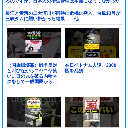
るのですが、日本人の衛生管理は本当になってなかった
です」
長江と黄河の二大河川が同時に危機に突入、台風13号が
三峡ダムに襲い掛かった結果……他
（国旗損壊罪）戦争反対
在日ベトナム人達、3000
と叫びながらニヤニヤ笑
匹を乱獲
い…日の丸を破る内輪ネ
タをして一般国民からド
ン引きされ...