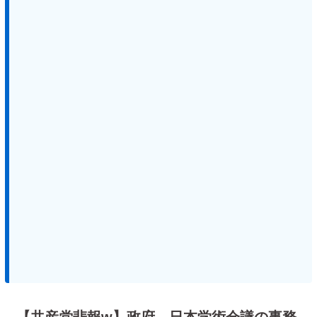
【共産党悲報w】政府、日本学術会議の事務