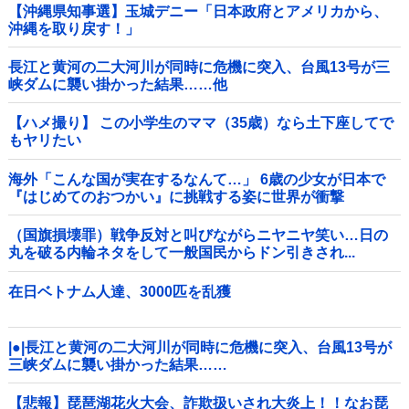
【沖縄県知事選】玉城デニー「日本政府とアメリカから、
沖縄を取り戻す！」
長江と黄河の二大河川が同時に危機に突入、台風13号が三
峡ダムに襲い掛かった結果……他
【ハメ撮り】 この小学生のママ（35歳）なら土下座してで
もヤリたい
海外「こんな国が実在するなんて…」 6歳の少女が日本で
『はじめてのおつかい』に挑戦する姿に世界が衝撃
（国旗損壊罪）戦争反対と叫びながらニヤニヤ笑い…日の
丸を破る内輪ネタをして一般国民からドン引きされ...
在日ベトナム人達、3000匹を乱獲
|●|長江と黄河の二大河川が同時に危機に突入、台風13号が
三峡ダムに襲い掛かった結果……
【悲報】琵琶湖花火大会、詐欺扱いされ大炎上！！なお琵