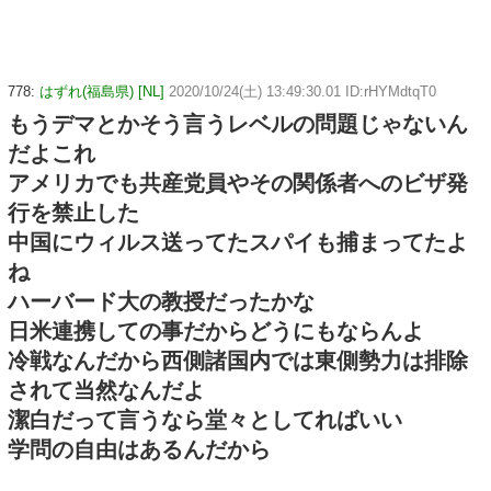
778:
はずれ(福島県) [NL]
2020/10/24(土) 13:49:30.01 ID:rHYMdtqT0
もうデマとかそう言うレベルの問題じゃないん
だよこれ
アメリカでも共産党員やその関係者へのビザ発
行を禁止した
中国にウィルス送ってたスパイも捕まってたよ
ね
ハーバード大の教授だったかな
日米連携しての事だからどうにもならんよ
冷戦なんだから西側諸国内では東側勢力は排除
されて当然なんだよ
潔白だって言うなら堂々としてればいい
学問の自由はあるんだから