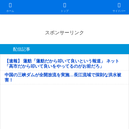
日本第一！ニュース録
ホーム
トップ
サイドバー
スポンサーリンク
配信記事
【速報】 蓮舫「蓮舫だから叩いて良いという報道」 ネット
「高市だから叩いて良いをやってるのがお前だろ」
中国の三峡ダムが全開放流を実施…長江流域で深刻な洪水被
害！