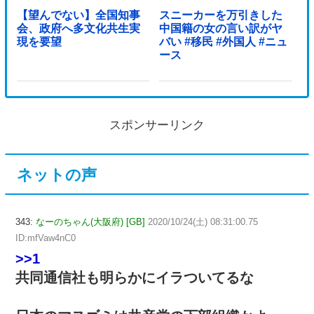
【望んでない】全国知事
スニーカーを万引きした
会、政府へ多文化共生実
中国籍の女の言い訳がヤ
現を要望
バい #移民 #外国人 #ニュ
ース
スポンサーリンク
ネットの声
343:
なーのちゃん(大阪府) [GB]
2020/10/24(土) 08:31:00.75
ID:mfVaw4nC0
>>1
共同通信社も明らかにイラついてるな