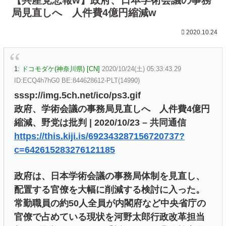
局見直しへ 人件費4億円縮減w
2020.10.24
1:
ドコモダケ(神奈川県) [CN]
2020/10/24(土) 05:33:43.29
ID:ECQ4h7hG0 BE:844628612-PLT(14990)
sssp://img.5ch.net/ico/ps3.gif
政府、学術会議の事務局見直しへ 人件費4億円
縮減、野党は批判 | 2020/10/23 – 共同通信
https://this.kiji.is/692343287156720737?
c=642615283276121185
政府は、日本学術会議の事務局体制を見直し、
配置する官僚を大幅に削減する検討に入った。
常勤職員の約50人全員が内閣府など中央省庁の
官僚で占めている現状を河野太郎行政改革担当