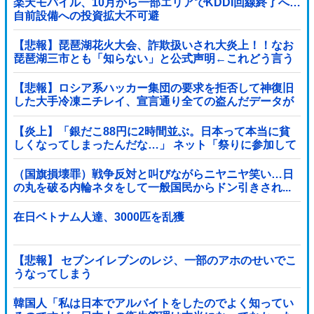
楽天モバイル、10月から一部エリアでKDDI回線終了へ…
自前設備への投資拡大不可避
【悲報】琵琶湖花火大会、詐欺扱いされ大炎上！！なお
琵琶湖三市とも「知らない」と公式声明←これどう言う
ことなんや！？？？？？？？？
【悲報】ロシア系ハッカー集団の要求を拒否して神復旧
した大手冷凍ニチレイ、宣言通り全ての盗んだデータが
公開される
【炎上】「銀だこ88円に2時間並ぶ。日本って本当に貧
しくなってしまったんだな…」 ネット「祭りに参加して
るだけでなんでこんなこと言われなあかんの...
（国旗損壊罪）戦争反対と叫びながらニヤニヤ笑い…日
の丸を破る内輪ネタをして一般国民からドン引きされ...
在日ベトナム人達、3000匹を乱獲
【悲報】 セブンイレブンのレジ、一部のアホのせいでこ
うなってしまう
韓国人「私は日本でアルバイトをしたのでよく知ってい