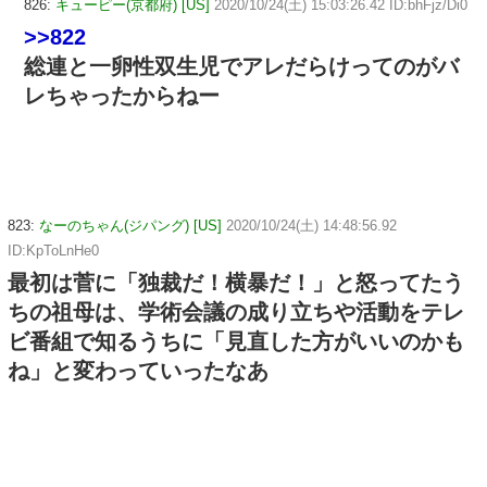
826:
キューピー(京都府) [US]
2020/10/24(土) 15:03:26.42 ID:bhFjz/Di0
>>822
総連と一卵性双生児でアレだらけってのがバ
レちゃったからねー
823:
なーのちゃん(ジパング) [US]
2020/10/24(土) 14:48:56.92
ID:KpToLnHe0
最初は菅に「独裁だ！横暴だ！」と怒ってたう
ちの祖母は、学術会議の成り立ちや活動をテレ
ビ番組で知るうちに「見直した方がいいのかも
ね」と変わっていったなあ