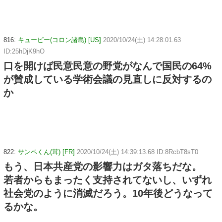
816:
キューピー(コロン諸島) [US]
2020/10/24(土) 14:28:01.63
ID:25hDjK9hO
口を開けば民意民意の野党がなんで国民の64%
が賛成している学術会議の見直しに反対するの
か
822:
サンペくん(茸) [FR]
2020/10/24(土) 14:39:13.68 ID:8RcbT8sT0
もう、日本共産党の影響力はガタ落ちだな。
若者からもまったく支持されてないし、いずれ
社会党のように消滅だろう。10年後どうなって
るかな。