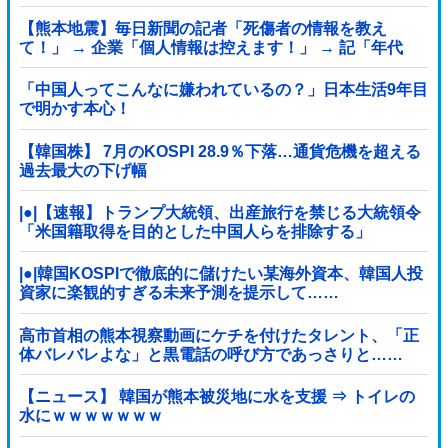
【熊本地震】毎日新聞の記者「死傷者の情報を教え
て！」 → 企業「個人情報は控えます！」 → 記「年代
は？特定につながらないでしょ？教えてよ？教えて
よ？」
「中国人ってこんなに嫌われているの？」日本生活9年目
で明かす本心！
【韓国株】 7月のKOSPI 28.9％下落…通貨危機を超える
過去最大の下げ幅
|●|【速報】トランプ大統領、出産旅行を禁じる大統領令
「米国籍取得を目的とした中国人らを排除する」
|●|韓国KOSPIで徹底的に儲けたい某海外資本、韓国人投
資家に楽観的すぎる未来予測を提示して……
高市首相の熊本視察動画にケチを付けたタレント、「正
体バレバレよな」と黒電話の呼び方であっさりと……
【ニュース】 韓国が熊本被災地に水を支援 ⇒ トイレの
水にｗｗｗｗｗｗｗ