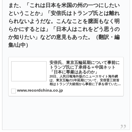
また、「これは日本を米国の州の一つにしたい
ということか」「安倍氏はトランプ氏とは離れ
られないようだな。こんなことを臆面もなく明
らかにするとは」「日本人はこれをどう思うの
か知りたい」などの意見もあった。（翻訳・編
集/山中）
安倍氏、東京五輪延期について事前に
トランプ氏に了承得る＝中国ネット
「日本に尊厳はあるのか」
20日、人民日報海外版のニュースサイト海外網
は、東京五輪の1年延期について、安倍晋三前首
相はトランプ大統領から事前に了承を得ていたと
伝えた。
www.recordchina.co.jp