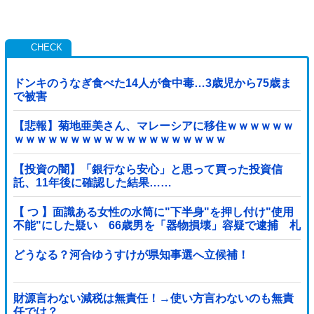
ドンキのうなぎ食べた14人が食中毒…3歳児から75歳ま
で被害
【悲報】菊地亜美さん、マレーシアに移住ｗｗｗｗｗｗ
ｗｗｗｗｗｗｗｗｗｗｗｗｗｗｗｗｗｗｗ
【投資の闇】「銀行なら安心」と思って買った投資信
託、11年後に確認した結果……
【 つ 】面識ある女性の水筒に"下半身"を押し付け"使用
不能"にした疑い 66歳男を「器物損壊」容疑で逮捕 札
幌市
どうなる？河合ゆうすけが県知事選へ立候補！
財源言わない減税は無責任！→使い方言わないのも無責
任では？