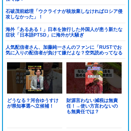
石破茂前総理「ウクライナが核放棄しなければロシア侵
攻しなかった」！
海外「あるある！」日本を旅行した外国人が患う新たな
症状「日本語PTSD」に海外が大騒ぎ
人気配信者さん、加藤純一さんのファンに「RUSTでお
気に入りの配信者が負けて嫌だよな？空気読めってなる
よな？その結果がVCR。お前らVCR向いてるよ」→大炎
上他
どうなる？河合ゆうすけ
財源言わない減税は無責
が県知事選へ立候補！
任！→使い方言わないの
も無責任では？