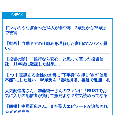
ドンキのうなぎ食べた14人が食中毒…3歳児から75歳ま
で被害
【動画】自動ドアの仕組みを理解した富山のツバメが賢
い。
【投資の闇】「銀行なら安心」と思って買った投資信
託、11年後に確認した結果……
【 つ 】面識ある女性の水筒に"下半身"を押し付け"使用
不能"にした疑い 66歳男を「器物損壊」容疑で逮捕 札
幌市
人気配信者さん、加藤純一さんのファンに「RUSTでお
気に入りの配信者が負けて嫌だよな？空気読めってなる
よな？その結果がVCR。お前らVCR向いてるよ」→大炎
上他
【朗報】中居正広さん、また聖人エピソードが追加され
るｗｗｗｗｗ