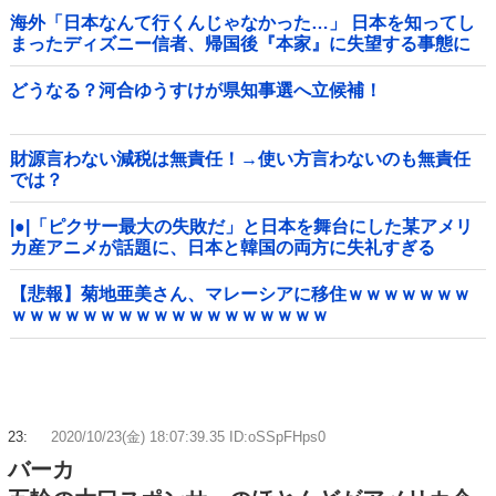
海外「日本なんて行くんじゃなかった…」 日本を知ってし
まったディズニー信者、帰国後『本家』に失望する事態に
どうなる？河合ゆうすけが県知事選へ立候補！
財源言わない減税は無責任！→使い方言わないのも無責任
では？
|●|「ピクサー最大の失敗だ」と日本を舞台にした某アメリ
カ産アニメが話題に、日本と韓国の両方に失礼すぎる
わ……
【悲報】菊地亜美さん、マレーシアに移住ｗｗｗｗｗｗｗ
ｗｗｗｗｗｗｗｗｗｗｗｗｗｗｗｗｗｗ
23:
2020/10/23(金) 18:07:39.35 ID:oSSpFHps0
バーカ