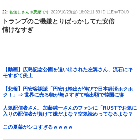
22:
名無しさん＠恐縮です
2020/10/23(金) 18:02:11.83 ID:L1EnvTOU0
トランプのご機嫌とりばっかしてた安倍
情けなすぎ
【動画】広島記念公園を追い出された左翼さん、流石にキ
モすぎて炎上
【悲報】円安容認派「円安は輸出が伸びで日本経済ホクホ
ク！」⇒ 世界に売る物が無さすぎて輸出額で韓国に惨
敗・・・
人気配信者さん、加藤純一さんのファンに「RUSTでお気に
入りの配信者が負けて嫌だよな？空気読めってなるよな？
その結果がVCR。お前らVCR向いてるよ」→大炎上他
この夏菜がシコすぎるｗｗｗｗ