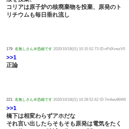
コリアは原子炉の核廃棄物を投棄、原発のト
リチウムも毎日垂れ流し
179:
名無しさん＠恐縮です
2020/10/18(日) 10:15:52.73 ID:nPdXvwzV0
>>1
正論
221:
名無しさん＠恐縮です
2020/10/18(日) 10:28:52.62 ID:7m4wu96W0
>>1
橋下は相変わらずアホだな
それ言い出したらそもそも原発は電気をたく