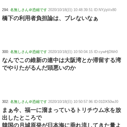
294:
名無しさん＠恐縮です
2020/10/18(日) 10:48:39.51 ID:NYj/pVx80
橋下の利用者負担論は、ブレないなぁ
300:
名無しさん＠恐縮です
2020/10/18(日) 10:50:04.15 ID:cywHjDWr0
なんでこの維新の連中は大阪湾とか滞留する湾
でやりたがるんだ頭悪いのか
302:
名無しさん＠恐縮です
2020/10/18(日) 10:50:57.96 ID:01DX50wJ0
まぁ今、福一に溜まっているトリチウム水を放
出したところで
韓国の月城原発が日本海に垂れ流してきた量よ