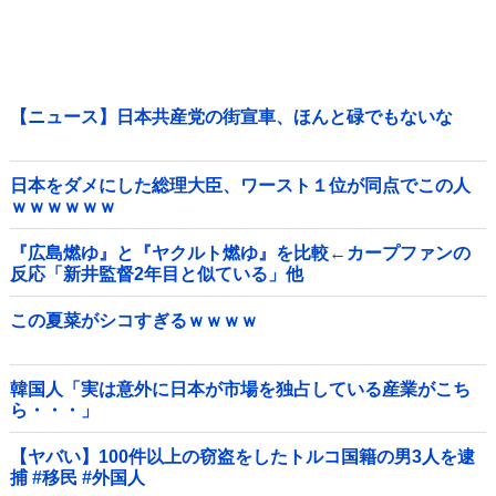
【ニュース】日本共産党の街宣車、ほんと碌でもないな
日本をダメにした総理大臣、ワースト１位が同点でこの人
ｗｗｗｗｗｗ
『広島燃ゆ』と『ヤクルト燃ゆ』を比較←カープファンの
反応「新井監督2年目と似ている」他
この夏菜がシコすぎるｗｗｗｗ
韓国人「実は意外に日本が市場を独占している産業がこち
ら・・・」
【ヤバい】100件以上の窃盗をしたトルコ国籍の男3人を逮
捕 #移民 #外国人