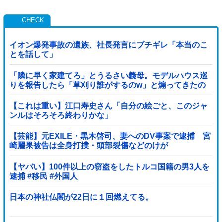
イオン爆発事故の遺族、社長発言にブチギレ「本当のこ
とを話して」
「隣に早く家建てろ」とうるさい義母。モデルハウス巡
りを報告したら「草刈り誰がするのw」と煽ってきたの
で…旦那が放った「一言」に義母オロオロｗｗ←嫌味を
逆手にとった神対応すぎる
【これは重い】江口寿史さん「自分の絵ごと、このジャ
ンルはそろそろ終わりかな」
【芸能】元EXILE・黒木啓司、妻へのDV事案で逮捕 宮
崎麗果被告は全身打撲・頭部裂傷などのけが
【ヤバい】100件以上の窃盗をしたトルコ国籍の男3人を
逮捕 #移民 #外国人
日本の神社仏閣が22日に１回燃えてる。