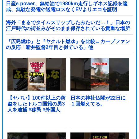
日産e-power、無給油で1980km走行しギネス記録を達
成、無駄な発電や送電ロスなくEVよりエコを証明
海外「まるでタイムスリップしたみたいだ…！」日本の
江戸時代の街並みがそのまま保存されている貴重な場所
とは・・・？【海外の反応】
『広島燃ゆ』と『ヤクルト燃ゆ』を比較←カープファン
の反応「新井監督2年目と似ている」他
【ヤバい】100件以上の窃
日本の神社仏閣が22日に
盗をしたトルコ国籍の男3
１回燃えてる。
人を逮捕 #移民 #外国人