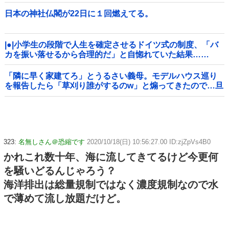
日本の神社仏閣が22日に１回燃えてる。
|●|小学生の段階で人生を確定させるドイツ式の制度、「バ
カを振い落せるから合理的だ」と自惚れていた結果……
「隣に早く家建てろ」とうるさい義母。モデルハウス巡り
を報告したら「草刈り誰がするのw」と煽ってきたので…旦
那が放った「一言」に義母オロオロｗｗ←嫌味を逆手にと
った神対応すぎる
323:
名無しさん＠恐縮です
2020/10/18(日) 10:56:27.00 ID:zjZpVs4B0
かれこれ数十年、海に流してきてるけど今更何
を騒いどるんじゃろう？
海洋排出は総量規制ではなく濃度規制なので水
で薄めて流し放題だけど。