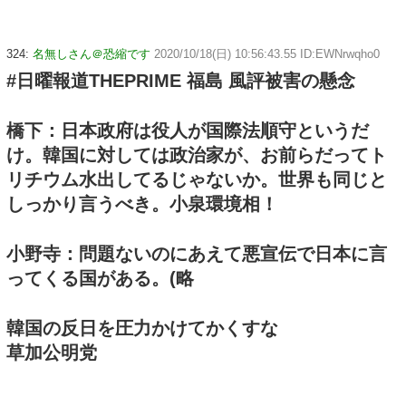
324:
名無しさん＠恐縮です
2020/10/18(日) 10:56:43.55 ID:EWNrwqho0
#日曜報道THEPRIME 福島 風評被害の懸念
橋下：日本政府は役人が国際法順守というだ
け。韓国に対しては政治家が、お前らだってト
リチウム水出してるじゃないか。世界も同じと
しっかり言うべき。小泉環境相！
小野寺：問題ないのにあえて悪宣伝で日本に言
ってくる国がある。(略
韓国の反日を圧力かけてかくすな
草加公明党