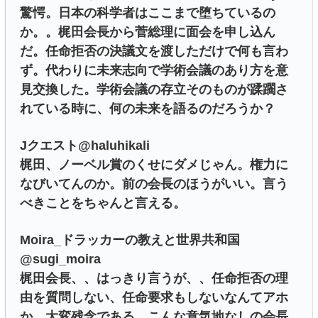
驚愕。日本の科学者はここまで堕ちているの
か。。梶田会長から菅総理に面会を申し込ん
だ。任命拒否の決議文を渡しただけで何も言わ
ず。代わりに未来志向で学術会議のあり方を意
見交換した。学術会議の存立そのものが蹂躙さ
れている時に、何の未来を語るのだろうか？
Jクエスト@haluhikali
梶田、ノーベル賞のくせにダメじゃん。権力に
なびいてんのか。前の会長のほうがいい。言う
べきことをちゃんと言える。
Moira_ドラッカーの教えと世界共和国
@sugi_moira
梶田会長、、はっきり言うが、、任命拒否の理
由を質問しない、任命要求もしないなんてアホ
か、大変残念である。こんな意気地なしの会長