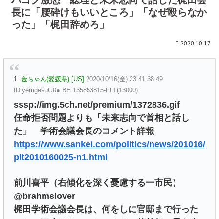
長に「腰砕けもいいところ」「なぜ殴らなか
った」「梶田辞めろ」
2020.10.17
1:
金ちゃん(愛媛県) [US]
2020/10/16(金) 23:41:38.49
ID:yemge9uG0● BE:135853815-PLT(13000)
sssp://img.5ch.net/premium/1372836.gif
任命拒否問題よりも「未来志向で首相と話し
た」 学術会議会長のコメント詳報
https://www.sankei.com/politics/news/201016/
plt2010160025-n1.html
前川喜平（右傾化を深く憂慮する一市民）
@brahmslover
梶田学術会議会長は、何をしに官邸まで行った