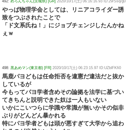
492:
めろんちゃん(茨城県) [GR]
2020/10/17(土) 06:16:16.93 ID:29/Ssq/g0
やっぱ物理学会としては、リニアコライダー誘
致をつぶされたことで
「ド文系氏ね！」にジョブチェンジしたんかね
ぇｗ
498:
黒あめマン(東京都) [FR]
2020/10/17(土) 06:23:15.97 ID:UZblFKfi0
馬鹿パヨどもは任命拒否を違憲だ違法だと抜か
しているが
今もってパヨ学者含めその論拠を法学に基づい
てきちんと説明できた奴は一人もいない
いかにこいつらに学識や常識が無いかその似非
ぶりがどんどん暴かれる
特にパヨ学者どもは頭が悪すぎて大学から追わ