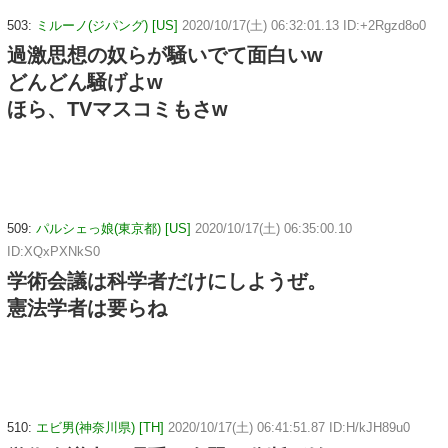
503:
ミルーノ(ジパング) [US]
2020/10/17(土) 06:32:01.13 ID:+2Rgzd8o0
過激思想の奴らが騒いでて面白いw
どんどん騒げよw
ほら、TVマスコミもさw
509:
パルシェっ娘(東京都) [US]
2020/10/17(土) 06:35:00.10
ID:XQxPXNkS0
学術会議は科学者だけにしようぜ。
憲法学者は要らね
510:
エビ男(神奈川県) [TH]
2020/10/17(土) 06:41:51.87 ID:H/kJH89u0