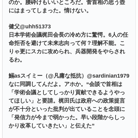
のか。腰砕けもいいところだ。菅首相の思う壺
にはまってしまった。情けない。
健父@uhh51373
日本学術会議梶田会長の冷め方に驚愕。6人の任
命拒否を避けて未来志向って何？理解不能。こ
りゃ更にスカに攻められ、兵器開発をやらされ
るわ。
鰯asスイミー（@凡庸な抵抗）@sardinian1979
なに同調してんだよ。アホか。“会談で首相は
「学術会議としてしっかり貢献できるようやっ
てほしい」と要請。梶田氏は政府への政策提言
が不十分といった批判が出ていることを念頭に
「発信力が今まで弱かった。早い段階からしっ
かり改革していきたい」と伝えた”