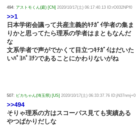
494:
アストモくん(庭) [CN]
2020/10/17(土) 06:17:40.13 ID:rO032NPf0
>>1
日本学術会議って共産主義的ｷﾁｶﾞｲ学者の集ま
りかと思ってたら理系の学者はまともなんだ
な
文系学者で声がでかくて目立つｷﾁｶﾞｲはだいた
いﾊﾟﾖﾊﾟﾖﾁﾝであることにかわりないがね
507:
ピカちゃん(埼玉県) [US]
2020/10/17(土) 06:33:37.76 ID:jN37nmj+0
>>494
そりゃ理系の方はスコーパス見ても実績ある
やつばかりだしな