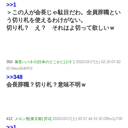
>>1
＞この人が会長じゃ駄目だわ。全員辞職とい
う切り札を使えるわけがない。
切り札？ え？ それはよ切って欲しいｗ
350:
暴君ハバネロ(日本のどこかに) [ﾆﾀﾞ]
2020/10/17(土) 02:20:07.82
ID:WezdS4HY0
>>348
会長辞職？切り札？意味不明ｗ
412:
メロン熊(東京都) [EU]
2020/10/17(土) 03:57:44.31 ID:ORsr1yT30
>>1