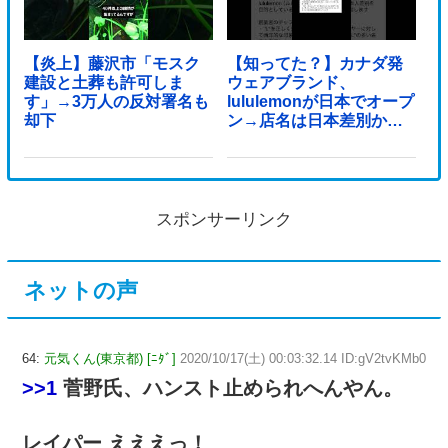
【炎上】藤沢市「モスク
【知ってた？】カナダ発
建設と土葬も許可しま
ウェアブランド、
す」→3万人の反対署名も
lululemonが日本でオープ
却下
ン→店名は日本差別から
できた？
スポンサーリンク
ネットの声
64:
元気くん(東京都) [ﾆﾀﾞ]
2020/10/17(土) 00:03:32.14 ID:gV2tvKMb0
>>1
菅野氏、ハンスト止められへんやん。
レイパー えええっ！