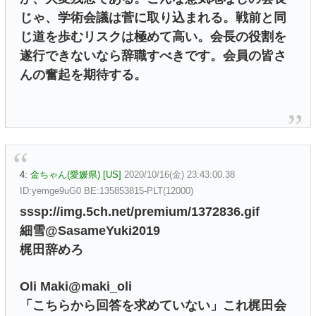
じゃ、学術会議は菅に取り込まれる。戦前と同
じ道を歩むリスクは極めて高い。会長の役割を
遂行できないなら辞職すべきです。会員の皆さ
んの奮起を期待する。
4:
金ちゃん(愛媛県) [US]
2020/10/16(金) 23:43:00.38
ID:yemge9uG0 BE:135853815-PLT(12000)
sssp://img.5ch.net/premium/1372836.gif
細雪@SasameYuki2019
梶田辞めろ
Oli Maki@maki_oli
「こちらから回答を求めていない」これ梶田会