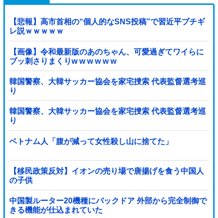
【悲報】高市首相の“個人的なSNS投稿”で習近平ブチギ
レ説ｗｗｗｗｗ
【画像】令和最新版のあのちゃん、可愛過ぎてワイらに
ブッ刺さりまくりw w w w w w
韓国警察、大韓サッカー協会を家宅捜索 代表監督選考巡
り
韓国警察、大韓サッカー協会を家宅捜索 代表監督選考巡
り
ベトナム人「腹が減って女性殺し山に捨てた」
【移民政策反対】イオンの売り場で唐揚げを食う中国人
の子供
中国製ルーター20機種にバックドア 外部から完全制御で
きる機能が仕込まれていた