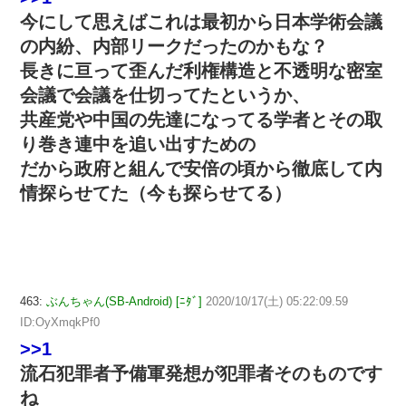
今にして思えばこれは最初から日本学術会議
の内紛、内部リークだったのかもな？
長きに亘って歪んだ利権構造と不透明な密室
会議で会議を仕切ってたというか、
共産党や中国の先達になってる学者とその取
り巻き連中を追い出すための
だから政府と組んで安倍の頃から徹底して内
情探らせてた（今も探らせてる）
463:
ぶんちゃん(SB-Android) [ﾆﾀﾞ]
2020/10/17(土) 05:22:09.59
ID:OyXmqkPf0
>>1
流石犯罪者予備軍発想が犯罪者そのものです
ね