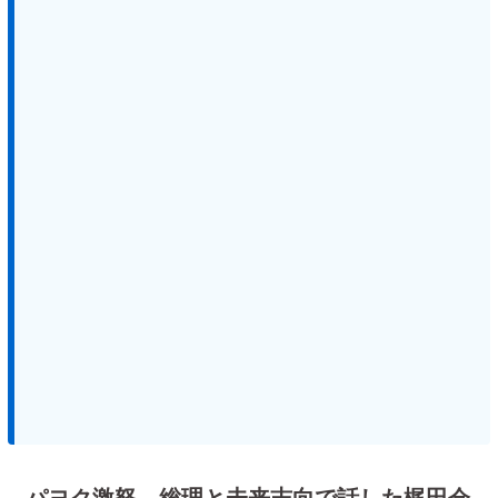
パヨク激怒 総理と未来志向で話した梶田会