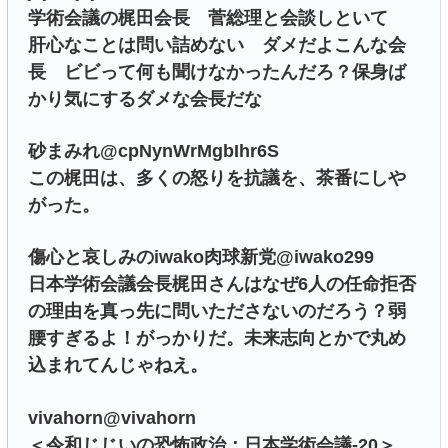
学術会議の梶田会長 菅総理と会談しといて
肝心なことは問い詰めない ダメだよこんな会
長 ビビって何も聞けなかったんだろ？保身ば
かり気にするダメな会長だな
砂まみれ@cpNynWrMgbIhr6S
この梶田は、多くの怒りを抗議を、茶番にしや
がった。
傷心と哀しみのiwako肉球新党@iwako299
日本学術会議会長梶田さんはなぜ6人の任命拒否
の理由を真っ先に問いたださないのだろう？弱
腰すぎるよ！がっかりだ。未来志向とかで丸め
込まれてんじゃねえ。
vivahorn@vivahorn
＜令和じじいの恐怖政治：日本学術会議-20＞