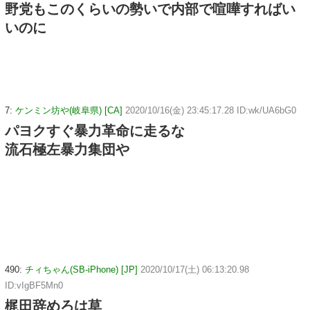
野党もこのくらいの勢いで内部で喧嘩すればい
いのに
7:
ケンミン坊や(岐阜県) [CA]
2020/10/16(金) 23:45:17.28 ID:wk/UA6bG0
パヨクすぐ暴力革命に走るな
流石極左暴力集団や
490:
チィちゃん(SB-iPhone) [JP]
2020/10/17(土) 06:13:20.98
ID:vIgBF5Mn0
梶田辞めろは草