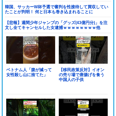
韓国、サッカーW杯予選で審判を性接待して買収してい
たことが判明！ 何と日本も巻き込まれることに
【悲報】週間少年ジャンプの「グッズ(43億円分)」を注
文し全てキャンセルした女逮捕ｗｗｗｗｗｗｗｗ他
ベトナム人「腹が減って
【移民政策反対】イオン
女性殺し山に捨てた」
の売り場で唐揚げを食う
中国人の子供