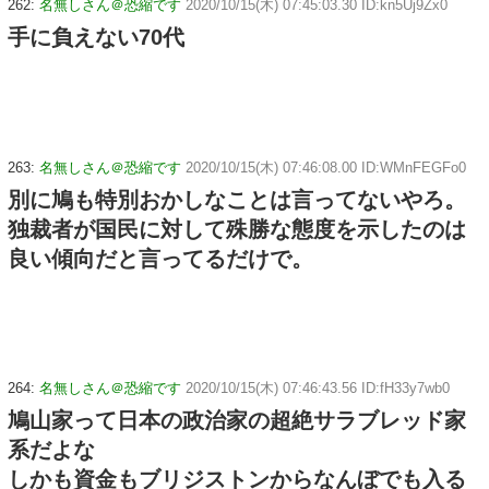
262:
名無しさん＠恐縮です
2020/10/15(木) 07:45:03.30 ID:kn5Uj9Zx0
手に負えない70代
263:
名無しさん＠恐縮です
2020/10/15(木) 07:46:08.00 ID:WMnFEGFo0
別に鳩も特別おかしなことは言ってないやろ。
独裁者が国民に対して殊勝な態度を示したのは
良い傾向だと言ってるだけで。
264:
名無しさん＠恐縮です
2020/10/15(木) 07:46:43.56 ID:fH33y7wb0
鳩山家って日本の政治家の超絶サラブレッド家
系だよな
しかも資金もブリジストンからなんぼでも入る