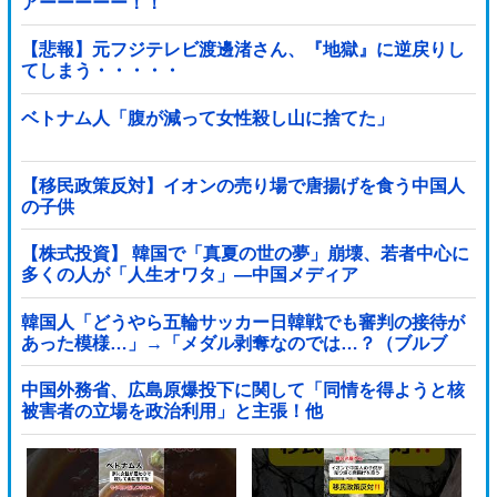
アーーーーー！！
【悲報】元フジテレビ渡邊渚さん、『地獄』に逆戻りし
てしまう・・・・・
ベトナム人「腹が減って女性殺し山に捨てた」
【移民政策反対】イオンの売り場で唐揚げを食う中国人
の子供
【株式投資】 韓国で「真夏の世の夢」崩壊、若者中心に
多くの人が「人生オワタ」―中国メディア
韓国人「どうやら五輪サッカー日韓戦でも審判の接待が
あった模様…」→「メダル剥奪なのでは…？（ブルブ
ル」＝韓国の反応
中国外務省、広島原爆投下に関して「同情を得ようと核
被害者の立場を政治利用」と主張！他