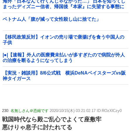
海外「日本なんて行くんじゃなかった…」 日本を知ってし
まったディズニー信者、帰国後『本家』に失望する事態に
ベトナム人「腹が減って女性殺し山に捨てた」
【移民政策反対】イオンの売り場で唐揚げを食う中国人の
子供
|●|【速報】外人の医療費未払いが多すぎたので病院が外人
の治療を断るようになってしまう
【実況・雑談用】8/6公式戦 横浜DeNAベイスターズvs阪
神タイガース
230:
名無しさん＠恐縮です
2020/10/15(木) 03:21:02.17 ID:ROzXlCzy0
戦国時代なら殿ご乱心でよくて座敷牢
悪けりゃ息子に討たれてる