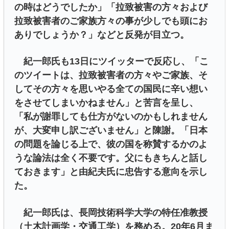
の時はどうでしたか」「拉致被害の方々および
拉致被害者のご家族方々の事が少しでも頭にお
ありでしょうか？」などと反発が目立つ。
紀一郎氏も13日にツイッターで反応し、「こ
のツイートは、拉致被害者の方々やご家族、そ
してその方々を思いやる全ての国民に辛い想い
をさせてしまいかねません」と苦言を呈し、
「私が謝罪しても仕方がないのかもしれません
が、大変申し訳ございません」と陳謝。「日本
の問題を論じる上で、彼の国を称賛するかのよ
うな論法は全く不要です。父にもきちんと話し
ておきます」と由紀夫氏に忠告する意向を示し
た。
紀一郎氏は、長岡技術科学大学の特任准教授
（土木計画学・交通工学）を務める。20年6月ま