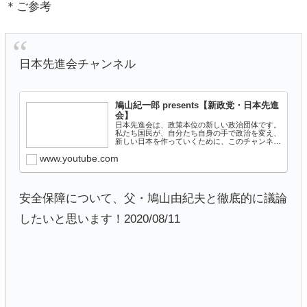
＊ご参考
日本先進会チャンネル
鳩山紀一郎 presents【新政党・日本先進
会】
日本先進会は、政策本位の新しい政治団体です。
私たち国民が、自分たち自身の手で政治を変え、
新しい日本を作っていくために、このチャンネル
を通じて意見や情報を発信し、同じ想いをもつ
www.youtube.com
方々と結束していきたいと考えています。
Twitter：ホームページ...
安全保障について、父・鳩山由紀夫と徹底的に議論
したいと思います！2020/08/11