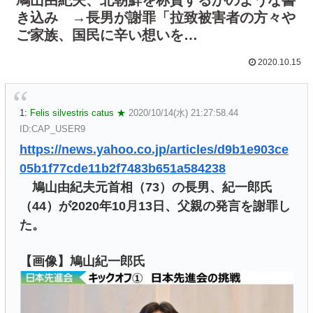
き込み →長男が謝罪「拉致被害者の方々や
ご家族、国民に辛い想いを…
2020.10.15
1:
Felis silvestris catus ★
2020/10/14(水) 21:27:58.44
ID:CAP_USER9
https://news.yahoo.co.jp/articles/d9b1e903ce
05b1f77cde11b2f7483b651a584238
鳩山由紀夫元首相（73）の長男、紀一郎氏
（44）が2020年10月13日、父親の発言を謝罪し
た。
【画像】鳩山紀一郎氏