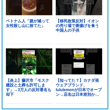
ベトナム人「腹が減って
【移民政策反対】イオン
女性殺し山に捨てた」
の売り場で唐揚げを食う
中国人の子供
【炎上】藤沢市「モスク
【知ってた？】カナダ発
建設と土葬も許可しま
ウェアブランド、
す」→3万人の反対署名も
lululemonが日本でオープ
却下
ン→店名は日本差別から
できた？