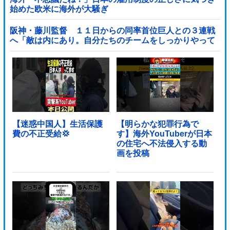
始めた欧米に海外が大騒ぎ
阪神・藤川監督 １１日からの同率首位巨人との３連戦
へ「敵は内にあり。自分たちのチームをしっかりやって
いく」他
【迷惑中国人】生活保護
【明らかな犯罪行為で
費の不正受給💢
す】海外YouTuberが日本
の住宅へ不法侵入する動
画を投稿