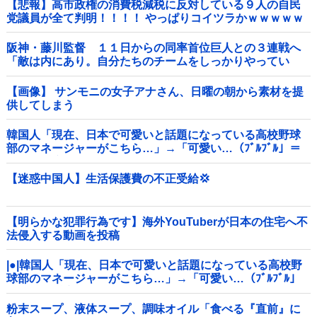
【悲報】高市政権の消費税減税に反対している９人の自民
党議員が全て判明！！！！ やっぱりコイツラかｗｗｗｗｗ
阪神・藤川監督 １１日からの同率首位巨人との３連戦へ
「敵は内にあり。自分たちのチームをしっかりやってい
く」他
【画像】 サンモニの女子アナさん、日曜の朝から素材を提
供してしまう
韓国人「現在、日本で可愛いと話題になっている高校野球
部のマネージャーがこちら…」→「可愛い…（ﾌﾞﾙﾌﾞﾙ」＝
韓国の反応
【迷惑中国人】生活保護費の不正受給💢
【明らかな犯罪行為です】海外YouTuberが日本の住宅へ不
法侵入する動画を投稿
|●|韓国人「現在、日本で可愛いと話題になっている高校野
球部のマネージャーがこちら…」→「可愛い…（ﾌﾞﾙﾌﾞﾙ」
＝韓国の反応
粉末スープ、液体スープ、調味オイル「食べる『直前』に