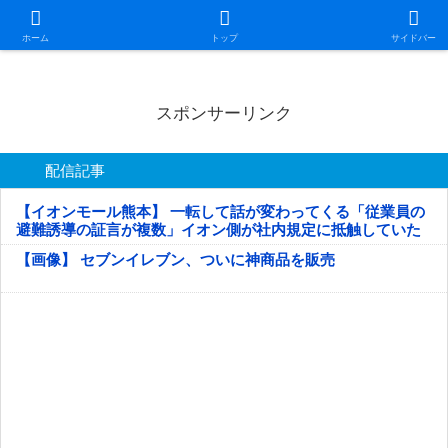
日本第一！ニュース録
ホーム
トップ
サイドバー
スポンサーリンク
配信記事
【イオンモール熊本】 一転して話が変わってくる「従業員の
避難誘導の証言が複数」イオン側が社内規定に抵触していた
疑い
【画像】 セブンイレブン、ついに神商品を販売