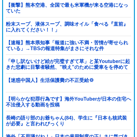
【衝撃】熊本空港、全国で最も米軍機が来る空港になっ
ていた
粉末スープ、液体スープ、調味オイル「食べる『直前』
に入れてください！！」
【速報】熊本県知事「報道に強い不満・苦情が寄せられ
ている」→TBSの報道特集がまさにそれな件
「申し訳ないけど絵が完璧すぎて草」と某Youtuberに起
きた悲劇に目撃者騒然、”映え”のために愛車をを停めて
撮影していたら……
【迷惑中国人】生活保護費の不正受給💢
【明らかな犯罪行為です】海外YouTuberが日本の住宅へ
不法侵入する動画を投稿
長崎の語り部のお爺ちゃん(84)、学生に『日本も核武装
が必要』と言われびっくり
海外「不思議だね！」日本の雇用制度の正しさに気づき