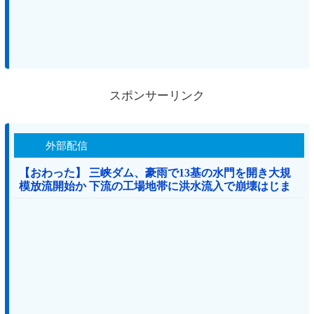
スポンサーリンク
外部配信
【おわった】 三峡ダム、豪雨で13基の水門を開き大規
模放流開始か 下流の工場地帯に洪水流入で崩壊はじま
る