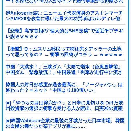
ードを持たない29万人がポイント給付事業から排除され
た」
伊Autosprint誌：ニューエイ代表渾身のアストンマーチ
ンAMR26を改善に導いた最大の功労者はカルディレ他
【悲報】高市首相の“個人的なSNS投稿”で習近平ブチギ
レ説ｗｗｗｗｗ
【衝撃】Q：ムスリム移民って移住先をアッラーの土地
って思ってるの？ → 衝撃の回答がコチラ → ｗｗｗｗｗ
ｗｗｗｗｗｗｗｗｗ
中国「大洪水！」三峡ダム「大雨で増水（台風直撃前」
中国ダム「緊急放流！」中国鉄道「列車が走行中に流さ
れる」中国避難所「支援物資は有料です」謎の勢力
「え」→
韓国人の対日好感度が過去最高に、「ノージャパン」は
終わった？＝ネット「中国より100倍いい」
|●|「やつらの目は節穴か？」と日米に見切りをつけた欧
州投資家の選択に衝撃を受ける人が続出、日英米の資産
を処分して代わりに選んだのは……
|●|韓国Webtoon企業の最後の牙城だった日本市場、韓国
の自慢の種だった某アプリが遂に……