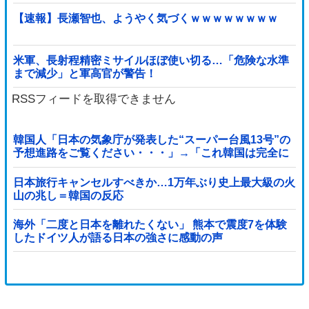
【速報】長瀬智也、ようやく気づくｗｗｗｗｗｗｗｗ
米軍、長射程精密ミサイルほぼ使い切る…「危険な水準
まで減少」と軍高官が警告！
RSSフィードを取得できません
韓国人「日本の気象庁が発表した“スーパー台風13号”の
予想進路をご覧ください・・・」→「これ韓国は完全に
直撃なんだけど」「信じませんｗｗｗ」
日本旅行キャンセルすべきか…1万年ぶり史上最大級の火
山の兆し＝韓国の反応
海外「二度と日本を離れたくない」 熊本で震度7を体験
したドイツ人が語る日本の強さに感動の声