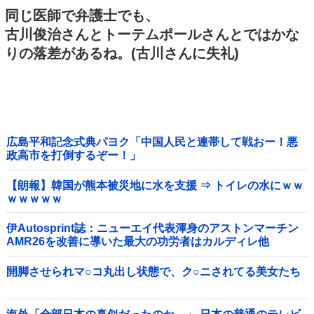
同じ医師で弁護士でも、
古川俊治さんとトーテムポールさんとではかな
りの落差があるね。(古川さんに失礼)
広島平和記念式典パヨク「中国人民と連帯して戦おー！悪
政高市を打倒するぞー！」
【朗報】韓国が熊本被災地に水を支援 ⇒ トイレの水にｗｗ
ｗｗｗｗｗ
伊Autosprint誌：ニューエイ代表渾身のアストンマーチン
AMR26を改善に導いた最大の功労者はカルディレ他
開脚させられマ○コ丸出し状態で、ク○ニされてる美女たち