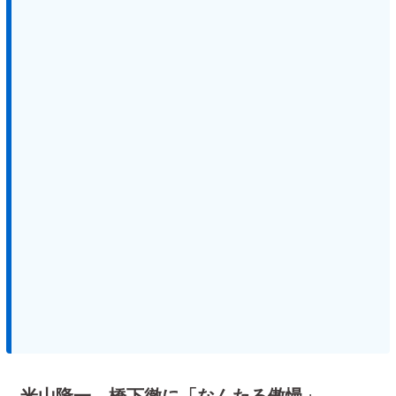
米山隆一、橋下徹に「なんたる傲慢」