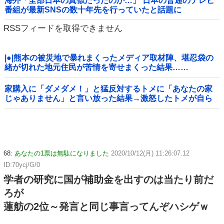
海外「全部日本の真似だったのか…」 日本の普通のテレビ
番組が最新SNSの数十年先を行っていたと話題に
RSSフィードを取得できません
|●|熊本の被災地で暴れまくったメディア取材陣、堪忍袋の
緒が切れた地元住民が苦情を寄せまくった結果……
家購入に「ダメダメ！」と猛反対するトメに「あなたの家
じゃありません」と言い放った結果→激怒したトメが自ら
〇〇を口にして最高の展開へｗｗｗｗｗｗ
68:
あなたの1票は無駄になりました
2020/10/12(月) 11:26:07.12
ID:70ycj/G/0
学者の研究に国が補助金を出すのは当たり前だ
ろが
蓮舫の2位～発言と同じ事言ってんぞハシゲｗ