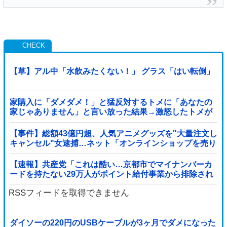
【草】アル中「水飲みたくない！」 グラス「はい転倒」
家購入に「ダメダメ！」と猛反対するトメに「あなたの
家じゃありません」と言い放った結果→激怒したトメが
自ら〇〇を口にして最高の展開へｗｗｗｗｗｗ
【事件】総額43億円超、人気アニメグッズを"大量注文し
キャンセル"女逮捕…ネット「オンラインショップを売り
切れ状態にして商品相場を操作してたので...
【速報】共産党「これは酷い…京都市でマイナンバーカ
ードを持たない29万人がポイント給付事業から排除され
た」
RSSフィードを取得できません
ダイソーの220円のUSBケーブルが3ヶ月でダメになった