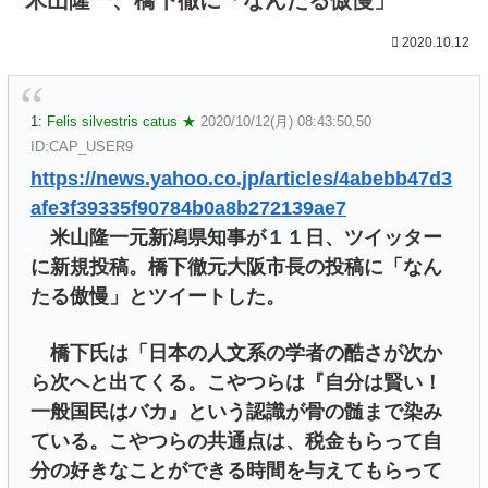
2020.10.12
1:
Felis silvestris catus ★
2020/10/12(月) 08:43:50.50
ID:CAP_USER9
https://news.yahoo.co.jp/articles/4abebb47d3
afe3f39335f90784b0a8b272139ae7
米山隆一元新潟県知事が１１日、ツイッター
に新規投稿。橋下徹元大阪市長の投稿に「なん
たる傲慢」とツイートした。
橋下氏は「日本の人文系の学者の酷さが次か
ら次へと出てくる。こやつらは『自分は賢い！
一般国民はバカ』という認識が骨の髄まで染み
ている。こやつらの共通点は、税金もらって自
分の好きなことができる時間を与えてもらって