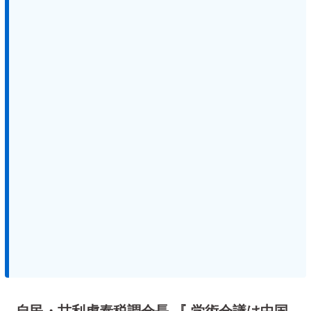
自民・甘利虎泰税調会長 『 学術会議は中国