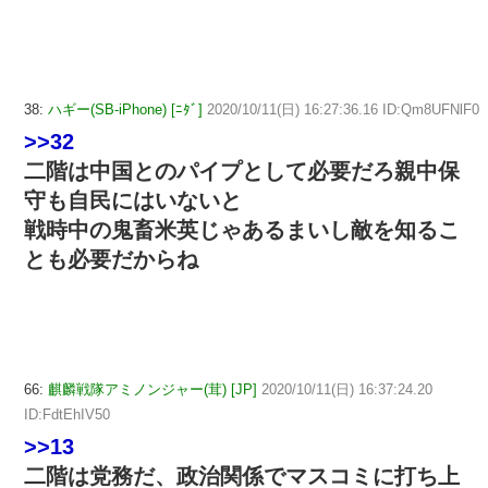
38:
ハギー(SB-iPhone) [ﾆﾀﾞ]
2020/10/11(日) 16:27:36.16 ID:Qm8UFNlF0
>>32
二階は中国とのパイプとして必要だろ親中保
守も自民にはいないと
戦時中の鬼畜米英じゃあるまいし敵を知るこ
とも必要だからね
66:
麒麟戦隊アミノンジャー(茸) [JP]
2020/10/11(日) 16:37:24.20
ID:FdtEhIV50
>>13
二階は党務だ、政治関係でマスコミに打ち上