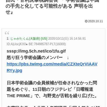
の手先と化してる可能性がある 声明を出
せ』
2020.10.11
1:
じゃがたくん(大阪府) [US]
2020/10/11(日) 16:14:56.91
ID:AjUocjKX0● BE:784885787-PLT(16000)
sssp://img.5ch.net/ico/1fu.gif
怒り狂う学術会議のメンバー ↓
https://pbs.twimg.com/media/CZXteQrVIAAV
RYy.jpg
日本学術会議の会員候補が任命されなかった問
題をめぐり、11日朝のフジテレビ「日曜報道
THE PRIME」で、与野党が舌戦を繰り広げた。