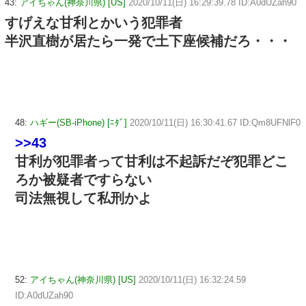
43:
アイちゃん(神奈川県) [US]
2020/10/11(日) 16:29:39.78 ID:A0dUZah90
すげえな甘利とかいう犯罪者
半沢直樹が居たら一発で土下座候補だろ・・・
48:
ハギー(SB-iPhone) [ﾆﾀﾞ]
2020/10/11(日) 16:30:41.67 ID:Qm8UFNlF0
>>43
甘利が犯罪者って甘利は不起訴だぞ犯罪どこ
ろか被疑者ですらない
司法無視して私刑かよ
52:
アイちゃん(神奈川県) [US]
2020/10/11(日) 16:32:24.59
ID:A0dUZah90