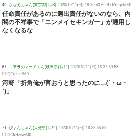
49:
さなえちゃん(東京都) [US]
2020/10/11(日) 16:30:43.69 ID:hYeqxIsE0
任命責任があるのに選出責任がないのなら、内
閣の不祥事で「ニンメイセキンガー」が通用し
なくなるな
67:
コアラのマーチくん(岐阜県) [ﾆﾀﾞ]
2020/10/11(日) 16:37:59.58
ID:QCgznL8A0
河野「折角俺が言おうと思ったのに…(´・ω・
`)」
71:
ぴょんちゃん(大分県) [ﾆﾀﾞ]
2020/10/11(日) 16:38:45.88
ID:GCkHzwwM0