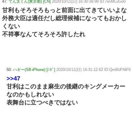
47:
てん太くん(東京都) [CN]
2020/10/11(日) 16:30:39.99 ID:7esMLuGo0
甘利もそろそろもっと前面に出てきていいよな
外務大臣は適任だし総理候補になってもおかし
くない
不祥事なんてそろそろ許したれ
50:
ハギー(SB-iPhone) [ﾆﾀﾞ]
2020/10/11(日) 16:31:12.62 ID:Qm8UFNlF0
>>47
甘利はこのまま麻生の後継のキングメーカー
なのかもしれない
表舞台に立つべきではない