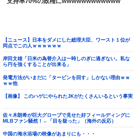
支持率70%の政権にwwwwwwwwwwww
【ニュース】日本をダメにした総理大臣、ワースト１位が
同点でこの人ｗｗｗｗｗｗ
岸田文雄「日米の為替介入は一時しのぎに過ぎない。私な
ら円を強くすることが出来る」
発電方法がいまだに「タービンを回す」しかない理由ｗｗ
ｗｗ他
【画像】 このハゲにやられたJKがたくさんいるという事実
佐々木朗希が巨大グローブで見せた好フィールディングに
MLBファン騒然！←「目を疑った」（海外の反応）
中国の海水浴場の映像があまりにも・・・