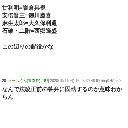
甘利明=岩倉具視
安倍晋三=徳川慶喜
麻生太郎=大久保利通
石破・二階=西郷隆盛
この辺りの配役かな
28:
ピースくん(東京都) [RU]
2020/10/11(日) 16:25:39.46 ID:hbqKHAbk0
なんで法改正前の答弁に固執するのか意味わか
らん