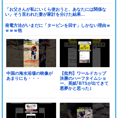
「お父さんが私にいくら使おうと、あなたには関係な
い」そう言われた妻が家計を分けた結果…
発電方法がいまだに「タービンを回す」しかない理由ｗ
ｗｗｗ他
中国の海水浴場の映像が
【批判】ワールドカップ
あまりにも・・・
決勝のハーフタイムショ
ー、英紙｢BTSが出てきて
悪夢かと思った｣