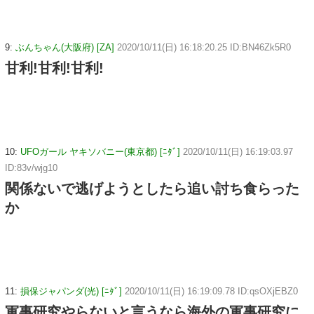
9:
ぶんちゃん(大阪府) [ZA]
2020/10/11(日) 16:18:20.25 ID:BN46Zk5R0
甘利!甘利!甘利!
10:
UFOガール ヤキソバニー(東京都) [ﾆﾀﾞ]
2020/10/11(日) 16:19:03.97
ID:83v/wjg10
関係ないで逃げようとしたら追い討ち食らった
か
11:
損保ジャパンダ(光) [ﾆﾀﾞ]
2020/10/11(日) 16:19:09.78 ID:qsOXjEBZ0
軍事研究やらないと言うなら海外の軍事研究に