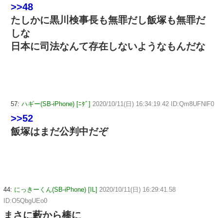
>>48
たしかに黒川検事長も無罪だし飯塚も無罪だ
しな
日本に司法なんて存在しないようなもんだな
57:
ハギー(SB-iPhone) [ﾆﾀﾞ]
2020/10/11(日) 16:34:19.42 ID:Qm8UFNlF0
>>52
飯塚はまだ公判中だぞ
44:
にっきーくん(SB-iPhone) [IL]
2020/10/11(日) 16:29:41.58
ID:O5QbgUEo0
まさに藪から棒に