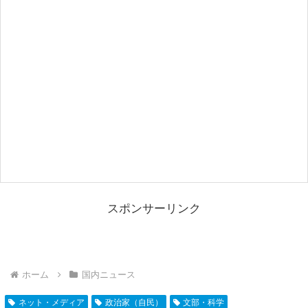
スポンサーリンク
ホーム
国内ニュース
ネット・メディア
政治家（自民）
文部・科学