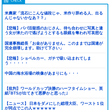
米農家「流石にこんな値段じゃ、米作り辞める人、出る
んじゃないかなあ？？」
【悲報】パパ活疑惑のおじさん、待ち合わせに写真と違
う女が来たので逃げようとするも眼鏡を奪われ可哀想な
ことになっているところを激写されてしまう…
国連事務総長「お金がありません。このままでは国連が
完全崩壊します。助けて下さい」
【悲報】ショベルカー、ガチで吸い込まれてしま
う・・・・・
中国の海水浴場の映像があまりにも・・・
【批判】ワールドカップ決勝のハーフタイムショー、英
紙｢BTSが出てきて悪夢かと思った｣
【ニュース】 日本をダメにした総理大臣、ワースト１位
が同点でこの人ｗｗｗｗｗｗ