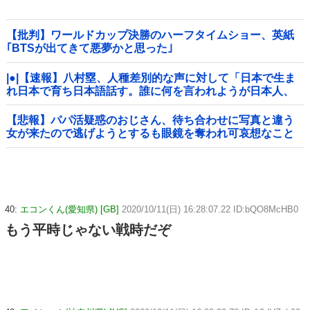
【批判】ワールドカップ決勝のハーフタイムショー、英紙
｢BTSが出てきて悪夢かと思った｣
|●|【速報】八村塁、人種差別的な声に対して「日本で生ま
れ日本で育ち日本語話す。誰に何を言われようが日本人、
日本人であるプライドがある」
【悲報】パパ活疑惑のおじさん、待ち合わせに写真と違う
女が来たので逃げようとするも眼鏡を奪われ可哀想なこと
になっているところを激写されてしまう…
40:
エコンくん(愛知県) [GB]
2020/10/11(日) 16:28:07.22 ID:bQO8McHB0
もう平時じゃない戦時だぞ