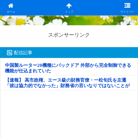
日本第一！ニュース録
ホーム
トップ
サイドバー
スポンサーリンク
配信記事
中国製ルーター20機種にバックドア 外部から完全制御できる
機能が仕込まれていた
【速報】 高市政権、エース級の財務官僚・一松旬氏を左遷
「彼は協力的でなかった」財務省の言いなりではないことが
判明