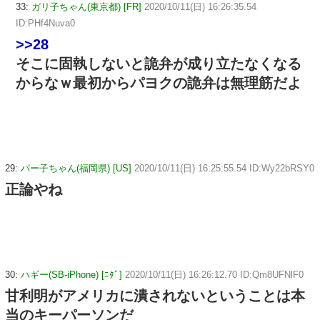
33:
ガリ子ちゃん(東京都) [FR]
2020/10/11(日) 16:26:35.54
ID:PHf4Nuva0
>>28
そこに固執しないと詭弁が成り立たなくなる
からなｗ最初からパヨクの詭弁は無理筋だよ
29:
パー子ちゃん(福岡県) [US]
2020/10/11(日) 16:25:55.54 ID:Wy22bRSY0
正論やね
30:
ハギー(SB-iPhone) [ﾆﾀﾞ]
2020/10/11(日) 16:26:12.70 ID:Qm8UFNlF0
甘利明がアメリカに潰されないということは本
当のキーパーソンだ