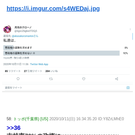
https://i.imgur.com/s4WEDaj.jpg
58:
トッポ(千葉県) [US]
2020/10/11(日) 16:34:35.20 ID:Y8ZrLMhE0
>>36