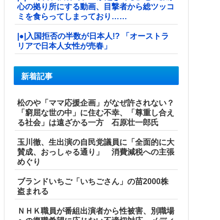
心の拠り所にする動画、目撃者から総ツッコ
ミを食らってしまっており……
|●|入国拒否の半数が日本人!? 「オーストラ
リアで日本人女性が売春」
新着記事
松のや「ママ応援企画」がなぜ許されない？
「窮屈な世の中」に住む不幸、「尊重し合え
る社会」は遠ざかる一方 石原壮一郎氏
玉川徹、生出演の自民党議員に「全面的に大
賛成、おっしゃる通り」 消費減税への主張
めぐり
ブランドいちご「いちごさん」の苗2000株
盗まれる
ＮＨＫ職員が番組出演者から性被害、別職場