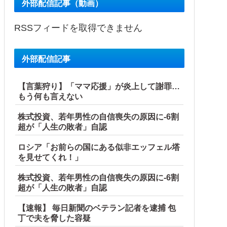
外部配信記事（動画）
RSSフィードを取得できません
外部配信記事
【言葉狩り】「ママ応援」が炎上して謝罪…
もう何も言えない
株式投資、若年男性の自信喪失の原因に-6割
超が「人生の敗者」自認
ロシア「お前らの国にある似非エッフェル塔
を見せてくれ！」
株式投資、若年男性の自信喪失の原因に-6割
超が「人生の敗者」自認
【速報】 毎日新聞のベテラン記者を逮捕 包
丁で夫を脅した容疑