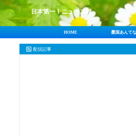
日本第一！ニュース録
HOME
憂国あんて
配信記事