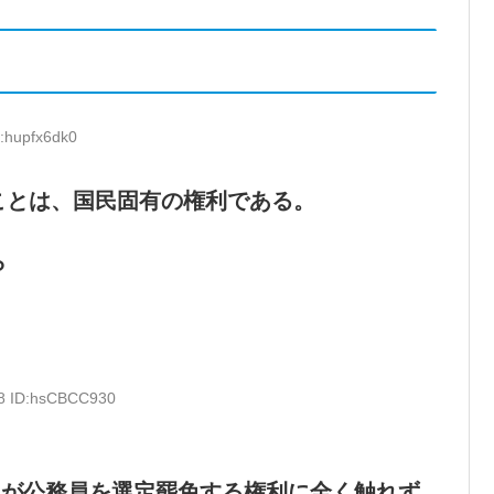
D:hupfx6dk0
ことは、国民固有の権利である。
ら
28 ID:hsCBCC930
民が公務員を選定罷免する権利に全く触れず