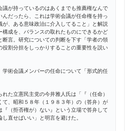
議が持っているのはあくまでも推薦権なんで
いんだったら、これは学術会議が任命権を持っ
議が、ある意味政治に介入してること」と解説
ー構成を、バランスの取れたものにできるかど
と断言。研究についての判断を下す「学者の領
の役割分担をしっかりすることの重要性を説い
学術会議メンバーの任命について「形式的任
れた立憲民主党の今井雅人氏は「『（任命）
くて、昭和５８年（１９８３年）の（答弁）が
は『（拒否権が）ない』という立場で答弁して
論し直せばいい」と明言を避けた。