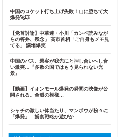
中国のロケット打ち上げ失敗！山に堕ちて大
爆発🚀💥
【党首討論】中革連・小川「カンペ読みなが
らの答弁、残念」 高市首相「ご自身もメモ見
てる」 議場爆笑
中国のバス、乗客が我先にと押し合いへし合
い激突…『多数の国ではもう見られない光
景』
す」
【動画】イオンモール爆発の瞬間の映像が公
開される。全滅の模様…
シャチの激しい体当たり、マンボウが粉々に
「爆発」 捕食戦略か遊びか