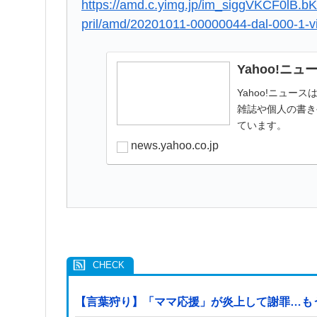
https://amd.c.yimg.jp/im_siggVKCF0lB
pril/amd/20201011-00000044-dal-000-1-v
Yahoo!ニュ
Yahoo!ニュ
雑誌や個人の書き
ています。
news.yahoo.co.jp
【言葉狩り】「ママ応援」が炎上して謝罪…も