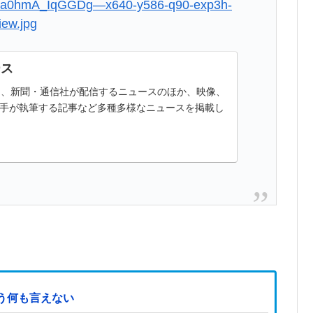
.bKa0hmA_IqGGDg—x640-y586-q90-exp3h-
iew.jpg
ース
ースは、新聞・通信社が配信するニュースのほか、映像、
手が執筆する記事など多種多様なニュースを掲載し
う何も言えない