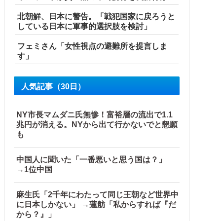
北朝鮮、日本に警告。「戦犯国家に戻ろうと
している日本に軍事的選択肢を検討」
フェミさん「女性視点の避難所を提言しま
す」
人気記事（30日）
NY市長マムダニ氏無惨！富裕層の流出で1.1
兆円が消える。NYから出て行かないでと懇願
も
中国人に聞いた「一番悪いと思う国は？」
→1位中国
麻生氏「2千年にわたって同じ王朝など世界中
に日本しかない」 →蓮舫「私からすれば『だ
から？』」