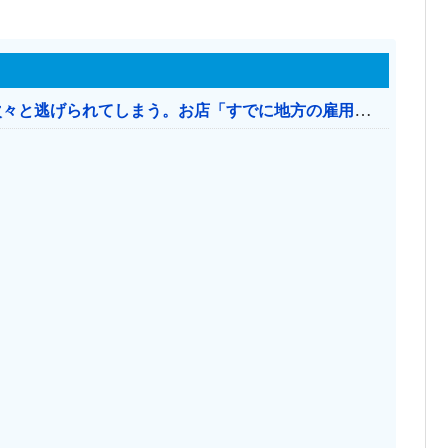
日本のお店、時給1500円でもミャンマー人に次々と逃げられてしまう。お店「すでに地方の雇用は崩壊」