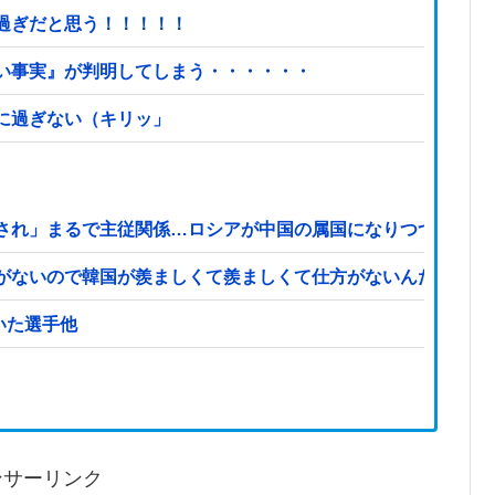
過ぎだと思う！！！！！
い事実』が判明してしまう・・・・・・
に過ぎない（キリッ」
され」まるで主従関係…ロシアが中国の属国になりつつある！
がないので韓国が羨ましくて羨ましくて仕方がないんだそうで
←思いついた選手他
ンサーリンク