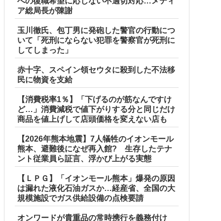
への復職希望に応じない不適切対応…メディ
ア総局長が陳謝
玉川徹氏、包丁男に発砲した警官の行動につ
いて「死刑にならない犯罪を警察官が死刑に
してしまった」
赤十字、スペイン領セウタに殺到した不法移
民に物資を支給
【消費税率1％】「下げるのが筋なんですけ
ど…」消費減税で値下がりする分と同じだけ
商品を値上げして店頭価格を変えない店も
【2026年熊本地震】7人犠牲のイオンモール
熊本、避難後になぜ再入館? 生存したテナ
ント従業員ら証言、浮かび上がる実態
【ＬＰＧ】「イオンモール熊本」爆発の原因
は漏れた液化石油ガスか…経産省、全国の大
規模施設でガス供給設備の点検要請
オンワードが貴重品の常時携行を義務付け