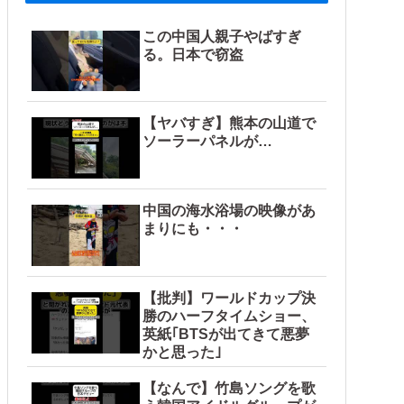
この中国人親子やばすぎ
る。日本で窃盗
【ヤバすぎ】熊本の山道で
ソーラーパネルが…
中国の海水浴場の映像があ
まりにも・・・
【批判】ワールドカップ決
勝のハーフタイムショー、
英紙｢BTSが出てきて悪夢
かと思った｣
【なんで】竹島ソングを歌