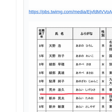
https://pbs.twimg.com/media/EjvfdMVVo