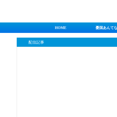
日本第一！ニュース録
HOME
憂国あんて
配信記事