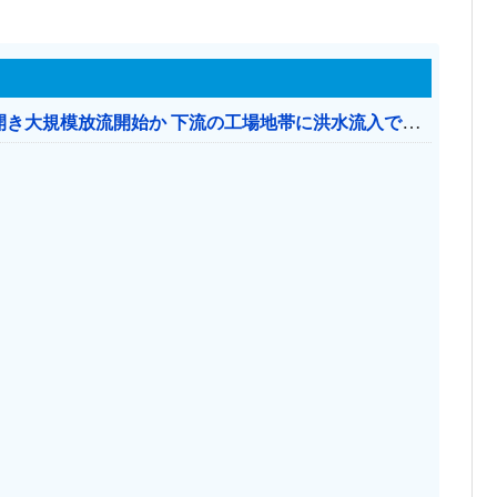
【おわった】 三峡ダム、豪雨で13基の水門を開き大規模放流開始か 下流の工場地帯に洪水流入で崩壊はじまる