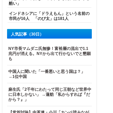
酷い」
インドネシアに「ドラえもん」という名前の
市民が16人 「のび太」は181人
人気記事（30日）
NY市長マムダニ氏無惨！富裕層の流出で1.1
兆円が消える。NYから出て行かないでと懇願
も
中国人に聞いた「一番悪いと思う国は？」
→1位中国
麻生氏「2千年にわたって同じ王朝など世界中
に日本しかない」 →蓮舫「私からすれば『だ
から？』」
【党首討論】中革連・小川「カンペ読みなが