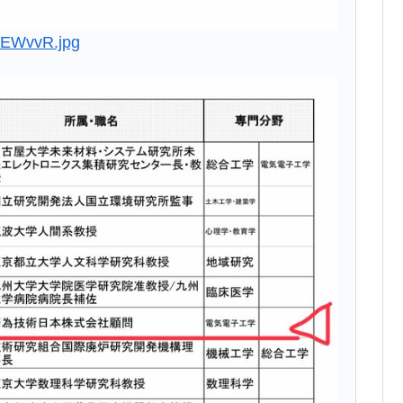
AEWvvR.jpg