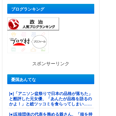
ブログランキング
スポンサーリンク
憂国あんてな
|●|「アニソン盆祭りで日本の品格が落ちた」
と酷評した元女優、「あんたが品格を語るの
かよ！」と総ツッコミを食らってしまい……
|●|反核団体の代表を務める爺さん、「核を持