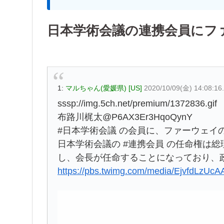
日本学術会議の連携会員にフ
1:
マルちゃん(愛媛県) [US]
2020/10/09(金) 14:08:1
sssp://img.5ch.net/premium/1372836.gif
布路川梶太@P6AX3Er3HqoQynY
#日本学術会議 の会員に、ファーウェイ
日本学術会議の #連携会員 の任命権は
し、会長が任命することになっており、
https://pbs.twimg.com/media/EjvfdLzUc