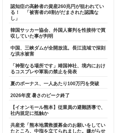
認知症の高齢者の資産260兆円が狙われてい
る！ 「被害者の8割がだまされた認識な
し」
韓国サッカー協会、外国人審判を性接待で買
収していた事が判明
中国、三峡ダムが全開放流。長江流域で深刻
な洪水被害
「神聖なる場所です」靖国神社、境内におけ
るコスプレや軍装の禁止を発表
夏のボーナス、一人あたり100万円を突破
2026年度 暑さのピーク終了
【イオンモール熊本】従業員の避難誘導で、
社内規定に抵触か
共産党「熊本地震救援募金のお願いをしてい
たところ、中指を立てられました。嫌がらせ