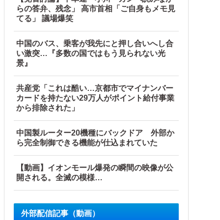
らの答弁、残念」 高市首相「ご自身もメモ見
てる」 議場爆笑
中国のバス、乗客が我先にと押し合いへし合
い激突…『多数の国ではもう見られない光
景』
共産党「これは酷い…京都市でマイナンバー
カードを持たない29万人がポイント給付事業
から排除された」
中国製ルーター20機種にバックドア 外部か
ら完全制御できる機能が仕込まれていた
【動画】イオンモール爆発の瞬間の映像が公
開される。全滅の模様…
外部配信記事（動画）