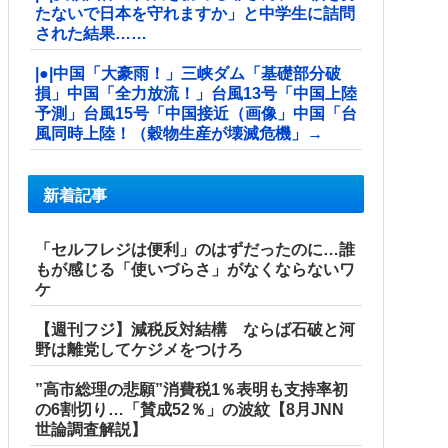
たないで日本を守れますか」と中学生に詰問
された結果……
|●|中国「大豪雨！」三峡ダム「基礎部分破
損」中国「全力放流！」台風13号「中国上陸
予測」台風15号「中国接近（画像」中国「台
風同時上陸！（穀物生産が壊滅危機」→
新着記事
「セルフレジは便利」のはずだったのに…誰
もが感じる「使いづらさ」がなくならないワ
ケ
【週刊フジ】減税反対結構 ならば石破と河
野は離党してケジメをつけろ
”高市総理の悲願”消費税1％表明も支持率初
の6割切り…「賛成52％」の波紋【8月JNN
世論調査解説】