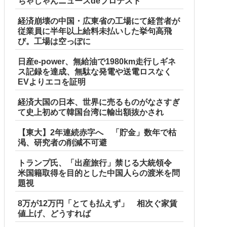
ちゃじゃんニュースdeプロテスト
経済崩壊の中国・広東省の工場にて経営者が
従業員に半年以上給料未払いした挙句高飛
び。工場は空っぽに
日産e-power、無給油で1980km走行しギネ
ス記録を達成、無駄な発電や送電ロスなく
EVよりエコを証明
経済大国の日本、世界に売るものがなさすぎ
て史上初めて韓国台湾に輸出額抜かされ
【東大】2年連続赤字へ 「貯金」数年で枯
渇、研究者の削減不可避
トランプ氏、「出産旅行」禁じる大統領令
米国籍取得を目的とした中国人らの渡米を問
題視
8万が12万円「とても払えず」 相次ぐ家賃
値上げ、どうすれば