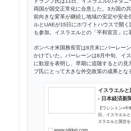
トランプ氏は11日、イスラエルのネタ
両国が国交正常化に合意した。3カ国の
前向きな変革が継続し地域の安定や安全
ルとUAEが15日にホワイトハウスで開
も参加。イスラエルとの「平和宣言」に
ポンペオ米国務長官は8月末にバーレー
かけていた。バーレーンは8月中旬、イス
に歓迎を表明し、早期に追随するとの見
プ氏にとって大きな外交政策の成果とな
イスラエルと
- 日本経済新
【ワシントン=中
日、イスラエルと
スラエルと国交を
アラブ首長国連邦（
www.nikkei.com