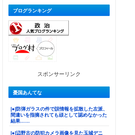
ブログランキング
スポンサーリンク
憂国あんてな
|●|防弾ガラスの件で誤情報を拡散した左派、
間違いを指摘されても頑として認めなかった
結果……
|●|辺野古の防犯カメラ画像を見た玉城デニ