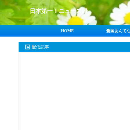
日本第一！ニュース録
HOME
憂国あんて
配信記事