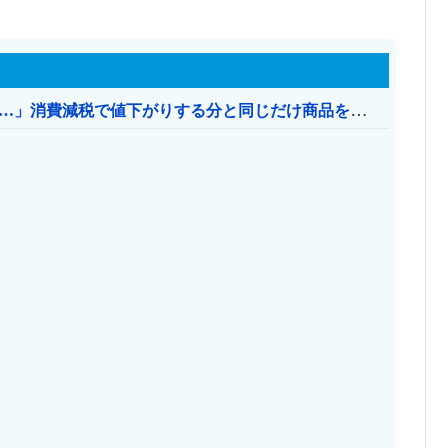
【消費税率1％】 「下げるのが筋なんですけど…」消費減税で値下がりする分と同じだけ商品を値上げして店頭価格を変えない店も