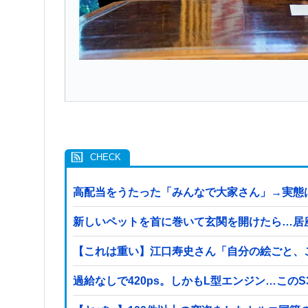
高配当をうたった「みんなで大家さん」→実態は
新しいペットを首に巻いて玄関を開けたら…居
【これは重い】江口寿史さん「自分の絵ごと、
過給なしで420ps。しかもL型エンジン…この