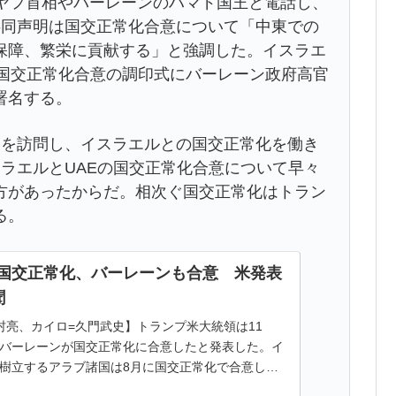
ニヤフ首相やバーレーンのハマド国王と電話し、
共同声明は国交正常化合意について「中東での
保障、繁栄に貢献する」と強調した。イスラエ
く国交正常化合意の調印式にバーレーン政府高官
署名する。
ンを訪問し、イスラエルとの国交正常化を働き
ラエルとUAEの国交正常化合意について早々
方があったからだ。相次ぐ国交正常化はトラン
る。
国交正常化、バーレーンも合意 米発表
聞
村亮、カイロ=久門武史】トランプ米大統領は11
バーレーンが国交正常化に合意したと発表した。イ
樹立するアラブ諸国は8月に国交正常化で合意した
UAE）に続き4カ国目。イスラエルと...