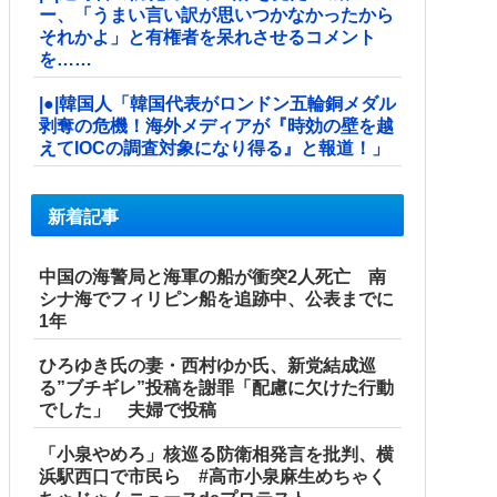
ー、「うまい言い訳が思いつかなかったから
それかよ」と有権者を呆れさせるコメント
を……
|●|韓国人「韓国代表がロンドン五輪銅メダル
剥奪の危機！海外メディアが『時効の壁を越
えてIOCの調査対象になり得る』と報道！」
新着記事
中国の海警局と海軍の船が衝突2人死亡 南
シナ海でフィリピン船を追跡中、公表までに
1年
ひろゆき氏の妻・西村ゆか氏、新党結成巡
る”ブチギレ”投稿を謝罪「配慮に欠けた行動
でした」 夫婦で投稿
「小泉やめろ」核巡る防衛相発言を批判、横
浜駅西口で市民ら #高市小泉麻生めちゃく