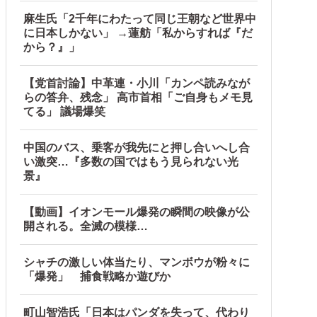
麻生氏「2千年にわたって同じ王朝など世界中
に日本しかない」 →蓮舫「私からすれば『だ
から？』」
【党首討論】中革連・小川「カンペ読みなが
らの答弁、残念」 高市首相「ご自身もメモ見
てる」 議場爆笑
中国のバス、乗客が我先にと押し合いへし合
い激突…『多数の国ではもう見られない光
景』
【動画】イオンモール爆発の瞬間の映像が公
開される。全滅の模様…
「捨てないと二度と行ってあげない！」←もう来なくて大丈夫で
シャチの激しい体当たり、マンボウが粉々に
「爆発」 捕食戦略か遊びか
町山智浩氏「日本はパンダを失って、代わり