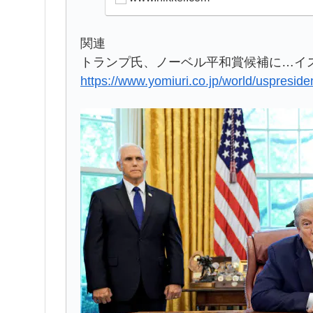
関連
トランプ氏、ノーベル平和賞候補に…イ
https://www.yomiuri.co.jp/world/uspres