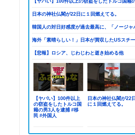
日本の神社仏閣が22日に１回燃えてる。
韓国人の対日好感度が過去最高に、「ノージャ
海外「素晴らしい！」日本が買収したUSスチ
【悲報】ロシア、じわじわと逝き始める他
【ヤバい】100件以上
日本の神社仏閣が22
の窃盗をしたトルコ国
に１回燃えてる。
籍の男3人を逮捕 #移
民 #外国人