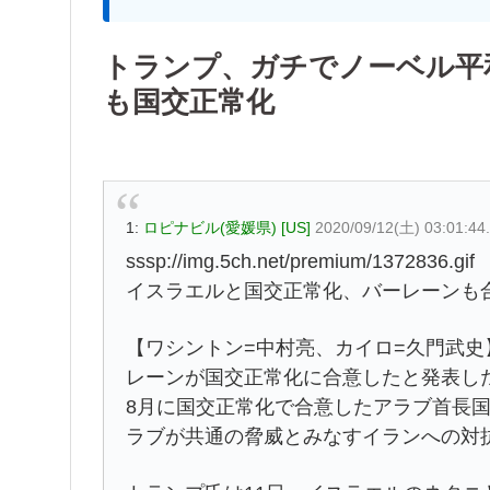
トランプ、ガチでノーベル平
も国交正常化
1:
ロピナビル(愛媛県) [US]
2020/09/12(土) 03:01:44
sssp://img.5ch.net/premium/1372836.gif
イスラエルと国交正常化、バーレーンも
【ワシントン=中村亮、カイロ=久門武史
レーンが国交正常化に合意したと発表し
8月に国交正常化で合意したアラブ首長国
ラブが共通の脅威とみなすイランへの対