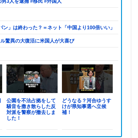
【ヤバい】100件以上の窃盗をしたトルコ国籍の男3人を逮捕 #移民 #外国人
パン」は終わった？＝ネット「中国より100倍いい」
ール驚異の大復活に米国人が大喜び
日
公園を不法占拠をして
どうなる？河合ゆうす
騒音を撒き散らした反
けが県知事選へ立候
対派を警察が撤去しま
補！
した！