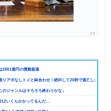
2881億円の債務超過
座りアポなしトメと鉢合わせ！絶叫して20秒で逃亡したトメ
このジャンルはそろそろ終わりかな」
S31Zいくらかかってるんだ…