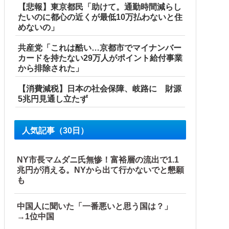
【悲報】東京都民「助けて。通勤時間減らし
たいのに都心の近くが最低10万払わないと住
めないの」
共産党「これは酷い…京都市でマイナンバー
カードを持たない29万人がポイント給付事業
から排除された」
【消費減税】日本の社会保障、岐路に 財源
5兆円見通し立たず
人気記事（30日）
NY市長マムダニ氏無惨！富裕層の流出で1.1
兆円が消える。NYから出て行かないでと懇願
も
中国人に聞いた「一番悪いと思う国は？」
→1位中国