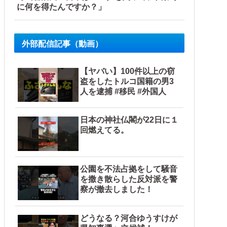
に何を得たんですか？」
外部配信記事（動画）
【ヤバい】100件以上の窃
盗をしたトルコ国籍の男3
人を逮捕 #移民 #外国人
日本の神社仏閣が22日に１
回燃えてる。
公園を不法占拠をして騒音
を撒き散らした反対派を警
察が撤去しました！
どうなる？河合ゆうすけが