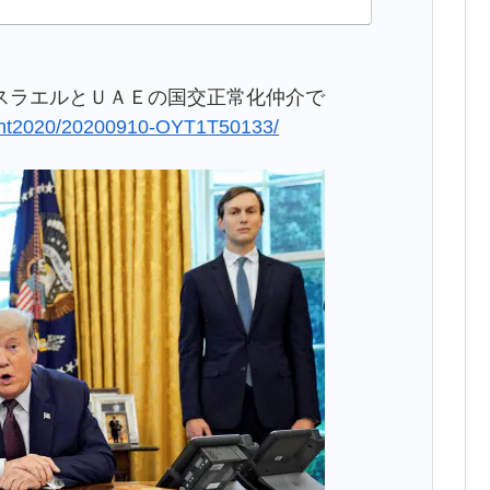
スラエルとＵＡＥの国交正常化仲介で
ident2020/20200910-OYT1T50133/