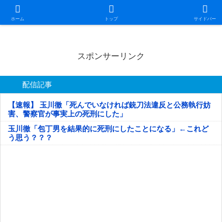
日本第一！ニュース録
ホーム
トップ
サイドバー
スポンサーリンク
配信記事
【速報】 玉川徹「死んでいなければ銃刀法違反と公務執行妨
害、警察官が事実上の死刑にした」
玉川徹「包丁男を結果的に死刑にしたことになる」←これど
う思う？？？