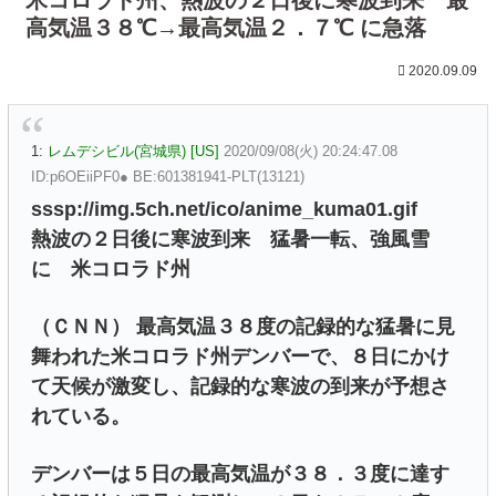
高気温３８℃→最高気温２．７℃ に急落
2020.09.09
1:
レムデシビル(宮城県) [US]
2020/09/08(火) 20:24:47.08
ID:p6OEiiPF0● BE:601381941-PLT(13121)
sssp://img.5ch.net/ico/anime_kuma01.gif
熱波の２日後に寒波到来 猛暑一転、強風雪
に 米コロラド州
（ＣＮＮ） 最高気温３８度の記録的な猛暑に見
舞われた米コロラド州デンバーで、８日にかけ
て天候が激変し、記録的な寒波の到来が予想さ
れている。
デンバーは５日の最高気温が３８．３度に達す