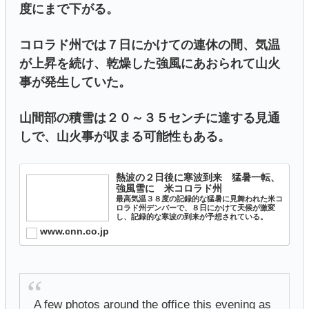
度にまで下がる。
コロラド州では７日にかけての連休の間、気温
が上昇を続け、乾燥した強風にあおられて山火
事が発生していた。
山間部の積雪は２０～３５センチに達する見通
しで、山火事が収まる可能性もある。
熱波の２日後に寒波到来 猛暑一転、
強風雪に 米コロラド州
最高気温３８度の記録的な猛暑に見舞われた米コ
ロラド州デンバーで、８日にかけて天候が激変
し、記録的な寒波の到来が予想されている。
www.cnn.co.jp
A few photos around the office this evening as