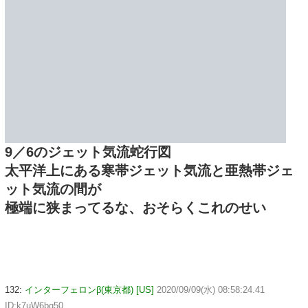
9／6のジェット気流蛇行図
太平洋上にある寒帯ジェット気流と亜熱帯ジェ
ット気流の間が
極端に狭まってるな、おそらくこれのせい
132:
インターフェロンβ(東京都) [US]
2020/09/09(水) 08:58:24.41
ID:k7uW6bq50