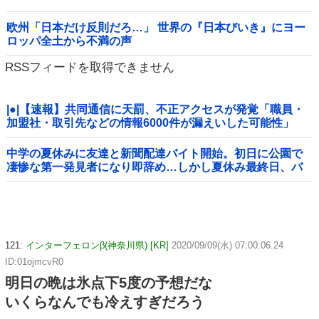
欧州「日本だけ反則だろ…」 世界の『日本びいき』にヨー
ロッパ全土から不満の声
RSSフィードを取得できません
|●|【速報】共同通信に天罰、不正アクセスが発覚「職員・
加盟社・取引先などの情報6000件が漏えいした可能性」
中学の夏休みに友達と新聞配達バイト開始。初日に公園で
凄惨な第一発見者になり即辞め…しかし夏休み最終日、バ
イトを続けた友人の身に起きた「更なる悲劇」←このバイ
ト先、呪われすぎだろ
121:
インターフェロンβ(神奈川県) [KR]
2020/09/09(水) 07:00:06.24
ID:01ojmcvR0
明日の晩は氷点下5度の予想だな
いくらなんでも冷えすぎだろう