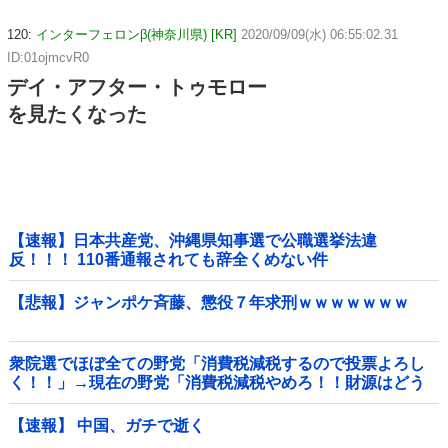
120:
インターフェロンβ(神奈川県) [KR]
2020/09/09(水) 06:55:02.31
ID:01ojmcvR0
デイ・アフター・トゥモロー
を見たくなった
【速報】日本共産党、沖縄県知事選で公職選挙法違
反！！！ 110番通報されても辞全くめない件
【悲報】ジャンポケ斉藤、懲役７年求刑ｗｗｗｗｗｗｗ
衆院選でほぼ全ての野党「消費税減税するので投票よろし
く！！」→現在の野党「消費税減税やめろ！！財源はどう
するんだ！！」他
【速報】 中国、ガチで逝く