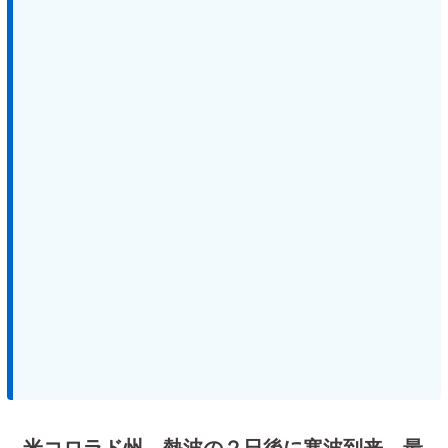
米コロラド州、熱波の２日後に寒波到来 最