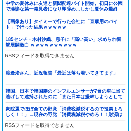
中学の夏休みに友達と新聞配達バイト開始。初日に公園
で凄惨な第一発見者になり即辞め…しかし夏休み最終
日、バイトを続けた友人の身に起きた「更なる悲劇」←
このバイト先、呪われすぎだろ
【画像あり】タイミーで行った会社に「直雇用のバイ
ト」で行った結果ｗｗｗｗｗ
185センチ・木村沙織、息子に「高い高い」求められ衝
撃展開激白 ｗｗｗｗｗｗｗｗｗｗ
RSSフィードを取得できません
渡邊渚さん、近況報告「最近は落ち着いてきてます」
韓国、日本で韓国籍のインフルエンサーが7台の車に当て
逃げして逮捕されたのに「また日本は嫌韓しようとして
いる」と決めつけて責任転嫁
衆院選でほぼ全ての野党「消費税減税するので投票よろ
しく！！」→現在の野党「消費税減税やめろ！！財源は
どうするんだ！！」他
RSSフィードを取得できません