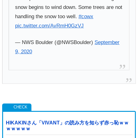
snow begins to wind down. Some trees are not
handling the snow too well.
#cowx
pic.twitter.com/AvRmH0GzVJ
— NWS Boulder (@NWSBoulder)
September
9, 2020
HIKAKINさん「VIVANT」の読み方を知らず赤っ恥ｗｗ
ｗｗｗｗｗ