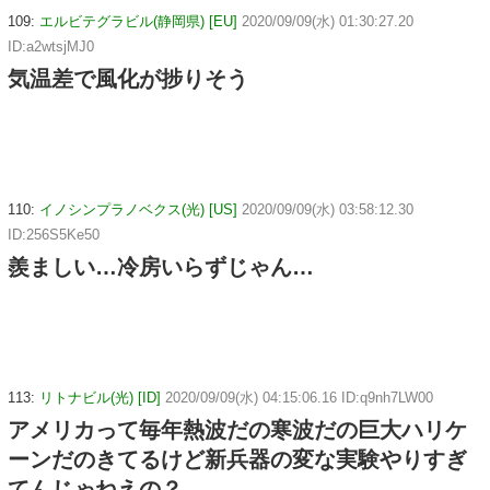
109:
エルビテグラビル(静岡県) [EU]
2020/09/09(水) 01:30:27.20
ID:a2wtsjMJ0
気温差で風化が捗りそう
110:
イノシンプラノベクス(光) [US]
2020/09/09(水) 03:58:12.30
ID:256S5Ke50
羨ましい…冷房いらずじゃん…
113:
リトナビル(光) [ID]
2020/09/09(水) 04:15:06.16 ID:q9nh7LW00
アメリカって毎年熱波だの寒波だの巨大ハリケ
ーンだのきてるけど新兵器の変な実験やりすぎ
てんじゃねえの？