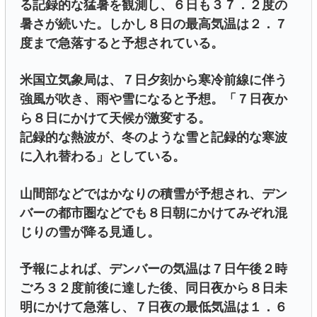
る記録的な猛暑を観測し、６日も３７．２度の
暑さが続いた。しかし８日の最高気温は２．７
度まで急落すると予想されている。
米国立気象局は、７日夕刻から寒冷前線に伴う
強風が吹き、雨や雪になると予想。「７日夜か
ら８日にかけて天候が激変する。
記録的な熱波が、冬のような雪と記録的な寒波
に入れ替わる」としている。
山間部などではかなりの積雪が予想され、デン
バーの都市圏などでも８日朝にかけてみぞれ混
じりの雪が降る見通し。
予報によれば、デンバーの気温は７日午後２時
ごろ３２度前後に達した後、同日夜から８日未
明にかけて急落し、７日夜の最低気温は１．６