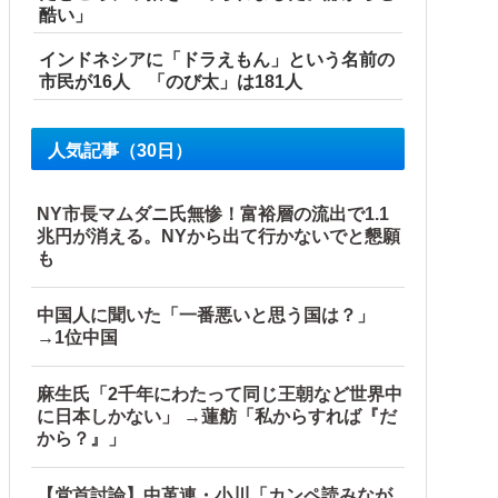
酷い」
インドネシアに「ドラえもん」という名前の
市民が16人 「のび太」は181人
人気記事（30日）
NY市長マムダニ氏無惨！富裕層の流出で1.1
兆円が消える。NYから出て行かないでと懇願
も
中国人に聞いた「一番悪いと思う国は？」
→1位中国
麻生氏「2千年にわたって同じ王朝など世界中
に日本しかない」 →蓮舫「私からすれば『だ
から？』」
【党首討論】中革連・小川「カンペ読みなが