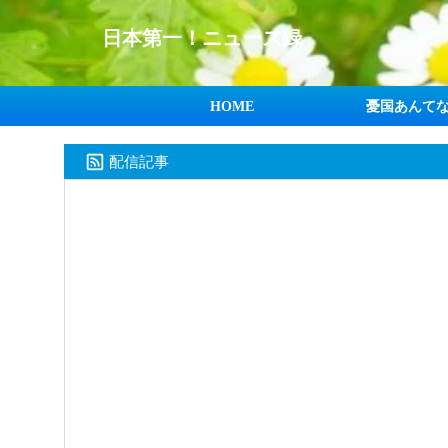
日本第一！ニュース録
HOME
憂国あんて
配信記事