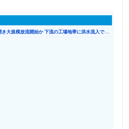
【おわった】 三峡ダム、豪雨で13基の水門を開き大規模放流開始か 下流の工場地帯に洪水流入で崩壊はじまる