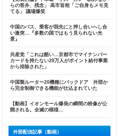
らの答弁、残念」 高市首相「ご自身もメモ見
てる」 議場爆笑
中国のバス、乗客が我先にと押し合いへし合
い激突…『多数の国ではもう見られない光
景』
共産党「これは酷い…京都市でマイナンバー
カードを持たない29万人がポイント給付事業
から排除された」
中国製ルーター20機種にバックドア 外部か
ら完全制御できる機能が仕込まれていた
【動画】イオンモール爆発の瞬間の映像が公
開される。全滅の模様…
外部配信記事（動画）