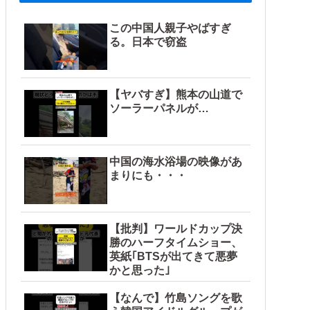
この中国人親子やばすぎ
る。日本で窃盗
【ヤバすぎ】熊本の山道で
ソーラーパネルが…
中国の海水浴場の映像があ
まりにも・・・
【批判】ワールドカップ決
勝のハーフタイムショー、
英紙｢BTSが出てきて悪夢
かと思った｣
【なんで】竹島ソングを歌