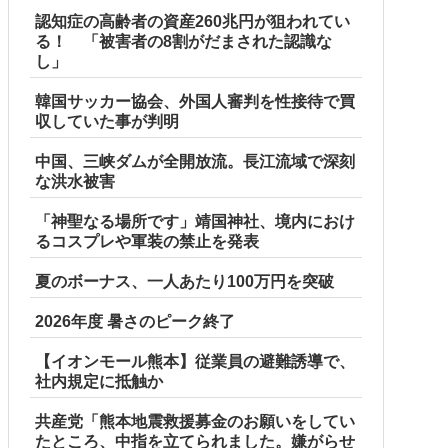
認知症の高齢者の資産260兆円が狙われてい
る！ 「被害者の8割がだまされた認識な
し」
韓国サッカー協会、外国人審判を性接待で買
収していた事が判明
中国、三峡ダムが全開放流。長江流域で深刻
な洪水被害
「神聖なる場所です」靖国神社、境内におけ
るコスプレや軍装の禁止を発表
夏のボーナス、一人あたり100万円を突破
2026年度 暑さのピーク終了
ア各種【予約開始】
【イオンモール熊本】従業員の避難誘導で、
社内規定に抵触か
共産党「熊本地震救援募金のお願いをしてい
たところ、中指を立てられました。嫌がらせ