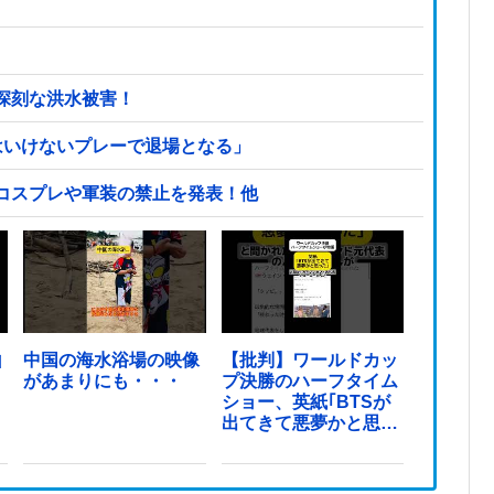
深刻な洪水被害！
はいけないプレーで退場となる」
コスプレや軍装の禁止を発表！他
山
中国の海水浴場の映像
【批判】ワールドカッ
があまりにも・・・
プ決勝のハーフタイム
ショー、英紙｢BTSが
出てきて悪夢かと思っ
た｣