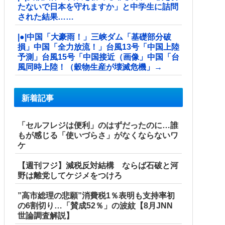
たないで日本を守れますか」と中学生に詰問
された結果……
|●|中国「大豪雨！」三峡ダム「基礎部分破
損」中国「全力放流！」台風13号「中国上陸
予測」台風15号「中国接近（画像」中国「台
風同時上陸！（穀物生産が壊滅危機」→
新着記事
「セルフレジは便利」のはずだったのに…誰
もが感じる「使いづらさ」がなくならないワ
ケ
【週刊フジ】減税反対結構 ならば石破と河
野は離党してケジメをつけろ
”高市総理の悲願”消費税1％表明も支持率初
の6割切り…「賛成52％」の波紋【8月JNN
世論調査解説】