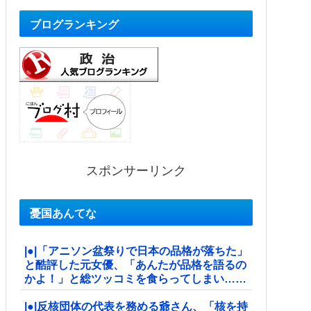
ブログランキング
スポンサーリンク
憂国あんてな
|●|「アニソン盆祭りで日本の品格が落ちた」
と酷評した元女優、「あんたが品格を語るの
かよ！」と総ツッコミを食らってしまい……
|●|反核団体の代表を務める爺さん、「核を持