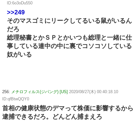
ID:6o3oDu550
>>249
そのマスゴミにリークしてるいる鼠がいるん
だろ
総理秘書とかＳＰとかいつも総理と一緒に仕
事している連中の中に裏でコソコソしている
奴がいる
256:
メチロフィルス(ジパング) [US]
2020/08/27(木) 00:40:18.10
ID:qfBtwQQY0
首相の健康状態のデマって株価に影響するから
逮捕できるだろ。どんどん捕まえろ