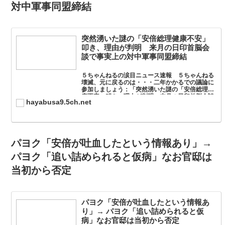
対中軍事同盟締結
突然湧いた謎の「安倍総理健康不安」
叩き、理由が判明 来月の日印首脳会
談で事実上の対中軍事同盟締結
５ちゃんねるの涙目ニュース速報 ５ちゃんねる
壊滅、元に戻るのは・・・二年かかるでの議論に
参加しましょう：「突然湧いた謎の「安倍総理健
康不安」叩き、理由が判明 来月の日印首脳会談
hayabusa9.5ch.net
で事実上の対中軍事同盟締結」。
パヨク「安倍が吐血したという情報あり」→
パヨク「追い詰められると仮病」なお官邸は
当初から否定
パヨク「安倍が吐血したという情報あ
り」→ パヨク「追い詰められると仮
病」なお官邸は当初から否定