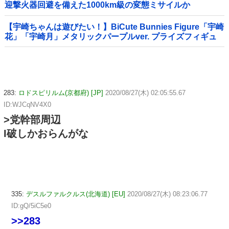
迎撃火器回避を備えた1000km級の変態ミサイルか
【宇崎ちゃんは遊びたい！】BiCute Bunnies Figure「宇崎
花」「宇崎月」メタリックパープルver. プライズフィギュ
ア【ラウンドワン限定で展開決定】
283:
ロドスピリルム(京都府) [JP]
2020/08/27(木) 02:05:55.67
ID:WJCqNV4X0
>党幹部周辺
I破しかおらんがな
335:
デスルファルクルス(北海道) [EU]
2020/08/27(木) 08:23:06.77
ID:gQ/5iC5e0
>>283