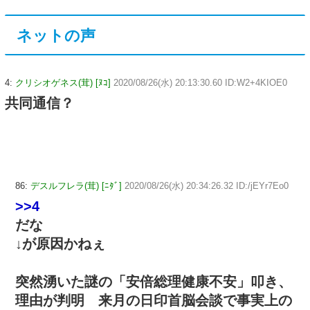
ネットの声
4:
クリシオゲネス(茸) [ﾇｺ]
2020/08/26(水) 20:13:30.60 ID:W2+4KIOE0
共同通信？
86:
デスルフレラ(茸) [ﾆﾀﾞ]
2020/08/26(水) 20:34:26.32 ID:/jEYr7Eo0
>>4
だな
↓が原因かねぇ
突然湧いた謎の「安倍総理健康不安」叩き、
理由が判明 来月の日印首脳会談で事実上の