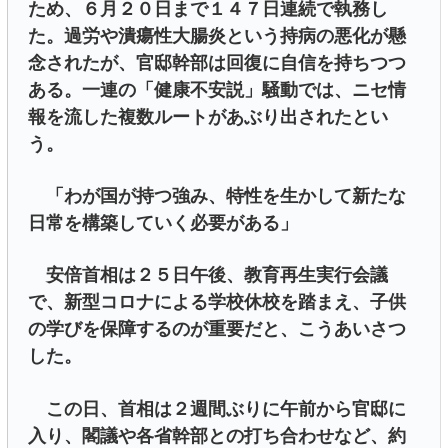
ため、６月２０日まで１４７日連続で執務し
た。過労や潰瘍性大腸炎という持病の悪化が懸
念されたが、官邸幹部は回復に自信を持ちつつ
ある。一連の「健康不安説」騒動では、ニセ情
報を流した複数ルートがあぶり出されたとい
う。
「わが国が持つ強み、特性を生かして新たな
日常を構築していく必要がある」
安倍首相は２５日午後、教育再生実行会議
で、新型コロナによる学校休校を踏まえ、子供
の学びを保障するのが重要だと、こうあいさつ
した。
この日、首相は２週間ぶりに午前から官邸に
入り、閣議や各省幹部との打ち合わせなど、約