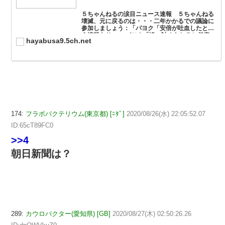
５ちゃんねるの涙目ニュース速報 ５ちゃんねる
壊滅、元に戻るのは・・・二年かかるでの議論に
参加しましょう：「パヨク「安倍が吐血したとい
う情報あり」→ パヨク「追い詰められると仮病」
hayabusa9.5ch.net
なお官邸は当初から否定」。
174:
フラボバクテリウム(東京都) [ﾆﾀﾞ]
2020/08/26(水) 22:05:52.07
ID:65cT89FC0
>>4
朝日新聞は？
289:
カウロバクター(愛知県) [GB]
2020/08/27(木) 02:50:26.26