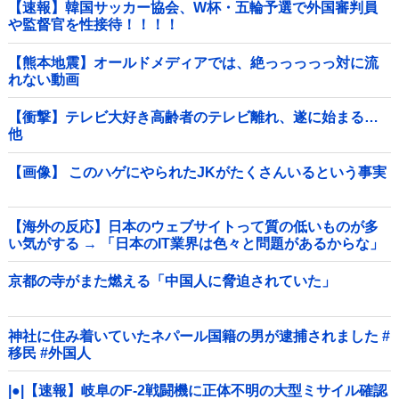
【速報】韓国サッカー協会、W杯・五輪予選で外国審判員
や監督官を性接待！！！！
【熊本地震】オールドメディアでは、絶っっっっっ対に流
れない動画
【衝撃】テレビ大好き高齢者のテレビ離れ、遂に始まる…
他
【画像】 このハゲにやられたJKがたくさんいるという事実
【海外の反応】日本のウェブサイトって質の低いものが多
い気がする → 「日本のIT業界は色々と問題があるからな」
「ゲームのUIは優れてるのに不思議」
京都の寺がまた燃える「中国人に脅迫されていた」
神社に住み着いていたネパール国籍の男が逮捕されました #
移民 #外国人
|●|【速報】岐阜のF-2戦闘機に正体不明の大型ミサイル確認