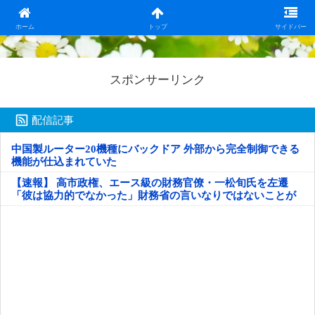
日本第一！ニュース録
ホーム
トップ
サイドバー
スポンサーリンク
配信記事
中国製ルーター20機種にバックドア 外部から完全制御できる
機能が仕込まれていた
【速報】 高市政権、エース級の財務官僚・一松旬氏を左遷
「彼は協力的でなかった」財務省の言いなりではないことが
判明