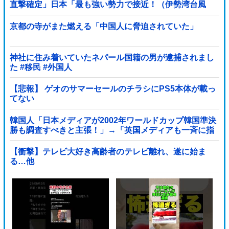
直撃確定」日本「最も強い勢力で接近！（伊勢湾台風
級」台風13号と15号「中国本土でぶつかり合...
京都の寺がまた燃える「中国人に脅迫されていた」
神社に住み着いていたネパール国籍の男が逮捕されまし
た #移民 #外国人
【悲報】 ゲオのサマーセールのチラシにPS5本体が載っ
てない
韓国人「日本メディアが2002年ワールドカップ韓国準決
勝も調査すべきと主張！」→「英国メディアも一斉に指
摘‥」
【衝撃】テレビ大好き高齢者のテレビ離れ、遂に始ま
る…他