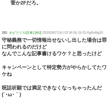
菅か2Fだろ。
285:
オピツツス(日本) [AU]
2020/08/27(木) 02:06:56.24 ID:i5gRnMp20
守秘義務で一切情報出せないし出した場合は罪
に問われるのだけど
なんでこんな記事書けるワケ？と思ったけど
キャンペーンとして特定勢力がやらかしてたワ
ケね
呪詛祈願では満足できなくなっちゃったんだ
(´･ω･｀)