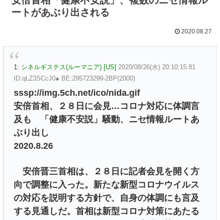
ートがあぶり出される
2020.08.27
1:
シネルギステス(ルーマニア) [US]
2020/08/26(水) 20:10:15.81
ID:qLZ3SCcJ0● BE:295723299-2BP(2000)
sssp://img.5ch.net/ico/nida.gif
安倍首相、２８日に会見…コロナ対応に体調言
及も 「健康不安説」騒動、ニセ情報ルートあ
ぶり出し
2020.8.26
安倍晋三首相は、２８日に記者会見を開く方
向で調整に入った。新たな新型コロナウイルス
の対応を説明する方針で、自身の体調にも言及
する見通しだ。首相は新型コロナ対策にあたる