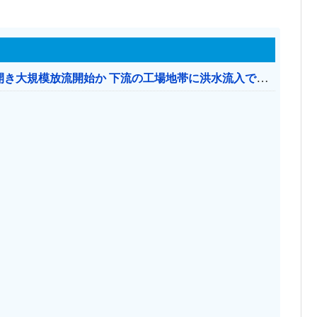
【おわった】 三峡ダム、豪雨で13基の水門を開き大規模放流開始か 下流の工場地帯に洪水流入で崩壊はじまる