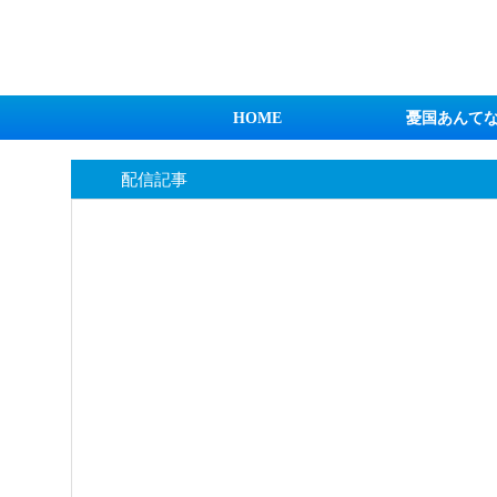
日本第一！ニュース録
HOME
憂国あんて
配信記事