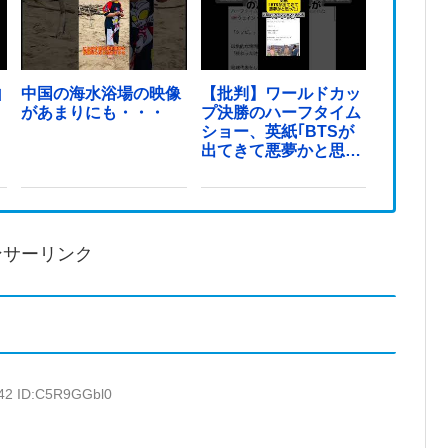
山
中国の海水浴場の映像
【批判】ワールドカッ
があまりにも・・・
プ決勝のハーフタイム
ショー、英紙｢BTSが
出てきて悪夢かと思っ
た｣
ンサーリンク
.42 ID:C5R9GGbl0