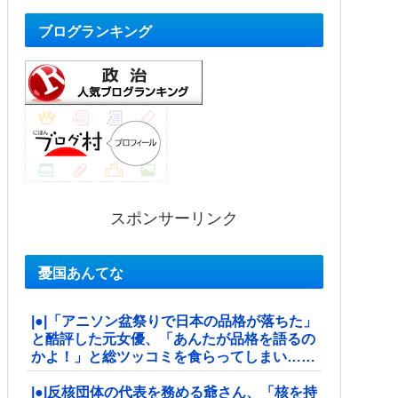
ブログランキング
スポンサーリンク
憂国あんてな
|●|「アニソン盆祭りで日本の品格が落ちた」
と酷評した元女優、「あんたが品格を語るの
かよ！」と総ツッコミを食らってしまい……
|●|反核団体の代表を務める爺さん、「核を持