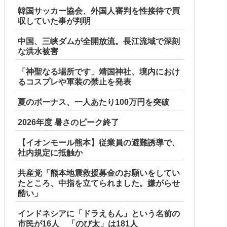
韓国サッカー協会、外国人審判を性接待で買
収していた事が判明
中国、三峡ダムが全開放流。長江流域で深刻
な洪水被害
「神聖なる場所です」靖国神社、境内におけ
るコスプレや軍装の禁止を発表
夏のボーナス、一人あたり100万円を突破
2026年度 暑さのピーク終了
【イオンモール熊本】従業員の避難誘導で、
社内規定に抵触か
共産党「熊本地震救援募金のお願いをしてい
たところ、中指を立てられました。嫌がらせ
酷い」
インドネシアに「ドラえもん」という名前の
市民が16人 「のび太」は181人