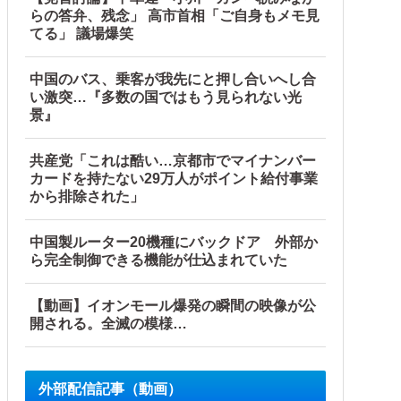
らの答弁、残念」 高市首相「ご自身もメモ見
てる」 議場爆笑
中国のバス、乗客が我先にと押し合いへし合
い激突…『多数の国ではもう見られない光
景』
共産党「これは酷い…京都市でマイナンバー
カードを持たない29万人がポイント給付事業
から排除された」
中国製ルーター20機種にバックドア 外部か
ら完全制御できる機能が仕込まれていた
【動画】イオンモール爆発の瞬間の映像が公
開される。全滅の模様…
外部配信記事（動画）