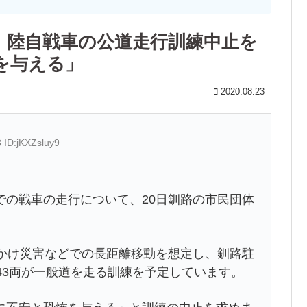
、陸自戦車の公道走行訓練中止を
を与える」
2020.08.23
 ID:jKXZsluy9
の戦車の走行について、20日釧路の市民団体
かけ災害などでの長距離移動を想定し、釧路駐
43両が一般道を走る訓練を予定しています。