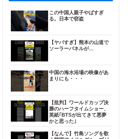
この中国人親子やばすぎ
る。日本で窃盗
【ヤバすぎ】熊本の山道で
ソーラーパネルが…
中国の海水浴場の映像があ
まりにも・・・
【批判】ワールドカップ決
勝のハーフタイムショー、
英紙｢BTSが出てきて悪夢
かと思った｣
【なんで】竹島ソングを歌