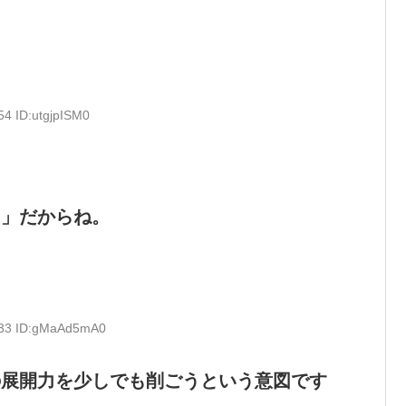
54 ID:utgjpISM0
民」だからね。
.33 ID:gMaAd5mA0
の展開力を少しでも削ごうという意図です