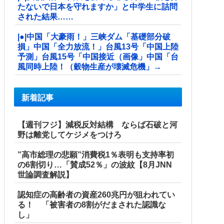
たないで日本を守れますか」と中学生に詰問
された結果……
|●|中国「大豪雨！」三峡ダム「基礎部分破
損」中国「全力放流！」台風13号「中国上陸
予測」台風15号「中国接近（画像」中国「台
風同時上陸！（穀物生産が壊滅危機」→
新着記事
【週刊フジ】減税反対結構 ならば石破と河
野は離党してケジメをつけろ
”高市総理の悲願”消費税1％表明も支持率初
の6割切り…「賛成52％」の波紋【8月JNN
世論調査解説】
認知症の高齢者の資産260兆円が狙われてい
る！ 「被害者の8割がだまされた認識な
し」