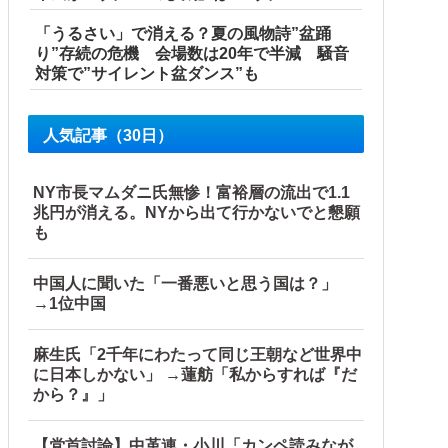
「うるさい」で消える？夏の風物詩”盆踊
り”存続の危機 会場数は20年で半減 騒音
対策で”サイレント盆ダンス”も
人気記事（30日）
NY市長マムダニ氏無惨！富裕層の流出で1.1
兆円が消える。NYから出て行かないでと懇願
も
中国人に聞いた「一番悪いと思う国は？」
→1位中国
ったため...」とは何だったのか
・？【海外の反応】
麻生氏「2千年にわたって同じ王朝など世界中
に日本しかない」 →蓮舫「私からすれば『だ
る！！！！！！！！他
から？』」
【党首討論】中革連・小川「カンペ読みなが