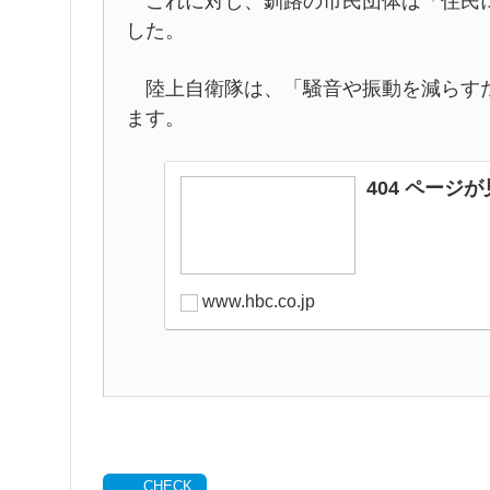
これに対し、釧路の市民団体は「住民に
した。
陸上自衛隊は、「騒音や振動を減らすた
ます。
404 ページ
www.hbc.co.jp