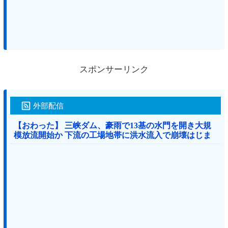
スポンサーリンク
外部配信
【おわった】 三峡ダム、豪雨で13基の水門を開き大規
模放流開始か 下流の工場地帯に洪水流入で崩壊はじま
る