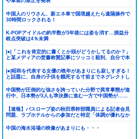
や軍装の禁止を発表
中国人のリウさん、新エネ車で国境越えたら遠隔操作で
30時間ロックされる！
K-POPアイドルの約半数が3年後には姿を消す…損益分
岐点突破は4％未満
|●|「これを肯定的に書くとか頭がどうかしてるのか？」
と某メディアの焚書称賛記事にツッコミ殺到、自分で本
屋を作るとかそういう話かと思ったら……
|●|昭和を代表する女優の晩年があまりにも寂しすぎる！
と話題に、自身の子供を餓死する寸前までネグレクトし
た挙句……
中国勢が圧倒的な強さを誇っていた分野で異常事態が進
行中、日本勢が3人も準決勝に進む一方で中国勢が……
【速報】バスローブ姿の秋田県幹部職員による記者会見
問題、ラブホテルからの参加だと特定「体調が優れなか
ったため...」とは何だったのか
中国の海水浴場の映像があまりにも・・・