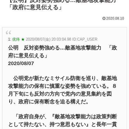
「政府に意見伝える」
2020.08.10
1:
疣痔 ★
2020/08/07(金) 20:03:04.98 ID:CAP_USER
公明 反対姿勢強める…敵基地攻撃能力 「政
府に意見伝える」
2020/08/07
公明党が新たなミサイル防衛を巡り、敵基地
攻撃能力の保有に慎重な姿勢を強めている。８
月下旬にも反対の方向で党内の意見集約を図
り、政府に保有断念を迫る構えだ。
「政府自身が、『敵基地攻撃能力は政策判断
として持たない、持つ意思もない』と長年一貫