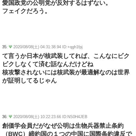
愛国政党の公明党が反対するはずない。
フェイクだろう。
35:
Ψ
2020/08/08(土) 04:31:38.94 ID:+qgh1fpj
て言うか日本が核武装してれば、こんなにビク
ビクしなくて済む話なんだけどね
核攻撃されないには核武装が最適解なのは世界
が証明してるじゃん
36:
Ψ
2020/08/08(土) 10:22:23.66 ID:NS0H4JEB
創価学会員だがなぜ公明は生物兵器禁止条約
（BWC）締約国の１つの中国に国際条約違反で