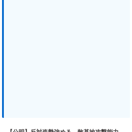
【公明】反対姿勢強める…敵基地攻撃能力