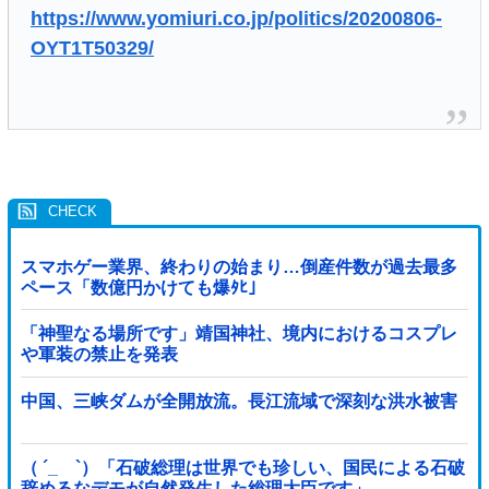
https://www.yomiuri.co.jp/politics/20200806-
OYT1T50329/
スマホゲー業界、終わりの始まり…倒産件数が過去最多
ペース「数億円かけても爆ﾀﾋ」
「神聖なる場所です」靖国神社、境内におけるコスプレ
や軍装の禁止を発表
中国、三峡ダムが全開放流。長江流域で深刻な洪水被害
（ ´_ゝ`）「石破総理は世界でも珍しい、国民による石破
辞めるなデモが自然発生した総理大臣です」