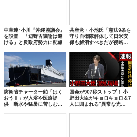
中革連･小川『沖縄協議会』
共産党・小池氏「憲法9条を
を設置 「辺野古議論は避
守り自衛隊解体して日米安
ける」と反政府勢力に配慮
保も解消すべきだが侵略さ
れたら戦ってもらう」
防衛省チャーター舶「はく
国会が907秒ストップ！ 小
おうⅡ」が入浴や医療提
野田大臣がキョロキョロ＆7
供 断水や猛暑に苦しむ熊
人に囲まれる“異常な光
本の被災者支援
景”…GSC構想めぐり大荒れ