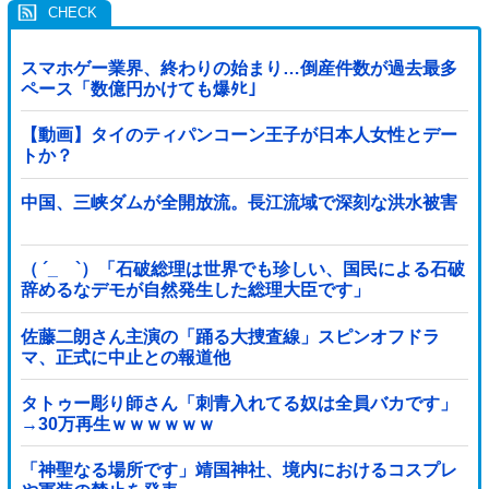
スマホゲー業界、終わりの始まり…倒産件数が過去最多
ペース「数億円かけても爆ﾀﾋ」
【動画】タイのティパンコーン王子が日本人女性とデー
トか？
中国、三峡ダムが全開放流。長江流域で深刻な洪水被害
（ ´_ゝ`）「石破総理は世界でも珍しい、国民による石破
辞めるなデモが自然発生した総理大臣です」
佐藤二朗さん主演の「踊る大捜査線」スピンオフドラ
マ、正式に中止との報道他
タトゥー彫り師さん「刺青入れてる奴は全員バカです」
→30万再生ｗｗｗｗｗｗ
「神聖なる場所です」靖国神社、境内におけるコスプレ