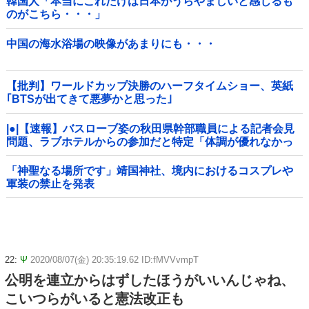
韓国人「本当にこれだけは日本がうらやましいと感じるも
のがこちら・・・」
中国の海水浴場の映像があまりにも・・・
【批判】ワールドカップ決勝のハーフタイムショー、英紙
｢BTSが出てきて悪夢かと思った｣
|●|【速報】バスローブ姿の秋田県幹部職員による記者会見
問題、ラブホテルからの参加だと特定「体調が優れなかっ
たため...」とは何だったのか
「神聖なる場所です」靖国神社、境内におけるコスプレや
軍装の禁止を発表
22:
Ψ
2020/08/07(金) 20:35:19.62 ID:fMVVvmpT
公明を連立からはずしたほうがいいんじゃね、
こいつらがいると憲法改正も