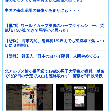
中国の海水浴場の映像があまりにも・・・
【批判】ワールドカップ決勝のハーフタイムショー、英
紙｢BTSが出てきて悪夢かと思った｣
【悲報】 高市内閣、消費税1％表明でも支持率下落 →つ
いに６割割れ
【朗報】 韓国人「日本の白バイ隊員、人間やめてる」
北アルプス槍ヶ岳周辺で19歳の男子大学生が遭難 単独
で1泊2日の予定で入山も連絡取れず 警察が9日以降捜
索予定他