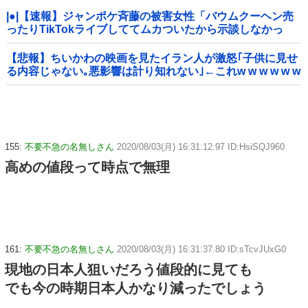
|●|【速報】ジャンポケ斉藤の被害女性「バウムクーヘン売
ったりTikTokライブしててムカついたから示談しなかっ
た」
【悲報】ちいかわの映画を見たイラン人が激怒｢子供に見せ
る内容じゃない｡悪影響は計り知れない｣←これw w w w w w
w w w
155:
不要不急の名無しさん
2020/08/03(月) 16:31:12.97 ID:HsiSQJ960
高めの値段って時点で無理
161:
不要不急の名無しさん
2020/08/03(月) 16:31:37.80 ID:sTcvJUxG0
現地の日本人狙いだろう値段的に見ても
でも今の時期日本人かなり減ったでしょう