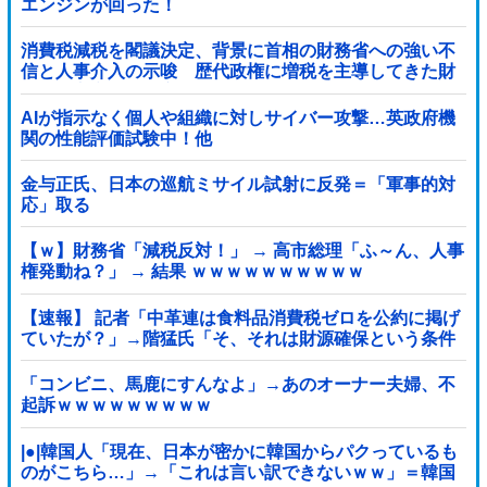
エンジンが回った！
消費税減税を閣議決定、背景に首相の財務省への強い不
信と人事介入の示唆 歴代政権に増税を主導してきた財
務省、高市内閣に完全敗北
AIが指示なく個人や組織に対しサイバー攻撃…英政府機
関の性能評価試験中！他
金与正氏、日本の巡航ミサイル試射に反発＝「軍事的対
応」取る
【ｗ】財務省「減税反対！」 → 高市総理「ふ～ん、人事
権発動ね？」 → 結果 ｗｗｗｗｗｗｗｗｗｗ
【速報】 記者「中革連は食料品消費税ゼロを公約に掲げ
ていたが？」→階猛氏「そ、それは財源確保という条件
付き」
「コンビニ、馬鹿にすんなよ」→あのオーナー夫婦、不
起訴ｗｗｗｗｗｗｗｗｗ
|●|韓国人「現在、日本が密かに韓国からパクっているも
のがこちら…」→「これは言い訳できないｗｗ」＝韓国