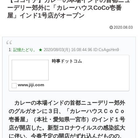
ーデリー郊外に「カレーハウスCoCo壱番
屋」インド1号店がオープン
2020.08.03
1:
記憶たどり。 ★
2020/08/03(月) 16:08:44.96 ID:CsAgsHrn9
時事ドットコム
www.jiji.com
カレーの本場インドの首都ニューデリー郊外
のグルガオンに３日、「カレーハウスＣｏＣｏ
壱番屋」（本社・愛知県一宮市）のインド１号
店が開店した。新型コロナウイルスの感染拡大
に伴い、今春予定の開店がずれ込んだものの、