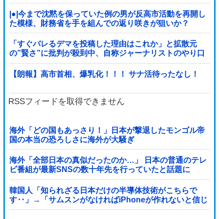
の反応
|●|今まで沈黙を保っていた例の男が反高市活動を再開し
た模様、財務省を手を組んでの返り咲きが狙いか？
「すぐバレるデマを投稿した理由はこれか」と拡散元
の”賢さ”に批判が殺到中、自称ジャーナリストのやり口
というのが……
【朗報】高市首相、爆乳化！！！ サナ活待ったなし！
RSSフィードを取得できません
海外「どの国もあっさり！」日本が撃退したモンゴル帝
国の本当の恐ろしさに海外が大騒ぎ
海外「全部日本の真似だったのか…」 日本の普通のテレ
ビ番組が最新SNSの数十年先を行っていたと話題に
韓国人「知られざる日本だけの半導体技術がこちらで
す‥」→「サムスンがなければiPhoneが作れないと信じ
ていたのに‥」