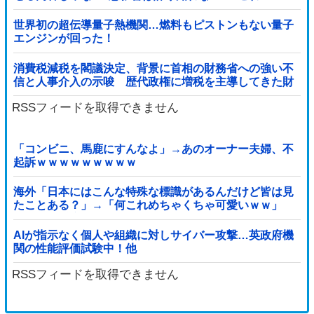
w w w w w w
世界初の超伝導量子熱機関…燃料もピストンもない量子
エンジンが回った！
消費税減税を閣議決定、背景に首相の財務省への強い不
信と人事介入の示唆 歴代政権に増税を主導してきた財
務省、高市内閣に完全敗北
RSSフィードを取得できません
「コンビニ、馬鹿にすんなよ」→あのオーナー夫婦、不
起訴ｗｗｗｗｗｗｗｗｗ
海外「日本にはこんな特殊な標識があるんだけど皆は見
たことある？」→「何これめちゃくちゃ可愛いｗｗ」
【海外の反応】
AIが指示なく個人や組織に対しサイバー攻撃…英政府機
関の性能評価試験中！他
RSSフィードを取得できません