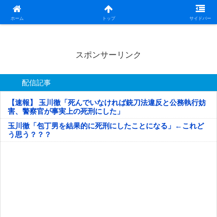
日本第一！ニュース録
ホーム
トップ
サイドバー
スポンサーリンク
配信記事
【速報】 玉川徹「死んでいなければ銃刀法違反と公務執行妨
害、警察官が事実上の死刑にした」
玉川徹「包丁男を結果的に死刑にしたことになる」←これど
う思う？？？