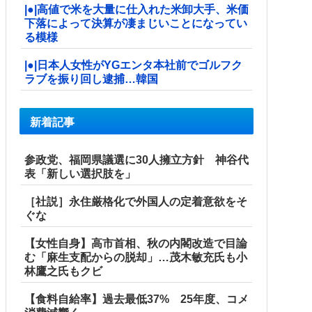
|●|高値で米を大量に仕入れた米卸大手、米価
下落によって決算が凄まじいことになってい
る模様
|●|日本人女性がYGエンタ本社前でゴルフク
ラブを振り回し逮捕…韓国
新着記事
参政党、福岡県議選に30人擁立方針 神谷代
表「新しい選択肢を」
［社説］永住厳格化で外国人の定着意欲をそ
ぐな
【女性自身】高市首相、秋の内閣改造で目論
む「麻生支配からの脱却」…茂木敏充氏も小
林鷹之氏もクビ
【食料自給率】過去最低37% 25年度、コメ