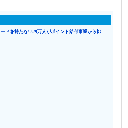
共産党「これは酷い…京都市でマイナンバーカードを持たない29万人がポイント給付事業から排除された」