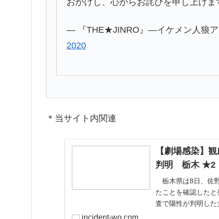
おかけし、心からお詫びを申し上げま
— 『THE★JINRO』―イケメン人狼アイド
2020
＊当サイト内関連
【劇場感染】観
判明 栃木 ★2
栃木県は8日、佐野
たことを確認したと発表
査で陽性が判明した
日に38度台の発熱
incident-wo.com