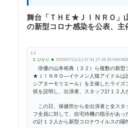
舞台「ＴＨＥ★ＪＩＮＲＯ」
の新型コロナ感染を公表、主
1:
ひかり ★
2020/07/11(土) 07:41:27.45 ID:VrbC/6D
俳優の山本裕典（３２）ら複数の新型コ
★ＪＩＮＲＯ―イケメン人狼アイドルは
シアターモリエール）を主催したライズ
状を説明し、出演者、スタッフ計１２人
この日、保健所から全出演者と全スタッ
フ全員に対して、自宅待機の指示があっ
の計１２人から新型コロナウイルスの陽