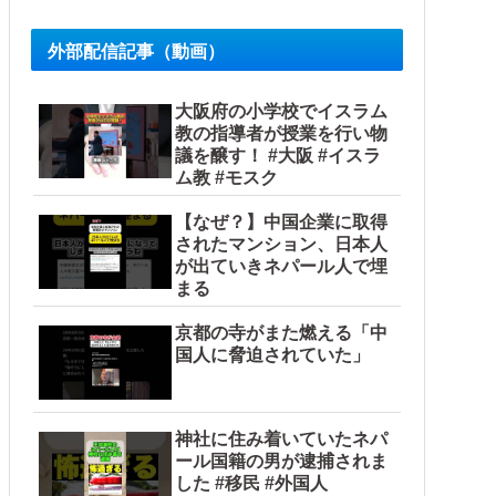
外部配信記事（動画）
大阪府の小学校でイスラム
教の指導者が授業を行い物
議を醸す！ #大阪 #イスラ
ム教 #モスク
【なぜ？】中国企業に取得
されたマンション、日本人
が出ていきネパール人で埋
まる
京都の寺がまた燃える「中
国人に脅迫されていた」
神社に住み着いていたネパ
ール国籍の男が逮捕されま
した #移民 #外国人