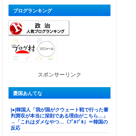
ブログランキング
スポンサーリンク
憂国あんてな
|●|韓国人「我が国がクウェート戦で行った審
判買収が本当に深刻である理由がこちら…」
→「これはダメなやつ…（ﾌﾞﾙﾌﾞﾙ」＝韓国の
反応