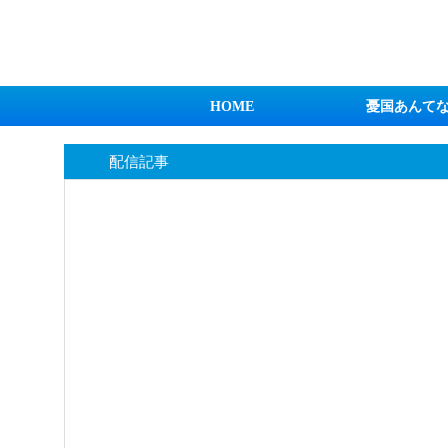
日本第一！ニュース録
HOME
憂国あんて
配信記事