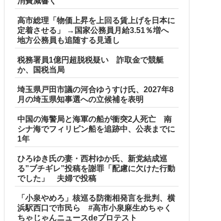
消費減響く
高市総理「物価上昇を上回る賃上げを日本に
定着させる」 →国家公務員月給3.51％増へ
地方公務員も追随する見通し
税務署員1億円超脱税疑い 詐取金で競艇
か、国税当局
埼玉県戸田市議の河合ゆうすけ氏、2027年8
月の埼玉県知事選への立候補を表明
中国の海警局と海軍の船が衝突2人死亡 南
シナ海でフィリピン船を追跡中、公表までに
1年
ひろゆき氏の妻・西村ゆか氏、新党結成巡
る”ブチギレ”投稿を謝罪「配慮に欠けた行動
でした」 夫婦で投稿
「小泉やめろ」核巡る防衛相発言を批判、横
浜駅西口で市民ら #高市小泉麻生めちゃく
ちゃじゃんニュースdeプロテスト