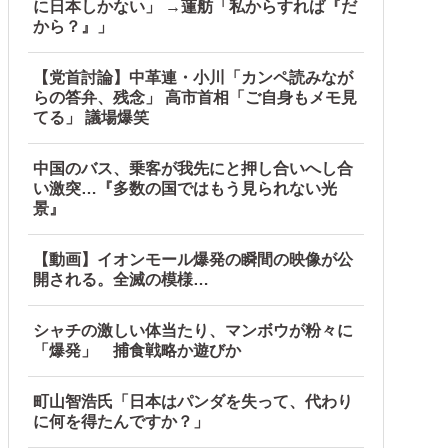
に日本しかない」 →蓮舫「私からすれば『だ
から？』」
【党首討論】中革連・小川「カンペ読みなが
らの答弁、残念」 高市首相「ご自身もメモ見
てる」 議場爆笑
中国のバス、乗客が我先にと押し合いへし合
い激突…『多数の国ではもう見られない光
景』
【動画】イオンモール爆発の瞬間の映像が公
開される。全滅の模様…
シャチの激しい体当たり、マンボウが粉々に
「爆発」 捕食戦略か遊びか
町山智浩氏「日本はパンダを失って、代わり
に何を得たんですか？」