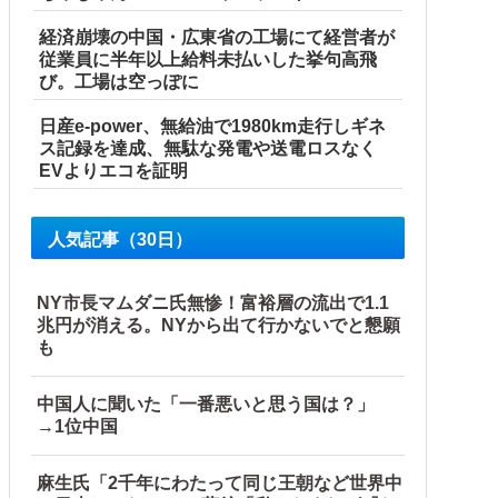
経済崩壊の中国・広東省の工場にて経営者が
従業員に半年以上給料未払いした挙句高飛
び。工場は空っぽに
日産e-power、無給油で1980km走行しギネ
ス記録を達成、無駄な発電や送電ロスなく
EVよりエコを証明
人気記事（30日）
NY市長マムダニ氏無惨！富裕層の流出で1.1
兆円が消える。NYから出て行かないでと懇願
も
中国人に聞いた「一番悪いと思う国は？」
→1位中国
麻生氏「2千年にわたって同じ王朝など世界中