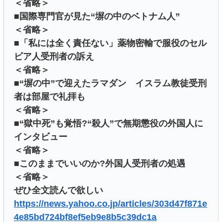
＜省略＞
■国際専門官が見た“塀の中のベトナム人”
＜省略＞
■「私には全く責任ない」薬物密輸で服役のセル
ビア人受刑者の訴え
＜省略＞
■“塀の中”で迎えたラマダン イスラム教徒受刑
者は部屋で礼拝も
＜省略＞
■“獄中死”も覚悟?“殺人”で無期懲役の外国人に
インタビュー
＜省略＞
■このままでいいのか?外国人受刑者の処遇
＜省略＞
ぜひ全文読んで欲しい
https://news.yahoo.co.jp/articles/303d47f871e
4e85bd724bf8ef5eb9e8b5c39dc1a