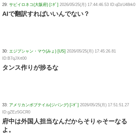
29:
サビイロネコ(大阪府) [ﾆﾀﾞ]
2026/05/25(月) 17:44:46.53 ID:qDzU48rk0
AIで翻訳すればいいんでない？
30:
エジプシャン・マウ(みょ) [US]
2026/05/25(月) 17:45:26.81
ID:B7qJXrt00
タンス作りが捗るな
33:
アメリカンボブテイル(ジパング) [ﾆﾀﾞ]
2026/05/25(月) 17:51:51.27
ID:gZEz5GCR0
府中は外国人担当なんだからそりゃそーなる
よ。