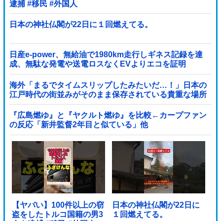
逮捕 #移民 #外国人
日本の神社仏閣が22日に１回燃えてる。
日産e-power、無給油で1980km走行しギネス記録を達
成、無駄な発電や送電ロスなくEVよりエコを証明
海外「まるでタイムスリップしたみたいだ…！」日本の
江戸時代の街並みがそのまま保存されている貴重な場所
とは・・・？【海外の反応】
『広島燃ゆ』と『ヤクルト燃ゆ』を比較←カープファン
の反応「新井監督2年目と似ている」他
【ヤバい】100件以上の窃
日本の神社仏閣が22日に
盗をしたトルコ国籍の男3
１回燃えてる。