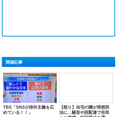
関連記事
TBS「SNSが排外主義を広
【怒り】自宅の隣が突然民
めている！！」
泊に…騒音や誤配達で住民