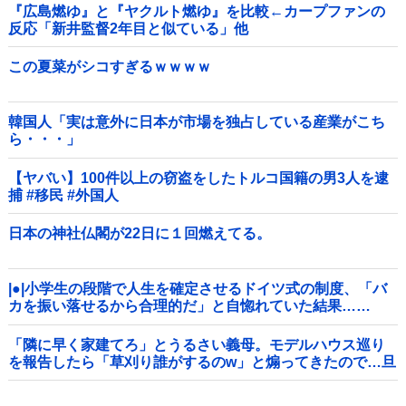
『広島燃ゆ』と『ヤクルト燃ゆ』を比較←カープファンの
反応「新井監督2年目と似ている」他
この夏菜がシコすぎるｗｗｗｗ
韓国人「実は意外に日本が市場を独占している産業がこち
ら・・・」
【ヤバい】100件以上の窃盗をしたトルコ国籍の男3人を逮
捕 #移民 #外国人
日本の神社仏閣が22日に１回燃えてる。
|●|小学生の段階で人生を確定させるドイツ式の制度、「バ
カを振い落せるから合理的だ」と自惚れていた結果……
「隣に早く家建てろ」とうるさい義母。モデルハウス巡り
を報告したら「草刈り誰がするのw」と煽ってきたので…旦
那が放った「一言」に義母オロオロｗｗ←嫌味を逆手にと
った神対応すぎる