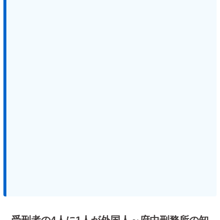
受刑者の4人に1人が外国人～府中刑務所の知