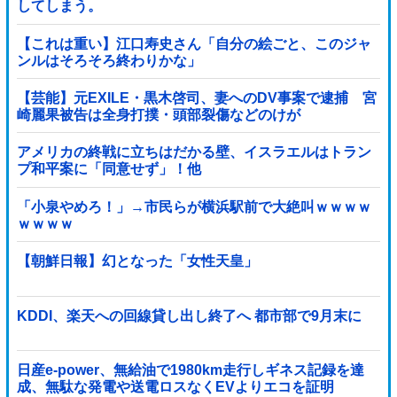
してしまう。
【これは重い】江口寿史さん「自分の絵ごと、このジャ
ンルはそろそろ終わりかな」
【芸能】元EXILE・黒木啓司、妻へのDV事案で逮捕 宮
崎麗果被告は全身打撲・頭部裂傷などのけが
アメリカの終戦に立ちはだかる壁、イスラエルはトラン
プ和平案に「同意せず」！他
「小泉やめろ！」→市民らが横浜駅前で大絶叫ｗｗｗｗ
ｗｗｗｗ
【朝鮮日報】幻となった「女性天皇」
KDDI、楽天への回線貸し出し終了へ 都市部で9月末に
日産e-power、無給油で1980km走行しギネス記録を達
成、無駄な発電や送電ロスなくEVよりエコを証明