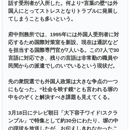
話す受刑者が入所した。何より“言葉の壁”は外
国人にとってストレスとなりトラブルに発展し
てしまうことも多いという。
府中刑務所では、1995年には外国人受刑者に対
応するため国際対策室を新設、現在は通訳など
を担当する国際専門官が7人いる。この7人で30
言語に対応でき、残りの言語は非常勤の職員や
民間からの派遣でしのいでいるという現状だ。
先の衆院選でも外国人政策は大きな争点の一つ
にもなった。“社会を映す鏡”とも言われる塀の
中をのぞくと解決すべき課題も見えてくる。
3月18日にテレビ朝日「大下容子ワイド!スクラ
ンブル」で特集として約30分にわたり、塀の中
の現状を放送したが、お伝えしきれなかったこ