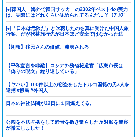
|●|韓国人「海外で韓国サッカーの2002年ベスト4の実力
は、実際にはどれくらい認められてるんだ…？（ﾌﾞﾙﾌﾞ
ﾙ」＝韓国の反応
|●|「日本は危険だ」と吹聴したのを真に受けた中国人旅
行客、だが代替旅行先が日本ほど安全ではなかった結
果……
【朗報】移民さんの価値、発表される
【平和宣言を非難】ロシア外務省報道官「広島市長は
『偽りの呪文』繰り返している」
【ヤバい】100件以上の窃盗をしたトルコ国籍の男3人を
逮捕 #移民 #外国人
日本の神社仏閣が22日に１回燃えてる。
公園を不法占拠をして騒音を撒き散らした反対派を警察
が撤去しました！