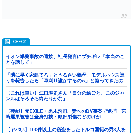
イオン爆発事故の遺族、社長発言にブチギレ「本当のこ
とを話して」
「隣に早く家建てろ」とうるさい義母。モデルハウス巡
りを報告したら「草刈り誰がするのw」と煽ってきたの
で…旦那が放った「一言」に義母オロオロｗｗ←嫌味を
逆手にとった神対応すぎる
【これは重い】江口寿史さん「自分の絵ごと、このジャ
ンルはそろそろ終わりかな」
【芸能】元EXILE・黒木啓司、妻へのDV事案で逮捕 宮
崎麗果被告は全身打撲・頭部裂傷などのけが
【ヤバい】100件以上の窃盗をしたトルコ国籍の男3人を