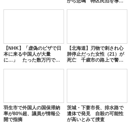
から悲鳴 特区民泊を導入
した東京・大田区で苦情が5
倍に
【NHK】「虚偽のビザで日
【北海道】刃物で刺され心
本に来る中国人が大量
肺停止だった女性（21）が
に…」 たった数万円でビ
死亡 千歳市の路上で警察
ザ取得をサポートする業者
官含む男女3人が死傷 イン
がメインで出演→逮捕
ドネシア国籍の男を現行犯
逮捕
羽生市で外国人の国保滞納
茨城・下妻市長、排水路で
率が80%超、議員が情報公
遺体で発見 自殺の可能性
開で指摘
が高いとみて捜査