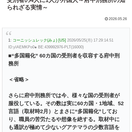
られざる実情～
2026.05.26
1:
コーニッシュレック(みょ) [US]
2026/05/25(月) 17:29:14.51
ID:yIAEMKPo0● BE:439992976-PLT(16000)
■“多国籍化” 60カ国の受刑者を収容する府中刑
務所
＜省略＞
さらに府中刑務所では今、様々な国の受刑者が
服役している。その数は実に60カ国・1地域、52
言語（取材時2月）とまさに“多国籍化”してお
り、職員の苦労たるや想像を絶する。取材中に
も通訳が極めて少ないグアテマラの少数言語を