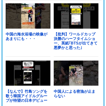
ており……他
中国の海水浴場の映像が
【批判】ワールドカップ
あまりにも・・・
決勝のハーフタイムショ
ー、英紙｢BTSが出てきて
悪夢かと思った｣
【なんで】竹島ソングを
中国人による密漁が止ま
歌う韓国アイドルグルー
らない
プが待望の日本デビュー