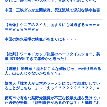
『〇〇』を持ち出した結果←修理屋のオッサンの技術力
とノリが神すぎる
中国、三峡ダムが全開放流。長江流域で深刻な洪水被害
【画像】ケニアのスイカ、あまりにも薄過ぎるｗｗｗｗ
ｗｗｗｗｗｗｗｗｗ
中国の海水浴場の映像があまりにも・・・
【批判】ワールドカップ決勝のハーフタイムショー、英
紙｢BTSが出てきて悪夢かと思った｣
【速報】 米農家「流石にこんな値段じゃ、米作り辞める
人、出るんじゃないかなあ？？」
韓国人「韓国人が日本のラーメンについて勘違いしてい
ることがこちら…」→「えっ？？？？？？？？？？」＝
韓国の反応
反高市で有名な某野党議員が不正な投票支援を受けてい
た過去が発掘、「説明責任があるのでは？」と揶揄され