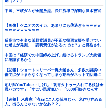
劇（ノ∇`）
中国、三峡ダムが全開放流。長江流域で深刻な洪水被害
【画像】ケニアのスイカ、あまりにも薄過ぎるｗｗｗｗ
ｗｗｗｗｗｗｗｗｗ
反高市で有名な某野党議員が不正な投票支援を受けてい
た過去が発掘、「説明責任があるのでは？」と揶揄され
ており……他
中国は「経済での中国締め上げ」続けるトランプ大統領
に感謝するかも
【悲報】ショートスリーパー堀大輔さん、多数の誹謗中
傷で涙が止まらなくなってしまう動画がネットで話題に
→ ………
彫り師YouTuber・しげち「刺青タトゥー入れてる奴は全
員バカです」「すごい民度低い」「5000円好きなんす
よ、バカって」
【速報】 米農家「流石にこんな値段じゃ、米作り辞める
人、出るんじゃないかなあ？？」