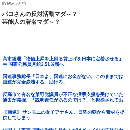
ID:h5wUo8tZ0
パヨさんの反対活動マダ～？
芸能人の署名マダ～？
高市総理「物価上昇を上回る賃上げを日本に定着させる」
⇒ 国家公務員月給3.51％増へ
国連事務総長「日本よ、国連にお金がない。このままでは
国連が完全崩壊する。助けろ」
反高市で有名な某野党議員が不正な投票支援を受けていた
過去が発掘、「説明責任があるのでは？」と揶揄されてお
り……他
【画像】 サンモニの女子アナさん、日曜の朝から素材を提
供してしまう