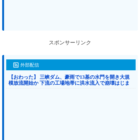
スポンサーリンク
外部配信
【おわった】 三峡ダム、豪雨で13基の水門を開き大規
模放流開始か 下流の工場地帯に洪水流入で崩壊はじま
る