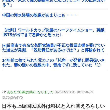
外国人「東京で謎の動物を見たんだけどコイツの正体分か
る？」
中国の海水浴場の映像があまりにも・・・
【批判】ワールドカップ決勝のハーフタイムショー、英紙
｢BTSが出てきて悪夢かと思った｣
|●|反高市で有名な某野党議員が不正な投票支援を受けてい
た過去が発掘、「説明責任があるのでは？」と揶揄されて
おり……
14年前に捨てられた元カノの「托卵」が発覚し間男扱いさ
れた。妻の疑いの視線の中、昔捨てずに残していた『〇
〇』を持ち出した結果←修理屋のオッサンの技術力とノリ
が神すぎる
21:
あなたの1票は無駄になりました
2020/05/22(金) 18:56:34.29
ID:7Jg3VpTY0
日本も上級国民以外は移民と入れ替えるらしい