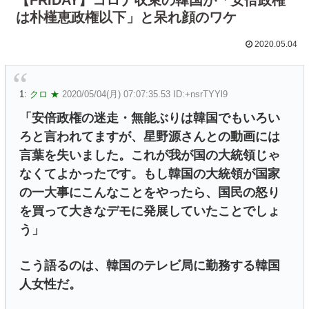
は朴槿恵政権以下」と呆れ顔のワケ
2020.05.04
1:
クロ ★
2020/05/04(月) 07:07:35.53 ID:+nsrTYYl9
「安倍政権の迷走・無能ぶりは韓国でもいろい
ろと言われてますが、星野源さんとの動画には
言葉を失いました。これが我が国の大統領じゃ
なくてよかったです。もし韓国の大統領が国家
の一大事にこんなことをやったら、国民の怒り
を買って大きなデモに発展していたことでしょ
う」
こう語るのは、韓国のテレビ局に勤務する韓国
人女性だ。