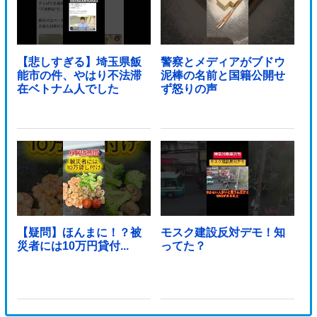
【悲しすぎる】埼玉県飯
警察とメディアがブドウ
能市の件、やはり不法滞
泥棒の名前と国籍公開せ
在ベトナム人でした
ず怒りの声
【疑問】ほんまに！？被
モスク建設反対デモ！知
災者には10万円貸付...
ってた？