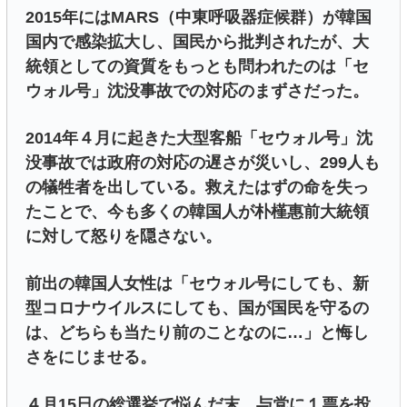
2015年にはMARS（中東呼吸器症候群）が韓国
国内で感染拡大し、国民から批判されたが、大
統領としての資質をもっとも問われたのは「セ
ウォル号」沈没事故での対応のまずさだった。
2014年４月に起きた大型客船「セウォル号」沈
没事故では政府の対応の遅さが災いし、299人も
の犠牲者を出している。救えたはずの命を失っ
たことで、今も多くの韓国人が朴槿惠前大統領
に対して怒りを隠さない。
前出の韓国人女性は「セウォル号にしても、新
型コロナウイルスにしても、国が国民を守るの
は、どちらも当たり前のことなのに…」と悔し
さをにじませる。
４月15日の総選挙で悩んだ末、与党に１票を投