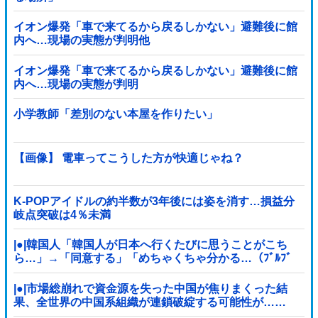
イオン爆発「車で来てるから戻るしかない」避難後に館
内へ…現場の実態が判明他
イオン爆発「車で来てるから戻るしかない」避難後に館
内へ…現場の実態が判明
小学教師「差別のない本屋を作りたい」
【画像】 電車ってこうした方が快適じゃね？
K-POPアイドルの約半数が3年後には姿を消す…損益分
岐点突破は4％未満
|●|韓国人「韓国人が日本へ行くたびに思うことがこち
ら…」→「同意する」「めちゃくちゃ分かる…（ﾌﾞﾙﾌﾞ
ﾙ」＝韓国の反応
|●|市場総崩れで資金源を失った中国が焦りまくった結
果、全世界の中国系組織が連鎖破綻する可能性が……