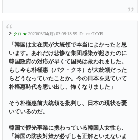
2:
クロ ★
2020/05/04(月) 07:08:13.59 ID:+nsrTYYl9
「韓国は文在寅が大統領で本当によかったと思
います。あれだけ悲惨な集団感染が起きたのに
韓国政府の対応が早くて国民は救われました。
もし今も朴槿惠（パク・クネ）が大統領だった
らどうなっていたことか。今の日本を見ていて
朴槿惠時代を思い出し、怖くなりました」
そう朴槿惠前大統領を批判し、日本の現状を憂
いているのだ。
韓国で観光事業に携わっている韓国人女性も、
「韓国の防疫対策が必ずしも正解といえないま