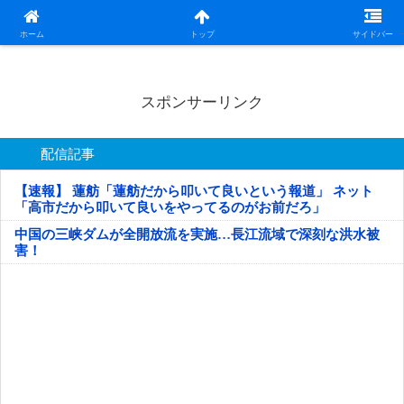
日本第一！ニュース録
ホーム
トップ
サイドバー
スポンサーリンク
配信記事
【速報】 蓮舫「蓮舫だから叩いて良いという報道」 ネット
「高市だから叩いて良いをやってるのがお前だろ」
中国の三峡ダムが全開放流を実施…長江流域で深刻な洪水被
害！