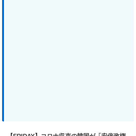
【FRIDAY】コロナ収束の韓国が「安倍政権