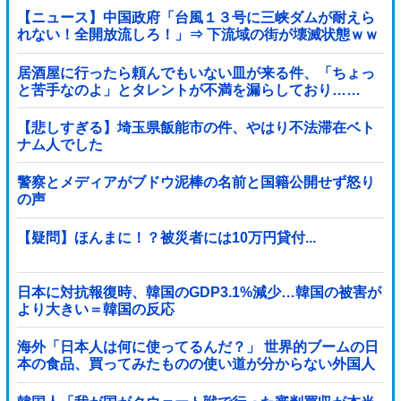
【ニュース】中国政府「台風１３号に三峡ダムが耐えら
れない！全開放流しろ！」⇒ 下流域の街が壊滅状態ｗｗ
ｗｗｗ
居酒屋に行ったら頼んでもいない皿が来る件、「ちょっ
と苦手なのよ」とタレントが不満を漏らしており……
【悲しすぎる】埼玉県飯能市の件、やはり不法滞在ベト
ナム人でした
警察とメディアがブドウ泥棒の名前と国籍公開せず怒り
の声
【疑問】ほんまに！？被災者には10万円貸付...
日本に対抗報復時、韓国のGDP3.1%減少…韓国の被害が
より大きい＝韓国の反応
海外「日本人は何に使ってるんだ？」 世界的ブームの日
本の食品、買ってみたものの使い道が分からない外国人
が続出