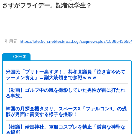
さすがフライデー。記者は学生？
引用元:
https://fate.5ch.net/test/read.cgi/seijinewsplus/1588543655/
米国民「ブリトー高すぎ！」共和党議員「泣き言やめて
ラーメン食え」→副大統領まで参戦ｗｗｗ
【動画】ゴルフ中の嵐を撮影していた男性が雷に打たれ
る事故。
韓国の月探査機タヌリ、スペースX「ファルコン9」の残
骸が月面に衝突する様子を撮影！
【物議】靖国神社、軍服コスプレを禁止「厳粛な神聖な
る場所」