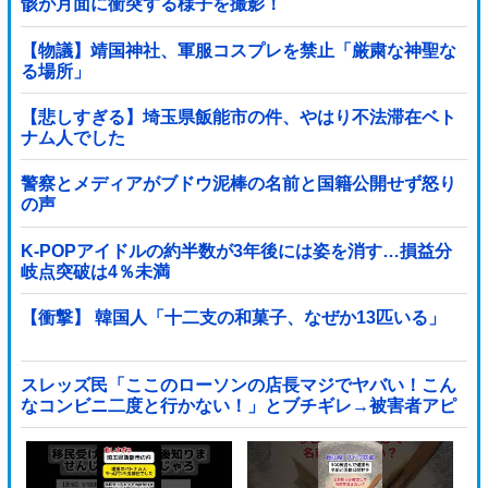
骸が月面に衝突する様子を撮影！
【物議】靖国神社、軍服コスプレを禁止「厳粛な神聖な
る場所」
【悲しすぎる】埼玉県飯能市の件、やはり不法滞在ベト
ナム人でした
警察とメディアがブドウ泥棒の名前と国籍公開せず怒り
の声
K-POPアイドルの約半数が3年後には姿を消す…損益分
岐点突破は4％未満
【衝撃】 韓国人「十二支の和菓子、なぜか13匹いる」
スレッズ民「ここのローソンの店長マジでヤバい！こん
なコンビニ二度と行かない！」とブチギレ→被害者アピ
するも「ヤバイのはお前だよ」とツッコミ殺到ｗｗｗｗ
ｗｗｗ他