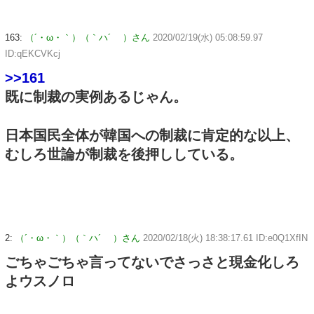
163:
（´・ω・｀）（｀ハ´ ）さん
2020/02/19(水) 05:08:59.97
ID:qEKCVKcj
>>161
既に制裁の実例あるじゃん。
日本国民全体が韓国への制裁に肯定的な以上、
むしろ世論が制裁を後押ししている。
2:
（´・ω・｀）（｀ハ´ ）さん
2020/02/18(火) 18:38:17.61 ID:e0Q1XfIN
ごちゃごちゃ言ってないでさっさと現金化しろ
よウスノロ