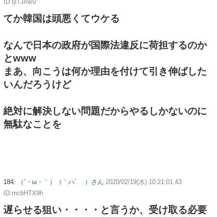
ID:IjlTJmk0
てか韓国は頭悪くてウケる
なんで日本の政府が国際法違反に荷担するのか
とwww
まあ、向こうは何か理由を付けて引き伸ばした
いんだろうけど
絶対に解決しない問題だからやるしかないのに
無駄なことを
184:
（´・ω・｀）（｀ハ´ ）さん
2020/02/19(水) 10:21:01.43
ID:mcbHTX9h
遅らせる狙い・・・・と言うか、受け取る必要