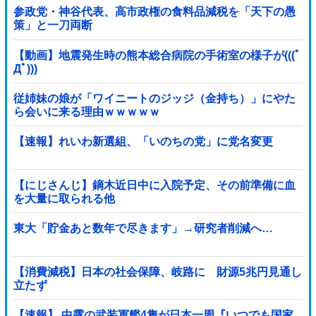
参政党・神谷代表、高市政権の食料品減税を「天下の愚
策」と一刀両断
【動画】地震発生時の熊本総合病院の手術室の様子が(((ﾟ
Дﾟ)))
従姉妹の娘が「ワイニートのジッジ（金持ち）」にやた
ら会いに来る理由ｗｗｗｗｗ
【速報】れいわ新選組、「いのちの党」に党名変更
【にじさんじ】鏑木近日中に入院予定、その前準備に血
を大量に取られる他
東大「貯金あと数年で尽きます」→研究者削減へ…
【消費減税】日本の社会保障、岐路に 財源5兆円見通し
立たず
【速報】 中露の武装軍艦4隻が日本一周『いつでも国家