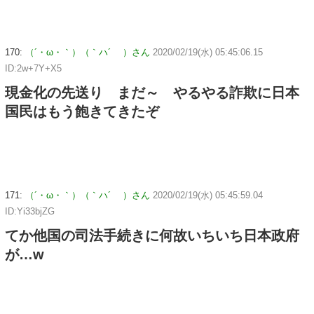
170:
（´・ω・｀）（｀ハ´ ）さん
2020/02/19(水) 05:45:06.15
ID:2w+7Y+X5
現金化の先送り まだ～ やるやる詐欺に日本
国民はもう飽きてきたぞ
171:
（´・ω・｀）（｀ハ´ ）さん
2020/02/19(水) 05:45:59.04
ID:Yi33bjZG
てか他国の司法手続きに何故いちいち日本政府
が…w