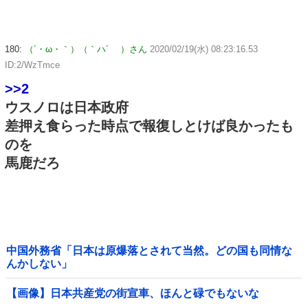
180:
（´・ω・｀）（｀ハ´ ）さん
2020/02/19(水) 08:23:16.53
ID:2/WzTmce
>>2
ウスノロは日本政府
差押え食らった時点で報復しとけば良かったも
のを
馬鹿だろ
中国外務省「日本は原爆落とされて当然。どの国も同情な
んかしない」
【画像】日本共産党の街宣車、ほんと碌でもないな