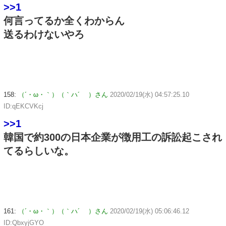
>>1
何言ってるか全くわからん
送るわけないやろ
158:
（´・ω・｀）（｀ハ´ ）さん
2020/02/19(水) 04:57:25.10
ID:qEKCVKcj
>>1
韓国で約300の日本企業が徴用工の訴訟起こされ
てるらしいな。
161:
（´・ω・｀）（｀ハ´ ）さん
2020/02/19(水) 05:06:46.12
ID:QbxyjGYO