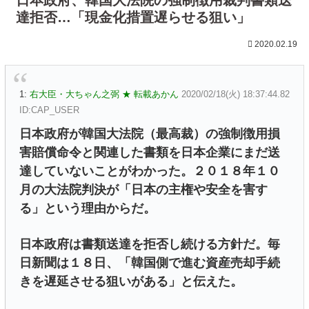
達拒否…「現金化措置遅らせる狙い」
2020.02.19
1:
右大臣・大ちゃん之弼 ★ 転載あかん
2020/02/18(火) 18:37:44.82
ID:CAP_USER
日本政府が韓国大法院（最高裁）の強制徴用損
害賠償命令と関連した書類を日本企業にまだ送
達していないことがわかった。２０１８年１０
月の大法院判決が「日本の主権や安全を害す
る」という理由からだ。
日本政府は書類送達を拒否し続ける方針だ。毎
日新聞は１８日、「韓国側で進む資産売却手続
きを遅延させる狙いがある」と伝えた。