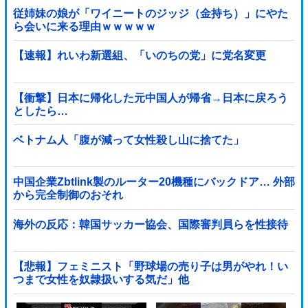
従姉妹の娘が「ワイニートのジッジ（金持ち）」にやた
ら会いに来る理由ｗｗｗｗｗ
【速報】れいわ新選組、「いのちの党」に党名変更
【衝撃】日本に帰化した元中国人が帰省→日本に戻ろう
としたら…
ベトナム人「腹が減って女性殺し山に捨てた」
中国企業Zbtlink製のルーター20機種にバックドア… 外部
から完全制御のおそれ
海外の反応：韓国サッカー協会、国際審判員らを性接待
【悲報】フェミニスト「野球場の売り子は男がやれ！い
つまで女性を奴隷扱いする気だ」他