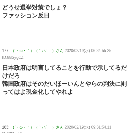
どうせ選挙対策でしょ？
ファッション反日
177:
（´・ω・｀）（｀ハ´ ）さん
2020/02/19(水) 06:34:55.25
ID:99l2ygCZ
日本政府は明言してることを行動で示してるだ
けだろ
韓国政府はそのだいほーいんとやらの判決に則
ってはよ現金化してやれよ
183:
（´・ω・｀）（｀ハ´ ）さん
2020/02/19(水) 09:31:54.11