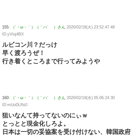
155:
（´・ω・｀）（｀ハ´ ）さん
2020/02/18(火) 23:52:47.48
ID:yVloj4BX
ルビコン川？だっけ
早く渡ろうぜ！
行き着くところまで行ってみようや
160:
（´・ω・｀）（｀ハ´ ）さん
2020/02/19(水) 05:06:24.30
ID:mUoDLRdJ
狙いなんて持ってないのにぃｗ
とっとと現金化しろよ。
日本は一切の妥協案を受け付けない、韓国政府