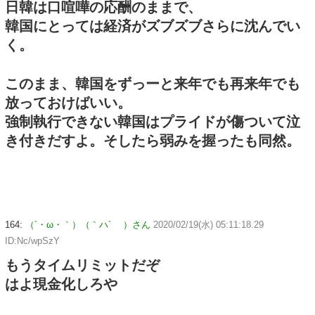
日韓は口喧嘩の応酬のままで、
韓国にとっては経済がズブズブさらに沈んでい
く。
このまま、韓国をずっーと来年でも再来年でも
放っておけばいい。
強制執行できない韓国はプライドが傷ついて泣
き付きだすよ。そしたら弱みを握ったも同然。
164:
（´・ω・｀）（｀ハ´ ）さん
2020/02/19(水) 05:11:18.29
ID:Nc/wpSzY
もうタイムリミットだぞ
はよ現金化しろや