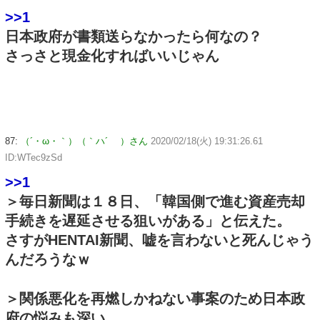
>>1
日本政府が書類送らなかったら何なの？
さっさと現金化すればいいじゃん
87:
（´・ω・｀）（｀ハ´ ）さん
2020/02/18(火) 19:31:26.61
ID:WTec9zSd
>>1
＞毎日新聞は１８日、「韓国側で進む資産売却
手続きを遅延させる狙いがある」と伝えた。
さすがHENTAI新聞、嘘を言わないと死んじゃう
んだろうなｗ
＞関係悪化を再燃しかねない事案のため日本政
府の悩みも深い。