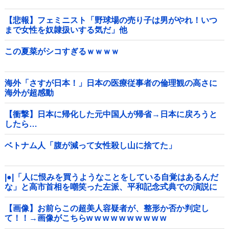
【悲報】フェミニスト「野球場の売り子は男がやれ！いつ
まで女性を奴隷扱いする気だ」他
この夏菜がシコすぎるｗｗｗｗ
海外「さすが日本！」日本の医療従事者の倫理観の高さに
海外が超感動
【衝撃】日本に帰化した元中国人が帰省→日本に戻ろうと
したら…
ベトナム人「腹が減って女性殺し山に捨てた」
|●|「人に恨みを買うようなことをしている自覚はあるんだ
な」と高市首相を嘲笑った左派、平和記念式典での演説に
ケチを付けるも……
【画像】お前らこの超美人容疑者が、整形か否か判定し
て！！→画像がこちらw w w w w w w w w w