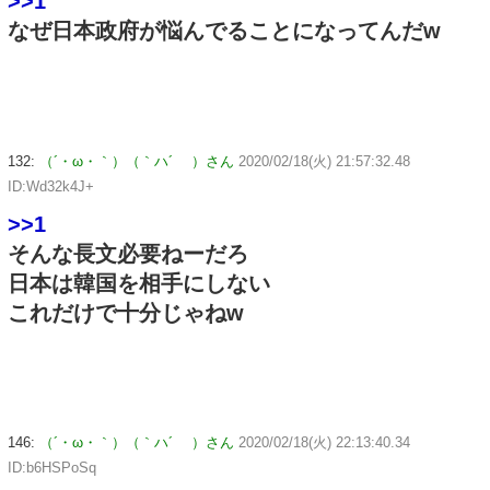
>>1
なぜ日本政府が悩んでることになってんだw
132:
（´・ω・｀）（｀ハ´ ）さん
2020/02/18(火) 21:57:32.48
ID:Wd32k4J+
>>1
そんな長文必要ねーだろ
日本は韓国を相手にしない
これだけで十分じゃねw
146:
（´・ω・｀）（｀ハ´ ）さん
2020/02/18(火) 22:13:40.34
ID:b6HSPoSq