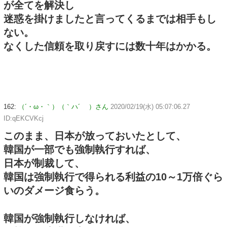
が全てを解決し
迷惑を掛けましたと言ってくるまでは相手もし
ない。
なくした信頼を取り戻すには数十年はかかる。
162:
（´・ω・｀）（｀ハ´ ）さん
2020/02/19(水) 05:07:06.27
ID:qEKCVKcj
このまま、日本が放っておいたとして、
韓国が一部でも強制執行すれば、
日本が制裁して、
韓国は強制執行で得られる利益の10～1万倍ぐら
いのダメージ食らう。
韓国が強制執行しなければ、