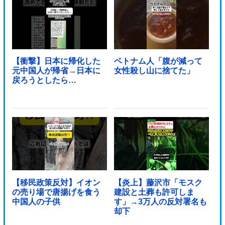
【衝撃】日本に帰化した
ベトナム人「腹が減って
元中国人が帰省→日本に
女性殺し山に捨てた」
戻ろうとしたら…
【移民政策反対】イオン
【炎上】藤沢市「モスク
の売り場で唐揚げを食う
建設と土葬も許可しま
中国人の子供
す」→3万人の反対署名も
却下