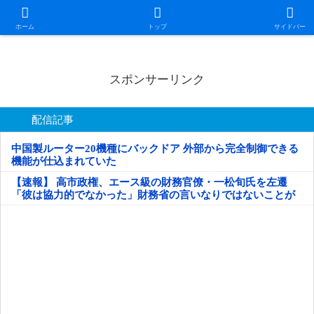
日本第一！ニュース録
ホーム
トップ
サイドバー
スポンサーリンク
配信記事
中国製ルーター20機種にバックドア 外部から完全制御できる
機能が仕込まれていた
【速報】 高市政権、エース級の財務官僚・一松旬氏を左遷
「彼は協力的でなかった」財務省の言いなりではないことが
判明