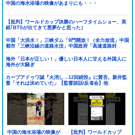
中国の海水浴場の映像があまりにも・・・
【批判】ワールドカップ決勝のハーフタイムショー、英
紙｢BTSが出てきて悪夢かと思った｣
中国「大洪水！」三峡ダム「9門開放！（全力放流」中国
都市「三峡沿線の道路水没」中国政府「高速道路封
鎖！」中国ダム「緊急放流に合わせて開門（土砂崩れ発
生」→
海外「日本が正しい！」優しい日本人に甘える外国人に
海外が大騒ぎ
カープアドゥワ誠『火消し→12回続投』に賛否。新井監
督「それは決めていた」【監督談話/反省会】他
中国の海水浴場の映像が
【批判】ワールドカップ