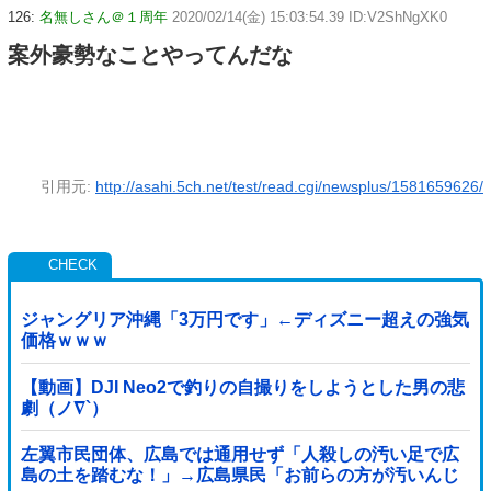
126:
名無しさん＠１周年
2020/02/14(金) 15:03:54.39 ID:V2ShNgXK0
案外豪勢なことやってんだな
引用元:
http://asahi.5ch.net/test/read.cgi/newsplus/1581659626/
ジャングリア沖縄「3万円です」←ディズニー超えの強気
価格ｗｗｗ
【動画】DJI Neo2で釣りの自撮りをしようとした男の悲
劇（ノ∇`）
左翼市民団体、広島では通用せず「人殺しの汚い足で広
島の土を踏むな！」→広島県民「お前らの方が汚いんじ