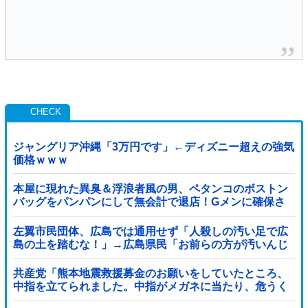
ジャングリア沖縄「3万円です」←ディズニー超えの強気
価格ｗｗｗ
本屋に現れた異臭＆浮浪者風の男、ペタンコのボストン
バッグをパンパンにして無会計で退店！Gメンに確保さ
れ「なんで？」と本気で困惑ｗｗｗ
左翼市民団体、広島では通用せず「人殺しの汚い足で広
島の土を踏むな！」→広島県民「お前らの方が汚いんじ
ゃ！」「ワシらが広島県民じゃ」
共産党「熊本地震救援募金のお願いをしていたところ、
中指を立てられました。中指がメガネに当たり、危うく
怪我をするところでした」