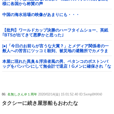
様に各国から称賛の声
中国の海水浴場の映像があまりにも・・・
【批判】ワールドカップ決勝のハーフタイムショー、英紙
｢BTSが出てきて悪夢かと思った｣
|●|「今日のお前らが言うな大賞？」とメディア関係者の一
般人への苦言にツッコミ殺到、被災地の避難所でカメラま
わすのは……
本屋に現れた異臭＆浮浪者風の男、ペタンコのボストンバ
ッグをパンパンにして無会計で退店！Gメンに確保され「な
んで？」と本気で困惑ｗｗｗ
86:
名無しさん＠１周年
2020/02/14(金) 15:01:52.40 ID:Sxmp0HXh0
タクシーに続き屋形船もおわたな