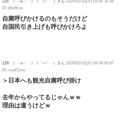
125:
（´・ω・｀）（｀ハ´ ）さん
2020/02/10(月) 03:45:16.48
ID:1BirfKmr
自粛呼びかけるのもそうだけど
自国民引き上げも呼びかけろよ
129:
（´・ω・｀）（｀ハ´ ）さん
2020/02/10(月) 04:04:50.87
ID:+xuXGzre
＞日本へも観光自粛呼び掛け
去年からやってるじゃんｗｗ
理由は違うけどｗ