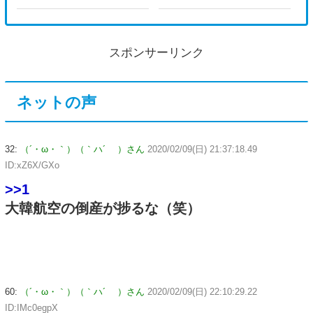
スポンサーリンク
ネットの声
32:
（´・ω・｀）（｀ハ´ ）さん
2020/02/09(日) 21:37:18.49
ID:xZ6X/GXo
>>1
大韓航空の倒産が捗るな（笑）
60:
（´・ω・｀）（｀ハ´ ）さん
2020/02/09(日) 22:10:29.22
ID:IMc0egpX