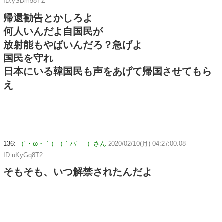
ID:ySDm58YZ
帰還勧告とかしろよ
何人いんだよ自国民が
放射能もやばいんだろ？急げよ
国民を守れ
日本にいる韓国民も声をあげて帰国させてもら
え
136:
（´・ω・｀）（｀ハ´ ）さん
2020/02/10(月) 04:27:00.08
ID:uKyGq8T2
そもそも、いつ解禁されたんだよ