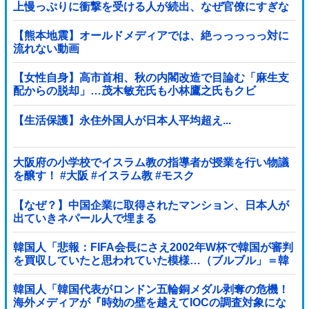
上慢っぷりに衝撃を受ける人が続出、なぜ官僚にすぎな
い財務省が……
【熊本地震】オールドメディアでは、絶っっっっっ対に
流れない動画
【女性自身】高市首相、秋の内閣改造で目論む「麻生支
配からの脱却」…茂木敏充氏も小林鷹之氏もクビ
【生活保護】永住外国人が日本人平均超え...
大阪府の小学校でイスラム教の指導者が授業を行い物議
を醸す！ #大阪 #イスラム教 #モスク
【なぜ？】中国企業に取得されたマンション、日本人が
出ていきネパール人で埋まる
韓国人「悲報：FIFA会長にさえ2002年W杯で韓国が審判
を買収していたと思われていた模様…（ブルブル」＝韓
国の反応
韓国人「韓国代表がロンドン五輪銅メダル剥奪の危機！
海外メディアが『時効の壁を越えてIOCの調査対象にな