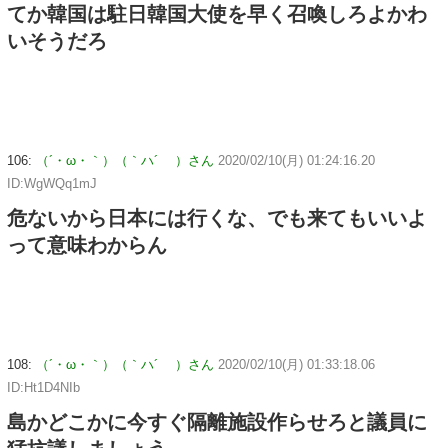
てか韓国は駐日韓国大使を早く召喚しろよかわ
いそうだろ
106:
（´・ω・｀）（｀ハ´ ）さん
2020/02/10(月) 01:24:16.20
ID:WgWQq1mJ
危ないから日本には行くな、でも来てもいいよ
って意味わからん
108:
（´・ω・｀）（｀ハ´ ）さん
2020/02/10(月) 01:33:18.06
ID:Ht1D4NIb
島かどこかに今すぐ隔離施設作らせろと議員に