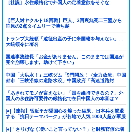
［社説］永住厳格化で外国人の定着意欲をそぐな
【巨人対ヤクルト18回戦】巨人、3回裏無死二三塁から
笹原の2点タイムリーで勝ち越
し！！！！！！！！！！！！！他
トランプ大統領「遠征出産の子に米国籍を与えない」…
大統領令に署名
国連事務総長「お金がありません。このままでは国連が
完全崩壊します。助けて下さい」
中国「大洪水！」三峡ダム「9門開放！（全力放流」中国
都市「三峡沿線の道路水没」中国政府「高速道路封
鎖！」中国ダム「緊急放流に合わせて開門（土砂崩れ発
生」→
「あきれてモノが言えない」「国を維持できるの？」外
国人の永住許可要件の厳格化で在日中国人の本音は？
|●|【速報】習近平が愛国心を煽った結果、日本兵を撃退
する「抗日テーマパーク」が各地で人気 1000人超が軍服
姿で一斉突撃！
|●|「さりげなく凄いこと言ってない？」と財務官僚の増