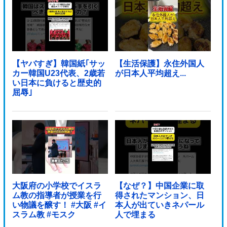
【ヤバすぎ】韓国紙｢サッ
【生活保護】永住外国人
カー韓国U23代表、2歳若
が日本人平均超え...
い日本に負けると歴史的
屈辱｣
大阪府の小学校でイスラ
【なぜ？】中国企業に取
ム教の指導者が授業を行
得されたマンション、日
い物議を醸す！ #大阪 #イ
本人が出ていきネパール
スラム教 #モスク
人で埋まる