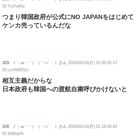
ID:YioYwI5o
つまり韓国政府が公式にNO JAPANをはじめて
ケンカ売っているんだな
103:
（´・ω・｀）（｀ハ´ ）さん
2020/02/10(月) 01:05:02.17
ID:cuYABDSU
相互主義だからな
日本政府も韓国への渡航自粛呼びかけないと
104:
（´・ω・｀）（｀ハ´ ）さん
2020/02/10(月) 01:18:00.83
ID:16l8/qVh