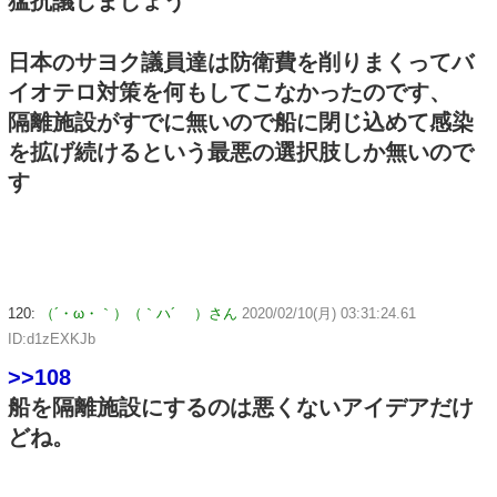
猛抗議しましょう
日本のサヨク議員達は防衛費を削りまくってバ
イオテロ対策を何もしてこなかったのです、
隔離施設がすでに無いので船に閉じ込めて感染
を拡げ続けるという最悪の選択肢しか無いので
す
120:
（´・ω・｀）（｀ハ´ ）さん
2020/02/10(月) 03:31:24.61
ID:d1zEXKJb
>>108
船を隔離施設にするのは悪くないアイデアだけ
どね。