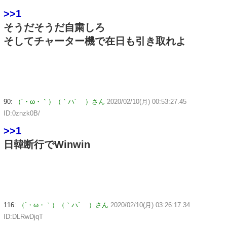
>>1
そうだそうだ自粛しろ
そしてチャーター機で在日も引き取れよ
90:
（´・ω・｀）（｀ハ´ ）さん
2020/02/10(月) 00:53:27.45
ID:0znzk0B/
>>1
日韓断行でWinwin
116:
（´・ω・｀）（｀ハ´ ）さん
2020/02/10(月) 03:26:17.34
ID:DLRwDjqT