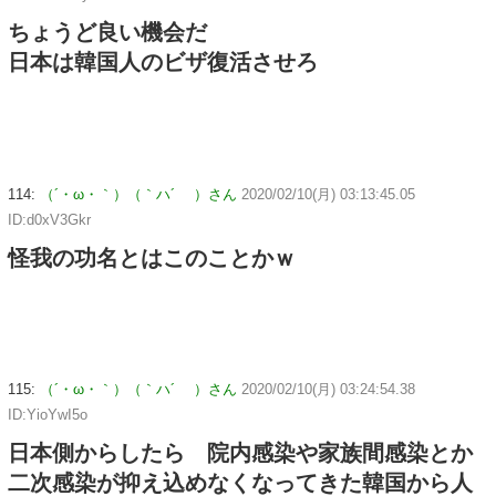
ちょうど良い機会だ
日本は韓国人のビザ復活させろ
114:
（´・ω・｀）（｀ハ´ ）さん
2020/02/10(月) 03:13:45.05
ID:d0xV3Gkr
怪我の功名とはこのことかｗ
115:
（´・ω・｀）（｀ハ´ ）さん
2020/02/10(月) 03:24:54.38
ID:YioYwI5o
日本側からしたら 院内感染や家族間感染とか
二次感染が抑え込めなくなってきた韓国から人