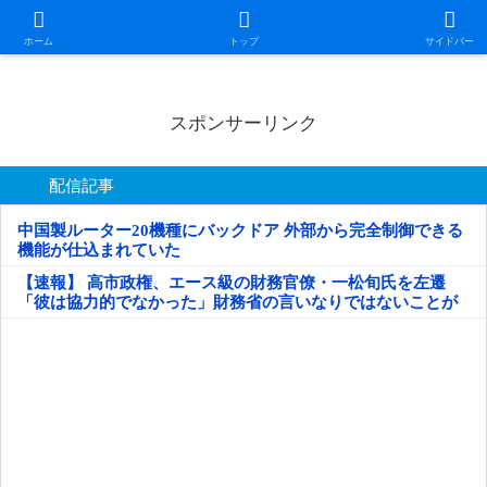
日本第一！ニュース録
ホーム
トップ
サイドバー
スポンサーリンク
配信記事
中国製ルーター20機種にバックドア 外部から完全制御できる
機能が仕込まれていた
【速報】 高市政権、エース級の財務官僚・一松旬氏を左遷
「彼は協力的でなかった」財務省の言いなりではないことが
判明