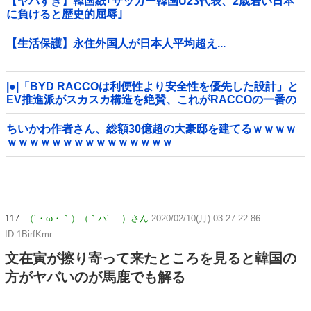
【ヤバすぎ】韓国紙｢サッカー韓国U23代表、2歳若い日本
に負けると歴史的屈辱｣
【生活保護】永住外国人が日本人平均超え...
|●|「BYD RACCOは利便性より安全性を優先した設計」と
EV推進派がスカスカ構造を絶賛、これがRACCOの一番の
特徴よな
ちいかわ作者さん、総額30億超の大豪邸を建てるｗｗｗｗ
ｗｗｗｗｗｗｗｗｗｗｗｗｗｗｗ
117:
（´・ω・｀）（｀ハ´ ）さん
2020/02/10(月) 03:27:22.86
ID:1BirfKmr
文在寅が擦り寄って来たところを見ると韓国の
方がヤバいのが馬鹿でも解る