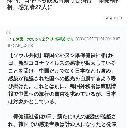
相、感染者27人に
2020.02.10
1:
右大臣・大ちゃん之弼 ★ 転載あかん
2020/02/09(日) 21:09:18.87
ID:CAP_USER
【ソウル共同】韓国の朴ヌン厚保健福祉相は9
日、新型コロナウイルスの感染が拡大している
ことを受け、中国だけでなく日本なども含め、
感染が確認された国への観光を自粛するよう呼
び掛けた。これとは別に、韓国外務省は渡航情
報で中国への旅行の自粛を求めているが、日本
は対象外としている。
保健福祉省は9日、新たに3人の感染が確認さ
れ、韓国での感染者数は計27人になったと発表