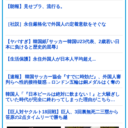
【朗報】見せブラ、流行る。
［社説］永住厳格化で外国人の定着意欲をそぐな
【ヤバすぎ】韓国紙｢サッカー韓国U23代表、2歳若い日
本に負けると歴史的屈辱｣
【生活保護】永住外国人が日本人平均超え...
【速報】 韓国サッカー協会『すでに時効だ』、外国人審
判らへ性的接待疑惑→ロンドン五輪は銅メダルはく奪の
可能性「審判の国籍は日本、UAE、イラン」
韓国人「『日本ビールは絶対に飲まない！』と大騒ぎし
ていた時代が完全に終わってしまった理由がこちら…
（ブルブル」＝韓国の反応
【巨人対ヤクルト18回戦】巨人、3回裏無死二三塁から
笹原の2点タイムリーで勝ち越
し！！！！！！！！！！！！！他