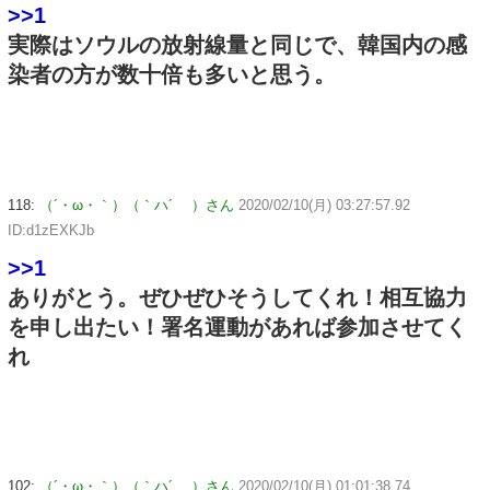
>>1
実際はソウルの放射線量と同じで、韓国内の感
染者の方が数十倍も多いと思う。
118:
（´・ω・｀）（｀ハ´ ）さん
2020/02/10(月) 03:27:57.92
ID:d1zEXKJb
>>1
ありがとう。ぜひぜひそうしてくれ！相互協力
を申し出たい！署名運動があれば参加させてく
れ
102:
（´・ω・｀）（｀ハ´ ）さん
2020/02/10(月) 01:01:38.74