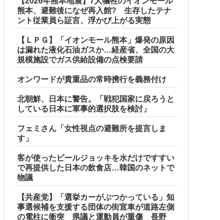
【2026年熊本地震】7人犠牲のイオンモール
熊本、避難後になぜ再入館? 生存したテナ
ント従業員ら証言、浮かび上がる実態
【ＬＰＧ】「イオンモール熊本」爆発の原因
は漏れた液化石油ガスか…経産省、全国の大
規模施設でガス供給設備の点検要請
オンワードが貴重品の常時携行を義務付け
北朝鮮、日本に警告。「戦犯国家に戻ろうと
している日本に軍事的選択肢を検討」
フェミさん「女性視点の避難所を提言しま
す」
客が使ったビールジョッキを水だけですすい
日、バイトを続けた友人の身に起きた「更なる悲劇」←このバ
で再提供した日本の飲食店…韓国のネットで
物議
間！大変な状況の中で、1時間近く受け入...
【共産党】「選挙カーがぶつかっている」知
事選候補を支援する団体の街宣車が道路左側
の電柱に衝突 県議と運動員が重傷 長野