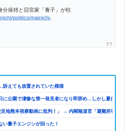
身分保持と旧宮家「養子」が柱
nichi/politics/mainichi-
症…訴えても放置されていた模様
日に公園で凄惨な第一発見者になり即辞め…しかし夏休み最終
地熊本視察動画に批判！」 → 内閣報道官「避難所視察は51分
ない量子エンジンが回った！