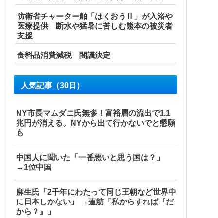
防衛省チャーター舶「はくおうⅡ」が入浴や
医療提供 断水や猛暑に苦しむ熊本の被災者
支援
食料品消費減税 閣議決定
【海外の反応】
人気記事（30日）
NY市長マムダニ氏無惨！富裕層の流出で1.1
兆円が消える。NYから出て行かないでと懇願
も
中国人に聞いた「一番悪いと思う国は？」
→1位中国
麻生氏「2千年にわたって同じ王朝など世界中
に日本しかない」 →蓮舫「私からすれば『だ
から？』」