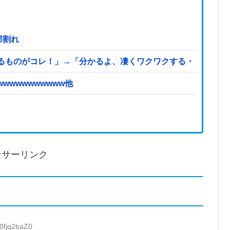
部割れ
るものがコレ！」→「分かるよ、凄くワクワクする・・・！」
wwwwwwwwww他
ンサーリンク
:0fjq2baZ0