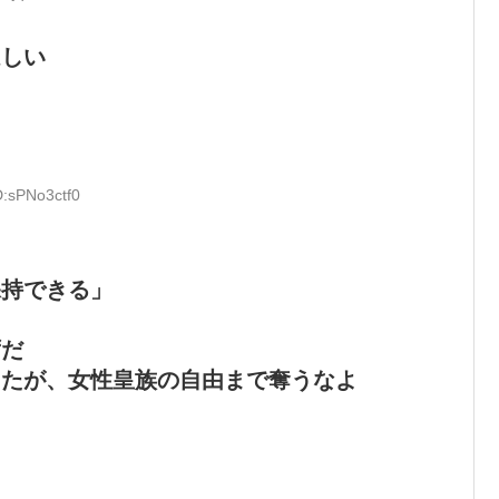
ほしい
D:sPNo3ctf0
保持できる」
ずだ
ったが、女性皇族の自由まで奪うなよ