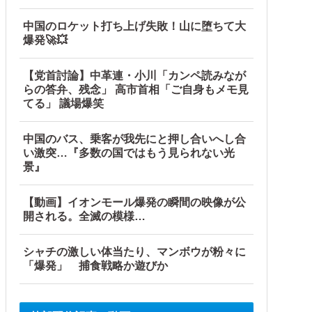
中国のロケット打ち上げ失敗！山に堕ちて大
爆発🚀💥
【党首討論】中革連・小川「カンペ読みなが
らの答弁、残念」 高市首相「ご自身もメモ見
てる」 議場爆笑
中国のバス、乗客が我先にと押し合いへし合
い激突…『多数の国ではもう見られない光
景』
【動画】イオンモール爆発の瞬間の映像が公
開される。全滅の模様…
シャチの激しい体当たり、マンボウが粉々に
「爆発」 捕食戦略か遊びか