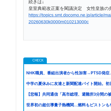
続きは↓
皇室典範改正案を閣議決定 女性皇族の
https://topics.smt.docomo.ne.jp/article/mai
20260630k0000m010213000c
NHK職員、番組出演者から性加害→PTSD発
中学の夏休みに友達と新聞配達バイト開始。初
【悲報】共同通信「高市総理、避難所3分間の被災
世界初の超伝導量子熱機関…燃料もピストンも