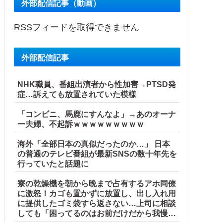
外部配信記事（動画）
RSSフィードを取得できません
外部配信記事
NHK職員、番組出演者から性加害→PTSD発
症…訴えても放置されていた模様
「コンビニ、馬鹿にすんなよ」→あのオーナ
ー夫婦、不起訴ｗｗｗｗｗｗｗｗｗ
海外「全部日本の真似だったのか…」 日本
の普通のテレビ番組が最新SNSの数十年先を
行っていたと話題に
寮の乾燥機を朝から晩まで占有するアホ同僚
に激怒！カゴも置かずに放置し、出し入れ用
に提供したゴミ袋すら返さない…上司に相談
しても「困ってるのはお前だけだから我慢し