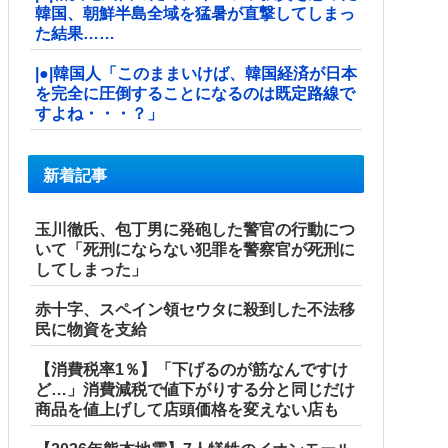
韓国、朝鮮半島全域を猛暑が直撃してしまっ
た結果……
|●|韓国人「このままいけば、韓国経済が日本
を完全に圧倒することになるのは既定路線で
すよね・・・？」
新着記事
玉川徹氏、包丁男に発砲した警官の行動につ
いて「死刑にならない犯罪を警察官が死刑に
してしまった」
赤十字、スペイン領セウタに殺到した不法移
民に物資を支給
【消費税率1％】「下げるのが筋なんですけ
ど…」消費減税で値下がりする分と同じだけ
商品を値上げして店頭価格を変えない店も