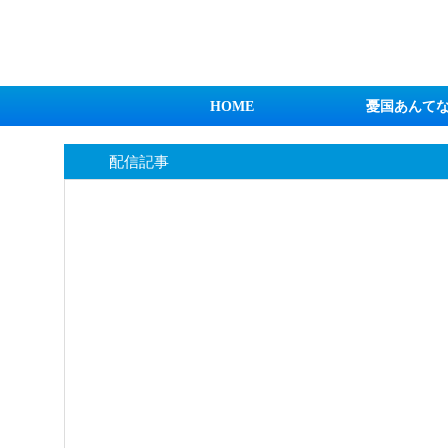
日本第一！ニュース録
HOME
憂国あんて
配信記事