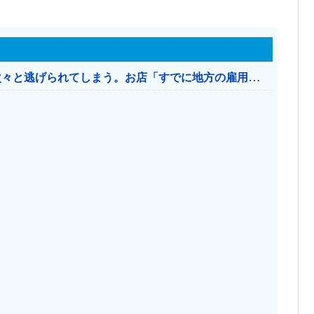
日本のお店、時給1500円でもミャンマー人に次々と逃げられてしまう。お店「すでに地方の雇用は崩壊」