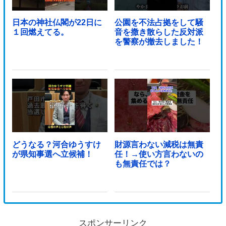
日本の神社仏閣が22日に
公園を不法占拠をして騒
１回燃えてる。
音を撒き散らした反対派
を警察が撤去しました！
どうなる？河合ゆうすけ
財源言わない減税は無責
が県知事選へ立候補！
任！→使い方言わないの
も無責任では？
スポンサーリンク