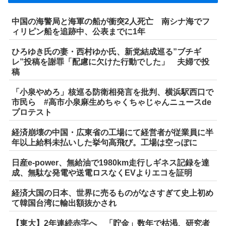
中国の海警局と海軍の船が衝突2人死亡 南シナ海でフ
ィリピン船を追跡中、公表までに1年
ひろゆき氏の妻・西村ゆか氏、新党結成巡る”ブチギ
レ”投稿を謝罪「配慮に欠けた行動でした」 夫婦で投
稿
「小泉やめろ」核巡る防衛相発言を批判、横浜駅西口で
市民ら #高市小泉麻生めちゃくちゃじゃんニュースde
プロテスト
経済崩壊の中国・広東省の工場にて経営者が従業員に半
年以上給料未払いした挙句高飛び。工場は空っぽに
日産e-power、無給油で1980km走行しギネス記録を達
成、無駄な発電や送電ロスなくEVよりエコを証明
経済大国の日本、世界に売るものがなさすぎて史上初め
て韓国台湾に輸出額抜かされ
【東大】2年連続赤字へ 「貯金」数年で枯渇、研究者