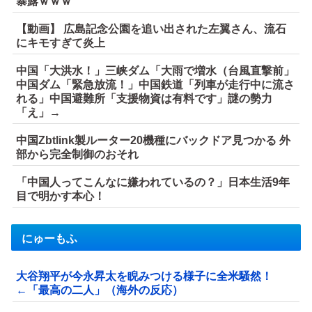
暴露ｗｗｗ
【動画】 広島記念公園を追い出された左翼さん、流石
にキモすぎて炎上
中国「大洪水！」三峡ダム「大雨で増水（台風直撃前」
中国ダム「緊急放流！」中国鉄道「列車が走行中に流さ
れる」中国避難所「支援物資は有料です」謎の勢力
「え」→
中国Zbtlink製ルーター20機種にバックドア見つかる 外
部から完全制御のおそれ
「中国人ってこんなに嫌われているの？」日本生活9年
目で明かす本心！
にゅーもふ
大谷翔平が今永昇太を睨みつける様子に全米騒然！
←「最高の二人」（海外の反応）