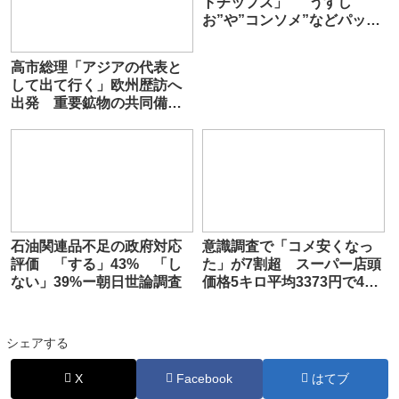
トチップス」 ”うすし
お”や”コンソメ”などパッケ
ージが白黒に 25日以降出
荷分から
高市総理「アジアの代表と
して出て行く」欧州歴訪へ
出発 重要鉱物の共同備蓄
構想をG7サミットで提唱へ
石油関連品不足の政府対応
意識調査で「コメ安くなっ
評価 「する」43% 「し
た」が7割超 スーパー店頭
ない」39%ー朝日世論調査
価格5キロ平均3373円で4週
連続値下がり 希望額は8割
近くが”2000円台”
シェアする
X
Facebook
はてブ