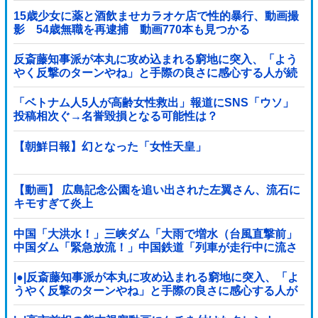
15歳少女に薬と酒飲ませカラオケ店で性的暴行、動画撮
影 54歳無職を再逮捕 動画770本も見つかる
反斎藤知事派が本丸に攻め込まれる窮地に突入、「よう
やく反撃のターンやね」と手際の良さに感心する人が続
出中他
「ベトナム人5人が高齢女性救出」報道にSNS「ウソ」
投稿相次ぐ→名誉毀損となる可能性は？
【朝鮮日報】幻となった「女性天皇」
【動画】 広島記念公園を追い出された左翼さん、流石に
キモすぎて炎上
中国「大洪水！」三峡ダム「大雨で増水（台風直撃前」
中国ダム「緊急放流！」中国鉄道「列車が走行中に流さ
れる」中国避難所「支援物資は有料です」謎の勢力
「え」→
|●|反斎藤知事派が本丸に攻め込まれる窮地に突入、「よ
うやく反撃のターンやね」と手際の良さに感心する人が
続出中