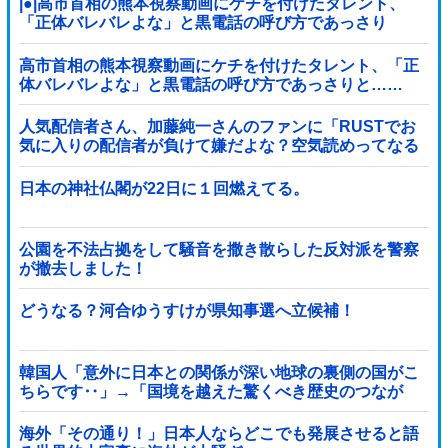
|●|高市首相の熊本視察動画にケチを付けたタレント、
「正体バレバレよな」と黒電話の呼び方であっさり
と……
高市首相の熊本視察動画にケチを付けたタレント、「正
体バレバレよな」と黒電話の呼び方であっさりと……
人気配信者さん、加藤純一さんのファンに「RUSTでお
気に入りの配信者が負けて嫌だよな？空気読めってなる
よな？その結果がVCR。お前らVCR向いて...
日本の神社仏閣が22日に１回燃えてる。
公園を不法占拠をして騒音を撒き散らした反対派を警察
が撤去しました！
どうなる？河合ゆうすけが県知事選へ立候補！
韓国人「意外に日本との関係が深い地球の裏側の国がこ
ちらです‥」→「国境を越えた驚くべき歴史のつなが
り‥」
海外「その通り！」日本人ならどこでも発展させると語