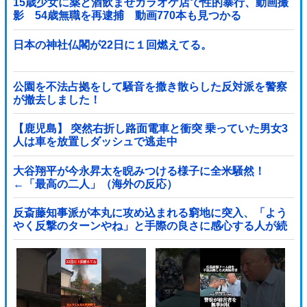
15歳少女に薬と酒飲ませカラオケ店で性的暴行、動画撮
影 54歳無職を再逮捕 動画770本も見つかる
日本の神社仏閣が22日に１回燃えてる。
公園を不法占拠をして騒音を撒き散らした反対派を警察
が撤去しました！
【鹿児島】 突然右折し路面電車と衝突 乗っていた男女3
人は車を放置しダッシュで逃走中
大谷翔平が今永昇太を睨みつける様子に全米騒然！
←「最高の二人」（海外の反応）
反斎藤知事派が本丸に攻め込まれる窮地に突入、「よう
やく反撃のターンやね」と手際の良さに感心する人が続
出中他