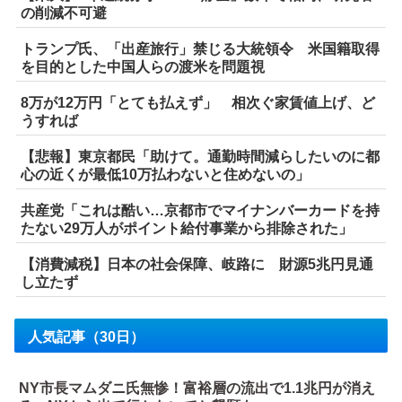
の削減不可避
トランプ氏、「出産旅行」禁じる大統領令 米国籍取得
を目的とした中国人らの渡米を問題視
8万が12万円「とても払えず」 相次ぐ家賃値上げ、ど
うすれば
【悲報】東京都民「助けて。通勤時間減らしたいのに都
心の近くが最低10万払わないと住めないの」
共産党「これは酷い…京都市でマイナンバーカードを持
たない29万人がポイント給付事業から排除された」
【消費減税】日本の社会保障、岐路に 財源5兆円見通
し立たず
人気記事（30日）
NY市長マムダニ氏無惨！富裕層の流出で1.1兆円が消え