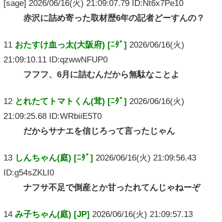
[sage] 2026/06/16(火) 21:09:07.79 ID:Nt6x7Pe10
赤沢に詰め寄った取材歴6年の記者どーすんの？
11
おたすけ血っ太(大阪府) [ﾆﾀﾞ]
2026/06/16(火)
21:09:10.11 ID:qzwwNFUP0
フフフ、6月に詰むんだから無駄なことよ
12
とれたてトマトくん(茸) [ﾆﾀﾞ]
2026/06/16(火)
21:09:25.68 ID:WRbiiE5T0
だからサナエを信じろって言ったじゃん
13
しんちゃん(庭) [ﾆﾀﾞ]
2026/06/16(火) 21:09:56.43
ID:g54sZKLI0
ナフサ不足で倒産とか甘ったれてんじゃねーぞ
14
み子ちゃん(庭) [JP]
2026/06/16(火) 21:09:57.13