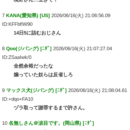
7
KANA(愛知県) [US]
2026/06/16(火) 21:06:56.09
ID:KFFbflW90
14日5に詰むおじさん
8
Qoo(ジパング) [ﾆﾀﾞ]
2026/06/16(火) 21:07:27.04
ID:ZSaaIwk/0
全然余裕だったな
煽っていた奴らは反省しろ
9
マックス犬(ジパング) [ﾆﾀﾞ]
2026/06/16(火) 21:08:04.61
ID:+dqo+FA10
ヅラ取って謝罪するまで許さん。
10
名無しさん＠涙目です。(岡山県) [ﾆﾀﾞ]