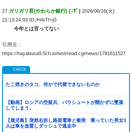
27
ガリガリ君(やわらか銀行) [ﾆﾀﾞ]
2026/06/16(火)
21:13:24.93 ID:/H4rTf+j0
今年とは言ってない
引用元：
https://hayabusa9.5ch.io/test/read.cgi/news/1781611527
たこ焼きのタコ、何かで代替できないものか
【動画】ロシアの空挺兵、パラシュートが開かずに墜落
してしまう。
【鹿児島】突然右折し路面電車と衝突 乗っていた男女3
人は車を放置しダッシュで逃走中