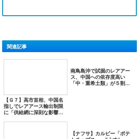
関連記事
南鳥島沖で試掘のレアアー
ス、中国への依存度高い
「中・重希土類」が５割
強…将来の国産化と供給源
の多角化に期待
【Ｇ７】高市首相、中国名
指しでレアアース輸出制限
に「供給網に深刻な影響懸
念」…足並みそろえる必要
訴え
【ナフサ】カルビー「ポテ