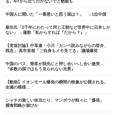
る。NYから出て行かないでと懇願も
中国人に聞いた「一番悪いと思う国は？」 →1位中国
麻生氏「2千年にわたって同じ王朝など世界中に日本しか
ない」 →蓮舫「私からすれば『だから？』」
【党首討論】中革連・小川「カンペ読みながらの答弁、
残念」 高市首相「ご自身もメモ見てる」 議場爆笑
中国のバス、乗客が我先にと押し合いへし合い激突…
『多数の国ではもう見られない光景』
【動画】イオンモール爆発の瞬間の映像が公開される。
全滅の模様…
シャチの激しい体当たり、マンボウが粉々に「爆発」
捕食戦略か遊びか