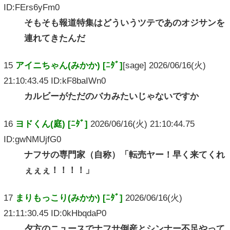
ID:FErs6yFm0
そもそも報道特集はどういうツテであのオジサンを
連れてきたんだ
15
アイニちゃん(みかか) [ﾆﾀﾞ]
[sage] 2026/06/16(火)
21:10:43.45 ID:kF8baIWn0
カルビーがただのバカみたいじゃないですか
16
ヨドくん(庭) [ﾆﾀﾞ]
2026/06/16(火) 21:10:44.75
ID:gwNMUjfG0
ナフサの専門家（自称）「転売ヤー！早く来てくれ
ぇぇぇ！！！！」
17
まりもっこり(みかか) [ﾆﾀﾞ]
2026/06/16(火)
21:11:30.45 ID:0kHbqdaP0
夕方のニュースでナフサ倒産とシンナー不足やって