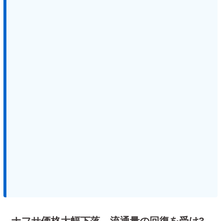
ナフサ価格大幅下落 流通量の回復を受け3