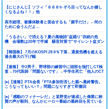
【にじさんじ】ソフィ「８８８✨ ぞろ目ってなんか嬉し
くなるよね！！」他
高市総理、被爆体験者と面会するも「握手だけ」←何の
ために会うんだよ…
「うるさい」で消える？夏の風物詩”盆踊り”存続の危
機 会場数は20年で半減 騒音対策で”サイレント盆ダン
ス”も
【韓国株】 7月のKOSPI 28.9％下落…通貨危機を超える
過去最大の下げ幅
【速報】 中2男子、野球部の練習中に頭部を強打しCT検
査→70代医師「問題ないです」→中学生死亡「他人のCT
画像みてました」
|●|【速報】PTA会長「PTA参加拒否した親へ最終警告。
こうなってもいい？」問題になりすぎて即撤回
|●|「感動のフィナーレだ」と某野党が達成した偉業に称
賛の声が殺到、なんかヒーロー番組の最終回を見ている
ような気分に……