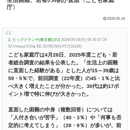
庁〉
2026.05.18
1:
ビッグクランチ(東京都) [ﾇｺ]
2026/05/18(月) 06:35:07.29
ID:VnhaucXS0● BE:837857943-PLT(18184)
こども家庭庁は4月28日、2025年度こども・若
者総合調査の結果を公表した。「生活上の困難
に直面した経験がある」とした人が15～39歳は
59・5％で、前回調査（22年度）の45・1％と比
べ大きく増えたことが分かった。30代は約17ポ
イント増で特に伸びが大きかった。
直面した困難の中身（複数回答）については
「人付き合いが苦手」（40・3％）や「何事も否
定的に考えてしまう」（28・9％）が多いが、前