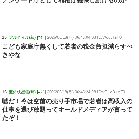
アンケート庁として利権は確保し続けるのか
15:
アルタイル(茸) [ﾆﾀﾞ]
2026/05/18(月) 06:45:04.03 ID:WeoJImlI0
こども家庭庁無くして若者の税金負担減らすべ
きやな
16:
亜鈴状星雲(茸) [ﾆﾀﾞ]
2026/05/18(月) 06:45:24.28 ID:vEHeD+VZ0
嘘だ！今は空前の売り手市場で若者は高収入の
仕事を選び放題ってオールドメディアが言って
たぞ！