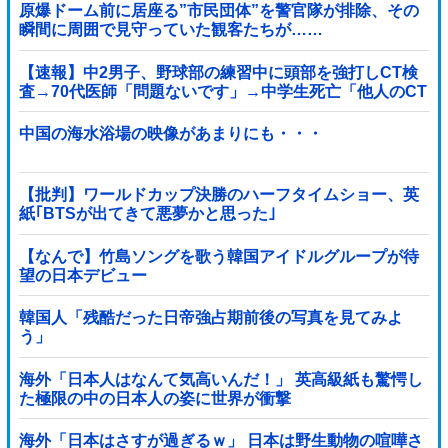
原爆ドーム前に居座る”市民団体”を警官隊が排除、その
瞬間に周囲で見守っていた観客たちが……
【速報】中2男子、野球部の練習中に頭部を強打しCT検
査→70代医師「問題ないです」→中学生死亡「他人のCT
画像みてました」
中国の海水浴場の映像があまりにも・・・
【批判】ワールドカップ決勝のハーフタイムショー、英
紙｢BTSが出てきて悪夢かと思った｣
【なんで】竹島ソングを歌う韓国アイドルグループが待
望の日本デビュー
韓国人「残酷だった日帝強占期前後の写真を見てみよ
う」
海外「日本人はなんて気高いんだ！」 英高級紙も驚愕し
た極限の中の日本人の姿に世界が衝撃
海外「日本はさすが過ぎるｗ」 日本は野生動物の喧嘩さ