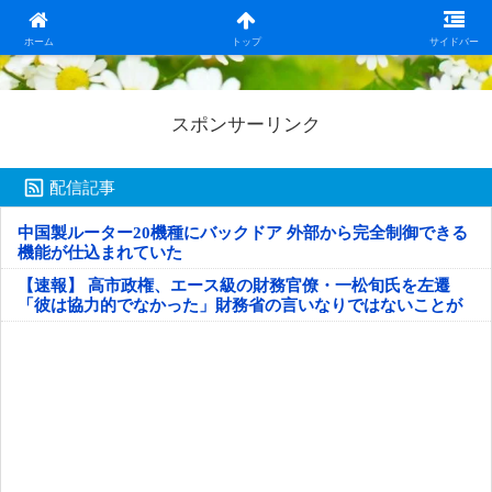
日本第一！ニュース録
ホーム
トップ
サイドバー
スポンサーリンク
配信記事
中国製ルーター20機種にバックドア 外部から完全制御できる
機能が仕込まれていた
【速報】 高市政権、エース級の財務官僚・一松旬氏を左遷
「彼は協力的でなかった」財務省の言いなりではないことが
判明