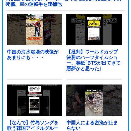
死傷、車の運転手を逮捕他
中国の海水浴場の映像が
【批判】ワールドカップ
あまりにも・・・
決勝のハーフタイムショ
ー、英紙｢BTSが出てきて
悪夢かと思った｣
【なんで】竹島ソングを
中国人による密漁が止ま
歌う韓国アイドルグルー
らない