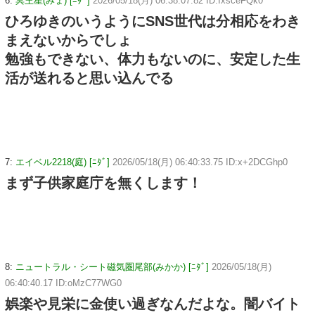
6:
冥王星(みょ) [ﾆﾀﾞ]
2026/05/18(月) 06:38:07.82 ID:IxsceFQk0
ひろゆきのいうようにSNS世代は分相応をわき
まえないからでしょ
勉強もできない、体力もないのに、安定した生
活が送れると思い込んでる
7:
エイベル2218(庭) [ﾆﾀﾞ]
2026/05/18(月) 06:40:33.75 ID:x+2DCGhp0
まず子供家庭庁を無くします！
8:
ニュートラル・シート磁気圏尾部(みかか) [ﾆﾀﾞ]
2026/05/18(月)
06:40:40.17 ID:oMzC77WG0
娯楽や見栄に金使い過ぎなんだよな。闇バイト