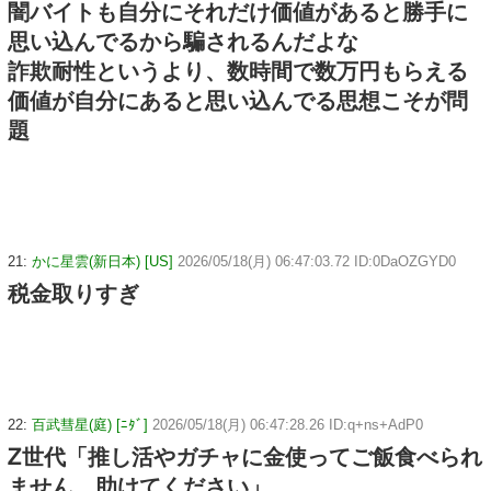
闇バイトも自分にそれだけ価値があると勝手に
思い込んでるから騙されるんだよな
詐欺耐性というより、数時間で数万円もらえる
価値が自分にあると思い込んでる思想こそが問
題
21:
かに星雲(新日本) [US]
2026/05/18(月) 06:47:03.72 ID:0DaOZGYD0
税金取りすぎ
22:
百武彗星(庭) [ﾆﾀﾞ]
2026/05/18(月) 06:47:28.26 ID:q+ns+AdP0
Ꮓ世代「推し活やガチャに金使ってご飯食べられ
ません。助けてください」