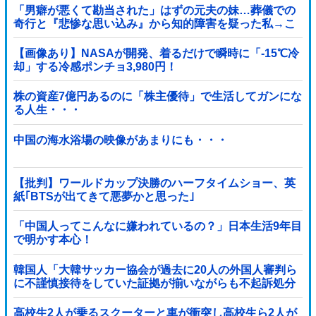
「男癖が悪くて勘当された」はずの元夫の妹…葬儀での
奇行と『悲惨な思い込み』から知的障害を疑った私→こ
っそり病院へ誘導し行政保護させた話
【画像あり】NASAが開発、着るだけで瞬時に「-15℃冷
却」する冷感ポンチョ3,980円！
株の資産7億円あるのに「株主優待」で生活してガンにな
る人生・・・
中国の海水浴場の映像があまりにも・・・
【批判】ワールドカップ決勝のハーフタイムショー、英
紙｢BTSが出てきて悪夢かと思った｣
「中国人ってこんなに嫌われているの？」日本生活9年目
で明かす本心！
韓国人「大韓サッカー協会が過去に20人の外国人審判ら
に不謹慎接待をしていた証拠が揃いながらも不起訴処分
に成っていた事が明らかに‥」
高校生2人が乗るスクーターと車が衝突し高校生ら2人が