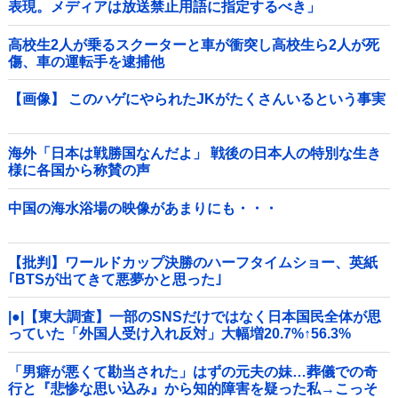
表現。メディアは放送禁止用語に指定するべき」
高校生2人が乗るスクーターと車が衝突し高校生ら2人が死
傷、車の運転手を逮捕他
【画像】 このハゲにやられたJKがたくさんいるという事実
海外「日本は戦勝国なんだよ」 戦後の日本人の特別な生き
様に各国から称賛の声
中国の海水浴場の映像があまりにも・・・
【批判】ワールドカップ決勝のハーフタイムショー、英紙
｢BTSが出てきて悪夢かと思った｣
|●|【東大調査】一部のSNSだけではなく日本国民全体が思
っていた「外国人受け入れ反対」大幅増20.7%↑56.3%
「男癖が悪くて勘当された」はずの元夫の妹…葬儀での奇
行と『悲惨な思い込み』から知的障害を疑った私→こっそ