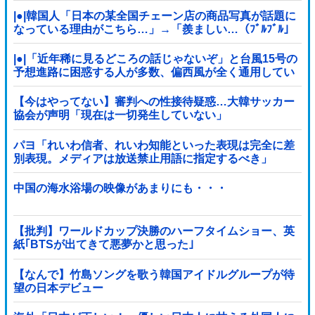
|●|韓国人「日本の某全国チェーン店の商品写真が話題に
なっている理由がこちら…」→「羨ましい…（ﾌﾞﾙﾌﾞﾙ」
＝韓国の反応
|●|「近年稀に見るどころの話じゃないぞ」と台風15号の
予想進路に困惑する人が多数、偏西風が全く通用してい
ないんだけど……
【今はやってない】審判への性接待疑惑…大韓サッカー
協会が声明「現在は一切発生していない」
パヨ「れいわ信者、れいわ知能といった表現は完全に差
別表現。メディアは放送禁止用語に指定するべき」
中国の海水浴場の映像があまりにも・・・
【批判】ワールドカップ決勝のハーフタイムショー、英
紙｢BTSが出てきて悪夢かと思った｣
【なんで】竹島ソングを歌う韓国アイドルグループが待
望の日本デビュー