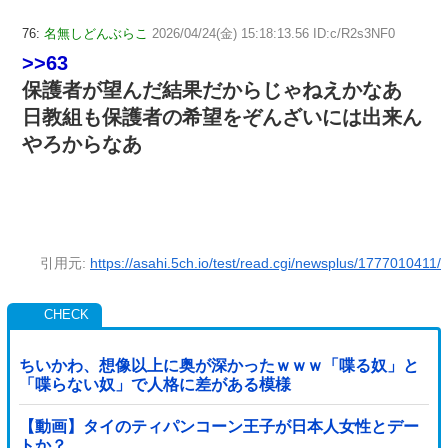
76:
名無しどんぶらこ
2026/04/24(金) 15:18:13.56 ID:c/R2s3NF0
>>63
保護者が望んだ結果だからじゃねえかなあ
日教組も保護者の希望をぞんざいには出来ん
やろからなあ
引用元:
https://asahi.5ch.io/test/read.cgi/newsplus/1777010411/
ちいかわ、想像以上に奥が深かったｗｗｗ「喋る奴」と
「喋らない奴」で人格に差がある模様
【動画】タイのティパンコーン王子が日本人女性とデー
トか？