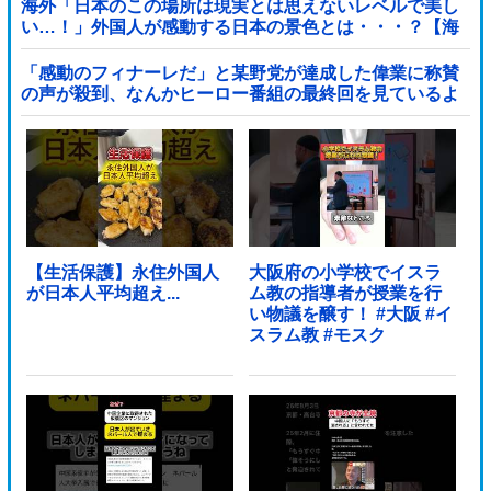
海外「日本のこの場所は現実とは思えないレベルで美し
い…！」外国人が感動する日本の景色とは・・・？【海
外の反応】
「感動のフィナーレだ」と某野党が達成した偉業に称賛
の声が殺到、なんかヒーロー番組の最終回を見ているよ
うな気分に……他
【生活保護】永住外国人
大阪府の小学校でイスラ
が日本人平均超え...
ム教の指導者が授業を行
い物議を醸す！ #大阪 #イ
スラム教 #モスク