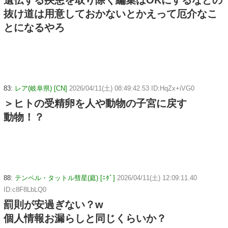
遺伝する疾患を取り除く編集はOKにするなどの
抜け道は用意しておかないとかえって厄介なこ
とになるやろ
83:
レア(岐阜県) [CN]
2026/04/11(土) 08:49:42.53 ID:HqZx+iVG0
＞ヒトの受精卵を人や動物の子宮に戻す
動物！？
88:
テンペル・タットル彗星(庭) [ﾆﾀﾞ]
2026/04/11(土) 12:09:11.40
ID:c8F8LbLQ0
罰則が安過ぎない？w
個人情報お漏らしと同じくらいか？