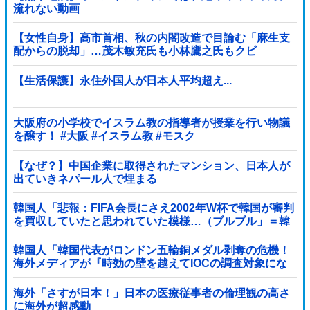
流れない動画
【女性自身】高市首相、秋の内閣改造で目論む「麻生支
配からの脱却」…茂木敏充氏も小林鷹之氏もクビ
【生活保護】永住外国人が日本人平均超え...
大阪府の小学校でイスラム教の指導者が授業を行い物議
を醸す！ #大阪 #イスラム教 #モスク
【なぜ？】中国企業に取得されたマンション、日本人が
出ていきネパール人で埋まる
韓国人「悲報：FIFA会長にさえ2002年W杯で韓国が審判
を買収していたと思われていた模様…（ブルブル」＝韓
国の反応
韓国人「韓国代表がロンドン五輪銅メダル剥奪の危機！
海外メディアが『時効の壁を越えてIOCの調査対象にな
り得る』と報道！」
海外「さすが日本！」日本の医療従事者の倫理観の高さ
に海外が超感動