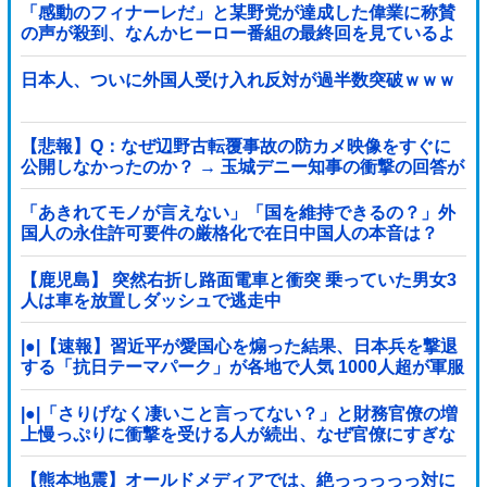
「感動のフィナーレだ」と某野党が達成した偉業に称賛
の声が殺到、なんかヒーロー番組の最終回を見ているよ
うな気分に……他
日本人、ついに外国人受け入れ反対が過半数突破ｗｗｗ
【悲報】Q：なぜ辺野古転覆事故の防カメ映像をすぐに
公開しなかったのか？ → 玉城デニー知事の衝撃の回答が
コチラ → ｗｗｗｗｗｗｗｗｗｗｗｗｗｗｗ
「あきれてモノが言えない」「国を維持できるの？」外
国人の永住許可要件の厳格化で在日中国人の本音は？
【鹿児島】 突然右折し路面電車と衝突 乗っていた男女3
人は車を放置しダッシュで逃走中
|●|【速報】習近平が愛国心を煽った結果、日本兵を撃退
する「抗日テーマパーク」が各地で人気 1000人超が軍服
姿で一斉突撃！
|●|「さりげなく凄いこと言ってない？」と財務官僚の増
上慢っぷりに衝撃を受ける人が続出、なぜ官僚にすぎな
い財務省が……
【熊本地震】オールドメディアでは、絶っっっっっ対に