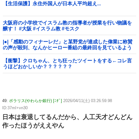
【生活保護】永住外国人が日本人平均超え...
大阪府の小学校でイスラム教の指導者が授業を行い物議を
醸す！ #大阪 #イスラム教 #モスク
|●|「感動のフィナーレだ」と某野党が達成した偉業に称賛
の声が殺到、なんかヒーロー番組の最終回を見ているよう
な気分に……
【衝撃】クロちゃん、とち狂ったツイートをする←コレ言
うほどおかしいか？？？？？？
49:
ポラリス(やわらか銀行) [ﾆﾀﾞ]
2026/04/11(土) 03:26:59.98
ID:37mI+vn30
日本は衰退してるんだから、人工天才どんどん
作ったほうがええやん