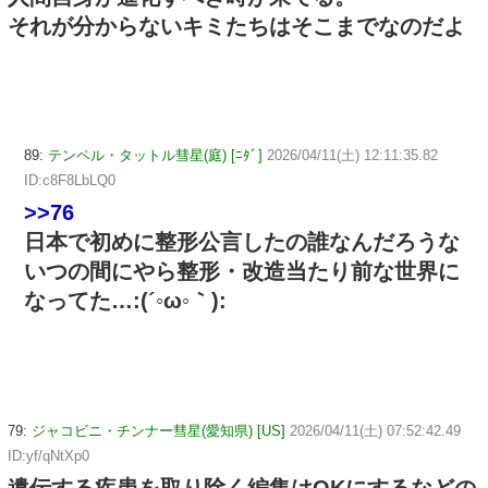
それが分からないキミたちはそこまでなのだよ
89:
テンペル・タットル彗星(庭) [ﾆﾀﾞ]
2026/04/11(土) 12:11:35.82
ID:c8F8LbLQ0
>>76
日本で初めに整形公言したの誰なんだろうな
いつの間にやら整形・改造当たり前な世界に
なってた…:(´◦ω◦｀):
79:
ジャコビニ・チンナー彗星(愛知県) [US]
2026/04/11(土) 07:52:42.49
ID:yf/qNtXp0