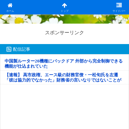
日本第一！ニュース録
ホーム
トップ
サイドバー
スポンサーリンク
配信記事
中国製ルーター20機種にバックドア 外部から完全制御できる
機能が仕込まれていた
【速報】 高市政権、エース級の財務官僚・一松旬氏を左遷
「彼は協力的でなかった」財務省の言いなりではないことが
判明