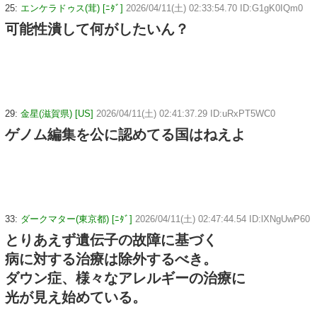
25:
エンケラドゥス(茸) [ﾆﾀﾞ]
2026/04/11(土) 02:33:54.70 ID:G1gK0IQm0
可能性潰して何がしたいん？
29:
金星(滋賀県) [US]
2026/04/11(土) 02:41:37.29 ID:uRxPT5WC0
ゲノム編集を公に認めてる国はねえよ
33:
ダークマター(東京都) [ﾆﾀﾞ]
2026/04/11(土) 02:47:44.54 ID:lXNgUwP60
とりあえず遺伝子の故障に基づく
病に対する治療は除外するべき。
ダウン症、様々なアレルギーの治療に
光が見え始めている。