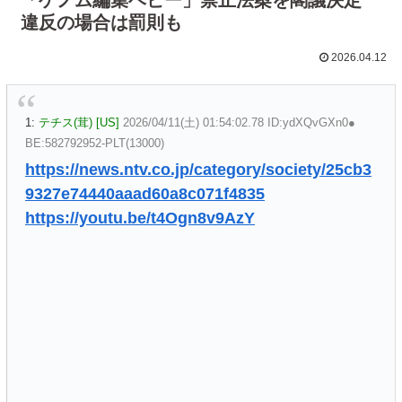
違反の場合は罰則も
2026.04.12
1:
テチス(茸) [US]
2026/04/11(土) 01:54:02.78 ID:ydXQvGXn0●
BE:582792952-PLT(13000)
https://news.ntv.co.jp/category/society/25cb3
9327e74440aaad60a8c071f4835
https://youtu.be/t4Ogn8v9AzY