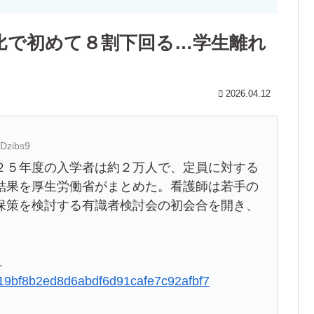
比で初めて８割下回る…学生離れ
2026.04.12
qDzibs9
５年度の入学者は約２万人で、定員に対する
結果を厚生労働省がまとめた。看護師は若手の
保策を検討する有識者検討会の初会合を開き、
1
04319bf8b2ed8d6abdf6d91cafe7c92afbf7