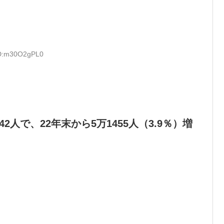
ID:m30O2gPL0
2人で、22年末から5万1455人（3.9％）増