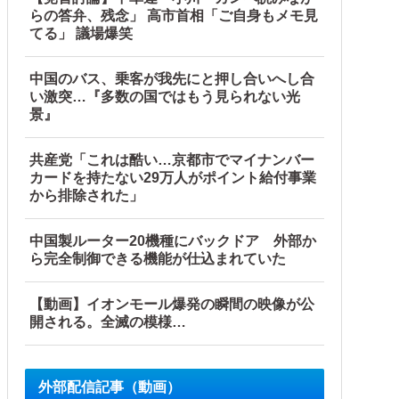
らの答弁、残念」 高市首相「ご自身もメモ見
てる」 議場爆笑
中国のバス、乗客が我先にと押し合いへし合
い激突…『多数の国ではもう見られない光
景』
共産党「これは酷い…京都市でマイナンバー
カードを持たない29万人がポイント給付事業
から排除された」
中国製ルーター20機種にバックドア 外部か
ら完全制御できる機能が仕込まれていた
【動画】イオンモール爆発の瞬間の映像が公
開される。全滅の模様…
外部配信記事（動画）