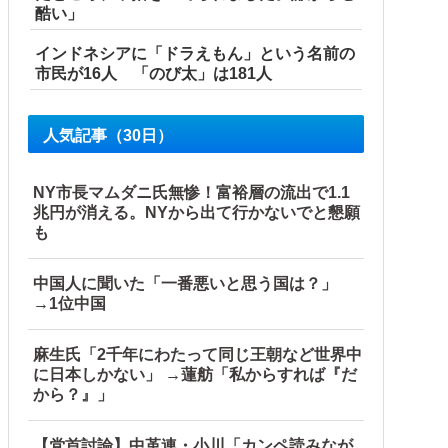
酷い」
インドネシアに「ドラえもん」という名前の
市民が16人 「のび太」は181人
人気記事（30日）
NY市長マムダニ氏無惨！富裕層の流出で1.1
兆円が消える。NYから出て行かないでと懇願
も
中国人に聞いた「一番悪いと思う国は？」
→1位中国
麻生氏「2千年にわたって同じ王朝など世界中
に日本しかない」 →蓮舫「私からすれば『だ
から？』」
【党首討論】中革連・小川「カンペ読みなが