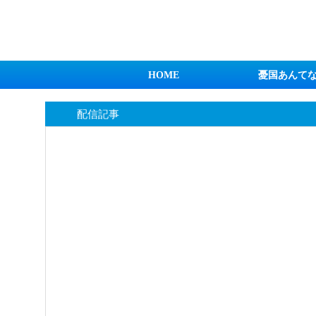
日本第一！ニュース録
HOME
憂国あんて
配信記事