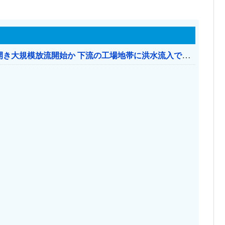
【おわった】 三峡ダム、豪雨で13基の水門を開き大規模放流開始か 下流の工場地帯に洪水流入で崩壊はじまる