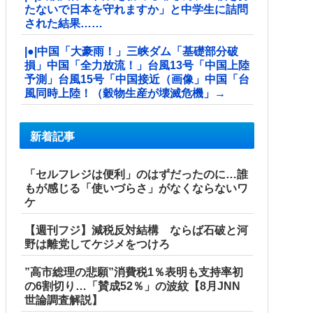
たないで日本を守れますか」と中学生に詰問
された結果……
|●|中国「大豪雨！」三峡ダム「基礎部分破
損」中国「全力放流！」台風13号「中国上陸
予測」台風15号「中国接近（画像」中国「台
風同時上陸！（穀物生産が壊滅危機」→
新着記事
「セルフレジは便利」のはずだったのに…誰
もが感じる「使いづらさ」がなくならないワ
ケ
【週刊フジ】減税反対結構 ならば石破と河
野は離党してケジメをつけろ
”高市総理の悲願”消費税1％表明も支持率初
の6割切り…「賛成52％」の波紋【8月JNN
世論調査解説】