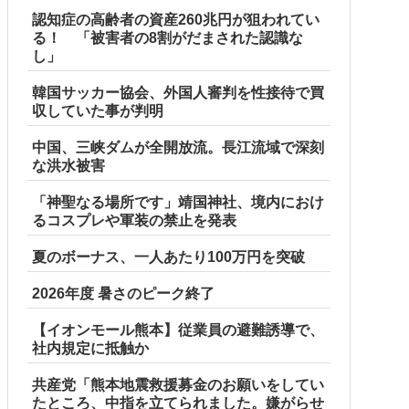
認知症の高齢者の資産260兆円が狙われてい
る！ 「被害者の8割がだまされた認識な
し」
韓国サッカー協会、外国人審判を性接待で買
収していた事が判明
中国、三峡ダムが全開放流。長江流域で深刻
な洪水被害
ア各種【予約開始】
「神聖なる場所です」靖国神社、境内におけ
るコスプレや軍装の禁止を発表
夏のボーナス、一人あたり100万円を突破
2026年度 暑さのピーク終了
【イオンモール熊本】従業員の避難誘導で、
社内規定に抵触か
共産党「熊本地震救援募金のお願いをしてい
たところ、中指を立てられました。嫌がらせ