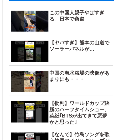
この中国人親子やばすぎ
る。日本で窃盗
【ヤバすぎ】熊本の山道で
ソーラーパネルが…
中国の海水浴場の映像があ
まりにも・・・
【批判】ワールドカップ決
勝のハーフタイムショー、
英紙｢BTSが出てきて悪夢
かと思った｣
【なんで】竹島ソングを歌