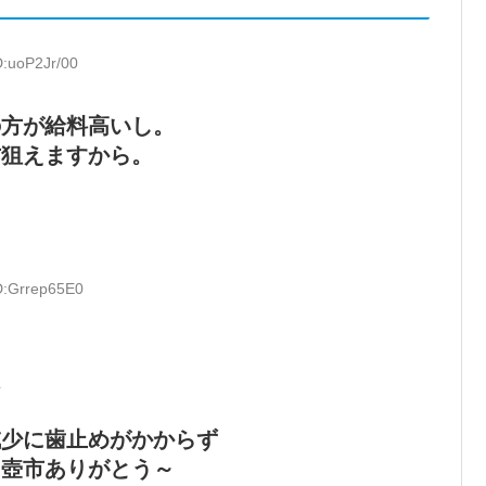
D:uoP2Jr/00
の方が給料高いし。
方狙えますから。
D:Grrep65E0
は
減少に歯止めがかからず
～壺市ありがとう～