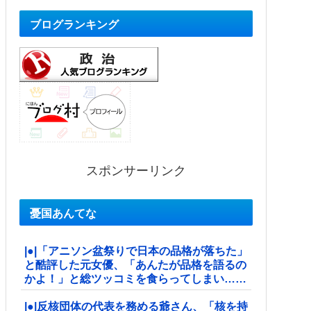
ブログランキング
スポンサーリンク
憂国あんてな
|●|「アニソン盆祭りで日本の品格が落ちた」
と酷評した元女優、「あんたが品格を語るの
かよ！」と総ツッコミを食らってしまい……
|●|反核団体の代表を務める爺さん、「核を持