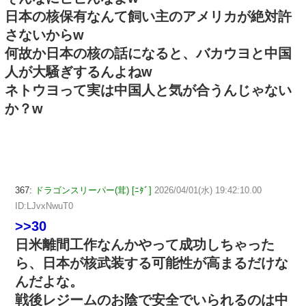
日本の核保有なんて飼い主のアメリカが絶対許
さないからw
何故か日本の核の話になると、バカウヨと中国
人が大騒ぎするんよねw
ネトウヨって実は中国人と気が合うんじゃない
か？w
367:
ドラゴンスリーパー(茸) [ﾆﾀﾞ]
2026/04/01(水) 19:42:10.00
ID:LJvxNwuT0
>>30
日米離間工作なんかやって成功しちゃった
ら、日本が核武装する可能性が高まるだけな
んだよな。
戦後レジームのお陰で安全でいられるのは中