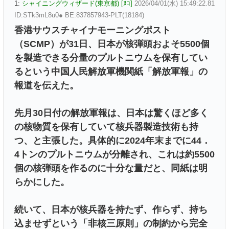
1:
シャイニングウィザード(東京都) [ﾇｺ]
2026/04/01(水) 15:49:22.81
ID:STk3mL8u0● BE:837857943-PLT(18184)
香港サウスチャイナモーニングポスト
（SCMP）が31日、日本が核弾頭およそ5500個
を製造できる分量のプルトニウムを保有してい
るという中国人民解放軍機関紙「解放軍報」の
報道を伝えた。
先月30日付の解放軍報は、日本は驚くほど多く
の核物質を保有していて核兵器製造技術も持
つ、と主張した。具体的に2024年末までに44．
4トンのプルトニウムが分離され、これは約5500
個の核弾頭を作るのに十分な量だと、同紙は明
らかにした。
続いて、日本が核兵器を持たず、作らず、持ち
込ませずという「非核三原則」の制約から完全