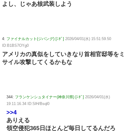
よし、じゃあ核武装しよう
4:
ファイナルカット(ジパング) [ﾆﾀﾞ]
2026/04/01(水) 15:51:59.50
ID:B1BS7OYg0
アメリカの真似をしていきなり首相官邸等をミ
サイル攻撃してくるかもな
344:
フランケンシュタイナー(神奈川県) [ﾆﾀﾞ]
2026/04/01(水)
19:11:16.34 ID:SlH/Bsql0
>>4
ありえる
領空侵犯365日ほとんど毎日してるんだろ