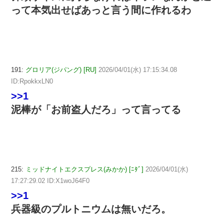
って本気出せばあっと言う間に作れるわ
191:
グロリア(ジパング) [RU]
2026/04/01(水) 17:15:34.08
ID:RpokkxLN0
>>1
泥棒が「お前盗人だろ」って言ってる
215:
ミッドナイトエクスプレス(みかか) [ﾆﾀﾞ]
2026/04/01(水)
17:27:29.02 ID:X1woJ64F0
>>1
兵器級のプルトニウムは無いだろ。