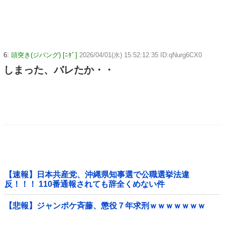
6:
頭突き(ジパング) [ﾆﾀﾞ]
2026/04/01(水) 15:52:12.35 ID:qNurg6CX0
しまった、バレたか・・
【速報】日本共産党、沖縄県知事選で公職選挙法違
反！！！ 110番通報されても辞全くめない件
【悲報】ジャンポケ斉藤、懲役７年求刑ｗｗｗｗｗｗｗ