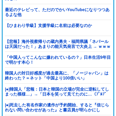
最近のテレビって、ただのでかいYouTubeになりつつあ
るよな他
【ひまわり学級】支援学級に名前は必要なのか
【悲報】海外視察帰りの蔵内勇夫・福岡県議「ネパール
は天国だった！」あまりの能天気発言で大炎上 → ｗｗｗ
ｗｗｗｗｗｗｗｗｗｗｗ
「中国人ってこんなに嫌われているの？」日本生活9年目
で明かす本心！
韓国人の対日好感度が過去最高に、「ノージャパン」は
終わった？＝ネット「中国より100倍いい」
|●|韓国人「悲報：日本と韓国の立場が完全に逆転してし
まった模様…」→「日本を笑って見てたのに…（ﾌﾞﾙﾌﾞ
ﾙ」＝韓国の反応
|●|死去した有名作家の遺作が予約開始、すると『信じら
れない問い合わせがあった』と書店員が明らかにし
て……