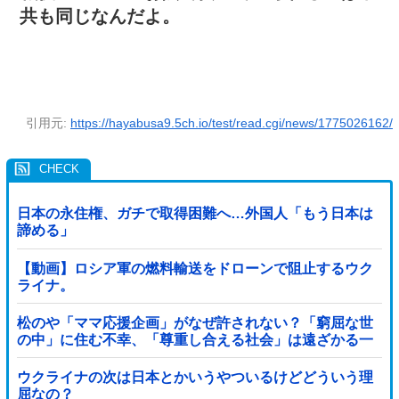
共も同じなんだよ。
引用元:
https://hayabusa9.5ch.io/test/read.cgi/news/1775026162/
日本の永住権、ガチで取得困難へ…外国人「もう日本は
諦める」
【動画】ロシア軍の燃料輸送をドローンで阻止するウク
ライナ。
松のや「ママ応援企画」がなぜ許されない？「窮屈な世
の中」に住む不幸、「尊重し合える社会」は遠ざかる一
方
ウクライナの次は日本とかいうやついるけどどういう理
屈なの？