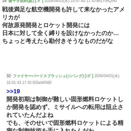
19:
膝十字固め(庭) [ﾆﾀﾞ]
2026/04/01(水) 15:57:40.11 ID:eo1YMQIh0
戦後満足な航空機開発も許して来なかったアメ
リカが
何故原発開発とロケット開発には
日本に対して全く縛りを設けなかったのか…
ちょっと考えたら勘付きそうなものだがな
32:
ファイヤーバードスプラッシュ(ジパング) [ﾆﾀﾞ]
2026/04/01(水)
16:01:43.17 ID:925eWI560
>>19
開発初期は制御が難しい固形燃料ロケットし
か開発を認めず、ミサイルへの転用は阻止さ
れていたんだよね
でも、そのせいで固形燃料ロケットによる精
密な制御技術を手に入れたんだわ