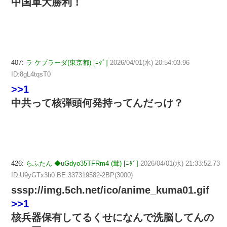
中国軍大勝利！
407:
ラ ケブラーダ(東京都) [ﾆﾀﾞ]
2026/04/01(水) 20:54:03.96
ID:8gL4tqsT0
>>1
中共って核弾頭何発持ってんだっけ？
426:
らふたん ◆uGdyo35TFRm4 (茸) [ﾆﾀﾞ]
2026/04/01(水) 21:33:52.73
ID:U9yGTx3h0 BE:337319582-2BP(3000)
sssp://img.5ch.net/ico/anime_kuma01.gif
>>1
核兵器保有してるくせになんで洗脳してんの