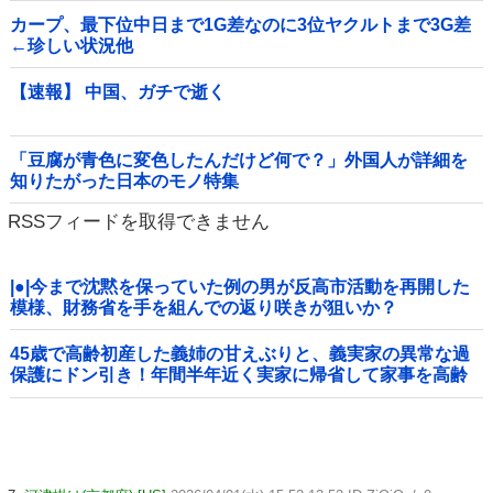
カープ、最下位中日まで1G差なのに3位ヤクルトまで3G差
←珍しい状況他
【速報】 中国、ガチで逝く
「豆腐が青色に変色したんだけど何で？」外国人が詳細を
知りたがった日本のモノ特集
RSSフィードを取得できません
|●|今まで沈黙を保っていた例の男が反高市活動を再開した
模様、財務省を手を組んでの返り咲きが狙いか？
45歳で高齢初産した義姉の甘えぶりと、義実家の異常な過
保護にドン引き！年間半年近く実家に帰省して家事を高齢
親に丸投げし、新幹線の移動すら義兄に送迎させてい
た・・・