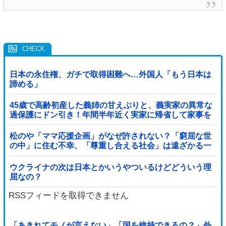
日本の永住権、ガチで取得困難へ…外国人「もう日本は
諦める」
45歳で高齢初産した義姉の甘えぶりと、義実家の異常な
過保護にドン引き！年間半年近く実家に帰省して家事を
高齢親に丸投げし、新幹線の移動すら義兄に送迎させて
いた・・・
松のや「ママ応援企画」がなぜ許されない？「窮屈な世
の中」に住む不幸、「尊重し合える社会」は遠ざかる一
方
ウクライナの次は日本とかいうやついるけどどういう理
屈なの？
RSSフィードを取得できません
「あきれてモノが言えない」「国を維持できるの？」外