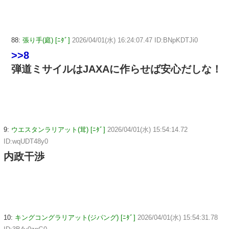
88:
張り手(庭) [ﾆﾀﾞ]
2026/04/01(水) 16:24:07.47 ID:BNpKDTJi0
>>8
弾道ミサイルはJAXAに作らせば安心だしな！
9:
ウエスタンラリアット(茸) [ﾆﾀﾞ]
2026/04/01(水) 15:54:14.72
ID:wqUDT48y0
内政干渉
10:
キングコングラリアット(ジパング) [ﾆﾀﾞ]
2026/04/01(水) 15:54:31.78