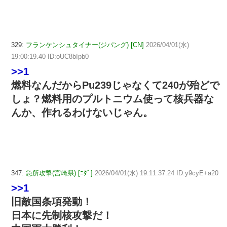
329:
フランケンシュタイナー(ジパング) [CN]
2026/04/01(水)
19:00:19.40 ID:oUC8bIpb0
>>1
燃料なんだからPu239じゃなくて240が殆どで
しょ？燃料用のプルトニウム使って核兵器な
んか、作れるわけないじゃん。
347:
急所攻撃(宮崎県) [ﾆﾀﾞ]
2026/04/01(水) 19:11:37.24 ID:y9cyE+a20
>>1
旧敵国条項発動！
日本に先制核攻撃だ！