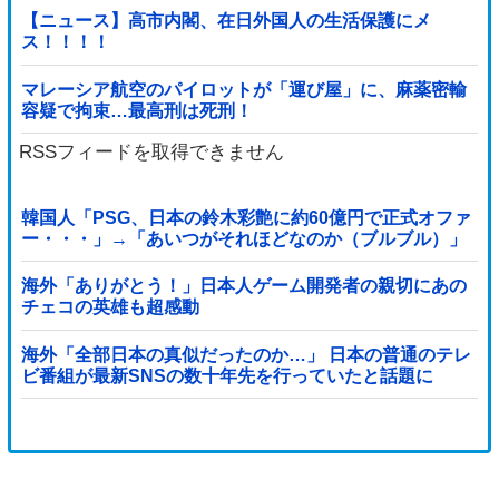
【ニュース】高市内閣、在日外国人の生活保護にメ
ス！！！！
マレーシア航空のパイロットが「運び屋」に、麻薬密輸
容疑で拘束…最高刑は死刑！
RSSフィードを取得できません
韓国人「PSG、日本の鈴木彩艶に約60億円で正式オファ
ー・・・」→「あいつがそれほどなのか（ブルブル）」
「レギュラーとして出れるとは思わないけど、それでも
やっぱり羨ましいね」
海外「ありがとう！」日本人ゲーム開発者の親切にあの
チェコの英雄も超感動
海外「全部日本の真似だったのか…」 日本の普通のテレ
ビ番組が最新SNSの数十年先を行っていたと話題に