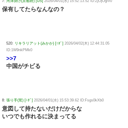
7:
河津掛け(京都府) [US]
2026/04/01(水) 15:52:13.52 ID:ZjOjOg/v0
保有してたらなんなの？
520:
リキラリアット(みかか) [ﾆﾀﾞ]
2026/04/02(木) 12:44:31.05
ID:1W9nkPMk0
>>7
中国がチビる
8:
張り手(茸) [ﾆﾀﾞ]
2026/04/01(水) 15:53:39.62 ID:Fsgs0kXb0
意図して持たないだけだからな
いつでも作れるに決まってる