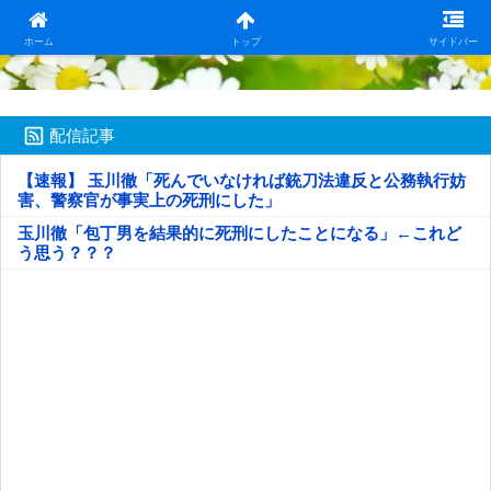
日本第一！ニュース録
ホーム
トップ
サイドバー
配信記事
【速報】 玉川徹「死んでいなければ銃刀法違反と公務執行妨
害、警察官が事実上の死刑にした」
玉川徹「包丁男を結果的に死刑にしたことになる」←これど
う思う？？？