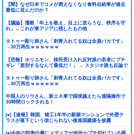
【闇】なぜ日本でコメが買えなくなり食料自給率が過去
最低に並んだのか？
【議論】儒教「年上を敬え、目上に逆らうな、秩序を守
れ」←これが東アジアに残したもの他
タトゥー彫り師さん「刺青入れてる奴は全員バカです」
→30万再生ｗｗｗｗｗｗ
【悲報】ホリエモン、移民受け入れ反対派の若者にブチ
ギレ「差別するなんて最低だ！」 → スタジオ誰も反論で
きず沈黙 ………
タトゥー彫り師さん「刺青入れてる奴は全員バカです」
→30万再生ｗｗｗｗｗｗ
中国人のリウさん、新エネ車で国境越えたら遠隔操作で
30時間ロックされる！
|●|【速報】韓国、竣工1年半の新築マンションで外壁テ
ラスが落下という信じられない後進国建築を披露
|●|今年の防衛白書にメディアが何故かブチ切れている模