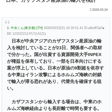
2026.03.24
1:
中央くん(東京都) [TH]
2026/03/23(月) 16:20:51.41 ID:a8orBSjI0●
BE:123322212-PLT(14121)
日本が中央アジアのカザフスタン産原油の輸
入を検討していることが23日、関係者への取材
で分かった。国が出資する資源開発大手INPEX
が権益を保有しており、一部を日本向けにする
案が浮上している。日本が原油の9割超を依存す
る中東はイラン攻撃によるホルムズ海峡の封鎖
で輸入が滞る恐れがあり、代替先を確保する狙
い。
カザフスタンから輸入する場合は、中東のホ
ルムズ海峡経由よりも長距離で時間も要する。