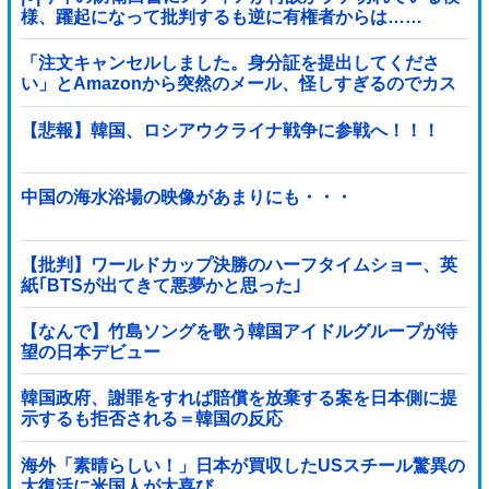
様、躍起になって批判するも逆に有権者からは……
「注文キャンセルしました。身分証を提出してくださ
い」とAmazonから突然のメール、怪しすぎるのでカス
タマーに確認したら……
【悲報】韓国、ロシアウクライナ戦争に参戦へ！！！
中国の海水浴場の映像があまりにも・・・
【批判】ワールドカップ決勝のハーフタイムショー、英
紙｢BTSが出てきて悪夢かと思った｣
【なんで】竹島ソングを歌う韓国アイドルグループが待
望の日本デビュー
韓国政府、謝罪をすれば賠償を放棄する案を日本側に提
示するも拒否される＝韓国の反応
海外「素晴らしい！」日本が買収したUSスチール驚異の
大復活に米国人が大喜び