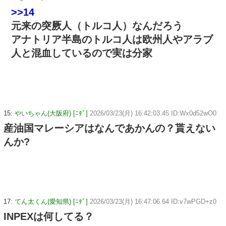
>>14
元来の突厥人（トルコ人）なんだろう
アナトリア半島のトルコ人は欧州人やアラブ
人と混血しているので実は分家
15:
やいちゃん(大阪府) [ﾆﾀﾞ]
2026/03/23(月) 16:42:03.45 ID:Wx0d52wO0
産油国マレーシアはなんであかんの？貰えない
んか?
17:
てん太くん(愛知県) [ﾆﾀﾞ]
2026/03/23(月) 16:47:06.64 ID:v7wPGD+z0
INPEXは何してる？