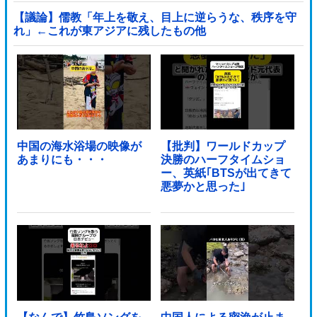
ル」＝韓国の反応
【議論】儒教「年上を敬え、目上に逆らうな、秩序を守
れ」←これが東アジアに残したもの他
中国の海水浴場の映像が
【批判】ワールドカップ
あまりにも・・・
決勝のハーフタイムショ
ー、英紙｢BTSが出てきて
悪夢かと思った｣