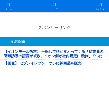
日本第一！ニュース録
ホーム
トップ
サイドバー
スポンサーリンク
配信記事
【イオンモール熊本】 一転して話が変わってくる「従業員の
避難誘導の証言が複数」イオン側が社内規定に抵触していた
疑い
【画像】 セブンイレブン、ついに神商品を販売