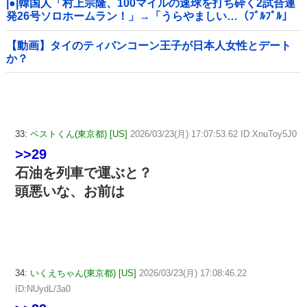
|●|韓国人「村上宗隆、100マイルの速球を打ち砕く2試合連
発26号ソロホームラン！」→「うらやましい…（ﾌﾞﾙﾌﾞﾙ」
＝韓国の反応
【動画】タイのティパンコーン王子が日本人女性とデート
か？
33:
ベストくん(東京都) [US]
2026/03/23(月) 17:07:53.62 ID:XnuToy5J0
>>29
石油を列車で運ぶと？
頭悪いな、お前は
34:
いくえちゃん(東京都) [US]
2026/03/23(月) 17:08:46.22
ID:NUydL/3a0