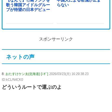
【なんで】竹島ソングを
中国人による密漁が止ま
歌う韓国アイドルグルー
らない
プが待望の日本デビュー
スポンサーリンク
ネットの声
8:
おたすけケン太(北海道) [ﾆﾀﾞ]
2026/03/23(月) 16:29:38.23
ID:kCL/N4CK0
どういうルートで運ぶのよ