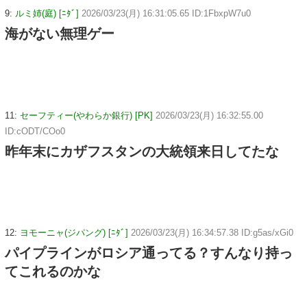
9:
ルミ姉(庭) [ﾆﾀﾞ]
2026/03/23(月) 16:31:05.65 ID:1FbxpW7u0
海がない無理ゲー
11:
セーフティー(やわらか銀行) [PK]
2026/03/23(月) 16:32:55.00
ID:cODT/COo0
昨年末にカザフスタンの大統領来日してたな
12:
ヨモーニャ(ジパング) [ﾆﾀﾞ]
2026/03/23(月) 16:34:57.38 ID:g5as/xGi0
パイプラインがロシア通ってる？すんなり持っ
てこれるのかな