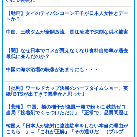
いに６割割れ
【動画】タイのティパンコーン王子が日本人女性とデー
トか？
中国、三峡ダムが全開放流。長江流域で深刻な洪水被害
【闇】なぜ日本でコメが買えなくなり食料自給率が過去
最低に並んだのか？
中国の海水浴場の映像があまりにも・・・
【批判】ワールドカップ決勝のハーフタイムショー、英
紙｢BTSが出てきて悪夢かと思った｣
【悲報】 中国、橋の欄干が強風一発で粉々に 鉄筋ゼロ
当局「接着剤でくっつけただけ」「正常で、品質問題は
ない」
韓国人「日本人が絶対に違法駐車をしない本当の理由が
こちら…」→「これが正解」「その通りだ…（ブルブ