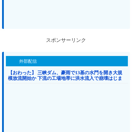
スポンサーリンク
外部配信
【おわった】 三峡ダム、豪雨で13基の水門を開き大規
模放流開始か 下流の工場地帯に洪水流入で崩壊はじま
る