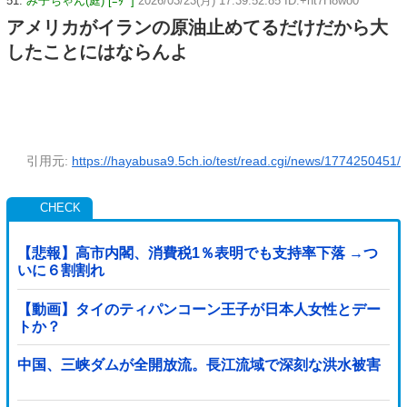
51:
み子ちゃん(庭) [ﾆﾀﾞ]
2026/03/23(月) 17:39:52.85 ID:+nt7H8wo0
アメリカがイランの原油止めてるだけだから大
したことにはならんよ
引用元:
https://hayabusa9.5ch.io/test/read.cgi/news/1774250451/
【悲報】高市内閣、消費税1％表明でも支持率下落 →つ
いに６割割れ
【動画】タイのティパンコーン王子が日本人女性とデー
トか？
中国、三峡ダムが全開放流。長江流域で深刻な洪水被害