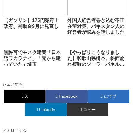
【ガソリン】175円案浮上
外国人経営者巻き込む不正
政府、補助金9月に見直し
在留対策、パキスタン人の
経営者が悩みを話しました
無許可でモスク建築「日本
【やっぱりこうなりまし
語ワカラナイ」「元から建
た】和歌山県橋本、斜面崩
っていた」埼玉
れ複数のソーラーパネル落
下。大雨の影響か
シェアする
X
Facebook
はてブ
LinkedIn
コピー
フォローする