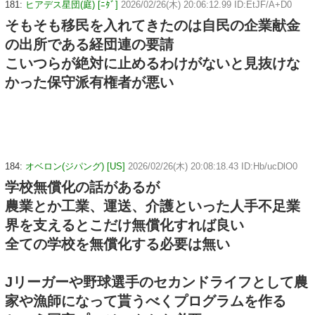
181:
ヒアデス星団(庭) [ﾆﾀﾞ]
2026/02/26(木) 20:06:12.99 ID:EtJF/A+D0
そもそも移民を入れてきたのは自民の企業献金
の出所である経団連の要請
こいつらが絶対に止めるわけがないと見抜けな
かった保守派有権者が悪い
184:
オベロン(ジパング) [US]
2026/02/26(木) 20:08:18.43 ID:Hb/ucDlO0
学校無償化の話があるが
農業とか工業、運送、介護といった人手不足業
界を支えるとこだけ無償化すれば良い
全ての学校を無償化する必要は無い
Jリーガーや野球選手のセカンドライフとして農
家や漁師になって貰うべくプログラムを作る