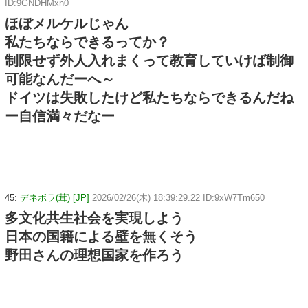
ID:9GNDHMxn0
ほぼメルケルじゃん
私たちならできるってか？
制限せず外人入れまくって教育していけば制御
可能なんだーへ～
ドイツは失敗したけど私たちならできるんだね
ー自信満々だなー
45:
デネボラ(茸) [JP]
2026/02/26(木) 18:39:29.22 ID:9xW7Tm650
多文化共生社会を実現しよう
日本の国籍による壁を無くそう
野田さんの理想国家を作ろう