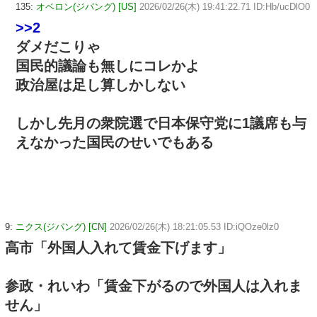
135:
オベロン(ジパング) [US]
2026/02/26(木) 19:41:22.71 ID:Hb/ucDlO0
>>2
ダメだこりゃ
国民的議論も無しにコレかよ
政治屋は足し算しかしない
しかし先月の衆院選で日本保守党に1議席も与
えなかった国民のせいでもある
9:
ニクス(ジパング) [CN]
2026/02/26(木) 18:21:05.53 ID:iQOze0lz0
高市「外国人入れて賃金下げます」
参政・れいわ「賃金下がるので外国人は入れま
せん」