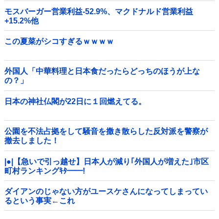
モスバーガー営業利益-52.9%、マクドナルド営業利益
+15.2%他
この夏菜がシコすぎるｗｗｗｗ
外国人「中華料理と日本食だったらどっちのほうが上な
の？」
日本の神社仏閣が22日に１回燃えてる。
公園を不法占拠をして騒音を撒き散らした反対派を警察が
撤去しました！
|●|【急いで引っ越せ】日本人が減り｢外国人が増えた｣市区
町村ランキングｷﾀ━━!
ダイアンのじゃない方がユースケさんになってしまってい
るという事実←これ