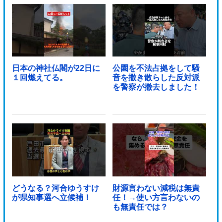
日本の神社仏閣が22日に
公園を不法占拠をして騒
１回燃えてる。
音を撒き散らした反対派
を警察が撤去しました！
どうなる？河合ゆうすけ
財源言わない減税は無責
が県知事選へ立候補！
任！→使い方言わないの
も無責任では？