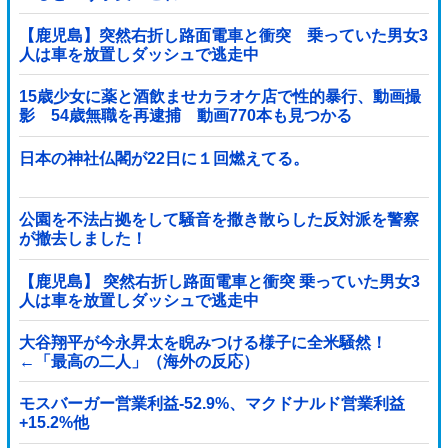
【鹿児島】突然右折し路面電車と衝突 乗っていた男女3
人は車を放置しダッシュで逃走中
15歳少女に薬と酒飲ませカラオケ店で性的暴行、動画撮
影 54歳無職を再逮捕 動画770本も見つかる
日本の神社仏閣が22日に１回燃えてる。
公園を不法占拠をして騒音を撒き散らした反対派を警察
が撤去しました！
【鹿児島】 突然右折し路面電車と衝突 乗っていた男女3
人は車を放置しダッシュで逃走中
大谷翔平が今永昇太を睨みつける様子に全米騒然！
←「最高の二人」（海外の反応）
モスバーガー営業利益-52.9%、マクドナルド営業利益
+15.2%他