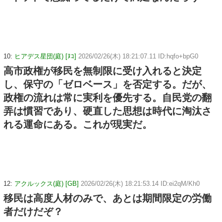
10:
ヒアデス星団(庭) [ﾇｺ]
2026/02/26(木) 18:21:07.11 ID:hqfo+bpG0
高市政権が移民を無制限に受け入れると決定
し、保守の「ゼロベース」を否定する。だが、
政権の流れは常に実利を優先する。自民党の翻
弄は慣習であり、硬直した思想は時代に淘汰さ
れる運命にある。これが現実だ。
12:
アクルックス(庭) [GB]
2026/02/26(木) 18:21:53.14 ID:ei2qM/Kh0
移民は高度人材のみで、あとは期間限定の労働
者だけだぞ？