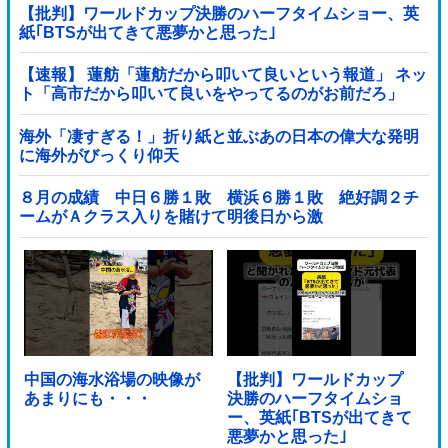
【批判】ワールドカップ決勝のハーフタイムショー、英
紙｢BTSが出てきて悪夢かと思った｣
【速報】 蓮舫「蓮舫だから叩いて良いという報道」 ネッ
ト「高市だから叩いて良いをやってるのがお前だろ」
海外「凄すぎる！」折り紙と並ぶあの日本の偉大な発明
に海外がびっくり仰天
８月の成績 中日６勝１敗 横浜６勝１敗 絶好調２チ
ームがＡクラス入りを賭けて明後日から激
突！！！！！！！！！他
中国の海水浴場の映像が
【批判】ワールドカップ
あまりにも・・・
決勝のハーフタイムショ
ー、英紙｢BTSが出てきて
悪夢かと思った｣