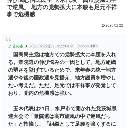
で逆風」 地方の党勢拡大に本腰も足元不祥
事で危機感
2026.02.22
1:
蚤の市 ★
2026/02/22(日) 14:22:04.96 ID:g0gqQklF9
国民民主党は地方での党勢拡大に本腰を入れ
る。衆院選の伸び悩みの一因として、地方組織
の弱さを挙げているためで、来年春の統一地方
選や今後の国政選を見据え、地方議員を増やし
たい考えだ。ただ、足元では不祥事が発覚して
おり、党内の危機感は強い。
玉木代表は21日、水戸市で開かれた党茨城県
連大会で「衆院選は高市旋風の中で逆風だっ
た」と指摘し、「組織として足腰を強くするに