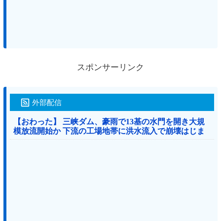
スポンサーリンク
外部配信
【おわった】 三峡ダム、豪雨で13基の水門を開き大規
模放流開始か 下流の工場地帯に洪水流入で崩壊はじま
る