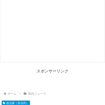
スポンサーリンク
ホーム
国内ニュース
政治家（非自民）