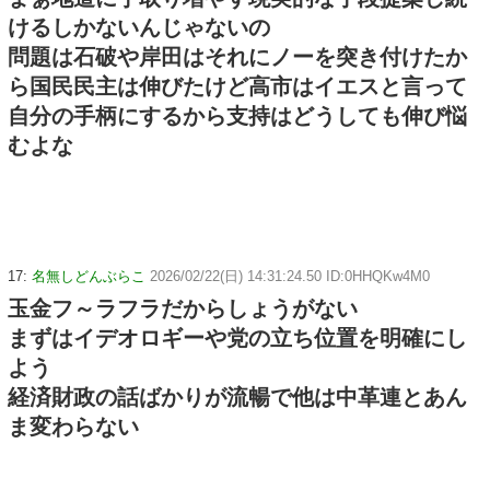
けるしかないんじゃないの
問題は石破や岸田はそれにノーを突き付けたか
ら国民民主は伸びたけど高市はイエスと言って
自分の手柄にするから支持はどうしても伸び悩
むよな
17:
名無しどんぶらこ
2026/02/22(日) 14:31:24.50 ID:0HHQKw4M0
玉金フ～ラフラだからしょうがない
まずはイデオロギーや党の立ち位置を明確にし
よう
経済財政の話ばかりが流暢で他は中革連とあん
ま変わらない