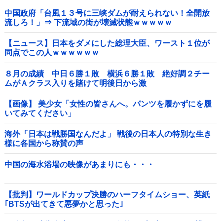
中国政府「台風１３号に三峡ダムが耐えられない！全開放
流しろ！」⇒ 下流域の街が壊滅状態ｗｗｗｗｗ
【ニュース】日本をダメにした総理大臣、ワースト１位が
同点でこの人ｗｗｗｗｗｗ
８月の成績 中日６勝１敗 横浜６勝１敗 絶好調２チー
ムがＡクラス入りを賭けて明後日から激
突！！！！！！！！！他
【画像】 美少女「女性の皆さんへ。パンツを履かずにを履
いてみてください」
海外「日本は戦勝国なんだよ」 戦後の日本人の特別な生き
様に各国から称賛の声
中国の海水浴場の映像があまりにも・・・
【批判】ワールドカップ決勝のハーフタイムショー、英紙
｢BTSが出てきて悪夢かと思った｣