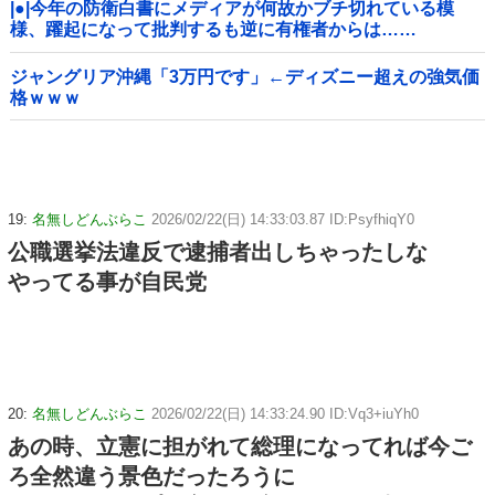
|●|今年の防衛白書にメディアが何故かブチ切れている模
様、躍起になって批判するも逆に有権者からは……
ジャングリア沖縄「3万円です」←ディズニー超えの強気価
格ｗｗｗ
19:
名無しどんぶらこ
2026/02/22(日) 14:33:03.87 ID:PsyfhiqY0
公職選挙法違反で逮捕者出しちゃったしな
やってる事が自民党
20:
名無しどんぶらこ
2026/02/22(日) 14:33:24.90 ID:Vq3+iuYh0
あの時、立憲に担がれて総理になってれば今ご
ろ全然違う景色だったろうに