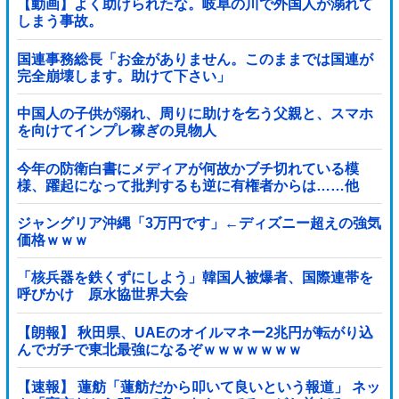
【動画】よく助けられたな。岐阜の川で外国人が溺れて
しまう事故。
国連事務総長「お金がありません。このままでは国連が
完全崩壊します。助けて下さい」
中国人の子供が溺れ、周りに助けを乞う父親と、スマホ
を向けてインプレ稼ぎの見物人
今年の防衛白書にメディアが何故かブチ切れている模
様、躍起になって批判するも逆に有権者からは……他
ジャングリア沖縄「3万円です」←ディズニー超えの強気
価格ｗｗｗ
「核兵器を鉄くずにしよう」韓国人被爆者、国際連帯を
呼びかけ 原水協世界大会
【朗報】 秋田県、UAEのオイルマネー2兆円が転がり込
んでガチで東北最強になるぞｗｗｗｗｗｗｗ
【速報】 蓮舫「蓮舫だから叩いて良いという報道」 ネッ