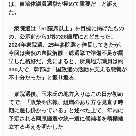
は、自治体議員選挙が極めて重要だ」と訴え
た。
衆院選は「51議席以上」を目標に掲げたもの
の、公示前から1増の28議席にとどまった。
2024年衆院選、25年参院選と伸長してきたが、
今回は突然の衆院解散・総選挙で準備不足が露
呈した格好だ。党によると、所属地方議員は約
330人で、幹部は「国政選の活動を支える態勢が
不十分だった」と振り返る。
衆院選後、玉木氏の地方入りはこの日が初め
てで、「政策や広報、組織のあり方を見直す時
期に差し掛かっている」と述べた上で、年内に
予定される同県議選や統一選に候補者を積極擁
立する考えを明かした。