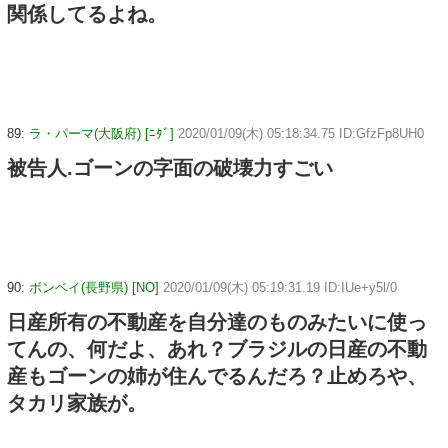
関係してるよね。
89:
ラ・パーマ(大阪府) [ﾆﾀﾞ]
2020/01/09(木) 05:18:34.75 ID:GfzFp8UH0
被告人.ゴーンの字面の破壊力すごい
90:
ボンベイ(長野県) [NO]
2020/01/09(木) 05:19:31.19 ID:IUe+y5l/0
日産所有の不動産を自分達のものみたいに使っ
てんの、何だよ、あれ？ブラジルの日産の不動
産もゴーンの姉が住んでるんだろ？止めろや、
タカリ家族が。