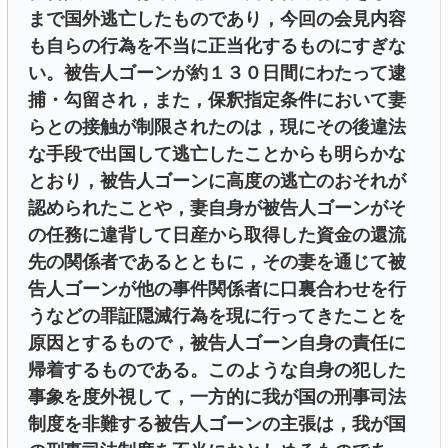
まで国外逃亡したものであり，今回の会見内容
も自らの行為を不当に正当化するものにすぎな
い。被告人ゴーンが約１３０日間にわたって逮
捕・勾留され，また，保釈指定条件において妻
らとの接触が制限されたのは，現にその後違法
な手段で出国して逃亡したことからも明らかな
とおり，被告人ゴーンに高度の逃亡のおそれが
認められたことや，妻自身が被告人ゴーンがそ
の任務に違背して日産から取得した資金の還流
先の関係者であるとともに，その妻を通じて被
告人ゴーンが他の事件関係者に口裏合わせを行
うなどの罪証隠滅行為を現に行ってきたことを
原因とするもので，被告人ゴーン自身の責任に
帰着するものである。このような自身の犯した
事象を度外視して，一方的に我が国の刑事司法
制度を非難する被告人ゴーンの主張は，我が国