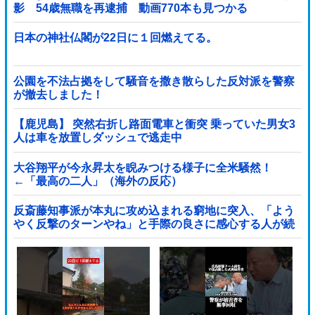
影 54歳無職を再逮捕 動画770本も見つかる
日本の神社仏閣が22日に１回燃えてる。
公園を不法占拠をして騒音を撒き散らした反対派を警察
が撤去しました！
【鹿児島】 突然右折し路面電車と衝突 乗っていた男女3
人は車を放置しダッシュで逃走中
大谷翔平が今永昇太を睨みつける様子に全米騒然！
←「最高の二人」（海外の反応）
反斎藤知事派が本丸に攻め込まれる窮地に突入、「よう
やく反撃のターンやね」と手際の良さに感心する人が続
出中他