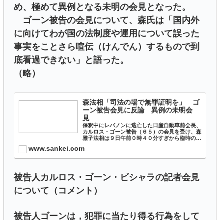
め、極めて異例となる未明の会見となった。
ゴーン被告の会見について、森氏は「国内外
に向けてわが国の法制度や運用について誤った
事実をことさら喧伝（けんでん）するもので到
底看過できない」と語った。
（略）
森法相「司法の場で無罪証明を」 ゴ
ーン被告会見に反論 異例の未明会
見
保釈中にレバノンに逃亡した日産自動車前会長、
カルロス・ゴーン被告（６５）の会見を受け、森
雅子法相は９日午前０時４０分すぎから臨時の記
者会見を開き、「潔白とい…
www.sankei.com
被告人カルロス・ゴーン・ビシャラの記者会見
について（コメント）
被告人ゴーンは，犯罪に当たり得る行為をして