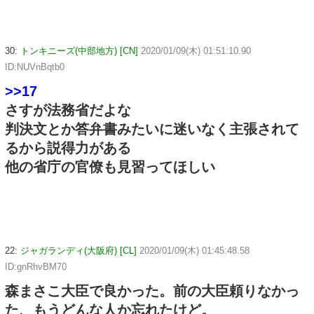
30:
トンキニーズ(中部地方) [CN]
2020/01/09(木) 01:51:10.90
ID:NUVnBqtb0
>>17
さすが法務省だよな
判決文とか答弁書みたいに迷いなく主張されて
るから説得力がある
他の省庁の官僚も見習ってほしい
22:
ジャガランディ(大阪府) [CL]
2020/01/09(木) 01:45:48.58
ID:gnRhvBM70
森まさこ大臣で良かった。前の大臣頼りなかっ
た、もうどんな人か忘れたけど。