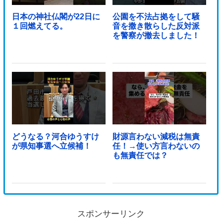
日本の神社仏閣が22日に
公園を不法占拠をして騒
１回燃えてる。
音を撒き散らした反対派
を警察が撤去しました！
どうなる？河合ゆうすけ
財源言わない減税は無責
が県知事選へ立候補！
任！→使い方言わないの
も無責任では？
スポンサーリンク