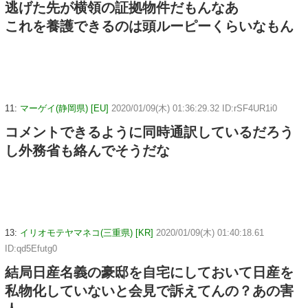
逃げた先が横領の証拠物件だもんなあ
これを養護できるのは頭ルーピーくらいなもん
11:
マーゲイ(静岡県) [EU]
2020/01/09(木) 01:36:29.32 ID:rSF4UR1i0
コメントできるように同時通訳しているだろう
し外務省も絡んでそうだな
13:
イリオモテヤマネコ(三重県) [KR]
2020/01/09(木) 01:40:18.61
ID:qd5Efutg0
結局日産名義の豪邸を自宅にしておいて日産を
私物化していないと会見で訴えてんの？あの害