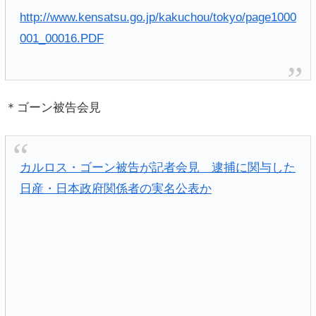
http://www.kensatsu.go.jp/kakuchou/tokyo/page1000
001_00016.PDF
＊ゴーン被告会見
カルロス・ゴーン被告が記者会見 逮捕に関与した
日産・日本政府関係者の実名公表か