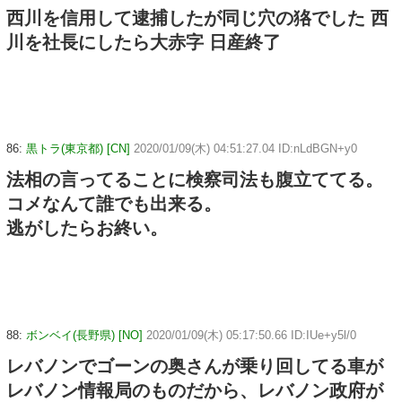
西川を信用して逮捕したが同じ穴の狢でした 西
川を社長にしたら大赤字 日産終了
86:
黒トラ(東京都) [CN]
2020/01/09(木) 04:51:27.04 ID:nLdBGN+y0
法相の言ってることに検察司法も腹立ててる。
コメなんて誰でも出来る。
逃がしたらお終い。
88:
ボンベイ(長野県) [NO]
2020/01/09(木) 05:17:50.66 ID:IUe+y5l/0
レバノンでゴーンの奥さんが乗り回してる車が
レバノン情報局のものだから、レバノン政府が