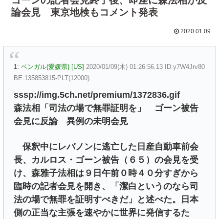
論会見 東京地検もコメント発表
2020.01.09
1:
ベンガル(愛媛県) [US]
2020/01/09(木) 01:26:56.13 ID:y7W4Jrv80
BE:135853815-PLT(12000)
sssp://img.5ch.net/premium/1372836.gif
森法相「司法の場で無罪証明を」 ゴーン被告
会見に反論 異例の未明会見
保釈中にレバノンに逃亡した日産自動車前会
長、カルロス・ゴーン被告（６５）の会見を受
け、森雅子法相は９日午前０時４０分すぎから
臨時の記者会見を開き、「潔白というのなら司
法の場で無罪を証明すべきだ」と述べた。日本
側の正当な主張を速やかに世界に発信するた