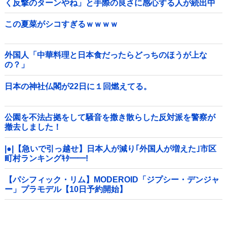
く反撃のターンやね」と手際の良さに感心する人が続出中
他
この夏菜がシコすぎるｗｗｗｗ
外国人「中華料理と日本食だったらどっちのほうが上な
の？」
日本の神社仏閣が22日に１回燃えてる。
公園を不法占拠をして騒音を撒き散らした反対派を警察が
撤去しました！
|●|【急いで引っ越せ】日本人が減り｢外国人が増えた｣市区
町村ランキングｷﾀ━━!
【パシフィック・リム】MODEROID「ジプシー・デンジャ
ー」プラモデル【10日予約開始】