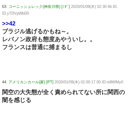
63:
コーニッシュレック(神奈川県) [ﾆﾀﾞ]
2020/01/09(木) 02:30:46.81
ID:yTDVpWbD0
>>42
ブラジル逃げるかもね～。
レバノン政府も態度あやういし。。
フランスは普通に捕まるし
44:
アメリカンカール(家) [PT]
2020/01/09(木) 02:00:17.00 ID:ni8l6fMy0
関空の大失態が全く責められてない所に関西の
闇を感じる