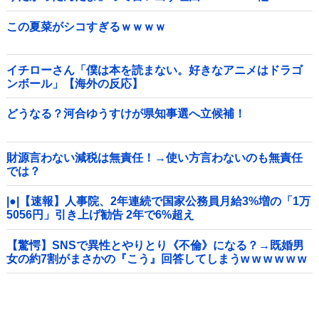
この夏菜がシコすぎるｗｗｗｗ
イチローさん「僕は本を読まない。好きなアニメはドラゴ
ンボール」【海外の反応】
どうなる？河合ゆうすけが県知事選へ立候補！
財源言わない減税は無責任！→使い方言わないのも無責任
では？
|●|【速報】人事院、2年連続で国家公務員月給3%増の「1万
5056円」引き上げ勧告 2年で6%超え
【驚愕】SNSで異性とやりとり《不倫》になる？→既婚男
女の約7割がまさかの『こう』回答してしまうw w w w w w
w w