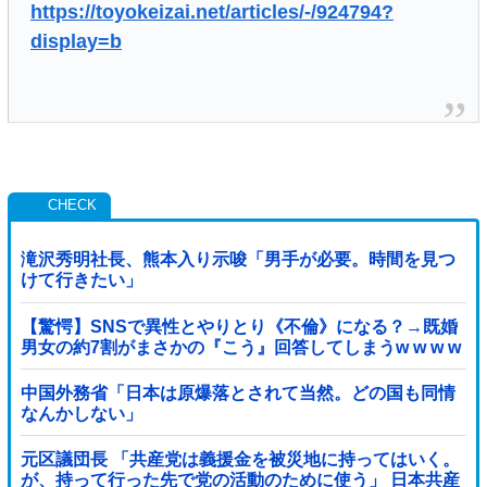
https://toyokeizai.net/articles/-/924794?
display=b
滝沢秀明社長、熊本入り示唆「男手が必要。時間を見つ
けて行きたい」
【驚愕】SNSで異性とやりとり《不倫》になる？→既婚
男女の約7割がまさかの『こう』回答してしまうw w w w
w w w w
中国外務省「日本は原爆落とされて当然。どの国も同情
なんかしない」
元区議団長 「共産党は義援金を被災地に持ってはいく。
が、持って行った先で党の活動のために使う」 日本共産