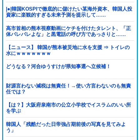
|●|韓国KOSPIで徹底的に儲けたい某海外資本、韓国人投
資家に楽観的すぎる未来予測を提示して……
高市首相の熊本視察動画にケチを付けたタレント、「正
体バレバレよな」と黒電話の呼び方であっさりと……
【ニュース】 韓国が熊本被災地に水を支援 ⇒ トイレの
水にｗｗｗｗｗｗｗ
どうなる？河合ゆうすけが県知事選へ立候補！
財源言わない減税は無責任！→使い方言わないのも無責
任では？
【は？】大阪府泉南市の公立小学校でイスラムのいい所
を学ぶ
韓国人「残酷だった日帝強占期前後の写真を見てみよ
う」