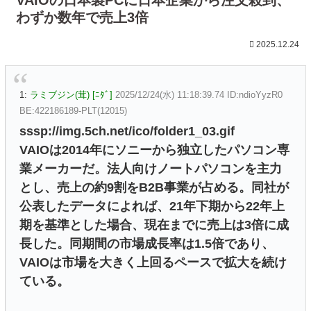
わずか数年で売上3倍
2025.12.24
1:
ラミブジン(茸) [ﾆﾀﾞ]
2025/12/24(水) 11:18:39.74 ID:ndioYyzR0
BE:422186189-PLT(12015)
sssp://img.5ch.net/ico/folder1_03.gif
VAIOは2014年にソニーから独立したパソコン専
業メーカーだ。法人向けノートパソコンを主力
とし、売上の約9割をB2B事業が占める。同社が
公表したデータによれば、21年下期から22年上
期を基準とした場合、現在までに売上は3倍に成
長した。同期間の市場成長率は1.5倍であり、
VAIOは市場を大きく上回るペースで拡大を続け
ている。