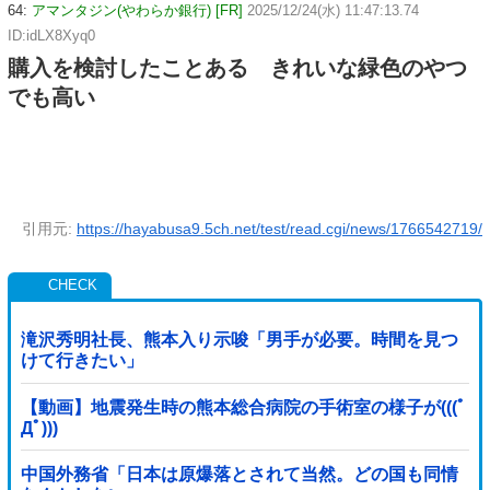
64:
アマンタジン(やわらか銀行) [FR]
2025/12/24(水) 11:47:13.74
ID:idLX8Xyq0
購入を検討したことある きれいな緑色のやつ
でも高い
引用元:
https://hayabusa9.5ch.net/test/read.cgi/news/1766542719/
滝沢秀明社長、熊本入り示唆「男手が必要。時間を見つ
けて行きたい」
【動画】地震発生時の熊本総合病院の手術室の様子が(((ﾟ
Дﾟ)))
中国外務省「日本は原爆落とされて当然。どの国も同情