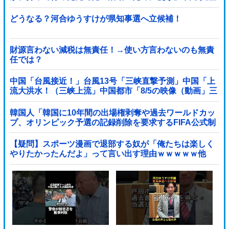
党「事実ではありません」
どうなる？河合ゆうすけが県知事選へ立候補！
財源言わない減税は無責任！→使い方言わないのも無責
任では？
中国「台風接近！」台風13号「三峡直撃予測」中国「上
流大洪水！（三峡上流」中国都市「8/5の映像（動画」三
峡ダム「緊急放流（決壊危機」中国「下流大水害（震え
声」→
韓国人「韓国に10年間の出場権剥奪や過去ワールドカッ
プ、オリンピック予選の記録削除を要求するFIFA公式制
裁を海外メディアが報道！」
【疑問】スポーツ漫画で退部する奴が「俺たちは楽しく
やりたかったんだよ」って言い出す理由ｗｗｗｗｗ他