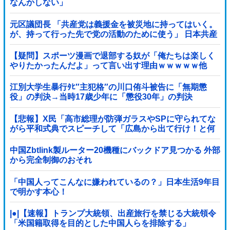
なんかしない」
元区議団長 「共産党は義援金を被災地に持ってはいく。
が、持って行った先で党の活動のために使う」 日本共産
党「事実ではありません」
【疑問】スポーツ漫画で退部する奴が「俺たちは楽しく
やりたかったんだよ」って言い出す理由ｗｗｗｗｗ他
江別大学生暴行ﾀﾋ″主犯格″の川口侑斗被告に「無期懲
役」の判決→当時17歳少年に「懲役30年」の判決
【悲報】X民「高市総理が防弾ガラスやSPに守られてな
がら平和式典でスピーチして「広島から出て行け！と何
度も叫ばれるような人！」 ← 突っ込み殺到 ………
中国Zbtlink製ルーター20機種にバックドア見つかる 外部
から完全制御のおそれ
「中国人ってこんなに嫌われているの？」日本生活9年目
で明かす本心！
|●|【速報】トランプ大統領、出産旅行を禁じる大統領令
「米国籍取得を目的とした中国人らを排除する」