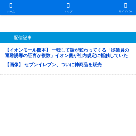
日本第一！ニュース録
ホーム
トップ
サイドバー
配信記事
【イオンモール熊本】 一転して話が変わってくる「従業員の
避難誘導の証言が複数」イオン側が社内規定に抵触していた
疑い
【画像】 セブンイレブン、ついに神商品を販売