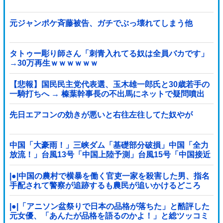
元ジャンポケ斉藤被告、ガチでぶっ壊れてしまう他
タトゥー彫り師さん「刺青入れてる奴は全員バカです」
→30万再生ｗｗｗｗｗｗ
【悲報】国民民主党代表選、玉木雄一郎氏と30歳若手の
一騎打ちへ → 榛葉幹事長の不出馬にネットで疑問噴出
ｗｗｗｗｗｗｗｗｗｗｗｗｗｗｗ
先日エアコンの効きが悪いと右往左往してた奴やが
中国「大豪雨！」三峡ダム「基礎部分破損」中国「全力
放流！」台風13号「中国上陸予測」台風15号「中国接近
（画像」中国「台風同時上陸！（穀物生産が壊滅危機」
→
|●|中国の農村で横暴を働く官吏一家を殺害した男、指名
手配されて警察が追跡するも農民が追いかけるどころ
か……
|●|「アニソン盆祭りで日本の品格が落ちた」と酷評した
元女優、「あんたが品格を語るのかよ！」と総ツッコミ