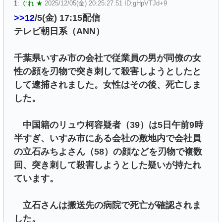
1:
ぐれ ★
2025/12/05(金) 20:25:27.51 ID:gHpVTJd+9
>>12
/5(金) 17:15配信
テレビ朝日系（ANN）
千葉県いすみ市の会社で従業員の男が同僚の女
性の顔を刃物で突き刺して殺害しようとしたと
して逮捕されました。女性はその後、死亡しま
した。
中国籍のリュウ柯容疑者（39）は5日午前9時
半すぎ、いすみ市にある会社の敷地内で会社員
の立石みちよさん（58）の顔などを刃物で複数
回、突き刺して殺害しようとした疑いが持たれ
ています。
立石さんは搬送先の病院で死亡が確認されま
した。