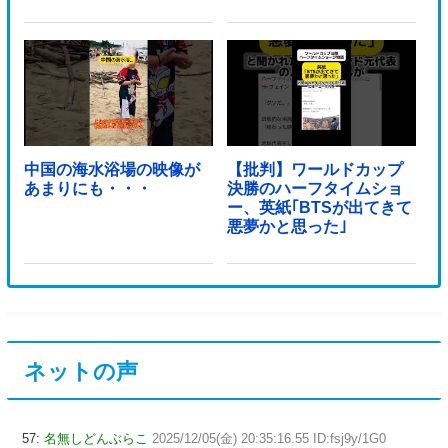
中国の海水浴場の映像が
【批判】ワールドカップ
あまりにも・・・
決勝のハーフタイムショ
ー、英紙｢BTSが出てきて
悪夢かと思った｣
ネットの声
57:
名無しどんぶらこ
2025/12/05(金) 20:35:16.55 ID:fsj9y/1G0