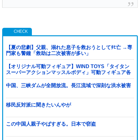
【夏の悲劇】父親、溺れた息子を救おうとしてﾀﾋ亡 →専
門家も警鐘「救助は二次被害が多い」
【オリジナル可動フィギュア】WIND TOYS「タイタン
スーパーアクションマッスルボディ」可動フィギュア各
種【予約開始】
中国、三峡ダムが全開放流。長江流域で深刻な洪水被害
移民反対派に聞きたいんやが
この中国人親子やばすぎる。日本で窃盗