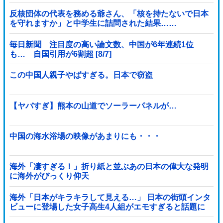
を食らってしまい……
反核団体の代表を務める爺さん、「核を持たないで日本
を守れますか」と中学生に詰問された結果……
毎日新聞 注目度の高い論文数、中国が6年連続1位
も… 自国引用が6割超 [8/7]
この中国人親子やばすぎる。日本で窃盗
【ヤバすぎ】熊本の山道でソーラーパネルが…
中国の海水浴場の映像があまりにも・・・
海外「凄すぎる！」折り紙と並ぶあの日本の偉大な発明
に海外がびっくり仰天
海外「日本がキラキラして見える…」 日本の街頭インタ
ビューに登場した女子高生4人組がエモすぎると話題に