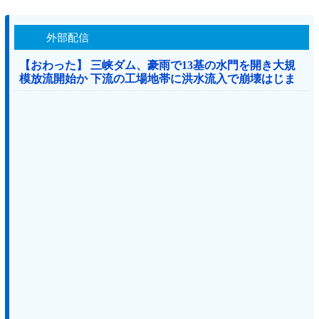
外部配信
【おわった】 三峡ダム、豪雨で13基の水門を開き大規
模放流開始か 下流の工場地帯に洪水流入で崩壊はじま
る