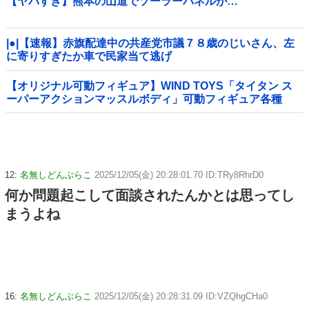
【ヤバすぎ】熊本の山道でソーラーパネルが…
|●|【速報】赤旗配達中の共産党市議７８歳のじいさん、左
に寄りすぎたか車で民家当て逃げ
【オリジナル可動フィギュア】WIND TOYS「タイタン ス
ーパーアクションマッスルボディ」可動フィギュア各種
【予約開始】
12:
名無しどんぶらこ
2025/12/05(金) 20:28:01.70 ID:TRy8RhrD0
何か問題起こして面談されたんかとは思ってし
まうよね
16:
名無しどんぶらこ
2025/12/05(金) 20:28:31.09 ID:VZQhgCHa0