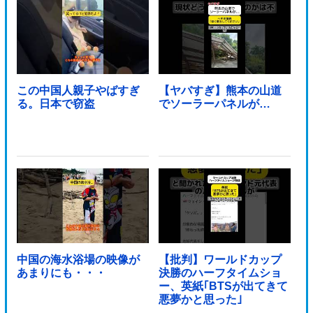
この中国人親子やばすぎ
【ヤバすぎ】熊本の山道
る。日本で窃盗
でソーラーパネルが…
中国の海水浴場の映像が
【批判】ワールドカップ
あまりにも・・・
決勝のハーフタイムショ
ー、英紙｢BTSが出てきて
悪夢かと思った｣