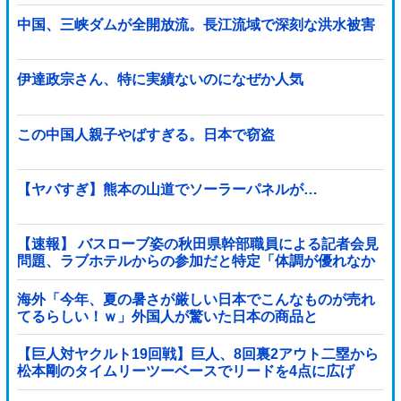
中国、三峡ダムが全開放流。長江流域で深刻な洪水被害
伊達政宗さん、特に実績ないのになぜか人気
この中国人親子やばすぎる。日本で窃盗
【ヤバすぎ】熊本の山道でソーラーパネルが…
【速報】 バスローブ姿の秋田県幹部職員による記者会見
問題、ラブホテルからの参加だと特定「体調が優れなか
ったため...」とは何だったのか
海外「今年、夏の暑さが厳しい日本でこんなものが売れ
てるらしい！ｗ」外国人が驚いた日本の商品と
は・・・？【海外の反応】
【巨人対ヤクルト19回戦】巨人、8回裏2アウト二塁から
松本剛のタイムリーツーベースでリードを4点に広げ
る！！！！！！！！他