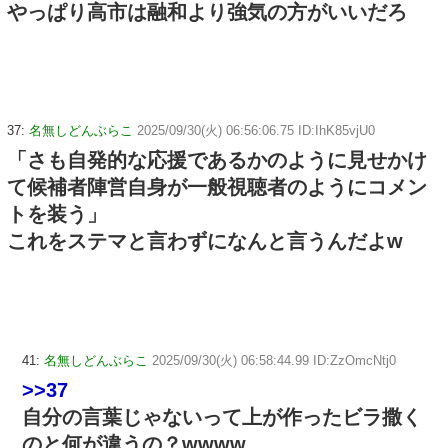
やっぱり高市は融和より強気の方がいいだろ
37:
名無しどんぶらこ
2025/09/30(火) 06:56:06.75 ID:IhK85vjU0
「さも自発的な応援であるかのように見せかけ
て候補者陣営自身が一般視聴者のようにコメン
トを装う」
これをステマと言わずになんと言うんだよw
41:
名無しどんぶらこ
2025/09/30(火) 06:58:44.99 ID:ZzOmcNtj0
>>37
自分の言葉じゃないって上が作ったビラ撒く
のと何が違うの？wwww