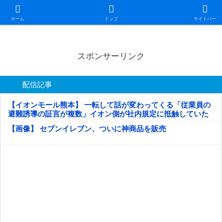
日本第一！ニュース録
ホーム
トップ
サイドバー
スポンサーリンク
配信記事
【イオンモール熊本】 一転して話が変わってくる「従業員の
避難誘導の証言が複数」イオン側が社内規定に抵触していた
疑い
【画像】 セブンイレブン、ついに神商品を販売