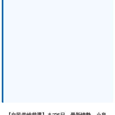
【自民党総裁選】まで5日…最新情勢 小泉