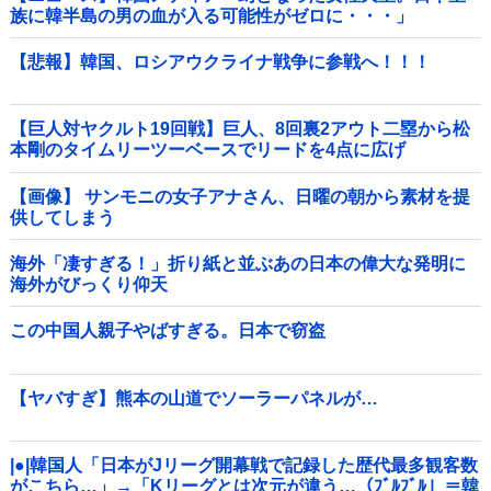
族に韓半島の男の血が入る可能性がゼロに・・・」
【悲報】韓国、ロシアウクライナ戦争に参戦へ！！！
【巨人対ヤクルト19回戦】巨人、8回裏2アウト二塁から松
本剛のタイムリーツーベースでリードを4点に広げ
る！！！！！！！！他
【画像】 サンモニの女子アナさん、日曜の朝から素材を提
供してしまう
海外「凄すぎる！」折り紙と並ぶあの日本の偉大な発明に
海外がびっくり仰天
この中国人親子やばすぎる。日本で窃盗
【ヤバすぎ】熊本の山道でソーラーパネルが…
|●|韓国人「日本がJリーグ開幕戦で記録した歴代最多観客数
がこちら…」→「Kリーグとは次元が違う…（ﾌﾞﾙﾌﾞﾙ」＝韓