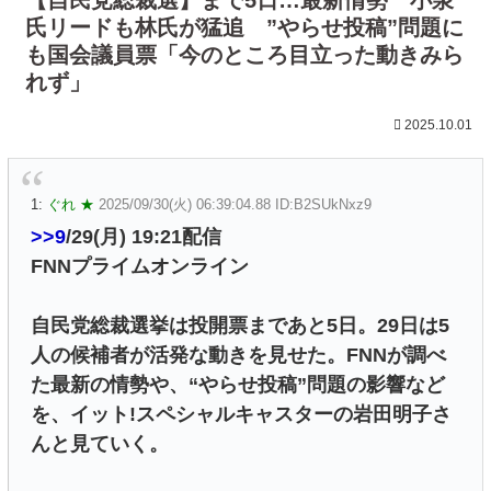
氏リードも林氏が猛追 ”やらせ投稿”問題に
も国会議員票「今のところ目立った動きみら
れず」
2025.10.01
1:
ぐれ ★
2025/09/30(火) 06:39:04.88 ID:B2SUkNxz9
>>9
/29(月) 19:21配信
FNNプライムオンライン
自民党総裁選挙は投開票まであと5日。29日は5
人の候補者が活発な動きを見せた。FNNが調べ
た最新の情勢や、“やらせ投稿”問題の影響など
を、イット!スペシャルキャスターの岩田明子さ
んと見ていく。