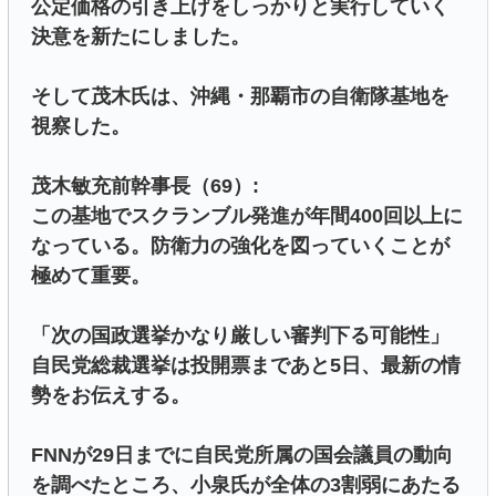
公定価格の引き上げをしっかりと実行していく
決意を新たにしました。
そして茂木氏は、沖縄・那覇市の自衛隊基地を
視察した。
茂木敏充前幹事長（69）:
この基地でスクランブル発進が年間400回以上に
なっている。防衛力の強化を図っていくことが
極めて重要。
「次の国政選挙かなり厳しい審判下る可能性」
自民党総裁選挙は投開票まであと5日、最新の情
勢をお伝えする。
FNNが29日までに自民党所属の国会議員の動向
を調べたところ、小泉氏が全体の3割弱にあたる