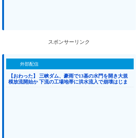
スポンサーリンク
外部配信
【おわった】 三峡ダム、豪雨で13基の水門を開き大規
模放流開始か 下流の工場地帯に洪水流入で崩壊はじま
る