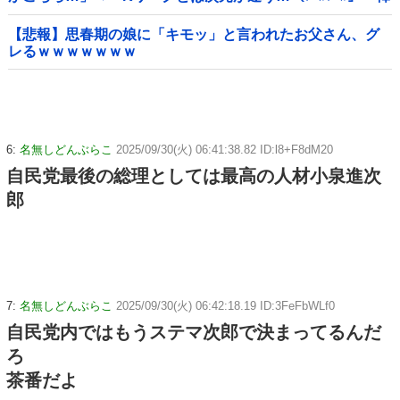
国の反応
【悲報】思春期の娘に「キモッ」と言われたお父さん、グ
レるｗｗｗｗｗｗｗ
6:
名無しどんぶらこ
2025/09/30(火) 06:41:38.82 ID:l8+F8dM20
自民党最後の総理としては最高の人材小泉進次
郎
7:
名無しどんぶらこ
2025/09/30(火) 06:42:18.19 ID:3FeFbWLf0
自民党内ではもうステマ次郎で決まってるんだ
ろ
茶番だよ