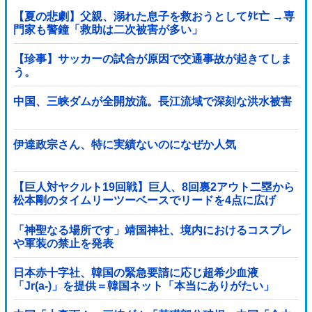
【夏の悲劇】父親、溺れた息子を救おうとしてﾀﾋ亡 →専
門家も警鐘「救助は二次被害が多い」
【珍事】サッカーの試合が原因で交通事故が起きてしま
う。
中国、三峡ダムが全開放流。長江流域で深刻な洪水被害
伊達政宗さん、特に実績ないのになぜか人気
【巨人対ヤクルト19回戦】巨人、8回裏2アウト二塁から
松本剛のタイムリーツーベースでリードを4点に広げ
る！！！！！！！！他
「神聖なる場所です」靖国神社、境内におけるコスプレ
や軍装の禁止を発表
日本赤十字社、韓国の緊急要請に応じ超希少血液
「Jr(a-)」を提供＝韓国ネット「本当にありがたい」