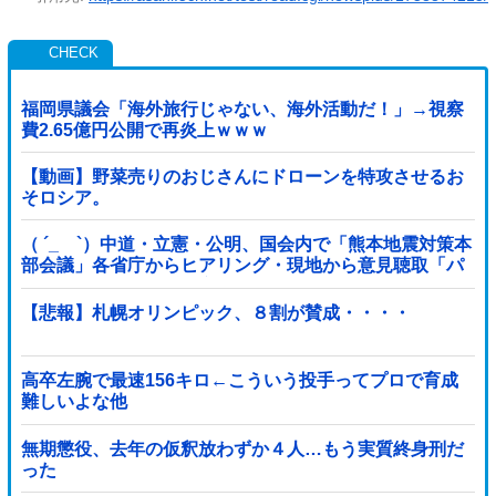
福岡県議会「海外旅行じゃない、海外活動だ！」→視察
費2.65億円公開で再炎上ｗｗｗ
【動画】野菜売りのおじさんにドローンを特攻させるお
そロシア。
（ ´_ゝ`）中道・立憲・公明、国会内で「熊本地震対策本
部会議」各省庁からヒアリング・現地から意見聴取「パ
ーティション、人手、宿泊施設の不足や、...
【悲報】札幌オリンピック、８割が賛成・・・・
高卒左腕で最速156キロ←こういう投手ってプロで育成
難しいよな他
無期懲役、去年の仮釈放わずか４人…もう実質終身刑だ
った