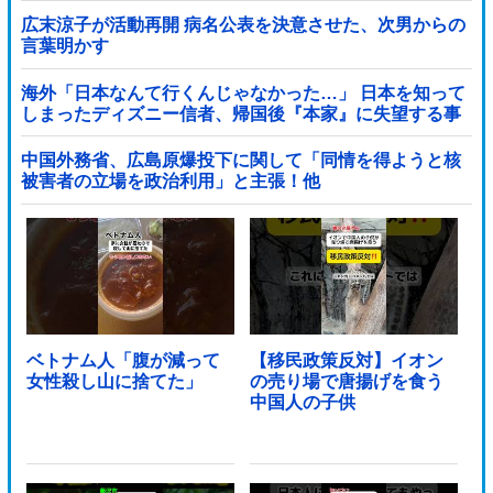
広末涼子が活動再開 病名公表を決意させた、次男からの
言葉明かす
海外「日本なんて行くんじゃなかった…」 日本を知って
しまったディズニー信者、帰国後『本家』に失望する事
態に
中国外務省、広島原爆投下に関して「同情を得ようと核
被害者の立場を政治利用」と主張！他
ベトナム人「腹が減って
【移民政策反対】イオン
女性殺し山に捨てた」
の売り場で唐揚げを食う
中国人の子供