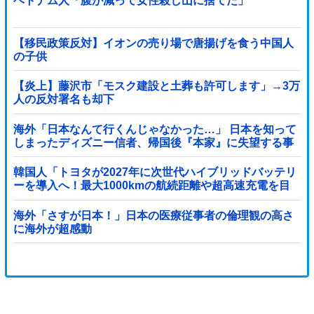
ベトナム人「腹が減って女性殺し山に捨てた」
【移民政策反対】イオンの売り場で唐揚げを食う中国人
の子供
【炎上】藤沢市「モスク建設と土葬も許可します」→3万
人の反対署名も却下
海外「日本なんて行くんじゃなかった…」 日本を知って
しまったディズニー信者、帰国後『本家』に失望する事
態に
韓国人「トヨタが2027年に次世代ハイブリッドバッテリ
ーを導入へ！最大1000kmの航続距離や超高速充電を目
指す」
海外「さすが日本！」日本の医療従事者の倫理観の高さ
に海外が超感動