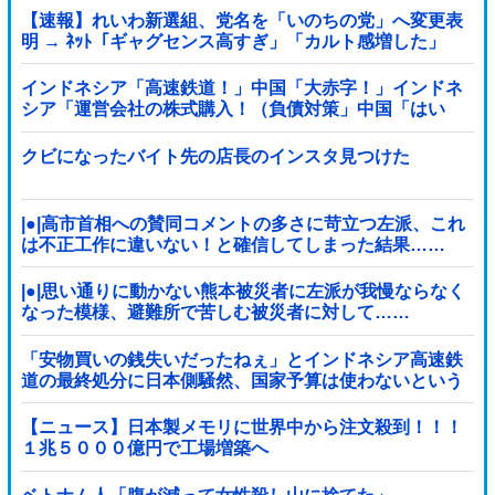
【速報】れいわ新選組、党名を「いのちの党」へ変更表
明 → ﾈｯﾄ「ギャグセンス高すぎ」「カルト感増した」
「迷走しすぎｗ」ｗｗｗｗｗｗｗｗｗｗｗｗｗｗｗ
インドネシア「高速鉄道！」中国「大赤字！」インドネ
シア「運営会社の株式購入！（負債対策」中国「はい
（巨額負債」インドネシア「700km延伸計画！（実質中
止」→
クビになったバイト先の店長のインスタ見つけた
|●|高市首相への賛同コメントの多さに苛立つ左派、これ
は不正工作に違いない！と確信してしまった結果……
|●|思い通りに動かない熊本被災者に左派が我慢ならなく
なった模様、避難所で苦しむ被災者に対して……
「安物買いの銭失いだったねぇ」とインドネシア高速鉄
道の最終処分に日本側騒然、国家予算は使わないという
と何が財源なんだ？
【ニュース】日本製メモリに世界中から注文殺到！！！
１兆５０００億円で工場増築へ