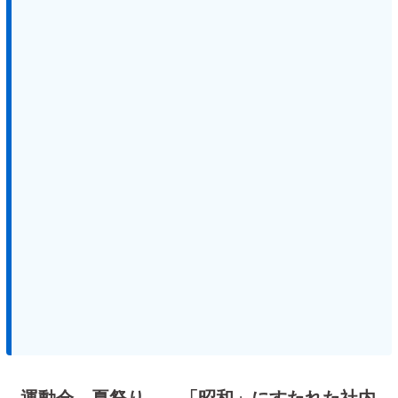
運動会、夏祭り… 「昭和」にすたれた社内