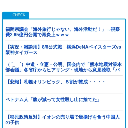
福岡県議会「海外旅行じゃない、海外活動だ！」→視察
費2.65億円公開で再炎上ｗｗｗ
【実況・雑談用】8/6公式戦 横浜DeNAベイスターズvs
阪神タイガース
（ ´_ゝ`）中道・立憲・公明、国会内で「熊本地震対策本
部会議」各省庁からヒアリング・現地から意見聴取「パ
ーティション、人手、宿泊施設の不足や、...
【悲報】札幌オリンピック、８割が賛成・・・・
ベトナム人「腹が減って女性殺し山に捨てた」
【移民政策反対】イオンの売り場で唐揚げを食う中国人
の子供