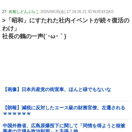
27:
名無しどんぶらこ
2025/09/26(金) 17:19:26.21 ID:WJE4X2jK0
>「昭和」にすたれた社内イベントが続々復活の
わけ」
社長の鶴の一声(´･ω･｀)
【画像】日本共産党の街宣車、ほんと碌でもないな
【朗報】減税に反対したエース級の財務官僚、左遷される
ｗｗｗｗｗｗ
中国外務省、広島原爆投下に関して「同情を得ようと核被
害者の立場を政治利用」と主張！他