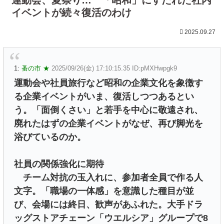
イベントが続々復活のわけ
2025.09.27
1:
蚤の市 ★
2025/09/26(金) 17:10:15.35 ID:pMXHwpgk9
運動会や社員旅行など昭和の企業文化を象徴す
る企業イベントがいま、復活しつつあるとい
う。「面倒くさい」と若手を中心に敬遠され、
廃れたはずの企業イベントがなぜ、再び脚光を
浴びているのか。
社員の関係強化に期待
チーム対抗の玉入れに、参加者全員で作る人
文字。「職場の一体感」を意識した種目が並
び、会場には終日、歓声があふれた。大手ドラ
ッグストアチェーン「ウエルシア」グループで8