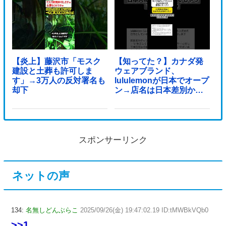
【炎上】藤沢市「モスク
【知ってた？】カナダ発
建設と土葬も許可しま
ウェアブランド、
す」→3万人の反対署名も
lululemonが日本でオープ
却下
ン→店名は日本差別から
できた？
スポンサーリンク
ネットの声
134:
名無しどんぶらこ
2025/09/26(金) 19:47:02.19 ID:tMWBkVQb0
>>1