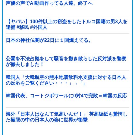
声優の声でAI動画作ってる人達、終了へ
【ヤバい】100件以上の窃盗をしたトルコ国籍の男3人を
逮捕 #移民 #外国人
日本の神社仏閣が22日に１回燃えてる。
公園を不法占拠をして騒音を撒き散らした反対派を警察
が撤去しました！
韓国人「大韓航空の熊本地震飲料水支援に対する日本人
の反応をご覧ください・・・」→「」
韓国代表、コートジボワールに0対4で完敗＝韓国の反応
海外「日本人はなんて気高いんだ！」 英高級紙も驚愕し
た極限の中の日本人の姿に世界が衝撃