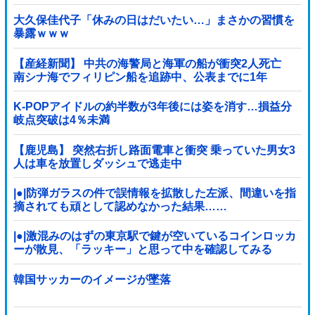
大久保佳代子「休みの日はだいたい…」まさかの習慣を
暴露ｗｗｗ
【産経新聞】 中共の海警局と海軍の船が衝突2人死亡
南シナ海でフィリピン船を追跡中、公表までに1年
K-POPアイドルの約半数が3年後には姿を消す…損益分
岐点突破は4％未満
【鹿児島】 突然右折し路面電車と衝突 乗っていた男女3
人は車を放置しダッシュで逃走中
|●|防弾ガラスの件で誤情報を拡散した左派、間違いを指
摘されても頑として認めなかった結果……
|●|激混みのはずの東京駅で鍵が空いているコインロッカ
ーが散見、「ラッキー」と思って中を確認してみる
と……
韓国サッカーのイメージが墜落