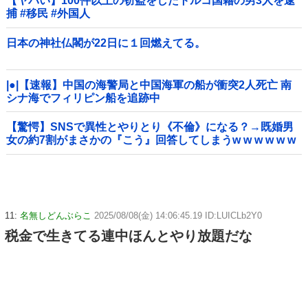
【ヤバい】100件以上の窃盗をしたトルコ国籍の男3人を逮
捕 #移民 #外国人
日本の神社仏閣が22日に１回燃えてる。
|●|【速報】中国の海警局と中国海軍の船が衝突2人死亡 南
シナ海でフィリピン船を追跡中
【驚愕】SNSで異性とやりとり《不倫》になる？→既婚男
女の約7割がまさかの『こう』回答してしまうw w w w w w
w w
11:
名無しどんぶらこ
2025/08/08(金) 14:06:45.19 ID:LUICLb2Y0
税金で生きてる連中ほんとやり放題だな