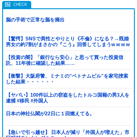
脳の手術で正常な脳を摘出
【驚愕】SNSで異性とやりとり《不倫》になる？→既婚
男女の約7割がまさかの『こう』回答してしまうw w w w
w w w w
【投資の闇】「銀行なら安心」と思って買った投資信
託、11年後に確認した結果……
【衝撃】大阪府警、ミナミの“ベトナムビル”を家宅捜索
した結果・・・・・・
【ヤバい】100件以上の窃盗をしたトルコ国籍の男3人を
逮捕 #移民 #外国人
日本の神社仏閣が22日に１回燃えてる。
【急いで引っ越せ】 日本人が減り「外国人が増えた」市