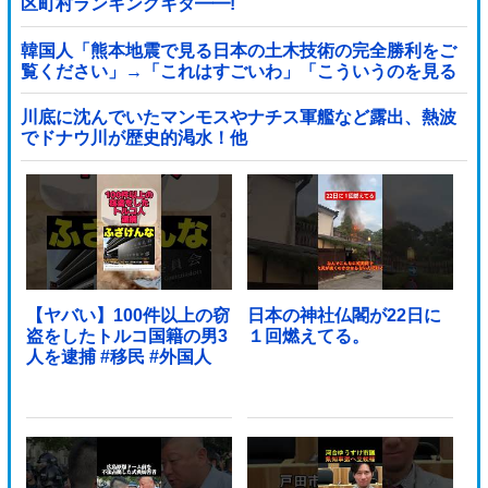
区町村ランキングキタ━━!
韓国人「熊本地震で見る日本の土木技術の完全勝利をご
覧ください」→「これはすごいわ」「こういうのを見る
と日本人は何か適当に作る感じがしない・...
川底に沈んでいたマンモスやナチス軍艦など露出、熱波
でドナウ川が歴史的渇水！他
【ヤバい】100件以上の窃
日本の神社仏閣が22日に
盗をしたトルコ国籍の男3
１回燃えてる。
人を逮捕 #移民 #外国人