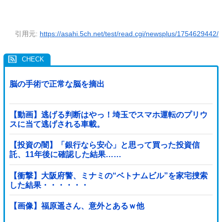
引用元:
https://asahi.5ch.net/test/read.cgi/newsplus/1754629442/
脳の手術で正常な脳を摘出
【動画】逃げる判断はやっ！埼玉でスマホ運転のプリウ
スに当て逃げされる車載。
【投資の闇】「銀行なら安心」と思って買った投資信
託、11年後に確認した結果……
【衝撃】大阪府警、ミナミの“ベトナムビル”を家宅捜索
した結果・・・・・・
【画像】福原遥さん、意外とあるｗ他