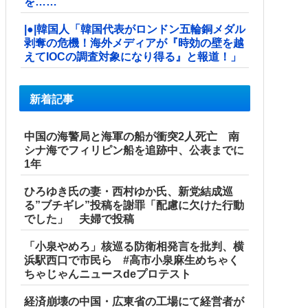
を……
|●|韓国人「韓国代表がロンドン五輪銅メダル
剥奪の危機！海外メディアが『時効の壁を越
えてIOCの調査対象になり得る』と報道！」
新着記事
中国の海警局と海軍の船が衝突2人死亡 南
シナ海でフィリピン船を追跡中、公表までに
1年
ひろゆき氏の妻・西村ゆか氏、新党結成巡
る”ブチギレ”投稿を謝罪「配慮に欠けた行動
でした」 夫婦で投稿
「小泉やめろ」核巡る防衛相発言を批判、横
浜駅西口で市民ら #高市小泉麻生めちゃく
ちゃじゃんニュースdeプロテスト
経済崩壊の中国・広東省の工場にて経営者が