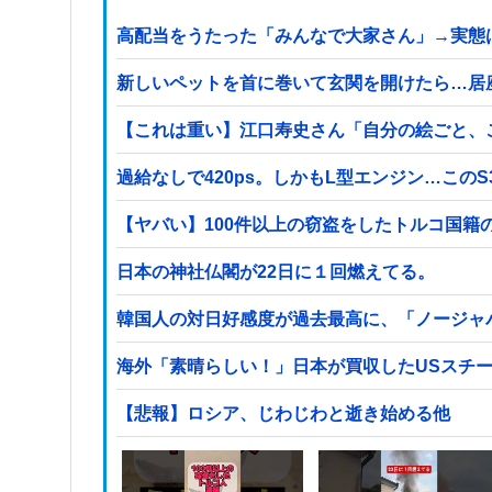
高配当をうたった「みんなで大家さん」→実態は
新しいペットを首に巻いて玄関を開けたら…居
【これは重い】江口寿史さん「自分の絵ごと、
過給なしで420ps。しかもL型エンジン…この
日本の神社仏閣が22日に１回燃えてる。
韓国人の対日好感度が過去最高に、「ノージャ
海外「素晴らしい！」日本が買収したUSスチ
【悲報】ロシア、じわじわと逝き始める他