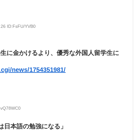
.26 ID:FsFU/YVB0
学生に金かけるより、優秀な外国人留学生に
d.cgi/news/1754351981/
YdvQ78WC0
は日本語の勉強になる」