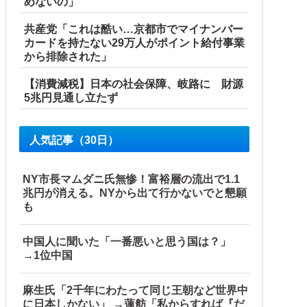
めないの」
共産党「これは酷い…京都市でマイナンバー
カードを持たない29万人がポイント給付事業
「捨てないと二度と行ってあげない！」←もう来なくて大丈夫で
から排除された」
【消費減税】日本の社会保障、岐路に 財源
5兆円見通し立たず
人気記事（30日）
NY市長マムダニ氏無惨！富裕層の流出で1.1
兆円が消える。NYから出て行かないでと懇願
も
中国人に聞いた「一番悪いと思う国は？」
→1位中国
麻生氏「2千年にわたって同じ王朝など世界中
に日本しかない」 →蓮舫「私からすれば『だ