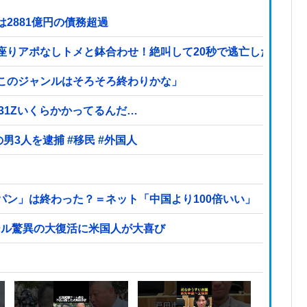
2881億円の債務超過
座りアポなしトメと鉢合わせ！絶叫して20秒で逃亡したトメ
このジャンルはそろそろ終わりかな」
S31Zいくらかかってるんだ…
【ヤバい】100件以上の窃盗をしたトルコ国籍の男3人を逮捕 #移民 #外国人
パン」は終わった？＝ネット「中国より100倍いい」
ール驚異の大復活に米国人が大喜び