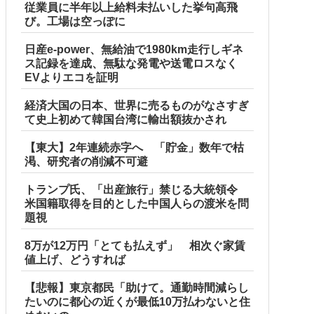
従業員に半年以上給料未払いした挙句高飛
び。工場は空っぽに
日産e-power、無給油で1980km走行しギネ
ス記録を達成、無駄な発電や送電ロスなく
EVよりエコを証明
経済大国の日本、世界に売るものがなさすぎ
て史上初めて韓国台湾に輸出額抜かされ
【東大】2年連続赤字へ 「貯金」数年で枯
渇、研究者の削減不可避
トランプ氏、「出産旅行」禁じる大統領令
米国籍取得を目的とした中国人らの渡米を問
題視
8万が12万円「とても払えず」 相次ぐ家賃
値上げ、どうすれば
【悲報】東京都民「助けて。通勤時間減らし
たいのに都心の近くが最低10万払わないと住