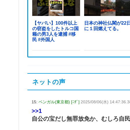
【ヤバい】100件以上
日本の神社仏閣が22
の窃盗をしたトルコ国
に１回燃えてる。
籍の男3人を逮捕 #移
民 #外国人
ネットの声
15:
ベンガル(東京都) [ﾆﾀﾞ]
2025/08/06(水) 14:47:36.3
>>1
自公の宝だし無罪放免か、むしろ自