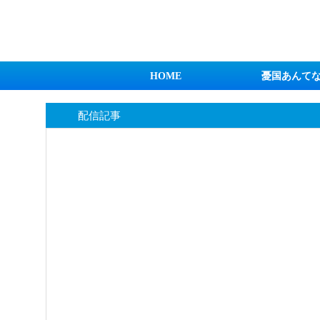
日本第一！ニュース録
HOME
憂国あんて
配信記事