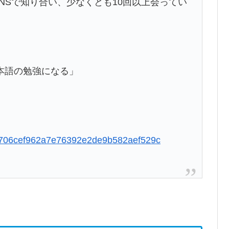
NSで知り合い、少なくとも10回以上会ってい
本語の勉強になる」
9c5706cef962a7e76392e2de9b582aef529c