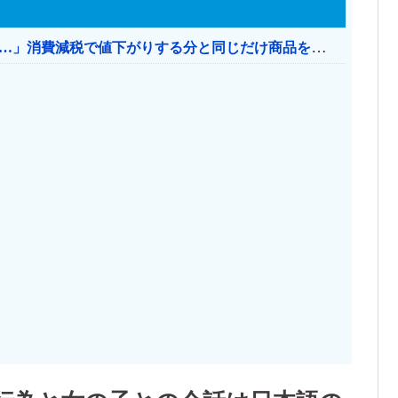
【消費税率1％】 「下げるのが筋なんですけど…」消費減税で値下がりする分と同じだけ商品を値上げして店頭価格を変えない店も