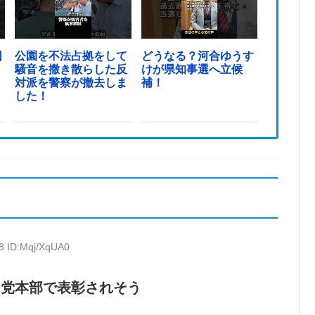
日
公園を不法占拠をして
どうなる？河合ゆうす
騒音を撒き散らした反
けが県知事選へ立候
対派を警察が撤去しま
補！
した！
8 ID:Mqj/XqUA0
民党本部で表彰されそう