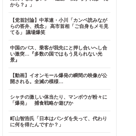
から？』」
【党首討論】中革連・小川「カンペ読みなが
らの答弁、残念」 高市首相「ご自身もメモ見
てる」 議場爆笑
中国のバス、乗客が我先にと押し合いへし合
い激突…『多数の国ではもう見られない光
景』
【動画】イオンモール爆発の瞬間の映像が公
開される。全滅の模様…
シャチの激しい体当たり、マンボウが粉々に
「爆発」 捕食戦略か遊びか
町山智浩氏「日本はパンダを失って、代わり
に何を得たんですか？」