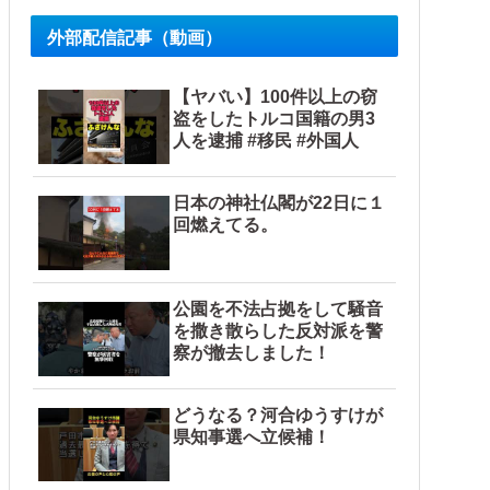
外部配信記事（動画）
【ヤバい】100件以上の窃
盗をしたトルコ国籍の男3
人を逮捕 #移民 #外国人
日本の神社仏閣が22日に１
回燃えてる。
公園を不法占拠をして騒音
を撒き散らした反対派を警
察が撤去しました！
どうなる？河合ゆうすけが
県知事選へ立候補！