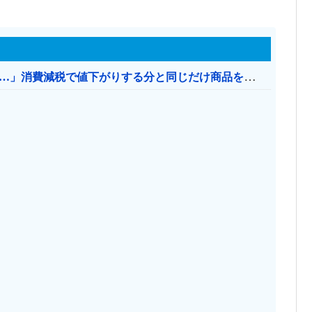
【消費税率1％】 「下げるのが筋なんですけど…」消費減税で値下がりする分と同じだけ商品を値上げして店頭価格を変えない店も