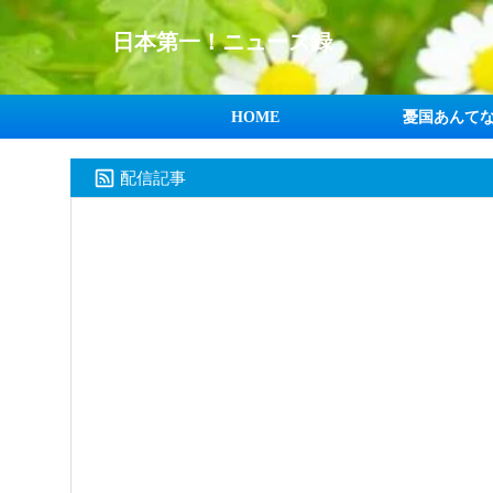
日本第一！ニュース録
HOME
憂国あんて
配信記事