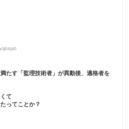
s3jFA/j40
を満たす「監理技術者」が異動後、適格者を
なくて
せたってことか？