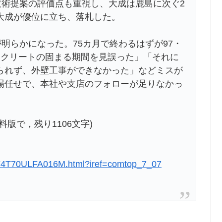
技術提案の評価点も重視し、大成は鹿島に次ぐ2
大成が優位に立ち、落札した。
明らかになった。75カ月で終わるはずが97・
ンクリートの固まる期間を見誤った」「それに
られず、外壁工事ができなかった」などミスが
場任せで、本社や支店のフォローが足りなかっ
版で，残り1106文字)
3SF4T70ULFA016M.html?iref=comtop_7_07