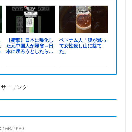
ス
【衝撃】日本に帰化し
ベトナム人「腹が減っ
産
た元中国人が帰省→日
て女性殺し山に捨て
い
本に戻ろうとしたら…
た」
ンサーリンク
D:C1wRZ4KR0