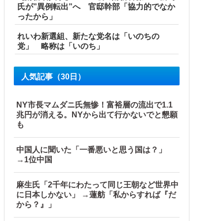
氏が”異例転出”へ 官邸幹部「協力的でなか
ったから」
れいわ新選組、新たな党名は「いのちの
党」 略称は「いのち」
人気記事（30日）
NY市長マムダニ氏無惨！富裕層の流出で1.1
「今年でやめる」農家も
兆円が消える。NYから出て行かないでと懇願
も
中国人に聞いた「一番悪いと思う国は？」
→1位中国
麻生氏「2千年にわたって同じ王朝など世界中
に日本しかない」 →蓮舫「私からすれば『だ
から？』」