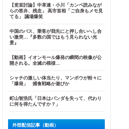
【党首討論】中革連・小川「カンペ読みなが
らの答弁、残念」 高市首相「ご自身もメモ見
てる」 議場爆笑
中国のバス、乗客が我先にと押し合いへし合
い激突…『多数の国ではもう見られない光
景』
【動画】イオンモール爆発の瞬間の映像が公
開される。全滅の模様…
シャチの激しい体当たり、マンボウが粉々に
「爆発」 捕食戦略か遊びか
町山智浩氏「日本はパンダを失って、代わり
に何を得たんですか？」
外部配信記事（動画）