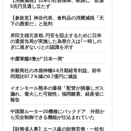
【消費減税】日本の社会保障、岐路に 財源
5兆円見通し立たず
【参政党】神谷代表、食料品の消費減税「天
下の愚策だ」と批判
岸田文雄元首相､円安を阻止するために日米
の通貨当局が実施した為替介入は｢一時しの
ぎに過ぎない｣との認識を示す
中露軍艦4隻が”日本一周”
米穀商社の木徳神糧4-6月期経常利益、前年
同期比97.7％減の0.7億円に減益
イオンモール熊本の爆発「配管が損傷しガス
漏れ、着火した可能性」福岡酸素、経産省に
報告
中国製ルーター20機種にバックドア 外部か
ら完全制御できる機能が仕込まれていた
【財務省人事】エース級の財務官僚・一松旬