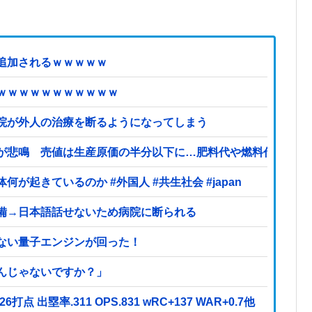
追加されるｗｗｗｗｗ
ｗｗｗｗｗｗｗｗｗｗｗ
院が外人の治療を断るようになってしまう
が悲鳴 売値は生産原価の半分以下に…肥料代や燃料代は高騰
起きているのか #外国人 #共生社会 #japan
備→日本語話せないため病院に断られる
ない量子エンジンが回った！
んじゃないですか？」
26打点 出塁率.311 OPS.831 wRC+137 WAR+0.7他