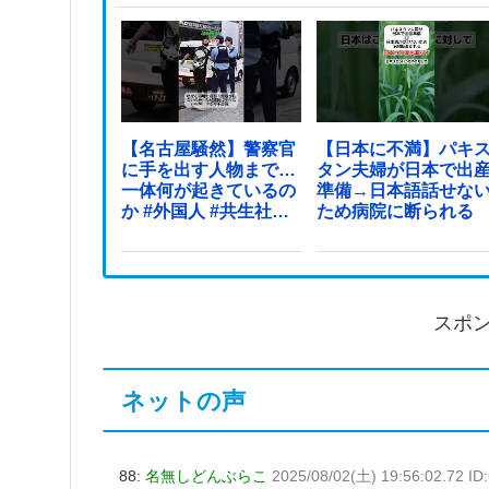
【名古屋騒然】警察官
【日本に不満】パキ
に手を出す人物まで…
タン夫婦が日本で出
一体何が起きているの
準備→日本語話せな
か #外国人 #共生社会
ため病院に断られる
#japan
スポ
ネットの声
88:
名無しどんぶらこ
2025/08/02(土) 19:56:02.72 I