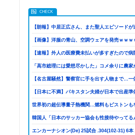
【朗報】中居正広さん、また聖人エピソードが
【画像】洋服の青山、空調ウェアを発売ｗｗｗ
【速報】外人の医療費未払いが多すぎたので病
「高市総理には愛想尽かした」コメ余りに農家
【名古屋騒然】警察官に手を出す人物まで…一体何が
【日本に不満】パキスタン夫婦が日本で出産準
世界初の超伝導量子熱機関…燃料もピストンも
韓国人「日本のサッカー協会も性接待やってる
エンカーナシオン(De) 25試合 .304(102-31) 6本 