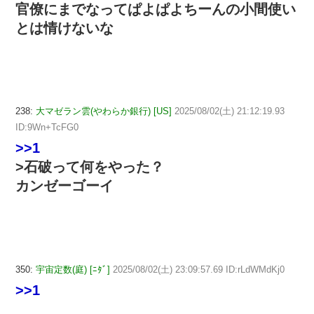
官僚にまでなってぱよぱよちーんの小間使い
とは情けないな
238:
大マゼラン雲(やわらか銀行) [US]
2025/08/02(土) 21:12:19.93
ID:9Wn+TcFG0
>>1
>石破って何をやった？
カンゼーゴーイ
350:
宇宙定数(庭) [ﾆﾀﾞ]
2025/08/02(土) 23:09:57.69 ID:rLdWMdKj0
>>1