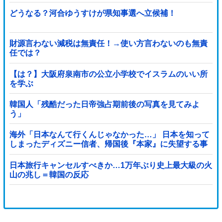
どうなる？河合ゆうすけが県知事選へ立候補！
財源言わない減税は無責任！→使い方言わないのも無責
任では？
【は？】大阪府泉南市の公立小学校でイスラムのいい所
を学ぶ
韓国人「残酷だった日帝強占期前後の写真を見てみよ
う」
海外「日本なんて行くんじゃなかった…」 日本を知って
しまったディズニー信者、帰国後『本家』に失望する事
態に
日本旅行キャンセルすべきか…1万年ぶり史上最大級の火
山の兆し＝韓国の反応