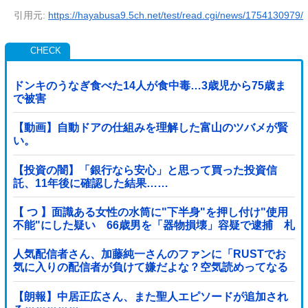
引用元:
https://hayabusa9.5ch.net/test/read.cgi/news/1754130979/
ドンキのうなぎ食べた14人が食中毒…3歳児から75歳ま
で被害
【動画】自動ドアの仕組みを理解した富山のツバメが賢
い。
【投資の闇】「銀行なら安心」と思って買った投資信
託、11年後に確認した結果……
【 つ 】面識ある女性の水筒に"下半身"を押し付け"使用
不能"にした疑い 66歳男を「器物損壊」容疑で逮捕 札
幌市
人気配信者さん、加藤純一さんのファンに「RUSTでお
気に入りの配信者が負けて嫌だよな？空気読めってなる
よな？その結果がVCR。お前らVCR向いてるよ」→大炎
上他
【朗報】中居正広さん、また聖人エピソードが追加され