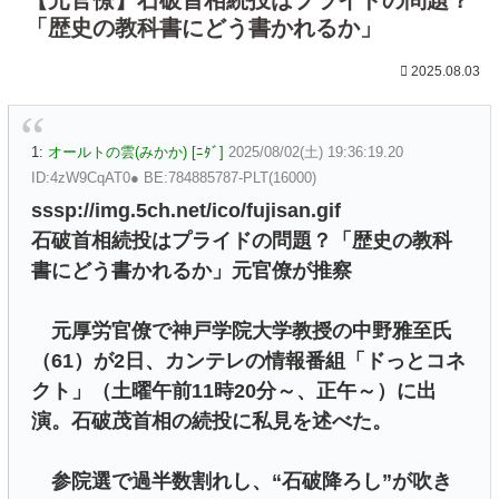
「歴史の教科書にどう書かれるか」
2025.08.03
1:
オールトの雲(みかか) [ﾆﾀﾞ]
2025/08/02(土) 19:36:19.20
ID:4zW9CqAT0● BE:784885787-PLT(16000)
sssp://img.5ch.net/ico/fujisan.gif
石破首相続投はプライドの問題？「歴史の教科
書にどう書かれるか」元官僚が推察
元厚労官僚で神戸学院大学教授の中野雅至氏
（61）が2日、カンテレの情報番組「ドっとコネ
クト」（土曜午前11時20分～、正午～）に出
演。石破茂首相の続投に私見を述べた。
参院選で過半数割れし、“石破降ろし”が吹き