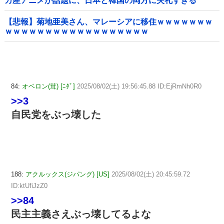
カ産アニメが話題に、日本と韓国の両方に失礼すぎる
わ……
【悲報】菊地亜美さん、マレーシアに移住ｗｗｗｗｗｗｗ
ｗｗｗｗｗｗｗｗｗｗｗｗｗｗｗｗｗｗ
84:
オベロン(茸) [ﾆﾀﾞ]
2025/08/02(土) 19:56:45.88 ID:EjRmNh0R0
>>3
自民党をぶっ壊した
188:
アクルックス(ジパング) [US]
2025/08/02(土) 20:45:59.72
ID:ktUfiJzZ0
>>84
民主主義さえぶっ壊してるよな