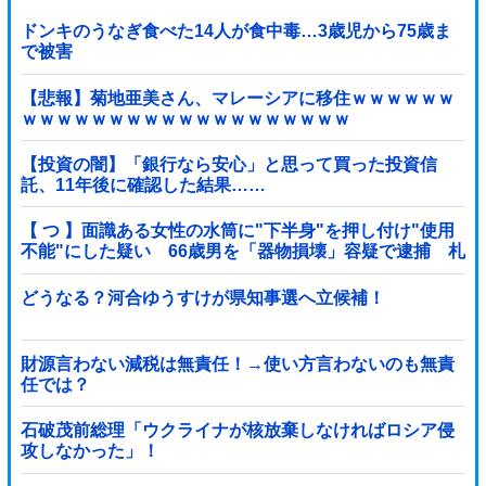
ドンキのうなぎ食べた14人が食中毒…3歳児から75歳ま
で被害
【悲報】菊地亜美さん、マレーシアに移住ｗｗｗｗｗｗ
ｗｗｗｗｗｗｗｗｗｗｗｗｗｗｗｗｗｗｗ
【投資の闇】「銀行なら安心」と思って買った投資信
託、11年後に確認した結果……
【 つ 】面識ある女性の水筒に"下半身"を押し付け"使用
不能"にした疑い 66歳男を「器物損壊」容疑で逮捕 札
幌市
どうなる？河合ゆうすけが県知事選へ立候補！
財源言わない減税は無責任！→使い方言わないのも無責
任では？
石破茂前総理「ウクライナが核放棄しなければロシア侵
攻しなかった」！