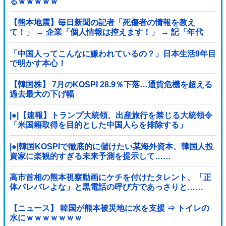
るｗｗｗｗｗ
【熊本地震】毎日新聞の記者「死傷者の情報を教え
て！」 → 企業「個人情報は控えます！」 → 記「年代
は？特定につながらないでしょ？教えてよ？教えて
よ？」
「中国人ってこんなに嫌われているの？」日本生活9年目
で明かす本心！
【韓国株】 7月のKOSPI 28.9％下落…通貨危機を超える
過去最大の下げ幅
|●|【速報】トランプ大統領、出産旅行を禁じる大統領令
「米国籍取得を目的とした中国人らを排除する」
|●|韓国KOSPIで徹底的に儲けたい某海外資本、韓国人投
資家に楽観的すぎる未来予測を提示して……
高市首相の熊本視察動画にケチを付けたタレント、「正
体バレバレよな」と黒電話の呼び方であっさりと……
【ニュース】 韓国が熊本被災地に水を支援 ⇒ トイレの
水にｗｗｗｗｗｗｗ