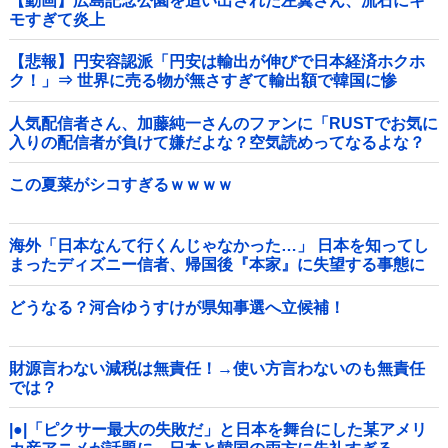
【動画】広島記念公園を追い出された左翼さん、流石にキ
モすぎて炎上
【悲報】円安容認派「円安は輸出が伸びで日本経済ホクホ
ク！」⇒ 世界に売る物が無さすぎて輸出額で韓国に惨
敗・・・
人気配信者さん、加藤純一さんのファンに「RUSTでお気に
入りの配信者が負けて嫌だよな？空気読めってなるよな？
その結果がVCR。お前らVCR向いてるよ」→大炎上他
この夏菜がシコすぎるｗｗｗｗ
海外「日本なんて行くんじゃなかった…」 日本を知ってし
まったディズニー信者、帰国後『本家』に失望する事態に
どうなる？河合ゆうすけが県知事選へ立候補！
財源言わない減税は無責任！→使い方言わないのも無責任
では？
|●|「ピクサー最大の失敗だ」と日本を舞台にした某アメリ