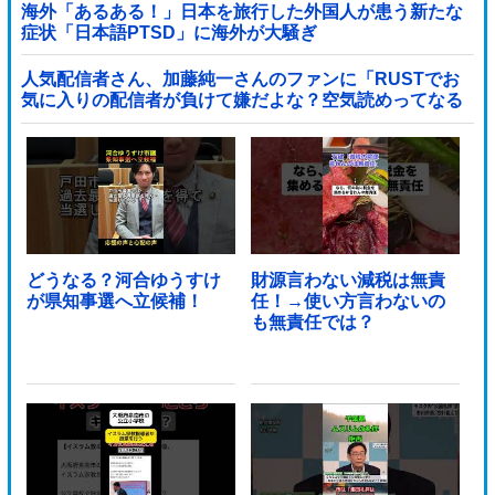
海外「あるある！」日本を旅行した外国人が患う新たな
症状「日本語PTSD」に海外が大騒ぎ
人気配信者さん、加藤純一さんのファンに「RUSTでお
気に入りの配信者が負けて嫌だよな？空気読めってなる
よな？その結果がVCR。お前らVCR向いてるよ」→大炎
上他
どうなる？河合ゆうすけ
財源言わない減税は無責
が県知事選へ立候補！
任！→使い方言わないの
も無責任では？