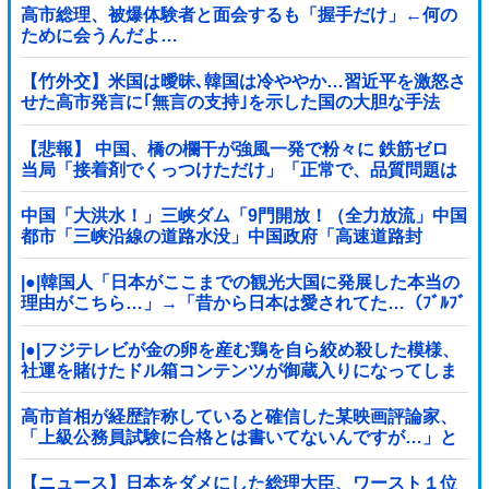
高市総理、被爆体験者と面会するも「握手だけ」←何の
ために会うんだよ…
【竹外交】米国は曖昧､韓国は冷ややか…習近平を激怒さ
せた高市発言に｢無言の支持｣を示した国の大胆な手法
【悲報】 中国、橋の欄干が強風一発で粉々に 鉄筋ゼロ
当局「接着剤でくっつけただけ」「正常で、品質問題は
ない」
中国「大洪水！」三峡ダム「9門開放！（全力放流」中国
都市「三峡沿線の道路水没」中国政府「高速道路封
鎖！」中国ダム「緊急放流に合わせて開門（土砂崩れ発
生」→
|●|韓国人「日本がここまでの観光大国に発展した本当の
理由がこちら…」→「昔から日本は愛されてた…（ﾌﾞﾙﾌﾞ
ﾙ」＝韓国の反応
|●|フジテレビが金の卵を産む鶏を自ら絞め殺した模様、
社運を賭けたドル箱コンテンツが御蔵入りになってしま
い……
高市首相が経歴詐称していると確信した某映画評論家、
「上級公務員試験に合格とは書いてないんですが…」と
ツッコミを受けまくり……
【ニュース】日本をダメにした総理大臣、ワースト１位