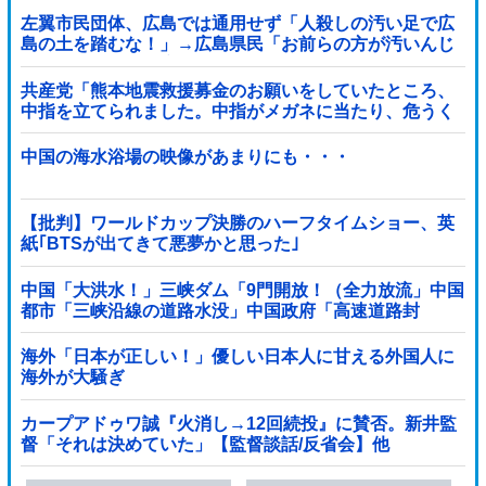
左翼市民団体、広島では通用せず「人殺しの汚い足で広
島の土を踏むな！」→広島県民「お前らの方が汚いんじ
ゃ！」「ワシらが広島県民じゃ」
共産党「熊本地震救援募金のお願いをしていたところ、
中指を立てられました。中指がメガネに当たり、危うく
怪我をするところでした」
中国の海水浴場の映像があまりにも・・・
【批判】ワールドカップ決勝のハーフタイムショー、英
紙｢BTSが出てきて悪夢かと思った｣
中国「大洪水！」三峡ダム「9門開放！（全力放流」中国
都市「三峡沿線の道路水没」中国政府「高速道路封
鎖！」中国ダム「緊急放流に合わせて開門（土砂崩れ発
生」→
海外「日本が正しい！」優しい日本人に甘える外国人に
海外が大騒ぎ
カープアドゥワ誠『火消し→12回続投』に賛否。新井監
督「それは決めていた」【監督談話/反省会】他