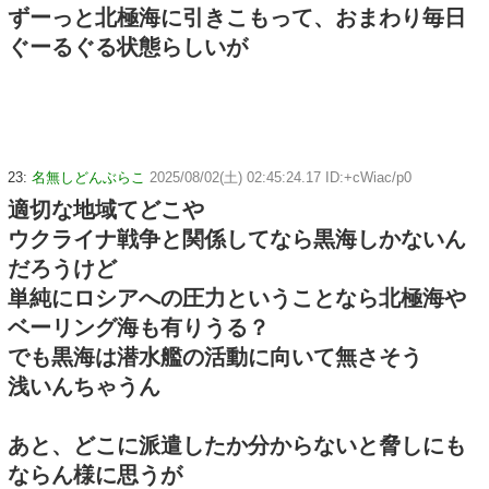
ずーっと北極海に引きこもって、おまわり毎日
ぐーるぐる状態らしいが
23:
名無しどんぶらこ
2025/08/02(土) 02:45:24.17 ID:+cWiac/p0
適切な地域てどこや
ウクライナ戦争と関係してなら黒海しかないん
だろうけど
単純にロシアへの圧力ということなら北極海や
ベーリング海も有りうる？
でも黒海は潜水艦の活動に向いて無さそう
浅いんちゃうん
あと、どこに派遣したか分からないと脅しにも
ならん様に思うが