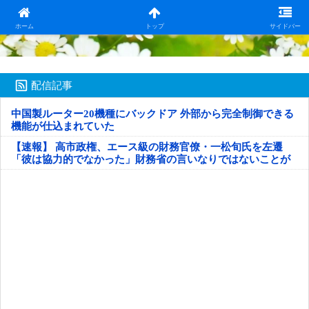
日本第一！ニュース録
ホーム
トップ
サイドバー
配信記事
中国製ルーター20機種にバックドア 外部から完全制御できる
機能が仕込まれていた
【速報】 高市政権、エース級の財務官僚・一松旬氏を左遷
「彼は協力的でなかった」財務省の言いなりではないことが
判明