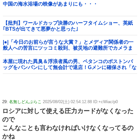
中国の海水浴場の映像があまりにも・・・
【批判】ワールドカップ決勝のハーフタイムショー、英紙
｢BTSが出てきて悪夢かと思った｣
|●|「今日のお前らが言うな大賞？」とメディア関係者の一
般人への苦言にツッコミ殺到、被災地の避難所でカメラま
わすのは……
本屋に現れた異臭＆浮浪者風の男、ペタンコのボストンバ
ッグをパンパンにして無会計で退店！Gメンに確保され「な
んで？」と本気で困惑ｗｗｗ
29:
名無しどんぶらこ
2025/08/02(土) 02:54:12.88 ID:+cWiac/p0
ロシアに対して使える圧力カードがなくなった
ので
こんなことも言わなければいけなくなってるの
かね