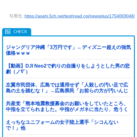
引用元:
https://asahi.5ch.net/test/read.cgi/newsplus/1754069048/
ジャングリア沖縄「3万円です」←ディズニー超えの強気
価格ｗｗｗ
【動画】DJI Neo2で釣りの自撮りをしようとした男の悲
劇（ノ∇`）
左翼市民団体、広島では通用せず「人殺しの汚い足で広
島の土を踏むな！」→広島県民「お前らの方が汚いんじ
ゃ！」「ワシらが広島県民じゃ」
共産党「熊本地震救援募金のお願いをしていたところ、
中指を立てられました。中指がメガネに当たり、危うく
怪我をするところでした」
えっちなユニフォームの女子陸上選手「シコんない
で！」他